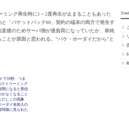
Fee
ーミング再生時に1～2度再生が止まることもあった
と「パケットパック60」契約の端末の両方で発生す
始直後のためサーバ側が過負荷になっていたか、単純
ことが原因と思われる。“パケ・ホーダイだから”と
。
イトで30秒、つま
psのストリーミング
夜間になると受信
つかなくなること
ただしこの現象
ホーダイ未加入の
ぼ同様に見られた