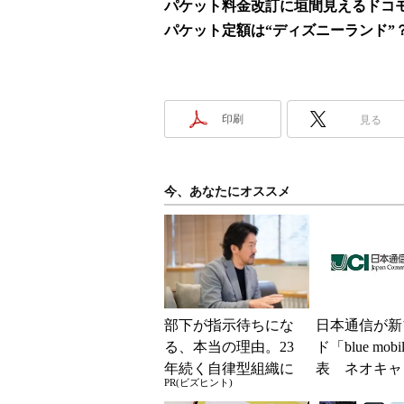
パケット料金改訂に垣間見えるドコ
パケット定額は“ディズニーランド”
印刷
見る
今、あなたにオススメ
部下が指示待ちにな
日本通信が新
る、本当の理由。23
ド「blue mob
年続く自律型組織に
表 ネオキャ
PR(ビズヒント)
共通する「3つの要
自由な通信環