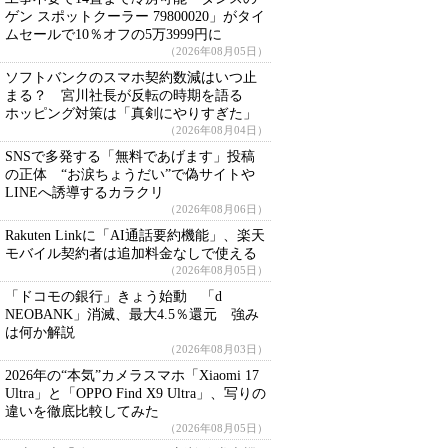
ゲン スポットクーラー 79800020」がタイ
ムセールで10％オフの5万3999円に
（2026年08月05日）
ソフトバンクのスマホ契約数減はいつ止
まる？ 宮川社長が反転の時期を語る
ホッピング対策は「真剣にやりすぎた」
（2026年08月04日）
SNSで多発する「無料であげます」投稿
の正体 “お涙ちょうだい”で偽サイトや
LINEへ誘導するカラクリ
（2026年08月06日）
Rakuten Linkに「AI通話要約機能」、楽天
モバイル契約者は追加料金なしで使える
（2026年08月05日）
「ドコモの銀行」きょう始動 「d
NEOBANK」消滅、最大4.5％還元 強み
は何か解説
（2026年08月03日）
2026年の“本気”カメラスマホ「Xiaomi 17
Ultra」と「OPPO Find X9 Ultra」、写りの
違いを徹底比較してみた
（2026年08月05日）