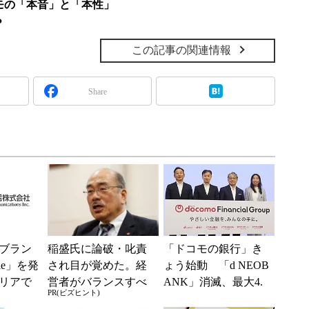
モの「本音」と「本性」
？
この記事の関連情報
Share
ブラン
稲盛氏に論破・叱責
「ドコモの銀行」き
ile」を発
され目が覚めた。経
ょう始動 「d NEOB
リアで
営者がバランスすべ
ANK」消滅、最大4.
PR(ビズヒント)
境へ
き2つの背反
5％還元 強みは何か