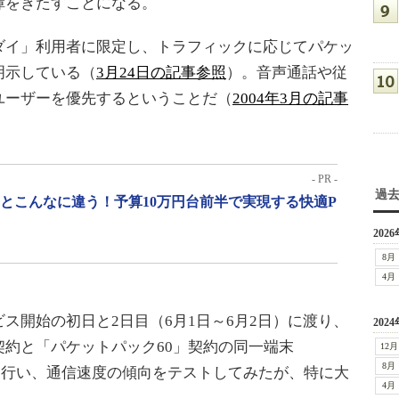
障をきたすことになる。
イ」利用者に限定し、トラフィックに応じてパケッ
明示している（
3月24日の記事参照
）。音声通話や従
ユーザーを優先するということだ（
2004年3月の記事
- PR -
過
」とこんなに違う！予算10万円台前半で実現する快適P
2026
8月
4月
開始の初日と2日目（6月1日～6月2日）に渡り、
2024
約と「パケットパック60」契約の同一端末
12月
8月
などを行い、通信速度の傾向をテストしてみたが、特に大
4月
。