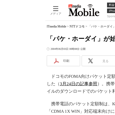
料金
iPho
メディア
Spon
ITmedia Mobile
>
NTTドコモ
>
「パケ・ホーダイ
「パケ・ホーダイ」が
2004年06月03日 00時08分 公開
印刷
見る
ドコモのFOMA向けパケット定額
した（
3月24日の記事参照
）。携帯
イルのダウンロードでのパケット利
携帯電話のパケット定額制は、KD
「CDMA 1X WIN」対応端末向