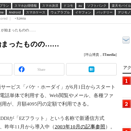
プラン
スマホお得情報
スマホ決済
ドコモ
ソフトバンク
楽天モバイル
au
スマホケース
ウェアラブル
イヤフォン
バッテリー
デジモノ
ne
Android
sored ｜
IIJmio
」が始まったものの……
始まったものの……
[坪山博貴，
ITmedia
]
アク
Share
サービス「パケ・ホーダイ」が6月1日からスタート
電話単体で利用する、Web閲覧やメール、各種ファ
用が、月額4095円の定額で利用できる。
DIが「EZフラット」という名称で新通信方式
けに、昨年11月から導入中（
2003年10月の記事参照
）。