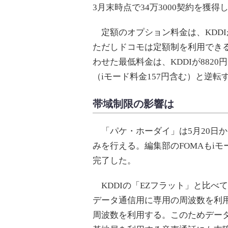
3月末時点で34万3000契約を獲得
定額のオプション料金は、KDDIが
ただしドコモは定額制を利用でき
わせた最低料金は、KDDIが8820円
（iモード料金157円含む）と逆転
帯域制限の影響は
「パケ・ホーダイ」は5月20日か
みを行える。編集部のFOMAもi
完了した。
KDDIの「EZフラット」と比べ
データ通信用に専用の周波数を利
周波数を利用する。このためデー