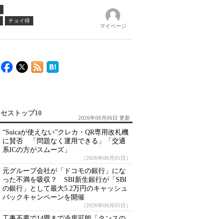
チョイ得
マイページ
セストップ10
2026年08月06日 更新
“Suicaが使えない”クレカ・QR専用改札機
に賛否 「問題なく運用できる」「交通
系ICの方がスムーズ」
（2026年08月05日）
元グループ会社が「ドコモの銀行」にな
った不満を吸収？ SBI新生銀行が「SBI
の銀行」として最大5.2万円のキャッシュ
バックキャンペーンを開催
（2026年08月05日）
工事不要で14畳まで冷房可能「タンスの