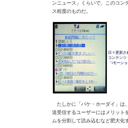
ンニュース」くらいで、このコン
ス程度のものだ。
日々更新さ
コンテンツ「T
「iモーショ
たしかに「パケ・ホーダイ」は、
送受信するユーザーにはメリット
ムを分割して読み込むなど肥大化