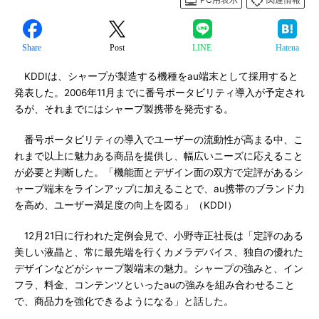
Share
Post
LINE
Hatena
KDDIは、シャープが製造する機種をau端末として採用すると
発表した。2006年11月までに番号ポータビリティ導入が予定され
るが、それまでにはシャープ製携帯を発売する。
番号ポータビリティの導入でユーザーの流動性が高まる中、こ
れまで以上に魅力ある商品を提供し、幅広いニーズに応えること
が必要と判断した。「機能面とデザイン面の双方で定評があるシ
ャープ端末をラインアップに加えることで、au携帯のブランド力
を高め、ユーザー満足度の向上を図る」（KDDI）
12月21日に行われた定例会見で、小野寺正社長は「定評のある
美しい液晶と、常に最先端を行くカメラデバイス、独自の優れた
デザインなどがシャープ製端末の魅力。シャープの強みと、イン
フラ、料金、コンテンツといったauの強みを組み合わせること
で、商品力を強化できるようになる」と話した。