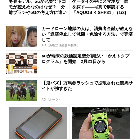
冬春モデル、auが充実でドコ
ケータイの中にスマホな一面
モが控えめなのはなぜ？ 分
を探す――写真で解説する
離プランや5Gの考え方に違い
「AQUOS K SHF31」 (1/2)
カードローン地獄の人は、消費者金融が教えな
い『返済停止して減額・免除する方法』で完済
して
AD（渋谷法務総合事務所）
auが端末の残価設定型分割払い「かえトクプ
ログラム」を開始 2月21日から
【鬼バズ】万馬券ラッシュで拡散された競馬サ
イトが強すぎた
AD（ルーツ）