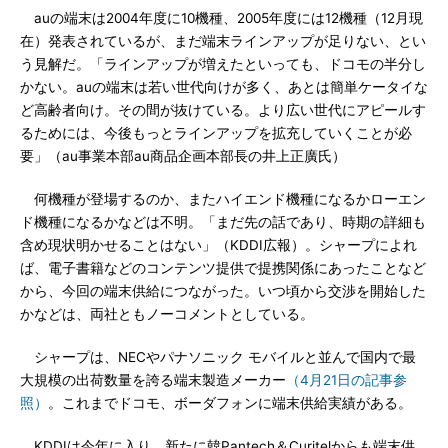
auの端末は2004年度に10機種、2005年度には12機種（12月現
在）発表されているが、まだ端末ラインアップが足りない、とい
う見解だ。「ラインアップが増えたといっても、ドコモの半分し
かない。auの端末は若い世代向けが多く、あとは簡単ケータイな
ど高齢者向け。その間が抜けている。より広い世代にアピールす
るためには、今後もっとラインアップを拡充していくことが必
要」（au事業本部au商品企画本部長の井上正廣氏）
何機種が登場するのか、またハイエンド機種になるかローエン
ド機種になるかなどは不明。「まだ先の話であり、時期の詳細も
含め現状明かせることはない」（KDDI広報）。シャープによれ
ば、電子書籍などのコンテンツ提供で提携関係にあったことなど
から、今回の端末供給につながった。いつ頃から交渉を開始した
かなどは、両社ともノーコメントとしている。
シャープは、NECやパナソニック モバイルと並んで国内で最
大規模の出荷数量を誇る端末製造メーカー
（4月21日の記事参
照）
。これまでドコモ、ボーダフォンに端末供給実績がある。
KDDIは今年に入り、新たに韓Pantech＆Curitelからも端末供