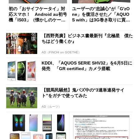
初の「おサイフケータイ」対
ユーザーの“忠誠心”が「G'zO
応スマホ！ Android au初号
ne」を復活させた／「AQUO
機「IS03」（懐かしのケータ
S with」は3G巻き取りに貢献
イ）
するか
【西野亮廣】ビジネス書最新刊『北極星 僕た
ちはどう働くか』
AD（FINCHI on GOETHE）
KDDI、「AQUOS SERIE SHV32」を6月5日に
発売 「GR certified」カメラ搭載
【競馬民騒然】鬼バズ中の“3連単連発サイ
ト”をガチで使ってみた
AD（ルーツ）