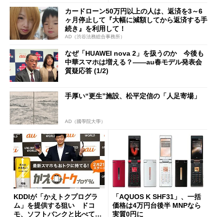
イルの最安値
カードローン50万円以上の人は、返済を3～6
ヶ月停止して『大幅に減額してから返済する手
続き』を利用して！
AD（渋谷法務総合事務所）
なぜ「HUAWEI nova 2」を扱うのか 今後も
中華スマホは増える？――au春モデル発表会
質疑応答 (1/2)
手厚い“更生”施設、松平定信の「人足寄場」
AD（國學院大學）
KDDIが「かえトクプログラ
「AQUOS K SHF31」、一括
ム」を提供する狙い ドコ
価格は4万円台後半 MNPなら
モ、ソフトバンクと比べて端
実質0円に