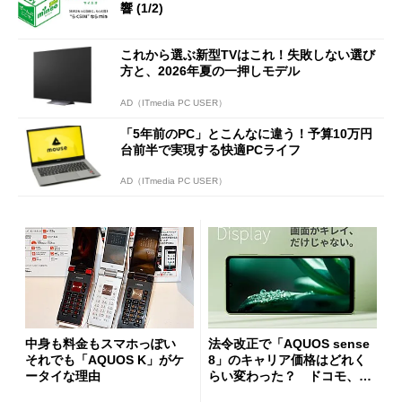
響 (1/2)
これから選ぶ新型TVはこれ！失敗しない選び
方と、2026年夏の一押しモデル
AD（ITmedia PC USER）
「5年前のPC」とこんなに違う！予算10万円
台前半で実現する快適PCライフ
AD（ITmedia PC USER）
中身も料金もスマホっぽい
法令改正で「AQUOS sense
それでも「AQUOS K」がケ
8」のキャリア価格はどれく
ータイな理由
らい変わった？ ドコモ、a
u、、UQ mobile、楽天モバ