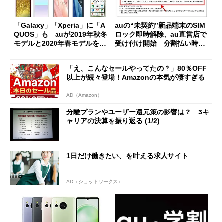
「Galaxy」「Xperia」に「A
auの“未契約”新品端末のSIM
QUOS」も auが2019年秋冬
ロック即時解除、au直営店で
モデルと2020年春モデルを発
受け付け開始 分割払い時は
表
「預り金」が必要
「え、こんなセールやってたの？」80％OFF
以上が続々登場！Amazonの本気が凄すぎる
AD（Amazon）
分離プランやユーザー還元策の影響は？ 3キ
ャリアの決算を振り返る (1/2)
1日だけ働きたい、を叶える求人サイト
AD（ショットワークス）