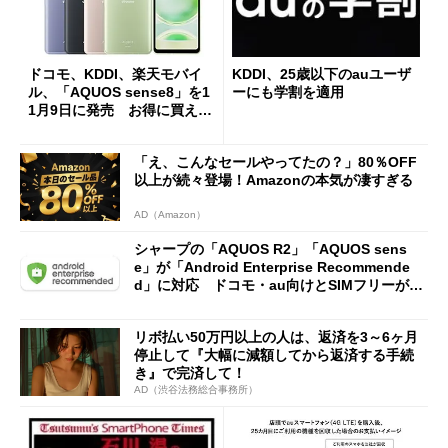
ドコモ、KDDI、楽天モバイ
KDDI、25歳以下のauユーザ
ル、「AQUOS sense8」を1
ーにも学割を適用
1月9日に発売 お得に買える
のはどこ？
「え、こんなセールやってたの？」80％OFF
以上が続々登場！Amazonの本気が凄すぎる
AD（Amazon）
シャープの「AQUOS R2」「AQUOS sens
e」が「Android Enterprise Recommende
d」に対応 ドコモ・au向けとSIMフリーが対
象
リボ払い50万円以上の人は、返済を3～6ヶ月
停止して『大幅に減額してから返済する手続
き』で完済して！
AD（渋谷法務総合事務所）