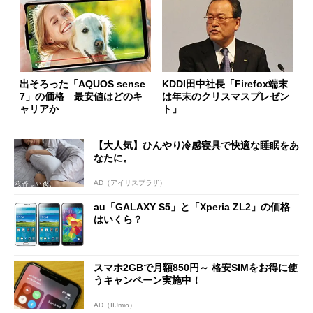
出そろった「AQUOS sense
KDDI田中社長「Firefox端末
7」の価格 最安値はどのキ
は年末のクリスマスプレゼン
ャリアか
ト」
【大人気】ひんやり冷感寝具で快適な睡眠をあ
なたに。
AD（アイリスプラザ）
au「GALAXY S5」と「Xperia ZL2」の価格
はいくら？
スマホ2GBで月額850円～ 格安SIMをお得に使
うキャンペーン実施中！
AD（IIJmio）