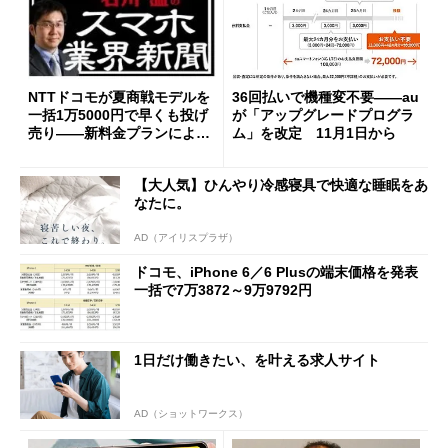
NTTドコモが夏商戦モデルを
36回払いで機種変不要――au
一括1万5000円で早くも投げ
が「アップグレードプログラ
売り――新料金プランによっ
ム」を改定 11月1日から
て、端末の売れ行きに変化到
来か
【大人気】ひんやり冷感寝具で快適な睡眠をあ
なたに。
AD（アイリスプラザ）
ドコモ、iPhone 6／6 Plusの端末価格を発表
一括で7万3872～9万9792円
1日だけ働きたい、を叶える求人サイト
AD（ショットワークス）