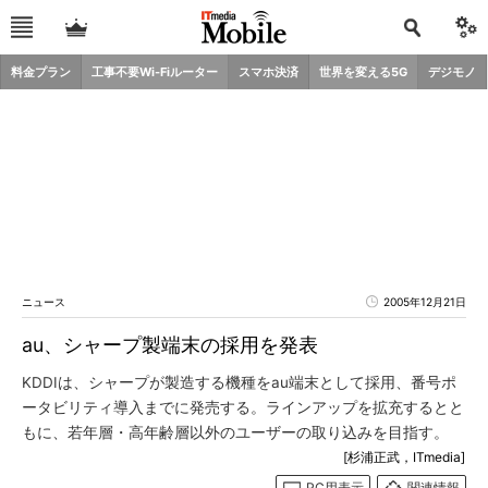
料金プラン
工事不要Wi-Fiルーター
スマホ決済
世界を変える5G
デジモノ
ニュース
2005年12月21日
au、シャープ製端末の採用を発表
KDDIは、シャープが製造する機種をau端末として採用、番号ポ
ータビリティ導入までに発売する。ラインアップを拡充するとと
もに、若年層・高年齢層以外のユーザーの取り込みを目指す。
[杉浦正武，ITmedia]
PC用表示
関連情報