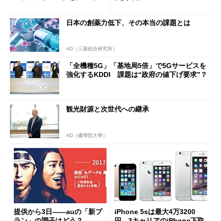
末は安くなる？
日本の創薬力低下、その本当の課題とは
AD（三菱総合研究所）
「全機種5G」「基地局5倍」で5Gサービスを
強化するKDDI 課題は“政府の値下げ要求”？
観光財源と次世代への継承
AD（國學院大學）
提供から3日――auの「新プ
iPhone 5sは最大4万3200
ラン」の調子はどう？
円 3キャリアのiPhone下取