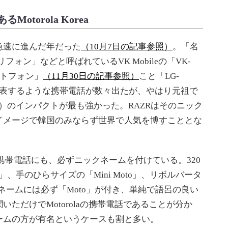
torola Korea
速に進んだ年だった
（10月7日の記事参照）
。「名
フォン」などと呼ばれているVK Mobileの「VK-
ートフォン」
（11月30日の記事参照）
こと「LG-
を代表するような携帯電話が数々出たが、やはり元祖で
500」）のインパクトが最も強かった。RAZRはそのニック
イメージで韓国のみならず世界で人気を博すこととな
R以外の携帯電話にも、必ずニックネームを付けている。320
er」、手のひらサイズの「Mini Moto」、リボルバータ
ックネームには必ず「Moto」が付き、単純で語呂の良い
ただけでMotorolaの携帯電話であることが分か
ームの方が有名というケースも割と多い。