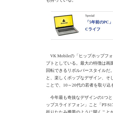
も持っている。
Special
「5年前のPC
Cライフ
VK Mobileの「ヒップホップフォン」
プトとしている。最大の特徴は画
回転できるリボルバースタイルだ
と、楽しくポップなデザイン、そ
ことで、10～20代の若者を取り
今年最も奇抜なデザインの1つともいえ
ップスライドフォン」こと「PT-S
折りたたみ携帯のように開くことが