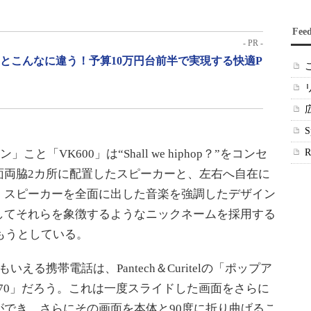
Fee
- PR -
」とこんなに違う！予算10万円台前半で実現する快適P
こと「VK600」は“Shall we hiphop？”をコンセ
面両脇2カ所に配置したスピーカーと、左右へ自在に
。スピーカーを全面に出した音楽を強調したデザイン
してそれらを象徴するようなニックネームを採用する
込もうとしている。
る携帯電話は、Pantech＆Curitelの「ポップア
170」だろう。これは一度スライドした画面をさらに
でき、さらにその画面を本体と90度に折り曲げるこ