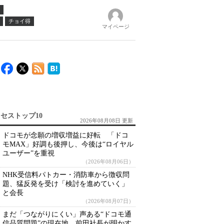
チョイ得
マイページ
セストップ10
2026年08月08日 更新
ドコモが念願の増収増益に好転 「ドコ
モMAX」好調も後押し、今後は“ロイヤル
ユーザー”を重視
（2026年08月06日）
NHK受信料パトカー・消防車から徴収問
題、猛反発を受け「検討を進めていく」
と会長
（2026年08月07日）
まだ「つながりにくい」声ある“ドコモ通
信品質問題”の現在地 前田社長が明かす