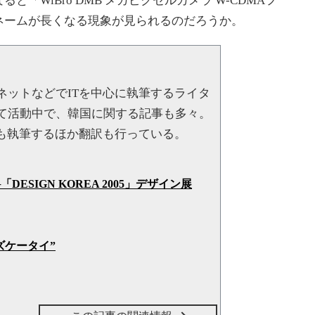
「WiBro DMB メガピクセルカメラ W-CDMAフ
ネームが長くなる現象が見られるのだろうか。
ットなどでITを中心に執筆するライタ
て活動中で、韓国に関する記事も多々。
事も執筆するほか翻訳も行っている。
SIGN KOREA 2005」デザイン展
ズケータイ”