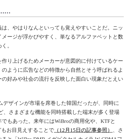
……
は、やはりなんといっても覚えやすいことだ。ニッ
イメージが浮かびやすく、単なるアルファベットと数
わく。
作り上げるためメーカーが意図的に付けているケー
」のように広告などの特徴から自然とそう呼ばれるよ
ーの好みや社会の流行を反映した面白い現象だとえい
ムデザインが市場を席巻した韓国だったが、同時に
othなど、さまざまな機能を同時搭載した端末が多く登場
もあった。来年にはWiBroの商用化や、KTFと
どもお目見えすることで
（12月15日の記事参照）
、さ