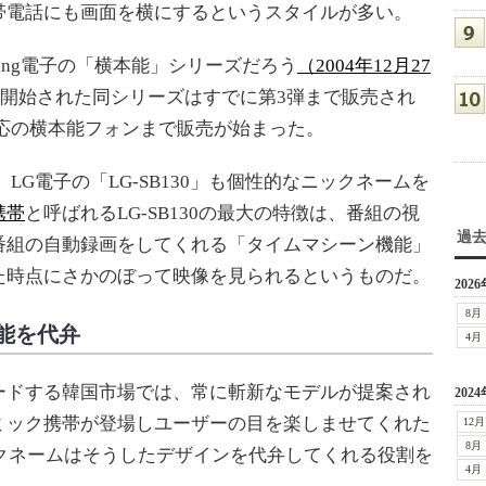
帯電話にも画面を横にするというスタイルが多い。
ung電子の「横本能」シリーズだろう
（2004年12月27
弾が開始された同シリーズはすでに第3弾まで販売され
応の横本能フォンまで販売が始まった。
G電子の「LG-SB130」も個性的なニックネームを
携帯
と呼ばれるLG-SB130の最大の特徴は、番組の視
過
番組の自動録画をしてくれる「タイムマシーン機能」
た時点にさかのぼって映像を見られるというものだ。
2026
8月
能を代弁
4月
ドする韓国市場では、常に斬新なモデルが提案され
2024
ミック携帯が登場しユーザーの目を楽しませてくれた
12月
8月
クネームはそうしたデザインを代弁してくれる役割を
4月