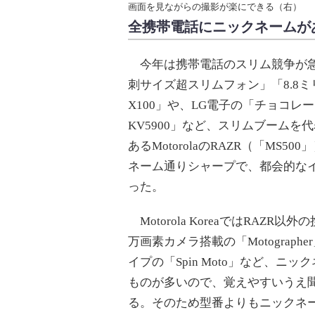
画面を見ながらの撮影が楽にできる（右）
全携帯電話にニックネームがあるMo
今年は携帯電話のスリム競争が急
刺サイズ超スリムフォン」「8.8ミリ
X100」や、LG電子の「チョコレ
KV5900」など、スリムブーム
あるMotorolaのRAZR（「MS
ネーム通りシャープで、都会的な
った。
Motorola KoreaではRAZ
万画素カメラ搭載の「Motograph
イプの「Spin Moto」など、ニ
ものが多いので、覚えやすいうえ聞い
る。そのため型番よりもニックネ