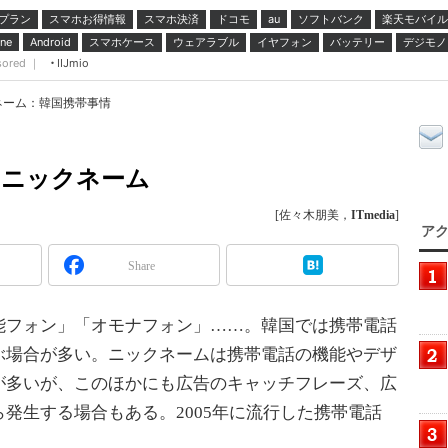
プラン
スマホお得情報
スマホ決済
ドコモ
ソフトバンク
楽天モバイル
au
スマホケース
ウェアラブル
イヤフォン
バッテリー
デジモノ
ne
Android
sored ｜
IIJmio
ネーム：韓国携帯事情
のニックネーム
[佐々木朋美，
ITmedia
]
アク
Share
フォン」「オモナフォン」……。韓国では携帯電話
ぶ場合が多い。ニックネームは携帯電話の機能やデザ
が多いが、このほかにも広告のキャッチフレーズ、広
発生する場合もある。2005年に流行した携帯電話
。