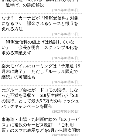
「道半ば」の詳細解説
（2026年08月06日）
なぜ？ カーナビが「NHK受信料」対象
になるワケ 課金されるケースと徴収を
免れる方法
（2025年04月15日）
「NHK受信料の値上げは検討していな
い」――会長が明言 スクランブル化を
求める声絶えず
（2026年08月07日）
楽天モバイルのローミングは「予定通り9
月末に終了」 ただし「ルーラル限定で
継続」の可能性も
（2026年08月07日）
元グループ会社が「ドコモの銀行」にな
った不満を吸収？ SBI新生銀行が「SBI
の銀行」として最大5.2万円のキャッシュ
バックキャンペーンを開催
（2026年08月05日）
東海道・山陽・九州新幹線の「EXサービ
ス」に複数のサービス改訂 「ご利用
票」のスマホ表示などを9月から順次開始
（2026年08月06日）