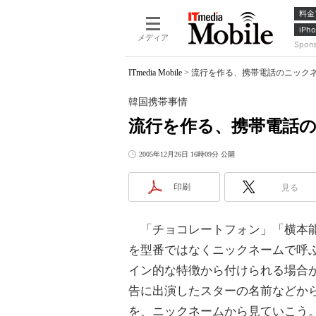
料金
iPho
メディア
Spon
ITmedia Mobile
>
流行を作る、携帯電話のニック
韓国携帯事情
流行を作る、携帯電話
2005年12月26日 16時09分 公開
印刷
見る
「チョコレートフォン」「横本能
を型番ではなくニックネームで呼
イン的な特徴から付けられる場合
告に出演したスターの名前などから
を、ニックネームから見ていこう