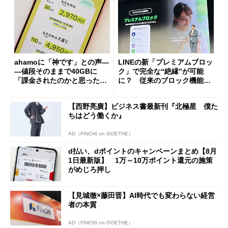
ahamoに「神です」との声―
LINEの新「プレミアムブロッ
―値段そのままで40GBに
ク」で完全な“絶縁”が可能
「課金されたのかと思った」
に？ 従来のブロック機能と
と戸惑いも
の決定的な違い
【西野亮廣】ビジネス書最新刊『北極星 僕た
ちはどう働くか』
AD（FINCHI on GOETHE）
d払い、dポイントのキャンペーンまとめ【8月
1日最新版】 1万～10万ポイント還元の施策
がめじろ押し
【見城徹×藤田晋】AI時代でも変わらない経営
者の本質
AD（FINCHI on GOETHE）