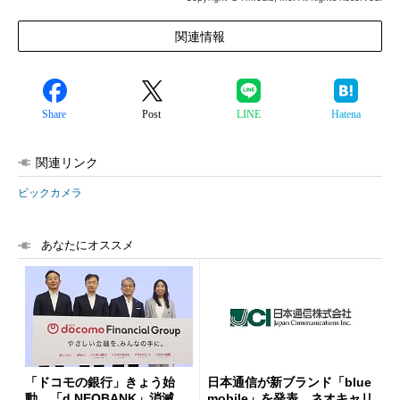
関連情報
Share
Post
LINE
Hatena
関連リンク
ビックカメラ
あなたにオススメ
「ドコモの銀行」きょう始
日本通信が新ブランド「blue
動 「d NEOBANK」消滅、
mobile」を発表 ネオキャリ