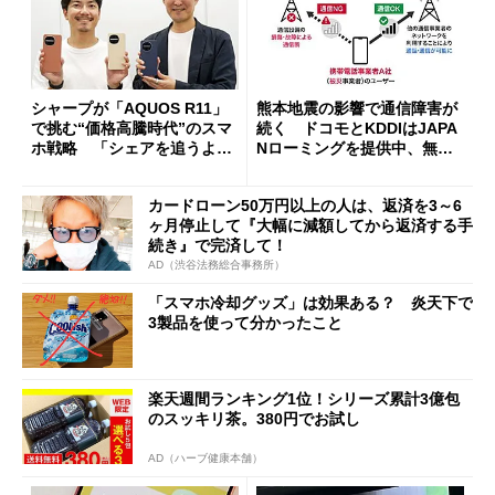
シャープが「AQUOS R11」
熊本地震の影響で通信障害が
で挑む“価格高騰時代”のスマ
続く ドコモとKDDIはJAPA
ホ戦略 「シェアを追うより
Nローミングを提供中、無料
も既存ユーザーを大切に」
Wi-Fi「00000JAPAN」も開
放
カードローン50万円以上の人は、返済を3～6
ヶ月停止して『大幅に減額してから返済する手
続き』で完済して！
AD（渋谷法務総合事務所）
「スマホ冷却グッズ」は効果ある？ 炎天下で
3製品を使って分かったこと
楽天週間ランキング1位！シリーズ累計3億包
のスッキリ茶。380円でお試し
AD（ハーブ健康本舗）