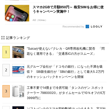
スマホ2GBで月額850円～ 格安SIMをお得に使
うキャンペーン実施中！
AD（IIJmio）
Recommended by
記事ランキング
“Suicaが使えない”クレカ・QR専用改札機に賛否 「問
題なく運用できる」「交通系ICの方がスムーズ」
元グループ会社が「ドコモの銀行」になった不満を吸
収？ SBI新生銀行が「SBIの銀行」として最大5.2万円
のキャッシュバックキャンペーンを開催
工事不要で14畳まで冷房可能「タンスのゲン スポット
クーラー 79800020」がタイムセールで10％オフの5万
3999円に
ソフトバンクのスマホ契約数減はいつ止まる？ 宮川社