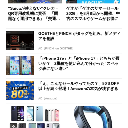
“Suicaが使えない”クレカ・
ゲオが「ゲオのサマーセール
QR専用改札機に賛否 「問
2026」を8月8日から開催、中
題なく運用できる」「交通系I
古のスマホやゲームがお得に
Cの方がスムーズ」
GOETHEとFINCHIがタッグを組み、新メディ
アを創設
AD（FINCHI on GOETHE）
「iPhone 17e」と「iPhone 17」どちらが買
いか？ 2機種を使い込んで分かった“スペッ
ク表にない違い”
「え、こんなセールやってたの？」80％OFF
以上が続々登場！Amazonの本気が凄すぎる
AD（Amazon）