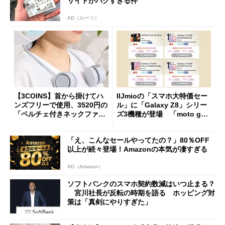
サイトがバグすぎる件
AD（ルーツ）
【3COINS】首から掛けてハ
IIJmioの「スマホ大特価セー
ンズフリーで使用、3520円の
ル」に「Galaxy Z8」シリー
「ペルチェ付きネックファ
ズ3機種が登場 「moto g37
ン」
j」や「OPPO Find X9 Ultr
a」も
「え、こんなセールやってたの？」80％OFF
以上が続々登場！Amazonの本気が凄すぎる
AD（Amazon）
ソフトバンクのスマホ契約数減はいつ止まる？
宮川社長が反転の時期を語る ホッピング対
策は「真剣にやりすぎた」