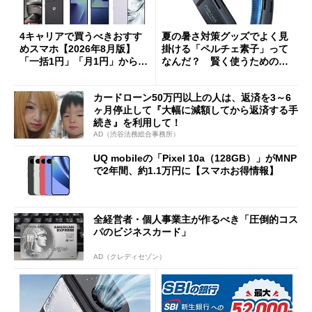
4キャリアで買うべきおすす
夏の暑さ対策グッズでよく見
めスマホ【2026年8月版】
掛ける「ペルチェ素子」って
「一括1円」「月1円」からお
なんだ？ 賢く使うための注
得なiPhone／Pixel／Galaxy
意点も
まで
カードローン50万円以上の人は、返済を3～6
ヶ月停止して『大幅に減額してから返済する手
続き』を利用して！
AD（渋谷法務総合事務所）
UQ mobileの「Pixel 10a（128GB）」がMNP
で2年間、約1.1万円に【スマホお得情報】
全経営者・個人事業主が作るべき「圧倒的コス
パのビジネスカード」
AD（クレディセゾン）