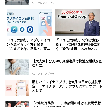
AD（クレディセゾン）
ドコモの銀行、アプリアイコ
「ドコモの銀行」で何が変わ
ンを選べるよう方針変更
る？ ドコモFG廣井社長に聞
「さまざまなご意見・ご要望
く「通信×金融」の攻勢とグ
を踏まえ」
ループ戦略
【大人気】ひんやり冷感寝具で快適な睡眠をあ
なたに。
AD（アイリスプラザ）
新しい「マイナアプリ」は8月25日から提供予
定 「マイナポータル」アプリのアップデート
として
「3連続万馬券…！」今話題の稼げる競馬予想