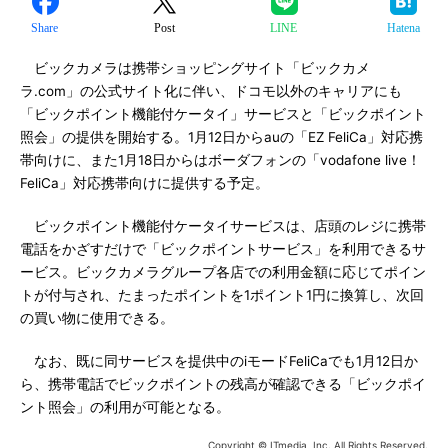
Share
Post
LINE
Hatena
ビックカメラは携帯ショッピングサイト「ビックカメ
ラ.com」の公式サイト化に伴い、ドコモ以外のキャリアにも
「ビックポイント機能付ケータイ」サービスと「ビックポイント
照会」の提供を開始する。1月12日からauの「EZ FeliCa」対応携
帯向けに、また1月18日からはボーダフォンの「vodafone live！
FeliCa」対応携帯向けに提供する予定。
ビックポイント機能付ケータイサービスは、店頭のレジに携帯
電話をかざすだけで「ビックポイントサービス」を利用できるサ
ービス。ビックカメラグループ各店での利用金額に応じてポイン
トが付与され、たまったポイントを1ポイント1円に換算し、次回
の買い物に使用できる。
なお、既に同サービスを提供中のiモードFeliCaでも1月12日か
ら、携帯電話でビックポイントの残高が確認できる「ビックポイ
ント照会」の利用が可能となる。
Copyright © ITmedia, Inc. All Rights Reserved.