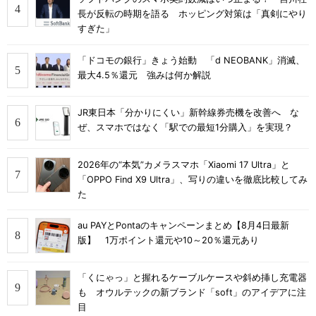
長が反転の時期を語る ホッピング対策は「真剣にやり
すぎた」
「ドコモの銀行」きょう始動 「d NEOBANK」消滅、
最大4.5％還元 強みは何か解説
JR東日本「分かりにくい」新幹線券売機を改善へ な
ぜ、スマホではなく「駅での最短1分購入」を実現？
2026年の“本気”カメラスマホ「Xiaomi 17 Ultra」と
「OPPO Find X9 Ultra」、写りの違いを徹底比較してみ
た
au PAYとPontaのキャンペーンまとめ【8月4日最新
版】 1万ポイント還元や10～20％還元あり
「くにゃっ」と握れるケーブルケースや斜め挿し充電器
も オウルテックの新ブランド「soft」のアイデアに注
目