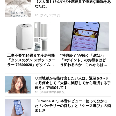
【大人気】ひんやり冷感寝具で快適な睡眠をあ
なたに。
AD（アイリスプラザ）
工事不要で14畳まで冷房可能
“特典終了”が続く「d払い」
「タンスのゲン スポットクー
「dポイント」のお得さはど
ラー 79800020」がタイムセ
う変わるのか これからは
ールで10％オフの5万3999円
「dカード」の利用が得策？
に
リボ地獄から抜け出したい人は、返済を3～6
ヶ月停止して『大幅に減額してから返済する手
続き』で完済して！
AD（渋谷法務総合事務所）
「iPhone Air」本音レビュー：使って分かっ
た「バッテリーの持ち」と「ケース選び」の悩
ましさ