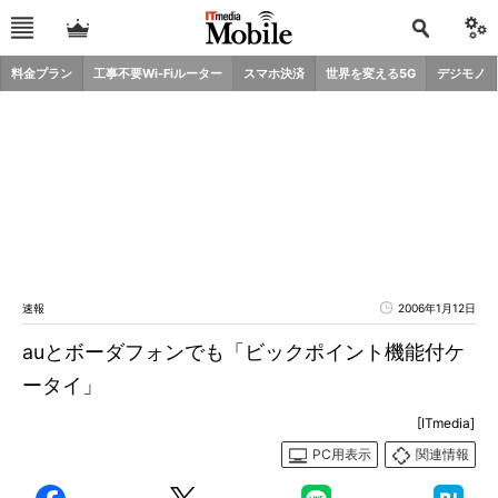
料金プラン
工事不要Wi-Fiルーター
スマホ決済
世界を変える5G
デジモノ
速報
2006年1月12日
auとボーダフォンでも「ビックポイント機能付ケ
ータイ」
[ITmedia]
PC用表示
関連情報