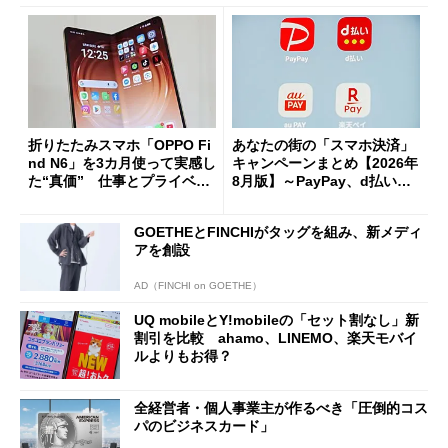
折りたたみスマホ「OPPO Fi
あなたの街の「スマホ決済」
nd N6」を3カ月使って実感し
キャンペーンまとめ【2026年
た“真価” 仕事とプライベー
8月版】～PayPay、d払い、a
トで大活躍
u PAY、楽天ペイ
GOETHEとFINCHIがタッグを組み、新メディ
アを創設
AD（FINCHI on GOETHE）
UQ mobileとY!mobileの「セット割なし」新
割引を比較 ahamo、LINEMO、楽天モバイ
ルよりもお得？
全経営者・個人事業主が作るべき「圧倒的コス
パのビジネスカード」