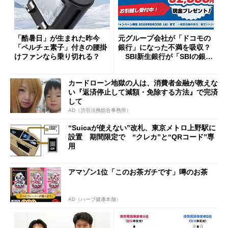
「酷暑日」が生まれた昨今
元グループ会社が「ドコモの
「ペルチェ素子」付きの腰掛
銀行」になった不満を吸収？
けファンなら乗り切れる？
SBI新生銀行が「SBIの銀
行」として最大5.2万円のキャ
ッシュバックキャンペーンを
カードローン地獄の人は、消費者金融が教えな
開催
い『返済停止して減額・免除する方法』で完済
して
AD（渋谷法務総合事務所）
“Suicaが使えない”改札、東京メトロ上野駅に
設置 期間限定で “クレカ”と“QRコード”専
用
アマゾン1位「このお茶ガチです」噂のお茶
AD（ハーブ健康本舗）