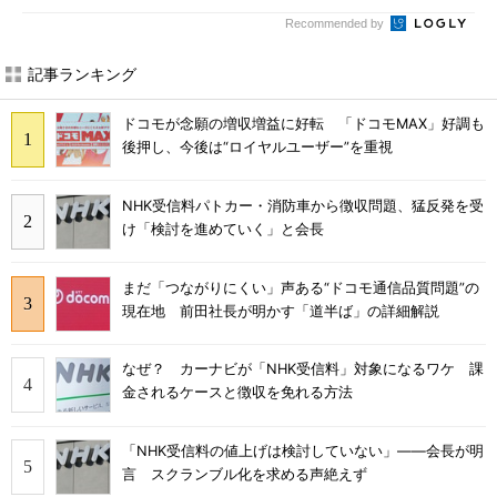
Recommended by
記事ランキング
ドコモが念願の増収増益に好転 「ドコモMAX」好調も
後押し、今後は“ロイヤルユーザー”を重視
NHK受信料パトカー・消防車から徴収問題、猛反発を受
け「検討を進めていく」と会長
まだ「つながりにくい」声ある“ドコモ通信品質問題”の
現在地 前田社長が明かす「道半ば」の詳細解説
なぜ？ カーナビが「NHK受信料」対象になるワケ 課
金されるケースと徴収を免れる方法
「NHK受信料の値上げは検討していない」――会長が明
言 スクランブル化を求める声絶えず