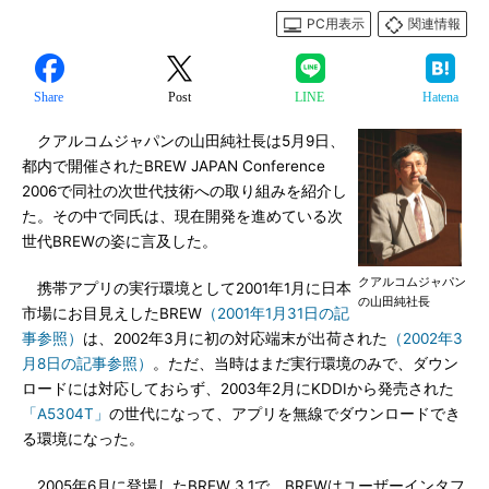
PC用表示
関連情報
Share
Post
LINE
Hatena
クアルコムジャパンの山田純社長は5月9日、
都内で開催されたBREW JAPAN Conference
2006で同社の次世代技術への取り組みを紹介し
た。その中で同氏は、現在開発を進めている次
世代BREWの姿に言及した。
クアルコムジャパン
携帯アプリの実行環境として2001年1月に日本
の山田純社長
市場にお目見えしたBREW
（2001年1月31日の記
事参照）
は、2002年3月に初の対応端末が出荷された
（2002年3
月8日の記事参照）
。ただ、当時はまだ実行環境のみで、ダウン
ロードには対応しておらず、2003年2月にKDDIから発売された
「A5304T」
の世代になって、アプリを無線でダウンロードでき
る環境になった。
2005年6月に登場したBREW 3.1で、BREWはユーザーインタフ