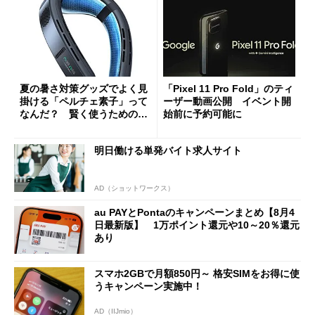
夏の暑さ対策グッズでよく見
「Pixel 11 Pro Fold」のティ
掛ける「ペルチェ素子」って
ーザー動画公開 イベント開
なんだ？ 賢く使うための注
始前に予約可能に
意点も
明日働ける単発バイト求人サイト
AD（ショットワークス）
au PAYとPontaのキャンペーンまとめ【8月4
日最新版】 1万ポイント還元や10～20％還元
あり
スマホ2GBで月額850円～ 格安SIMをお得に使
うキャンペーン実施中！
AD（IIJmio）