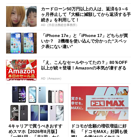
カードローン50万円以上の人は、返済を3～6
ヶ月停止して『大幅に減額してから返済する手
続き』を利用して！
AD（渋谷法務総合事務所）
「iPhone 17e」と「iPhone 17」どちらが買
いか？ 2機種を使い込んで分かった“スペッ
ク表にない違い”
「え、こんなセールやってたの？」80％OFF
以上が続々登場！Amazonの本気が凄すぎる
AD（Amazon）
4キャリアで買うべきおすす
ドコモが念願の増収増益に好
めスマホ【2026年8月版】
転 「ドコモMAX」好調も後