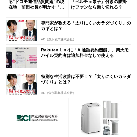
る“ドコモ通信品質問題”の現
「ペルチェ素子」付きの腰掛
在地 前田社長が明かす「道
けファンなら乗り切れる？
半ば」の詳細解説
専門家が教える「太りにくいカラダづくり」の
カギとは？
AD（森永乳業株式会社）
Rakuten Linkに「AI通話要約機能」、楽天モ
バイル契約者は追加料金なしで使える
特別な生活改善は不要！？「太りにくいカラダ
づくり」とは？
AD（森永乳業株式会社）