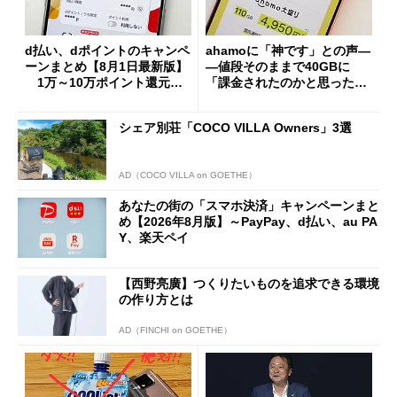
d払い、dポイントのキャンペ
ahamoに「神です」との声―
ーンまとめ【8月1日最新版】
―値段そのままで40GBに
1万～10万ポイント還元の
「課金されたのかと思った」
施策がめじろ押し
と戸惑いも
シェア別荘「COCO VILLA Owners」3選
AD（COCO VILLA on GOETHE）
あなたの街の「スマホ決済」キャンペーンまと
め【2026年8月版】～PayPay、d払い、au PA
Y、楽天ペイ
【西野亮廣】つくりたいものを追求できる環境
の作り方とは
AD（FINCHI on GOETHE）