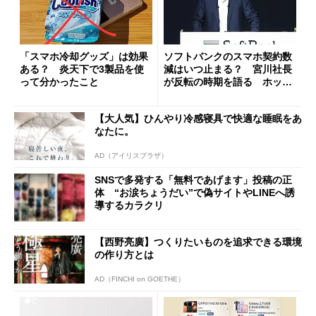
「スマホ冷却グッズ」は効果
ソフトバンクのスマホ契約数
ある？ 炎天下で3製品を使
減はいつ止まる？ 宮川社長
って分かったこと
が反転の時期を語る ホッピ
ング対策は「真剣にやりすぎ
た」
【大人気】ひんやり冷感寝具で快適な睡眠をあ
なたに。
AD（アイリスプラザ）
SNSで多発する「無料であげます」投稿の正
体 “お涙ちょうだい”で偽サイトやLINEへ誘
導するカラクリ
【西野亮廣】つくりたいものを追求できる環境
の作り方とは
AD（FINCHI on GOETHE）