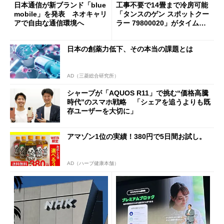
日本通信が新ブランド「blue
工事不要で14畳まで冷房可能
mobile」を発表 ネオキャリ
「タンスのゲン スポットクー
アで自由な通信環境へ
ラー 79800020」がタイムセ
ールで10％オフの5万3999円
に
日本の創薬力低下、その本当の課題とは
AD（三菱総合研究所）
シャープが「AQUOS R11」で挑む“価格高騰
時代”のスマホ戦略 「シェアを追うよりも既
存ユーザーを大切に」
アマゾン1位の実績！380円で5日間お試し。
AD（ハーブ健康本舗）