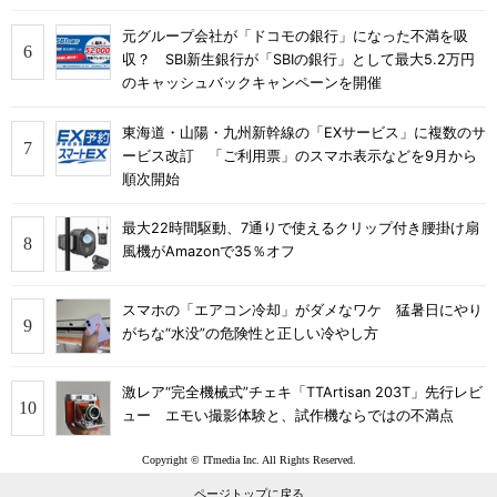
元グループ会社が「ドコモの銀行」になった不満を吸
収？ SBI新生銀行が「SBIの銀行」として最大5.2万円
のキャッシュバックキャンペーンを開催
東海道・山陽・九州新幹線の「EXサービス」に複数のサ
ービス改訂 「ご利用票」のスマホ表示などを9月から
順次開始
最大22時間駆動、7通りで使えるクリップ付き腰掛け扇
風機がAmazonで35％オフ
スマホの「エアコン冷却」がダメなワケ 猛暑日にやり
がちな“水没”の危険性と正しい冷やし方
激レア“完全機械式”チェキ「TTArtisan 203T」先行レビ
ュー エモい撮影体験と、試作機ならではの不満点
Copyright © ITmedia Inc. All Rights Reserved.
ページトップに戻る