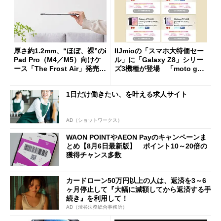
厚さ約1.2mm、“ほぼ、裸”のi
IIJmioの「スマホ大特価セー
Pad Pro（M4／M5）向けケ
ル」に「Galaxy Z8」シリー
ース「The Frost Air」発売
ズ3機種が登場 「moto g37
ケースフィニットから
j」や「OPPO Find X9 Ultr
a」も
1日だけ働きたい、を叶える求人サイト
AD（ショットワークス）
WAON POINTやAEON Payのキャンペーンま
とめ【8月6日最新版】 ポイント10～20倍の
獲得チャンス多数
カードローン50万円以上の人は、返済を3～6
ヶ月停止して『大幅に減額してから返済する手
続き』を利用して！
AD（渋谷法務総合事務所）