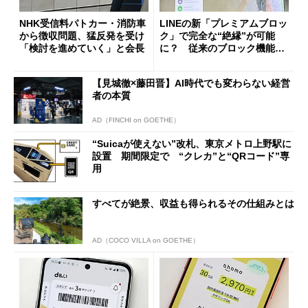
NHK受信料パトカー・消防車
LINEの新「プレミアムブロッ
から徴収問題、猛反発を受け
ク」で完全な“絶縁”が可能
「検討を進めていく」と会長
に？ 従来のブロック機能と
の決定的な違い
【見城徹×藤田晋】AI時代でも変わらない経営
者の本質
AD（FINCHI on GOETHE）
“Suicaが使えない”改札、東京メトロ上野駅に
設置 期間限定で “クレカ”と“QRコード”専
用
すべてが絶景、収益も得られるその仕組みとは
AD（COCO VILLA on GOETHE）