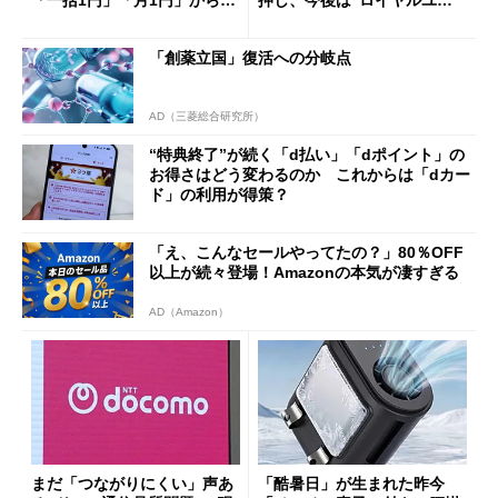
「一括1円」「月1円」からお
押し、今後は“ロイヤルユー
得なiPhone／Pixel／Galaxy
ザー”を重視
まで
「創薬立国」復活への分岐点
AD（三菱総合研究所）
“特典終了”が続く「d払い」「dポイント」の
お得さはどう変わるのか これからは「dカー
ド」の利用が得策？
「え、こんなセールやってたの？」80％OFF
以上が続々登場！Amazonの本気が凄すぎる
AD（Amazon）
まだ「つながりにくい」声あ
「酷暑日」が生まれた昨今