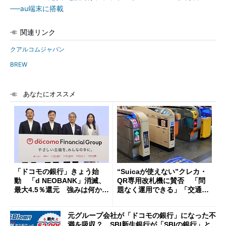
──au端末に搭載
関連リンク
クアルコムジャパン
BREW
あなたにオススメ
「ドコモの銀行」きょう始
“Suicaが使えない”クレカ・
動 「d NEOBANK」消滅、
QR専用改札機に賛否 「問
最大4.5％還元 強みは何か解
題なく運用できる」「交通系I
説
Cの方がスムーズ」
元グループ会社が「ドコモの銀行」になった不
満を吸収？ SBI新生銀行が「SBIの銀行」と