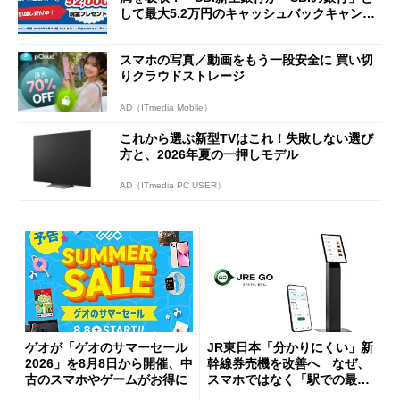
して最大5.2万円のキャッシュバックキャンペ
ーンを開催
スマホの写真／動画をもう一段安全に 買い切
りクラウドストレージ
AD（ITmedia Mobile）
これから選ぶ新型TVはこれ！失敗しない選び
方と、2026年夏の一押しモデル
AD（ITmedia PC USER）
ゲオが「ゲオのサマーセール
JR東日本「分かりにくい」新
2026」を8月8日から開催、中
幹線券売機を改善へ なぜ、
古のスマホやゲームがお得に
スマホではなく「駅での最短
1分購入」を実現？