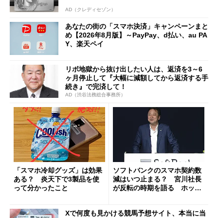
AD（クレディセゾン）
あなたの街の「スマホ決済」キャンペーンまと
め【2026年8月版】～PayPay、d払い、au PA
Y、楽天ペイ
リボ地獄から抜け出したい人は、返済を3～6
ヶ月停止して『大幅に減額してから返済する手
続き』で完済して！
AD（渋谷法務総合事務所）
「スマホ冷却グッズ」は効果
ソフトバンクのスマホ契約数
ある？ 炎天下で3製品を使
減はいつ止まる？ 宮川社長
って分かったこと
が反転の時期を語る ホッピ
ング対策は「真剣にやりすぎ
た」
Xで何度も見かける競馬予想サイト、本当に当