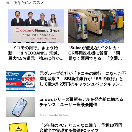
あなたにオススメ
「ドコモの銀行」きょう始
“Suicaが使えない”クレカ・
動 「d NEOBANK」消滅、
QR専用改札機に賛否 「問
最大4.5％還元 強みは何か解
題なく運用できる」「交通系I
説
Cの方がスムーズ」
元グループ会社が「ドコモの銀行」になった不
満を吸収？ SBI新生銀行が「SBIの銀行」と
して最大5.2万円のキャッシュバックキャンペ
ーンを開催
arrowsシリーズ最新モデルを発売前に触れる
チャンス！ユーザー座談会開催
AD（ ITmedia Mobile）
「5年前のPC」とこんなに違う！予算10万円
台前半で実現する快適PCライフ