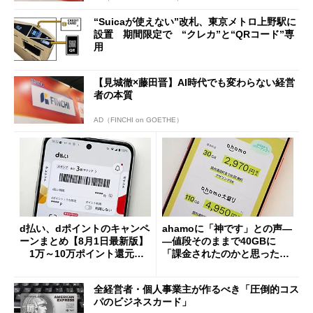
“Suicaが使えない”改札、東京メトロ上野駅に
設置 期間限定で “クレカ”と“QRコード”専
用
【見城徹×藤田晋】AI時代でも変わらない経営
者の本質
AD（FINCHI on GOETHE）
d払い、dポイントのキャンペ
ahamoに「神です」との声―
ーンまとめ【8月1日最新版】
―値段そのままで40GBに
1万～10万ポイント還元の
「課金されたのかと思った」
施策がめじろ押し
と戸惑いも
全経営者・個人事業主が作るべき「圧倒的コス
パのビジネスカード」