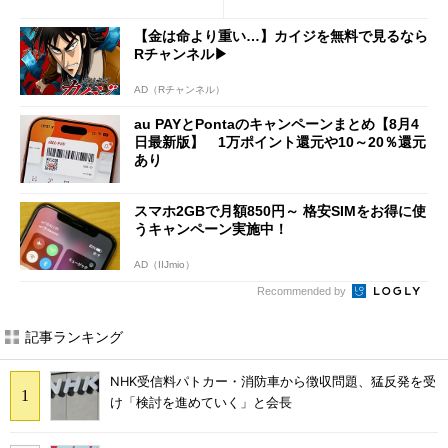
意点も
【金は命より重い…】カイジを無料で見るなら
Rチャンネル▶︎
AD（Rチャンネル）
au PAYとPontaのキャンペーンまとめ【8月4
日最新版】 1万ポイント還元や10～20％還元
あり
スマホ2GBで月額850円～ 格安SIMをお得に使
うキャンペーン実施中！
AD（IIJmio）
Recommended by
記事ランキング
NHK受信料パトカー・消防車から徴収問題、猛反発を受
け「検討を進めていく」と会長