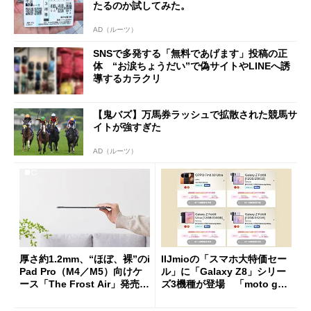
たるのか試してみた。
AD（ルーツ）
SNSで多発する「無料であげます」投稿の正
体 “お涙ちょうだい”で偽サイトやLINEへ誘
導するカラクリ
【鬼バズ】万馬券ラッシュで拡散された競馬サ
イトが強すぎた
AD（ルーツ）
厚さ約1.2mm、“ほぼ、裸”のi
IIJmioの「スマホ大特価セー
Pad Pro（M4／M5）向けケ
ル」に「Galaxy Z8」シリー
ース「The Frost Air」発売
ズ3機種が登場 「moto g37
ケースフィニットから
j」や「OPPO Find X9 Ultr
a」も