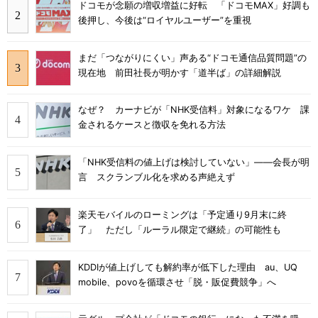
ドコモが念願の増収増益に好転 「ドコモMAX」好調も
後押し、今後は“ロイヤルユーザー”を重視
まだ「つながりにくい」声ある“ドコモ通信品質問題”の
現在地 前田社長が明かす「道半ば」の詳細解説
なぜ？ カーナビが「NHK受信料」対象になるワケ 課
金されるケースと徴収を免れる方法
「NHK受信料の値上げは検討していない」――会長が明
言 スクランブル化を求める声絶えず
楽天モバイルのローミングは「予定通り9月末に終
了」 ただし「ルーラル限定で継続」の可能性も
KDDIが値上げしても解約率が低下した理由 au、UQ
mobile、povoを循環させ「脱・販促費競争」へ