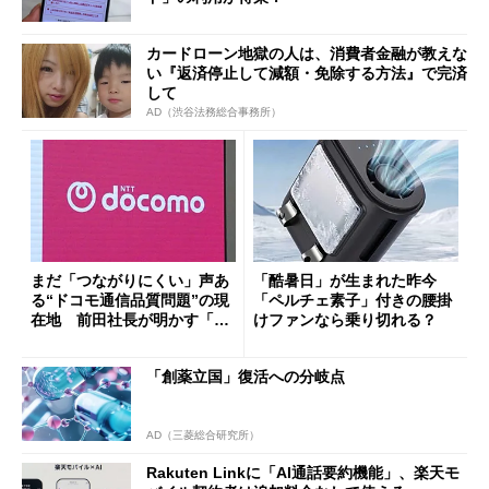
カードローン地獄の人は、消費者金融が教えな
い『返済停止して減額・免除する方法』で完済
して
AD（渋谷法務総合事務所）
まだ「つながりにくい」声あ
「酷暑日」が生まれた昨今
る“ドコモ通信品質問題”の現
「ペルチェ素子」付きの腰掛
在地 前田社長が明かす「道
けファンなら乗り切れる？
半ば」の詳細解説
「創薬立国」復活への分岐点
AD（三菱総合研究所）
Rakuten Linkに「AI通話要約機能」、楽天モ