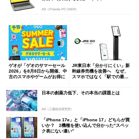
AD（ITmedia PC USER）
ゲオが「ゲオのサマーセール
JR東日本「分かりにくい」新
2026」を8月8日から開催、中
幹線券売機を改善へ なぜ、
古のスマホやゲームがお得に
スマホではなく「駅での最短
1分購入」を実現？
日本の創薬力低下、その本当の課題とは
AD（三菱総合研究所）
「iPhone 17e」と「iPhone 17」どちらが買
いか？ 2機種を使い込んで分かった“スペッ
ク表にない違い”