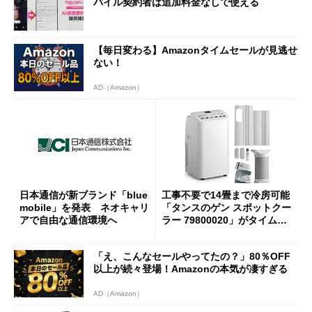
バイル契約者は追加料金なしで使える
【毎日変わる】Amazonタイムセールが見逃せ
ない！
AD（Amazon）
日本通信が新ブランド「blue
工事不要で14畳まで冷房可能
mobile」を発表 ネオキャリ
「タンスのゲン スポットクー
アで自由な通信環境へ
ラー 79800020」がタイムセ
ールで10％オフの5万3999円
に
「え、こんなセールやってたの？」80％OFF
以上が続々登場！Amazonの本気が凄すぎる
AD（Amazon）