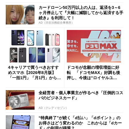
カードローン50万円以上の人は、返済を3～6
ヶ月停止して『大幅に減額してから返済する手
続き』を利用して！
AD（渋谷法務総合事務所）
4キャリアで買うべきおすす
ドコモが念願の増収増益に好
めスマホ【2026年8月版】
転 「ドコモMAX」好調も後
「一括1円」「月1円」からお
押し、今後は“ロイヤルユー
得なiPhone／Pixel／Galaxy
ザー”を重視
まで
全経営者・個人事業主が作るべき「圧倒的コス
パのビジネスカード」
AD（クレディセゾン）
“特典終了”が続く「d払い」「dポイント」の
お得さはどう変わるのか これからは「dカー
ド」の利用が得策？