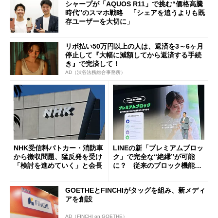
シャープが「AQUOS R11」で挑む“価格高騰
時代”のスマホ戦略 「シェアを追うよりも既
存ユーザーを大切に」
リボ払い50万円以上の人は、返済を3～6ヶ月
停止して『大幅に減額してから返済する手続
き』で完済して！
AD（渋谷法務総合事務所）
NHK受信料パトカー・消防車
LINEの新「プレミアムブロッ
から徴収問題、猛反発を受け
ク」で完全な“絶縁”が可能
「検討を進めていく」と会長
に？ 従来のブロック機能と
の決定的な違い
GOETHEとFINCHIがタッグを組み、新メディ
アを創設
AD（FINCHI on GOETHE）