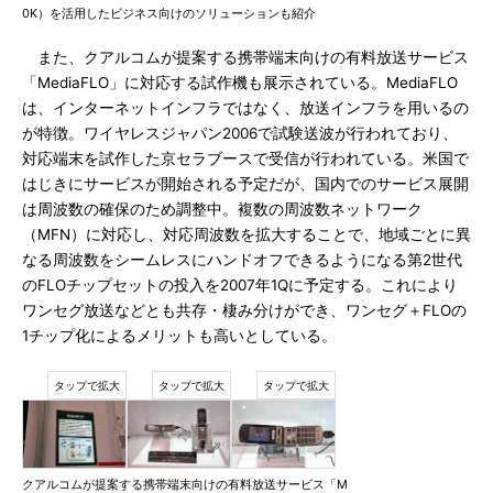
0K）を活用したビジネス向けのソリューションも紹介
また、クアルコムが提案する携帯端末向けの有料放送サービス
「MediaFLO」に対応する試作機も展示されている。MediaFLO
は、インターネットインフラではなく、放送インフラを用いるの
が特徴。ワイヤレスジャパン2006で試験送波が行われており、
対応端末を試作した京セラブースで受信が行われている。米国で
はじきにサービスが開始される予定だが、国内でのサービス展開
は周波数の確保のため調整中。複数の周波数ネットワーク
（MFN）に対応し、対応周波数を拡大することで、地域ごとに異
なる周波数をシームレスにハンドオフできるようになる第2世代
のFLOチップセットの投入を2007年1Qに予定する。これにより
ワンセグ放送などとも共存・棲み分けができ、ワンセグ＋FLOの
1チップ化によるメリットも高いとしている。
クアルコムが提案する携帯端末向けの有料放送サービス「M