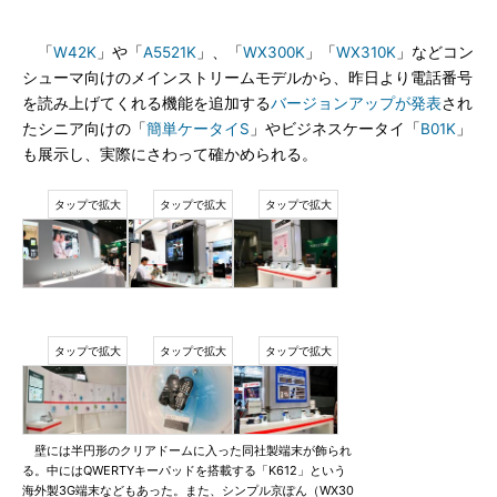
「
W42K
」や「
A5521K
」、「
WX300K
」「
WX310K
」などコン
シューマ向けのメインストリームモデルから、昨日より電話番号
を読み上げてくれる機能を追加する
バージョンアップが発表
され
たシニア向けの「
簡単ケータイS
」やビジネスケータイ「
B01K
」
も展示し、実際にさわって確かめられる。
壁には半円形のクリアドームに入った同社製端末が飾られ
る。中にはQWERTYキーパッドを搭載する「K612」という
海外製3G端末などもあった。また、シンプル京ぽん（WX30