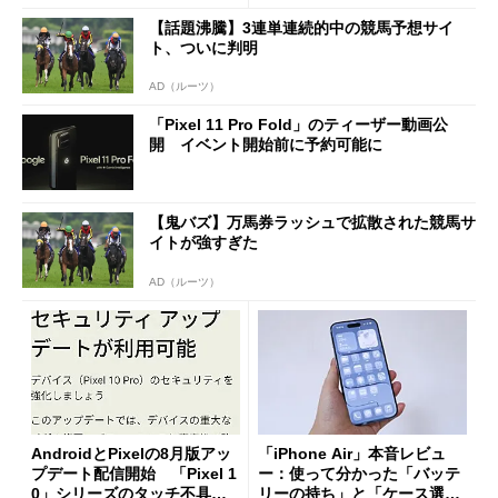
【話題沸騰】3連単連続的中の競馬予想サイ
ト、ついに判明
AD（ルーツ）
「Pixel 11 Pro Fold」のティーザー動画公
開 イベント開始前に予約可能に
【鬼バズ】万馬券ラッシュで拡散された競馬サ
イトが強すぎた
AD（ルーツ）
AndroidとPixelの8月版アッ
「iPhone Air」本音レビュ
プデート配信開始 「Pixel 1
ー：使って分かった「バッテ
0」シリーズのタッチ不具合
リーの持ち」と「ケース選