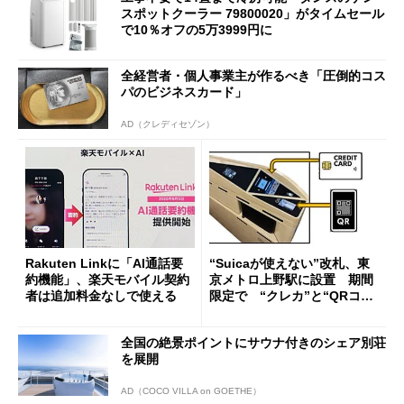
スポットクーラー 79800020」がタイムセール
で10％オフの5万3999円に
全経営者・個人事業主が作るべき「圧倒的コス
パのビジネスカード」
AD（クレディセゾン）
Rakuten Linkに「AI通話要
“Suicaが使えない”改札、東
約機能」、楽天モバイル契約
京メトロ上野駅に設置 期間
者は追加料金なしで使える
限定で “クレカ”と“QRコー
ド”専用
全国の絶景ポイントにサウナ付きのシェア別荘
を展開
AD（COCO VILLA on GOETHE）