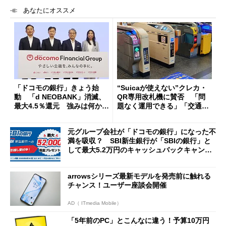
あなたにオススメ
「ドコモの銀行」きょう始
“Suicaが使えない”クレカ・
動 「d NEOBANK」消滅、
QR専用改札機に賛否 「問
最大4.5％還元 強みは何か解
題なく運用できる」「交通系I
説
Cの方がスムーズ」
元グループ会社が「ドコモの銀行」になった不
満を吸収？ SBI新生銀行が「SBIの銀行」と
して最大5.2万円のキャッシュバックキャンペ
ーンを開催
arrowsシリーズ最新モデルを発売前に触れる
チャンス！ユーザー座談会開催
AD（ ITmedia Mobile）
「5年前のPC」とこんなに違う！予算10万円