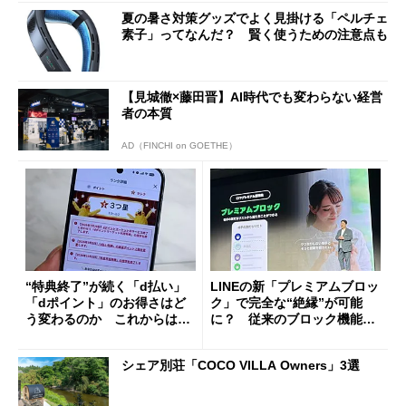
夏の暑さ対策グッズでよく見掛ける「ペルチェ
素子」ってなんだ？ 賢く使うための注意点も
【見城徹×藤田晋】AI時代でも変わらない経営
者の本質
AD（FINCHI on GOETHE）
“特典終了”が続く「d払い」
LINEの新「プレミアムブロッ
「dポイント」のお得さはど
ク」で完全な“絶縁”が可能
う変わるのか これからは
に？ 従来のブロック機能と
「dカード」の利用が得策？
の決定的な違い
シェア別荘「COCO VILLA Owners」3選