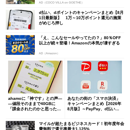
AD（COCO VILLA on GOETHE）
d払い、dポイントのキャンペーンまとめ【8月
1日最新版】 1万～10万ポイント還元の施策
がめじろ押し
「え、こんなセールやってたの？」80％OFF
以上が続々登場！Amazonの本気が凄すぎる
AD（Amazon）
ahamoに「神です」との声―
あなたの街の「スマホ決済」
―値段そのままで40GBに
キャンペーンまとめ【2026年
「課金されたのかと思った」
8月版】～PayPay、d払い、a
と戸惑いも
u PAY、楽天ペイ
マイルが超たまるビジネスカード！初年度年会
費無料で還元率最大1.125%