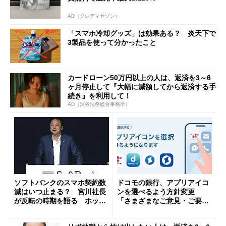
AD（クレディセゾン）
「スマホ冷却グッズ」は効果ある？ 炎天下で
3製品を使って分かったこと
カードローン50万円以上の人は、返済を3～6
ヶ月停止して『大幅に減額してから返済する手
続き』を利用して！
AD（渋谷法務総合事務所）
ソフトバンクのスマホ契約数
ドコモの銀行、アプリアイコ
減はいつ止まる？ 宮川社長
ンを選べるよう方針変更
が反転の時期を語る ホッピ
「さまざまなご意見・ご要望
ング対策は「真剣にやりすぎ
を踏まえ」
た」