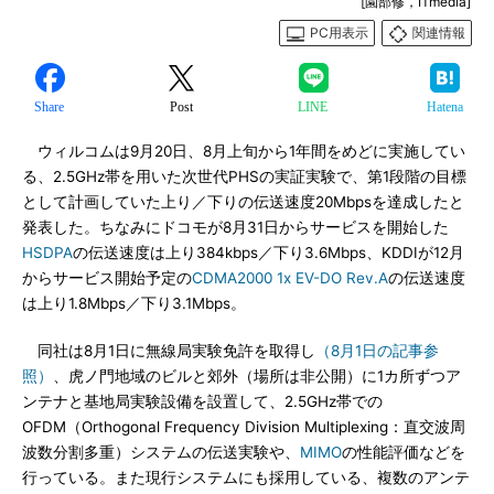
[園部修，ITmedia]
PC用表示
関連情報
Share
Post
LINE
Hatena
ウィルコムは9月20日、8月上旬から1年間をめどに実施してい
る、2.5GHz帯を用いた次世代PHSの実証実験で、第1段階の目標
として計画していた上り／下りの伝送速度20Mbpsを達成したと
発表した。ちなみにドコモが8月31日からサービスを開始した
HSDPA
の伝送速度は上り384kbps／下り3.6Mbps、KDDIが12月
からサービス開始予定の
CDMA2000 1x EV-DO Rev.A
の伝送速度
は上り1.8Mbps／下り3.1Mbps。
同社は8月1日に無線局実験免許を取得し
（8月1日の記事参
照）
、虎ノ門地域のビルと郊外（場所は非公開）に1カ所ずつア
ンテナと基地局実験設備を設置して、2.5GHz帯での
OFDM（Orthogonal Frequency Division Multiplexing：直交波周
波数分割多重）システムの伝送実験や、
MIMO
の性能評価などを
行っている。また現行システムにも採用している、複数のアンテ