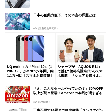
日本の創薬力低下、その本当の課題とは
AD（三菱総合研究所）
UQ mobileの「Pixel 10a（1
シャープが「AQUOS R11」
28GB）」がMNPで2年間、約
で挑む“価格高騰時代”のスマ
1.1万円に【スマホお得情報】
ホ戦略 「シェアを追うより
も既存ユーザーを大切に」
「え、こんなセールやってたの？」80％OFF
以上が続々登場！Amazonの本気が凄すぎる
AD（Amazon）
工事不要で14畳まで冷房可能「タンスのゲン