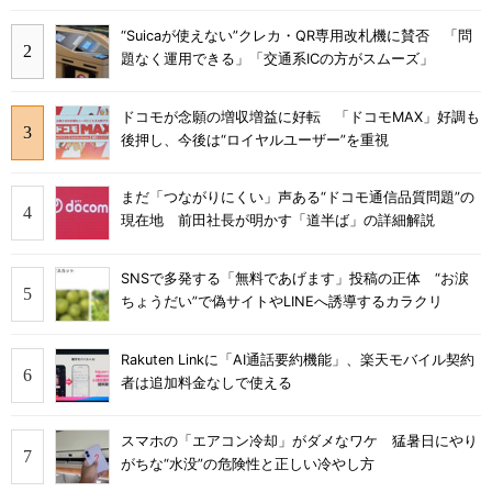
“Suicaが使えない”クレカ・QR専用改札機に賛否 「問
題なく運用できる」「交通系ICの方がスムーズ」
ドコモが念願の増収増益に好転 「ドコモMAX」好調も
後押し、今後は“ロイヤルユーザー”を重視
まだ「つながりにくい」声ある“ドコモ通信品質問題”の
現在地 前田社長が明かす「道半ば」の詳細解説
SNSで多発する「無料であげます」投稿の正体 “お涙
ちょうだい”で偽サイトやLINEへ誘導するカラクリ
Rakuten Linkに「AI通話要約機能」、楽天モバイル契約
者は追加料金なしで使える
スマホの「エアコン冷却」がダメなワケ 猛暑日にやり
がちな“水没”の危険性と正しい冷やし方