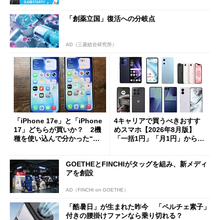
「創薬立国」復活への分岐点
AD（三菱総合研究所）
「iPhone 17e」と「iPhone
4キャリアで買うべきおすす
17」どちらが買いか？ 2機
めスマホ【2026年8月版】
種を使い込んで分かった“ス
「一括1円」「月1円」からお
ペック表にない違い”
得なiPhone／Pixel／Galaxy
まで
GOETHEとFINCHIがタッグを組み、新メディ
アを創設
AD（FINCHI on GOETHE）
「酷暑日」が生まれた昨今 「ペルチェ素子」
付きの腰掛けファンなら乗り切れる？