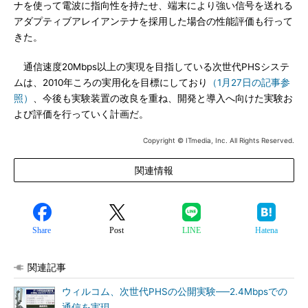
ナを使って電波に指向性を持たせ、端末により強い信号を送れる
アダプティブアレイアンテナを採用した場合の性能評価も行って
きた。
通信速度20Mbps以上の実現を目指している次世代PHSシステ
ムは、2010年ころの実用化を目標にしており
（1月27日の記事参
照）
、今後も実験装置の改良を重ね、開発と導入へ向けた実験お
よび評価を行っていく計画だ。
Copyright © ITmedia, Inc. All Rights Reserved.
関連情報
Share
Post
LINE
Hatena
関連記事
ウィルコム、次世代PHSの公開実験──2.4Mbpsでの
通信を実現