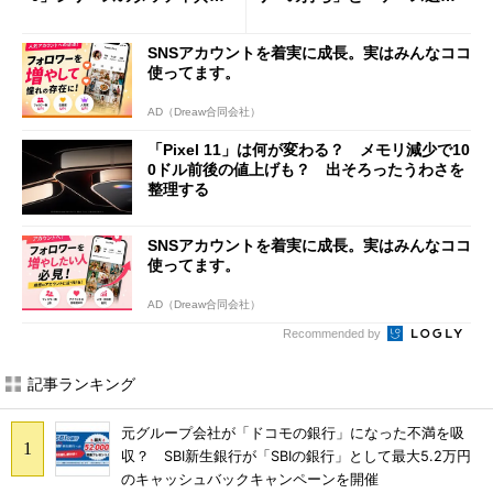
修正やGPU性能改善なども
び」の悩ましさ
SNSアカウントを着実に成長。実はみんなココ
使ってます。
AD（Dreaw合同会社）
「Pixel 11」は何が変わる？ メモリ減少で10
0ドル前後の値上げも？ 出そろったうわさを
整理する
SNSアカウントを着実に成長。実はみんなココ
使ってます。
AD（Dreaw合同会社）
Recommended by
記事ランキング
元グループ会社が「ドコモの銀行」になった不満を吸
収？ SBI新生銀行が「SBIの銀行」として最大5.2万円
のキャッシュバックキャンペーンを開催