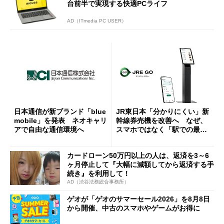
台前半で実現する快適PCライフ
AD（ITmedia PC USER）
日本通信が新ブランド「blue
JR東日本「分かりにくい」新
mobile」を発表 ネオキャリ
幹線券売機を改善へ なぜ、
アで自由な通信環境へ
スマホではなく「駅での最短
1分購入」を実現？
カードローン50万円以上の人は、返済を3～6
ヶ月停止して『大幅に減額してから返済する手
続き』を利用して！
AD（渋谷法務総合事務所）
ゲオが「ゲオのサマーセール2026」を8月8日
から開催、中古のスマホやゲームがお得に