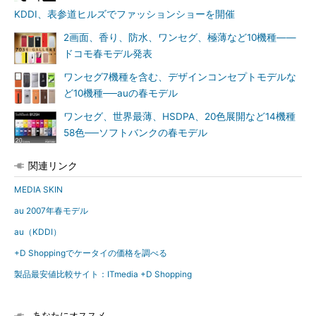
KDDI、表参道ヒルズでファッションショーを開催
2画面、香り、防水、ワンセグ、極薄など10機種――
ドコモ春モデル発表
ワンセグ7機種を含む、デザインコンセプトモデルな
ど10機種──auの春モデル
ワンセグ、世界最薄、HSDPA、20色展開など14機種
58色──ソフトバンクの春モデル
関連リンク
MEDIA SKIN
au 2007年春モデル
au（KDDI）
+D Shoppingでケータイの価格を調べる
製品最安値比較サイト：ITmedia +D Shopping
あなたにオススメ