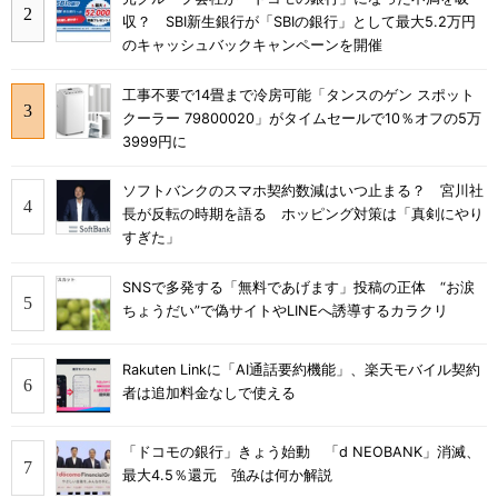
収？ SBI新生銀行が「SBIの銀行」として最大5.2万円
のキャッシュバックキャンペーンを開催
工事不要で14畳まで冷房可能「タンスのゲン スポット
クーラー 79800020」がタイムセールで10％オフの5万
3999円に
ソフトバンクのスマホ契約数減はいつ止まる？ 宮川社
長が反転の時期を語る ホッピング対策は「真剣にやり
すぎた」
SNSで多発する「無料であげます」投稿の正体 “お涙
ちょうだい”で偽サイトやLINEへ誘導するカラクリ
Rakuten Linkに「AI通話要約機能」、楽天モバイル契約
者は追加料金なしで使える
「ドコモの銀行」きょう始動 「d NEOBANK」消滅、
最大4.5％還元 強みは何か解説