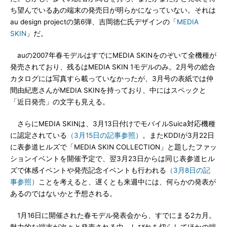
ち望んでいるあの端末の発売日が明らかになっていない。それは
au design projectの第6弾、吉岡徳仁氏デザインの「
MEDIA
SKIN
」だ。
auの2007年春モデルはすでにMEDIA SKINをのぞいて全機種が
発売されており、残るはMEDIA SKIN 1モデルのみ。2月号の総合
カタログには写真すら載っていなかったが、3月号の表紙では仲
間由紀恵さんがMEDIA SKINを持っており、中にはスペックと
「近日発売」の文字も見える。
さらにMEDIA SKINは、3月13日付けでモバイルSuica対応機種
に認定されている
（3月15日の記事参照）
。またKDDIが3月22日
に表参道ヒルズで「MEDIA SKIN COLLECTION」と題したファッ
ションイベントを開催予定で、翌3月23日からは同じ表参道ヒル
ズで体感イベントや発売記念イベントも行われる
（3月8日の記
事参照）
ことを考えると、遅くとも来週中には、何らかの発表が
あるのではないかと予想される。
1月16日に開催された春モデル発表会から、すでにまる2カ月。