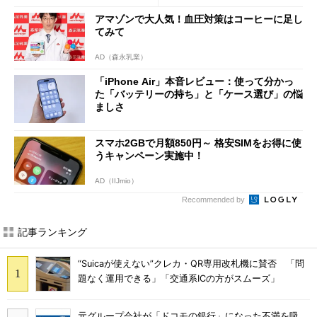
に
アマゾンで大人気！血圧対策はコーヒーに足し
てみて
AD（森永乳業）
「iPhone Air」本音レビュー：使って分かっ
た「バッテリーの持ち」と「ケース選び」の悩
ましさ
スマホ2GBで月額850円～ 格安SIMをお得に使
うキャンペーン実施中！
AD（IIJmio）
Recommended by
記事ランキング
“Suicaが使えない”クレカ・QR専用改札機に賛否 「問
題なく運用できる」「交通系ICの方がスムーズ」
元グループ会社が「ドコモの銀行」になった不満を吸