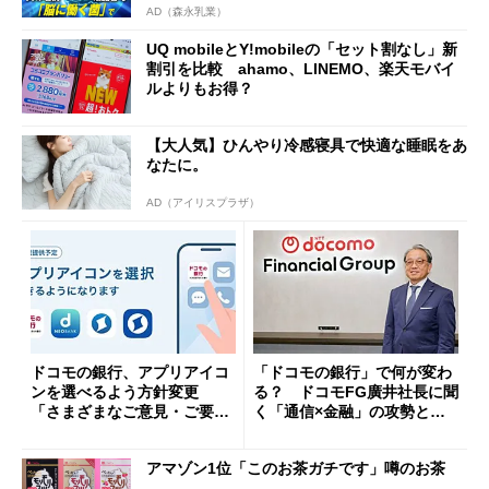
AD（森永乳業）
UQ mobileとY!mobileの「セット割なし」新
割引を比較 ahamo、LINEMO、楽天モバイ
ルよりもお得？
【大人気】ひんやり冷感寝具で快適な睡眠をあ
なたに。
AD（アイリスプラザ）
ドコモの銀行、アプリアイコ
「ドコモの銀行」で何が変わ
ンを選べるよう方針変更
る？ ドコモFG廣井社長に聞
「さまざまなご意見・ご要望
く「通信×金融」の攻勢とグ
を踏まえ」
ループ戦略
アマゾン1位「このお茶ガチです」噂のお茶