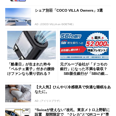
シェア別荘「COCO VILLA Owners」3選
AD（COCO VILLA on GOETHE）
「酷暑日」が生まれた昨今
元グループ会社が「ドコモの
「ペルチェ素子」付きの腰掛
銀行」になった不満を吸収？
けファンなら乗り切れる？
SBI新生銀行が「SBIの銀
行」として最大5.2万円のキャ
ッシュバックキャンペーンを
【大人気】ひんやり冷感寝具で快適な睡眠をあ
開催
なたに。
AD（アイリスプラザ）
“Suicaが使えない”改札、東京メトロ上野駅に
設置 期間限定で “クレカ”と“QRコード”専