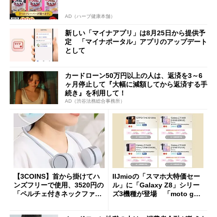
AD（ハーブ健康本舗）
新しい「マイナアプリ」は8月25日から提供予
定 「マイナポータル」アプリのアップデート
として
カードローン50万円以上の人は、返済を3～6
ヶ月停止して『大幅に減額してから返済する手
続き』を利用して！
AD（渋谷法務総合事務所）
【3COINS】首から掛けてハ
IIJmioの「スマホ大特価セー
ンズフリーで使用、3520円の
ル」に「Galaxy Z8」シリー
「ペルチェ付きネックファ
ズ3機種が登場 「moto g37
ン」
j」や「OPPO Find X9 Ultr
a」も