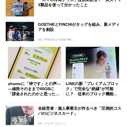
3製品を使って分かったこと
GOETHEとFINCHIがタッグを組み、新メディ
アを創設
AD（FINCHI on GOETHE）
ahamoに「神です」との声―
LINEの新「プレミアムブロッ
―値段そのままで40GBに
ク」で完全な“絶縁”が可能
「課金されたのかと思った」
に？ 従来のブロック機能と
と戸惑いも
の決定的な違い
全経営者・個人事業主が作るべき「圧倒的コス
パのビジネスカード」
AD（クレディセゾン）