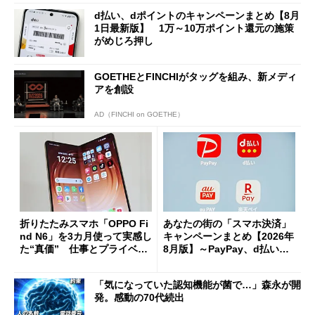
d払い、dポイントのキャンペーンまとめ【8月
1日最新版】 1万～10万ポイント還元の施策
がめじろ押し
GOETHEとFINCHIがタッグを組み、新メディ
アを創設
AD（FINCHI on GOETHE）
折りたたみスマホ「OPPO Fi
あなたの街の「スマホ決済」
nd N6」を3カ月使って実感し
キャンペーンまとめ【2026年
た“真価” 仕事とプライベー
8月版】～PayPay、d払い、a
トで大活躍
u PAY、楽天ペイ
「気になっていた認知機能が菌で…」森永が開
発。感動の70代続出