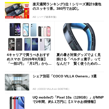
楽天週間ランキング1位！シリーズ累計3億包
のスッキリ茶。380円でお試し
AD（ハーブ健康本舗）
4キャリアで買うべきおすす
夏の暑さ対策グッズでよく見
めスマホ【2026年8月版】
掛ける「ペルチェ素子」って
「一括1円」「月1円」からお
なんだ？ 賢く使うための注
得なiPhone／Pixel／Galaxy
意点も
まで
シェア別荘「COCO VILLA Owners」3選
AD（COCO VILLA on GOETHE）
UQ mobileの「Pixel 10a（128GB）」がMNP
で2年間、約1.1万円に【スマホお得情報】