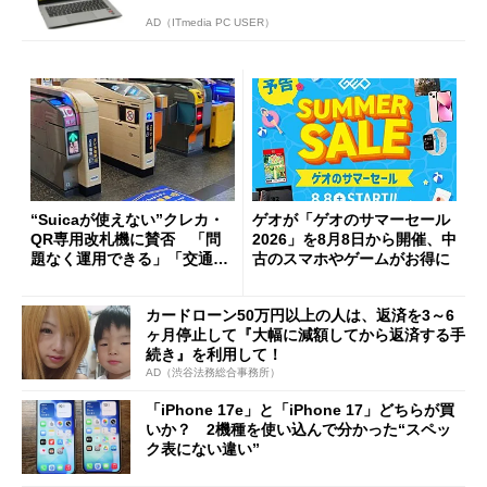
AD（ITmedia PC USER）
“Suicaが使えない”クレカ・
ゲオが「ゲオのサマーセール
QR専用改札機に賛否 「問
2026」を8月8日から開催、中
題なく運用できる」「交通系I
古のスマホやゲームがお得に
Cの方がスムーズ」
カードローン50万円以上の人は、返済を3～6
ヶ月停止して『大幅に減額してから返済する手
続き』を利用して！
AD（渋谷法務総合事務所）
「iPhone 17e」と「iPhone 17」どちらが買
いか？ 2機種を使い込んで分かった“スペッ
ク表にない違い”