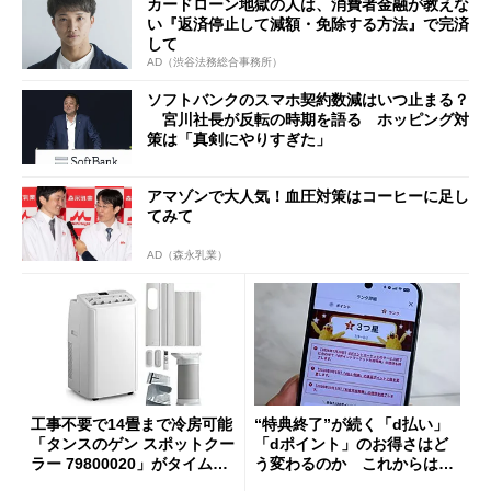
カードローン地獄の人は、消費者金融が教えな
い『返済停止して減額・免除する方法』で完済
して
AD（渋谷法務総合事務所）
ソフトバンクのスマホ契約数減はいつ止まる？
宮川社長が反転の時期を語る ホッピング対
策は「真剣にやりすぎた」
アマゾンで大人気！血圧対策はコーヒーに足し
てみて
AD（森永乳業）
工事不要で14畳まで冷房可能
“特典終了”が続く「d払い」
「タンスのゲン スポットクー
「dポイント」のお得さはど
ラー 79800020」がタイムセ
う変わるのか これからは
ールで10％オフの5万3999円
「dカード」の利用が得策？