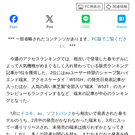
PC用表示
関連情報
Share
Post
LINE
Hatena
*** 一部省略されたコンテンツがあります。
PC版でご覧くださ
い。
***
今週のアクセスランキングでは、相次いで登場した春モデルに
よって人気機種がめまぐるしく入れ替わっている販売ランキング
記事が1位を獲得した。2位にはauユーザー待望のシャープ製ハイ
エンド端末、アクオスケータイ「W51SH」の発売日発表記事が
入ったほか、人気の高い東芝製“全部入り”端末「W52T」のカメ
ラレビューもランクインするなど、端末の記事が中心のランキン
グとなった。
1月に
ドコモ
、
au
、
ソフトバンク
から相次いで発表された春モ
デルのうち、2月中の発売がかなわなかった端末も、3月に入っ
て一通りリリースされ、未発売の端末は残りわずかとなってき
た。しかし、多くの読者が関心を持ち、まだかまだかと発表を待