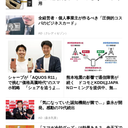
用
全経営者・個人事業主が作るべき「圧倒的コス
パのビジネスカード」
AD（クレディセゾン）
シャープが「AQUOS R11」
熊本地震の影響で通信障害が
で挑む“価格高騰時代”のスマ
続く ドコモとKDDIはJAPA
ホ戦略 「シェアを追うより
Nローミングを提供中、無料
も既存ユーザーを大切に」
Wi-Fi「00000JAPAN」も開
放
「気になっていた認知機能が菌で…」森永が開
発。感動の70代続出
AD（森永乳業）
「スマホ冷却グッズ」は効果ある？ 炎天下で