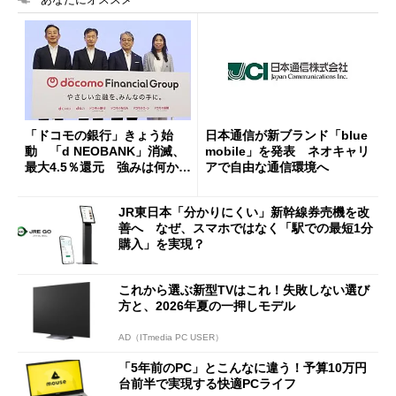
「ドコモの銀行」きょう始
日本通信が新ブランド「blue
動 「d NEOBANK」消滅、
mobile」を発表 ネオキャリ
最大4.5％還元 強みは何か解
アで自由な通信環境へ
説
JR東日本「分かりにくい」新幹線券売機を改
善へ なぜ、スマホではなく「駅での最短1分
購入」を実現？
これから選ぶ新型TVはこれ！失敗しない選び
方と、2026年夏の一押しモデル
AD（ITmedia PC USER）
「5年前のPC」とこんなに違う！予算10万円
台前半で実現する快適PCライフ