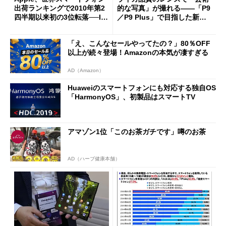
出荷ランキングで2010年第2
的な写真」が撮れる――「P9
四半期以来初の3位転落──ID
／P9 Plus」で目指した新し
C調べ
い体験 (1/2)
「え、こんなセールやってたの？」80％OFF
以上が続々登場！Amazonの本気が凄すぎる
AD（Amazon）
Huaweiのスマートフォンにも対応する独自OS
「HarmonyOS」、初製品はスマートTV
アマゾン1位「このお茶ガチです」噂のお茶
AD（ハーブ健康本舗）