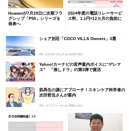
Huaweiが7月29日に次期フラ
2024年度の電話リレーサービ
グシップ「P50」シリーズを
ス料、1.1円×12カ月の負担に
発表へ
シェア別荘「COCO VILLA Owners」3選
AD（COCO VILLA on GOETHE）
Yahoo!カーナビの音声案内ボイスに“デレマ
ス” 「推しドラ」の第3弾で復活
肌再生の源にアプローチ！スキンケア科学者の
次田哲也さんが案内
AD（エリクシール on 美的.com）