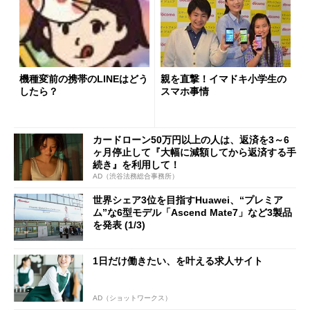
機種変前の携帯のLINEはどう
親を直撃！イマドキ小学生の
したら？
スマホ事情
カードローン50万円以上の人は、返済を3～6
ヶ月停止して『大幅に減額してから返済する手
続き』を利用して！
AD（渋谷法務総合事務所）
世界シェア3位を目指すHuawei、“プレミア
ム”な6型モデル「Ascend Mate7」など3製品
を発表 (1/3)
1日だけ働きたい、を叶える求人サイト
AD（ショットワークス）