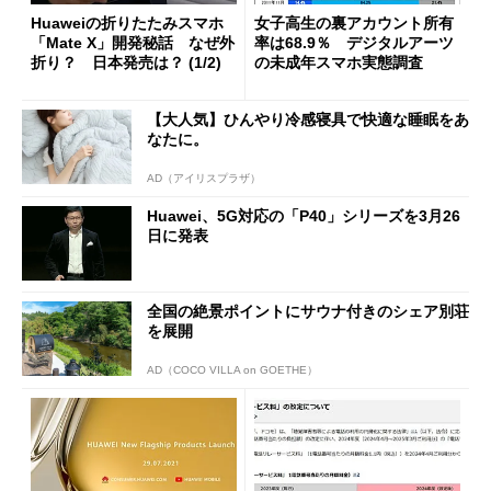
Huaweiの折りたたみスマホ
女子高生の裏アカウント所有
「Mate X」開発秘話 なぜ外
率は68.9％ デジタルアーツ
折り？ 日本発売は？ (1/2)
の未成年スマホ実態調査
【大人気】ひんやり冷感寝具で快適な睡眠をあ
なたに。
AD（アイリスプラザ）
Huawei、5G対応の「P40」シリーズを3月26
日に発表
全国の絶景ポイントにサウナ付きのシェア別荘
を展開
AD（COCO VILLA on GOETHE）