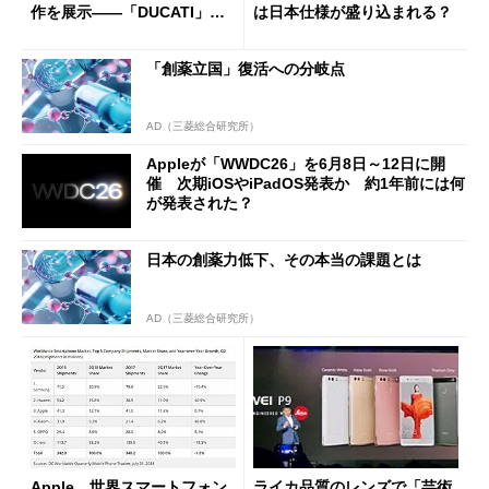
作を展示――「DUCATI」コ
は日本仕様が盛り込まれる？
ラボモデルも
「創薬立国」復活への分岐点
AD（三菱総合研究所）
Appleが「WWDC26」を6月8日～12日に開
催 次期iOSやiPadOS発表か 約1年前には何
が発表された？
日本の創薬力低下、その本当の課題とは
AD（三菱総合研究所）
Apple、世界スマートフォン
ライカ品質のレンズで「芸術