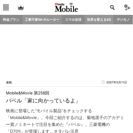
料金プラン
工事不要Wi-Fiルーター
スマホ決済
世界を変える5G
デジモノ
連載
2007年5月11日
Mobile&Movie 第258回
バベル「家に向かっているよ」
映画に登場した“モバイル製品”をチェックする
「Mobile&Movie」。今回ご紹介するのは、菊地凛子のアカデミ
ー賞ノミネートで注目を集めた『バベル』。三菱電機の
「D701i」が登場します。ネタバレ注意