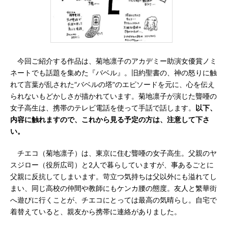
今回ご紹介する作品は、菊地凛子のアカデミー助演女優賞ノミ
ネートでも話題を集めた『バベル』。旧約聖書の、神の怒りに触
れて言葉が乱された“バベルの塔”のエピソードを元に、心を伝え
られないもどかしさが描かれています。菊地凛子が演じた聾唖の
女子高生は、携帯のテレビ電話を使って手話で話します。
以下、
内容に触れますので、これから見る予定の方は、注意して下さ
い。
チエコ（菊地凛子）は、東京に住む聾唖の女子高生。父親のヤ
スジロー（役所広司）と2人で暮らしていますが、事あるごとに
父親に反抗してしまいます。苛立つ気持ちは父以外にも溢れてし
まい、同じ高校の仲間や教師にもケンカ腰の態度。友人と繁華街
へ遊びに行くことが、チエコにとっては最高の気晴らし。自宅で
着替えていると、親友から携帯に連絡がありました。