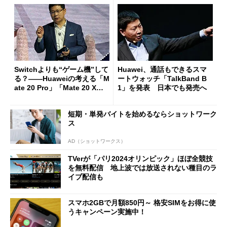
Switchよりも“ゲーム機”して
Huawei、通話もできるスマ
る？――Huaweiの考える「M
ートウォッチ「TalkBand B
ate 20 Pro」「Mate 20 X」
1」を発表 日本でも発売へ
の“ライバル”たち（後編）
(1/3)
短期・単発バイトを始めるならショットワーク
ス
AD（ショットワークス）
TVerが「パリ2024オリンピック」ほぼ全競技
を無料配信 地上波では放送されない種目のラ
イブ配信も
スマホ2GBで月額850円～ 格安SIMをお得に使
うキャンペーン実施中！