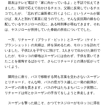
親友はテレビ電話で「家に向かっているよ」と手話で伝えてき
ました。笑顔で応えて出かけるチエコ。父親に反発しているチエ
コでしたが、「忘れずに歯医者に行くように」というメールが届
けば、友人と別れて素直に従うのでした。そんな反抗期の娘を心
配しているヤスジローの元に、ある時刑事が尋ねてきます。それ
は、ヤスジローが所持していた拳銃の所在についてでした。
一方、リチャード（ブラッド・ピット）とスーザン（ケイト・
ブランシェット）の夫婦は、絆を深めるため、モロッコを訪れて
いました。子供2人を子守りに預けて、2人きりで出かけた旅行で
したが、モロッコの僻地はスーザンには合わず、子供を置いてき
たことを後悔するばかりで、さらにリチャードとの溝が拡がって
いくよう。
隣同士に座り、バスで移動する間も言葉を交わさないスーザン
とリチャード。そんな時、バスの窓ガラス越しに一発の銃弾が、
スーザンの肩を貫きます。バスの中はたちまちパニック状態に。
リチャードは何とかスーザンの手当てをしようと奔走します。
スーザンを撃った銃こそ、かつてヤスジローがモロッコに滞在