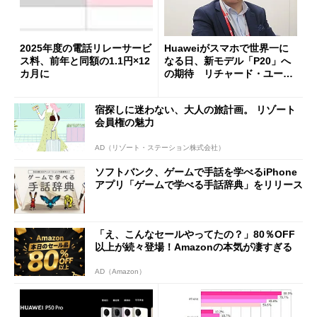
2025年度の電話リレーサービ
Huaweiがスマホで世界一に
ス料、前年と同額の1.1円×12
なる日、新モデル「P20」へ
カ月に
の期待 リチャード・ユーCE
Oが語る (1/3)
宿探しに迷わない、大人の旅計画。 リゾート
会員権の魅力
AD（リゾート・ステーション株式会社）
ソフトバンク、ゲームで手話を学べるiPhone
アプリ「ゲームで学べる手話辞典」をリリース
「え、こんなセールやってたの？」80％OFF
以上が続々登場！Amazonの本気が凄すぎる
AD（Amazon）