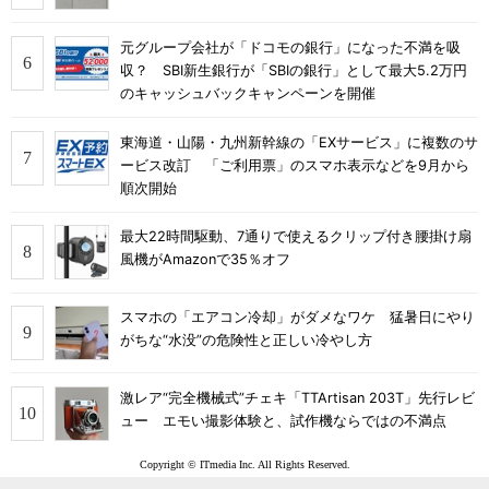
元グループ会社が「ドコモの銀行」になった不満を吸
収？ SBI新生銀行が「SBIの銀行」として最大5.2万円
のキャッシュバックキャンペーンを開催
東海道・山陽・九州新幹線の「EXサービス」に複数のサ
ービス改訂 「ご利用票」のスマホ表示などを9月から
順次開始
最大22時間駆動、7通りで使えるクリップ付き腰掛け扇
風機がAmazonで35％オフ
スマホの「エアコン冷却」がダメなワケ 猛暑日にやり
がちな“水没”の危険性と正しい冷やし方
激レア“完全機械式”チェキ「TTArtisan 203T」先行レビ
ュー エモい撮影体験と、試作機ならではの不満点
Copyright © ITmedia Inc. All Rights Reserved.