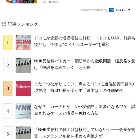
AD（IIJmio）
Recommended by
記事ランキング
ドコモが念願の増収増益に好転 「ドコモMAX」好調も
後押し、今後は“ロイヤルユーザー”を重視
NHK受信料パトカー・消防車から徴収問題、猛反発を受
け「検討を進めていく」と会長
まだ「つながりにくい」声ある“ドコモ通信品質問題”の
現在地 前田社長が明かす「道半ば」の詳細解説
なぜ？ カーナビが「NHK受信料」対象になるワケ 課
金されるケースと徴収を免れる方法
「NHK受信料の値上げは検討していない」――会長が明
言 スクランブル化を求める声絶えず