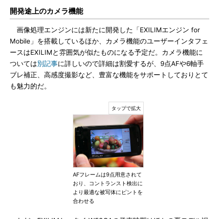
開発途上のカメラ機能
画像処理エンジンには新たに開発した「EXILIMエンジン for
Mobile」を搭載しているほか、カメラ機能のユーザーインタフェ
ースはEXILIMと雰囲気が似たものになる予定だ。カメラ機能に
ついては
別記事
に詳しいので詳細は割愛するが、9点AFや6軸手
ブレ補正、高感度撮影など、豊富な機能をサポートしておりとて
も魅力的だ。
AFフレームは9点用意されて
おり、コントランスト検出に
より最適な被写体にピントを
合わせる