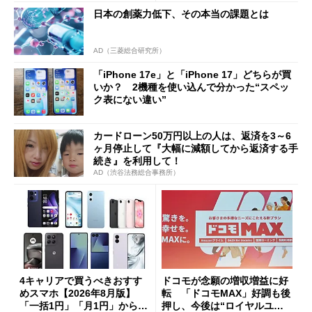
日本の創薬力低下、その本当の課題とは
AD（三菱総合研究所）
「iPhone 17e」と「iPhone 17」どちらが買
いか？ 2機種を使い込んで分かった“スペッ
ク表にない違い”
カードローン50万円以上の人は、返済を3～6
ヶ月停止して『大幅に減額してから返済する手
続き』を利用して！
AD（渋谷法務総合事務所）
4キャリアで買うべきおすす
ドコモが念願の増収増益に好
めスマホ【2026年8月版】
転 「ドコモMAX」好調も後
「一括1円」「月1円」からお
押し、今後は“ロイヤルユー