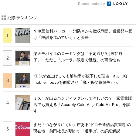
Recommended by
記事ランキング
NHK受信料パトカー・消防車から徴収問題、猛反発を受
け「検討を進めていく」と会長
楽天モバイルのローミングは「予定通り9月末に終
了」 ただし「ルーラル限定で継続」の可能性も
KDDIが値上げしても解約率が低下した理由 au、UQ
mobile、povoを循環させ「脱・販促費競争」へ
ミストが出るハンディファンって涼しいの？ 家電量販
店でも買える「Aecooly Cold Air／Cold Air Pro」を試
す
まだ「つながりにくい」声ある“ドコモ通信品質問題”の
現在地 前田社長が明かす「道半ば」の詳細解説