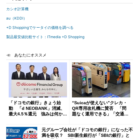
カシオ計算機
au（KDDI）
+D Shoppingでケータイの価格を調べる
製品最安値比較サイト：ITmedia +D Shopping
あなたにオススメ
「ドコモの銀行」きょう始
“Suicaが使えない”クレカ・
動 「d NEOBANK」消滅、
QR専用改札機に賛否 「問
最大4.5％還元 強みは何か解
題なく運用できる」「交通系I
説
Cの方がスムーズ」
元グループ会社が「ドコモの銀行」になった不
満を吸収？ SBI新生銀行が「SBIの銀行」と