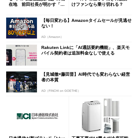
在地 前田社長が明かす「道
けファンなら乗り切れる？
半ば」の詳細解説
【毎日変わる】Amazonタイムセールが見逃せ
ない！
AD（Amazon）
Rakuten Linkに「AI通話要約機能」、楽天モ
バイル契約者は追加料金なしで使える
【見城徹×藤田晋】AI時代でも変わらない経営
者の本質
AD（FINCHI on GOETHE）