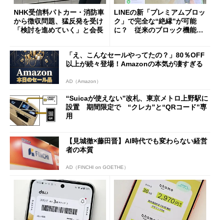
NHK受信料パトカー・消防車
LINEの新「プレミアムブロッ
から徴収問題、猛反発を受け
ク」で完全な“絶縁”が可能
「検討を進めていく」と会長
に？ 従来のブロック機能と
の決定的な違い
「え、こんなセールやってたの？」80％OFF
以上が続々登場！Amazonの本気が凄すぎる
AD（Amazon）
“Suicaが使えない”改札、東京メトロ上野駅に
設置 期間限定で “クレカ”と“QRコード”専
用
【見城徹×藤田晋】AI時代でも変わらない経営
者の本質
AD（FINCHI on GOETHE）