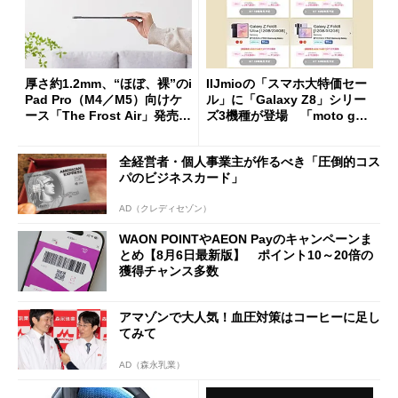
厚さ約1.2mm、“ほぼ、裸”のi
IIJmioの「スマホ大特価セー
Pad Pro（M4／M5）向けケ
ル」に「Galaxy Z8」シリー
ース「The Frost Air」発売
ズ3機種が登場 「moto g37
ケースフィニットから
j」や「OPPO Find X9 Ultr
a」も
全経営者・個人事業主が作るべき「圧倒的コス
パのビジネスカード」
AD（クレディセゾン）
WAON POINTやAEON Payのキャンペーンま
とめ【8月6日最新版】 ポイント10～20倍の
獲得チャンス多数
アマゾンで大人気！血圧対策はコーヒーに足し
てみて
AD（森永乳業）