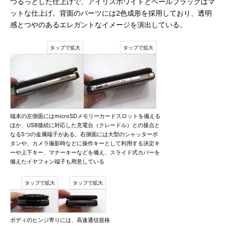
つるっとした仕上げで、アイリスホワイトとベールブラックはマ
ットな仕上げ。背面のパーツには2色成形を採用しており、透明
感とつやのあるエレガントなイメージを演出している。
端末の左側面にはmicroSDメモリーカードスロットを備える
ほか、USB接続に対応した充電台（クレードル）との接点と
なる5つの金属端子がある。右側面には大型のシャッターボ
タンや、カメラ撮影時などに操作キーとして利用する決定キ
ーや上下キー、マナーキーなどを備え、スライド式カバーを
備えたイヤフォン端子も用意している
ボディのヒンジ寄りには、高速通信規格