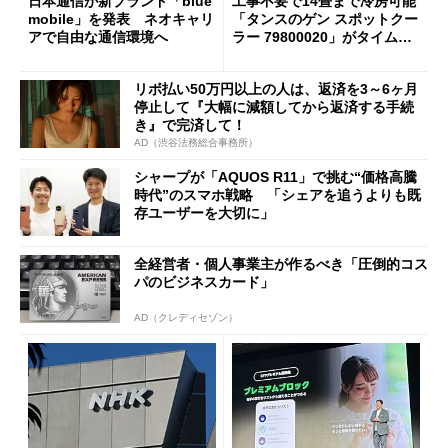
日本通信が新ブランド「blue
工事不要で14畳まで冷房可能
mobile」を発表 ネオキャリ
「タンスのゲン スポットクー
アで自由な通信環境へ
ラー 79800020」がタイムセ
ールで10％オフの5万3999円
に
リボ払い50万円以上の人は、返済を3～6ヶ月
停止して『大幅に減額してから返済する手続
き』で完済して！
AD（渋谷法務総合事務所）
シャープが「AQUOS R11」で挑む“価格高騰
時代”のスマホ戦略 「シェアを追うよりも既
存ユーザーを大切に」
全経営者・個人事業主が作るべき「圧倒的コス
パのビジネスカード」
AD（クレディセゾン）