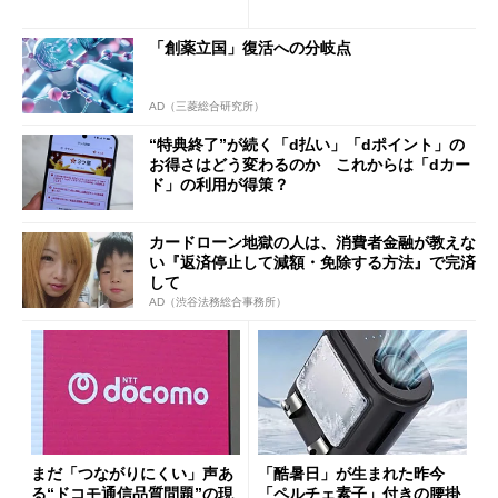
得なiPhone／Pixel／Galaxy
ザー”を重視
まで
「創薬立国」復活への分岐点
AD（三菱総合研究所）
“特典終了”が続く「d払い」「dポイント」の
お得さはどう変わるのか これからは「dカー
ド」の利用が得策？
カードローン地獄の人は、消費者金融が教えな
い『返済停止して減額・免除する方法』で完済
して
AD（渋谷法務総合事務所）
まだ「つながりにくい」声あ
「酷暑日」が生まれた昨今
る“ドコモ通信品質問題”の現
「ペルチェ素子」付きの腰掛