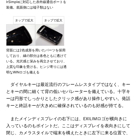
IrSimpleに対応した赤外線通信ポートを
装備。底面側には端子類はない
背面には2色成形を用いたパーツを採用
しており、縁の部分は各色ともに透けて
いる。光沢感と深みを両立させており、
上質な印象を受ける。ヒンジ寄りには透
明なWINロゴも備える
ダイヤルキーは最近流行のフレームレスタイプではなく、キー
とキーの間に細くて背の低いセパレーターを備えている。十字キ
ーは円形でしっかりとしたクリック感があり操作しやすい。発話
キーと終話キーが大きめに確保されているのも好感が持てる。
またメインディスプレイの右下には、EXILIMロゴが横向きに
入っているのもポイントだ。ここはディスプレイを表向きにして
閉じ、カメラスタイルで端末を構えたときに左下に来る位置で、