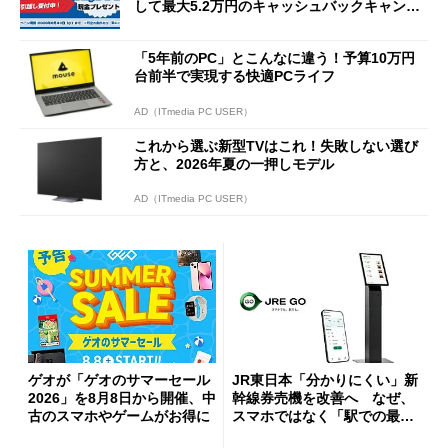
して最大5.2万円のキャッシュバックキャンペ
ーンを開催
「5年前のPC」とこんなに違う！予算10万円
台前半で実現する快適PCライフ
AD（ITmedia PC USER）
これから選ぶ新型TVはこれ！失敗しない選び
方と、2026年夏の一押しモデル
AD（ITmedia PC USER）
ゲオが「ゲオのサマーセール
JR東日本「分かりにくい」新
2026」を8月8日から開催、中
幹線券売機を改善へ なぜ、
古のスマホやゲームがお得に
スマホではなく「駅での最短
1分購入」を実現？