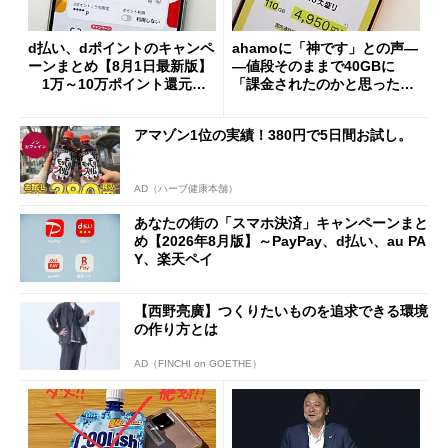
d払い、dポイントのキャンペ
ahamoに「神です」との声―
ーンまとめ【8月1日最新版】
―値段そのままで40GBに
1万～10万ポイント還元の
「課金されたのかと思った」
施策がめじろ押し
と戸惑いも
アマゾン1位の実績！380円で5日間お試し。
AD（ハーブ健康本舗）
あなたの街の「スマホ決済」キャンペーンまと
め【2026年8月版】～PayPay、d払い、au PA
Y、楽天ペイ
【西野亮廣】つくりたいものを追求できる環境
の作り方とは
AD（FINCHI on GOETHE）