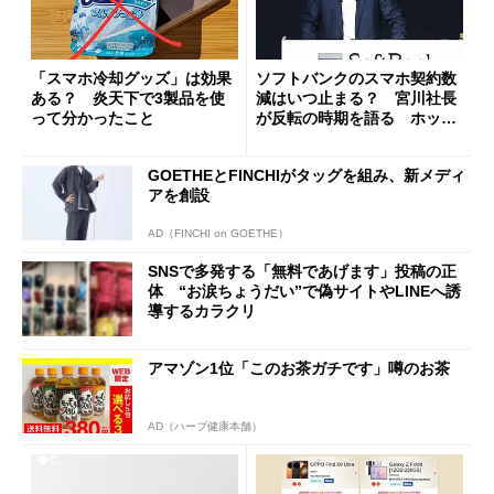
「スマホ冷却グッズ」は効果
ソフトバンクのスマホ契約数
ある？ 炎天下で3製品を使
減はいつ止まる？ 宮川社長
って分かったこと
が反転の時期を語る ホッピ
ング対策は「真剣にやりすぎ
た」
GOETHEとFINCHIがタッグを組み、新メディ
アを創設
AD（FINCHI on GOETHE）
SNSで多発する「無料であげます」投稿の正
体 “お涙ちょうだい”で偽サイトやLINEへ誘
導するカラクリ
アマゾン1位「このお茶ガチです」噂のお茶
AD（ハーブ健康本舗）