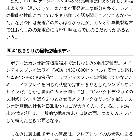
ただ、EXILIMケータイ W53CAの発売時期はほかの夏モデル端
末より少し遅いようで、まだまだ開発途上な部分も多く、カメラ
の機能や性能についてはあまり詳しく話を聞くことはできなかっ
た。なお今回は充電台の展示はなかったが、カシオ計算機製端末
ではおなじみの充電台にもEXILIMならではのこだわりがあると
いう。
厚さ18.9ミリの回転2軸ボディ
ボディはカシオ計算機製端末ではおなじみの回転2軸型。メイ
ンディスプレイはワイドVGA（480×800ピクセル）表示に対応し
た2.8インチのIPS液晶で、サブディスプレイは搭載していないた
め、ディスプレイを閉じた状態ではすっきりとしたシンプルなデ
ザインだ。しかし裏面のカメラ周りには、コンパクトデジカメの
沈胴式レンズをほうふつとさせるメタリックなリングを配し、カ
シオ計算機の社名とEXILIMのロゴが大きく入っている。この端
末の“表の顔”は、一般的な携帯端末とは逆の面、つまりカメラと
して構えたときの面となる。
ちなみに裏面側ボディの質感は、フレアレッドのみ光沢のある