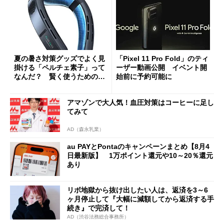
夏の暑さ対策グッズでよく見
「Pixel 11 Pro Fold」のティ
掛ける「ペルチェ素子」って
ーザー動画公開 イベント開
なんだ？ 賢く使うための注
始前に予約可能に
意点も
アマゾンで大人気！血圧対策はコーヒーに足し
てみて
AD（森永乳業）
au PAYとPontaのキャンペーンまとめ【8月4
日最新版】 1万ポイント還元や10～20％還元
あり
リボ地獄から抜け出したい人は、返済を3～6
ヶ月停止して『大幅に減額してから返済する手
続き』で完済して！
AD（渋谷法務総合事務所）