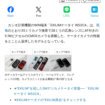
Share
Post
LINE
Hatena
カシオ計算機製のWIN端末「EXILIMケータイ W53CA」は、
既
報
のとおり35ミリカメラ換算で28ミリの広角レンズにAF付きの
5.1MピクセルのCMOSカメラを搭載した、ケータイカメラの性能
をとことん追求したモデルとなっている。
ボディカラーはアイリスホワイト、ベールブラック、フレア
レッドの3色。カメラユニットがある裏面が“表の顔”となる
→
“EXILIM”を冠した5Mデジカメケータイ登場──「EXILIM
ケータイ W53CA」
→
EXILIMケータイの“EXILIM具合”をチェックする