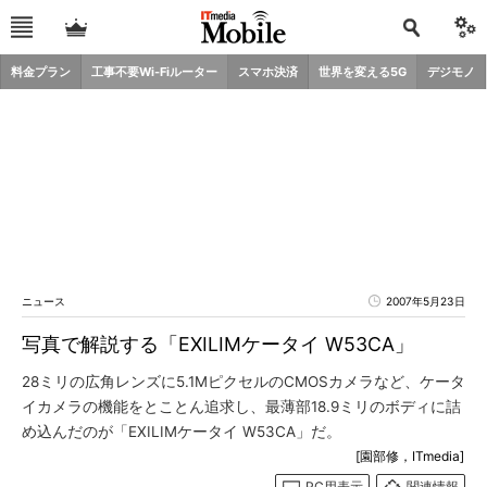
料金プラン
工事不要Wi-Fiルーター
スマホ決済
世界を変える5G
デジモノ
ニュース
2007年5月23日
写真で解説する「EXILIMケータイ W53CA」
28ミリの広角レンズに5.1MピクセルのCMOSカメラなど、ケータ
イカメラの機能をとことん追求し、最薄部18.9ミリのボディに詰
め込んだのが「EXILIMケータイ W53CA」だ。
[園部修，ITmedia]
PC用表示
関連情報