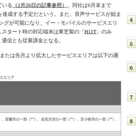
ている
（2月26日の記事参照）
。同社は6月末まで
％を達成する予定だという。また、音声サービスが始ま
ミングが可能になり、イー・モバイルのサービスエリ
しスタート時の対応端末は東芝製の「
H11T
」のみ
、通信とも従量課金となる。
、または先月より拡大したサービスエリアは以下の通
ビスエリア
）、室蘭市の一部（**）、岩見沢市の一部（**）、苫小牧市の一部（**）、