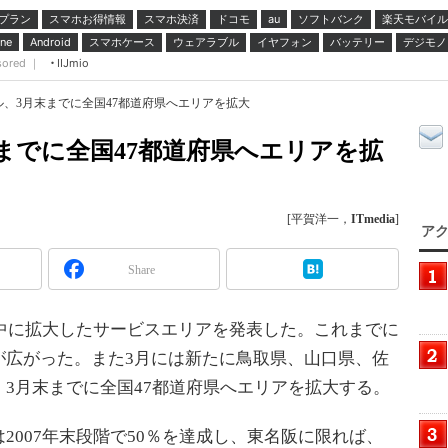
プラン
スマホお得情報
スマホ決済
ドコモ
ソフトバンク
楽天モバイル
au
スマホケース
ウェアラブル
イヤフォン
バッテリー
デジモノ
ne
Android
sored ｜
IIJmio
、3月末までに全国47都道府県へエリアを拡大
までに全国47都道府県へエリアを拡
[平賀洋一，
ITmedia
]
アク
Share
中に拡大したサービスエリアを発表した。これまでに
が広がった。また3月には新たに鳥取県、山口県、佐
3月末までに全国47都道府県へエリアを拡大する。
007年末段階で50％を達成し、東名阪に限れば、