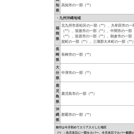
知
高知市の一部（**）
県
・九州沖縄地域
北九州市若松区の一部（**）、大牟田市の一部
福
（**）、筑後市の一部（**）、中間市の一部
岡
（**）、前原市の一部（**）、朝倉市の一部
県
賀町の一部（**）、三潴郡大木町の一部（**
長
崎
長崎市の一部（**）
県
大
分
中津市の一部（**）
県
鹿
児
鹿児島市の一部（**）
島
県
沖
縄
那覇市の一部（**）
県
無印は今月初めてエリア入りした地区
（*）：先月末日に一部をカバー、今月末日でカバー範囲