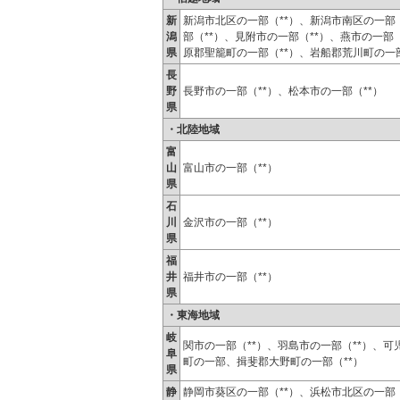
新
新潟市北区の一部（**）、新潟市南区の一部（
潟
部（**）、見附市の一部（**）、燕市の一部
県
原郡聖籠町の一部（**）、岩船郡荒川町の一
長
野
長野市の一部（**）、松本市の一部（**）
県
・北陸地域
富
山
富山市の一部（**）
県
石
川
金沢市の一部（**）
県
福
井
福井市の一部（**）
県
・東海地域
岐
関市の一部（**）、羽島市の一部（**）、可
阜
町の一部、揖斐郡大野町の一部（**）
県
静
静岡市葵区の一部（**）、浜松市北区の一部（