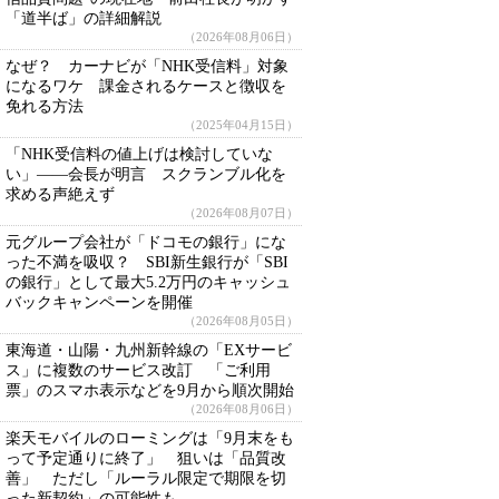
「道半ば」の詳細解説
（2026年08月06日）
なぜ？ カーナビが「NHK受信料」対象
になるワケ 課金されるケースと徴収を
免れる方法
（2025年04月15日）
「NHK受信料の値上げは検討していな
い」――会長が明言 スクランブル化を
求める声絶えず
（2026年08月07日）
元グループ会社が「ドコモの銀行」にな
った不満を吸収？ SBI新生銀行が「SBI
の銀行」として最大5.2万円のキャッシュ
バックキャンペーンを開催
（2026年08月05日）
東海道・山陽・九州新幹線の「EXサービ
ス」に複数のサービス改訂 「ご利用
票」のスマホ表示などを9月から順次開始
（2026年08月06日）
楽天モバイルのローミングは「9月末をも
って予定通りに終了」 狙いは「品質改
善」 ただし「ルーラル限定で期限を切
った新契約」の可能性も