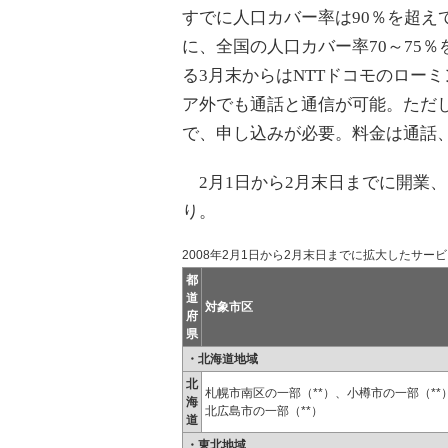
すでに人口カバー率は90％を超え
に、全国の人口カバー率70～75
る3月末からはNTTドコモのロー
ア外でも通話と通信が可能。ただ
で、申し込みが必要。料金は通話
2月1日から2月末日までに開業
り。
2008年2月1日から2月末日までに拡大したサー
都
道
対象市区
府
県
・北海道地域
北
札幌市南区の一部（**）、小樽市の一部（**
海
北広島市の一部（**）
道
・東北地域