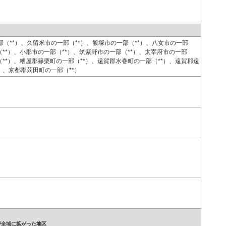
（**）、久留米市の一部（**）、飯塚市の一部（**）、八女市の一部
（**）、小郡市の一部（**）、筑紫野市の一部（**）、太宰府市の一部
（**）、糟屋郡篠栗町の一部（**）、遠賀郡水巻町の一部（**）、遠賀郡遠
）、京都郡苅田町の一部（**）
が全域に拡がった地区