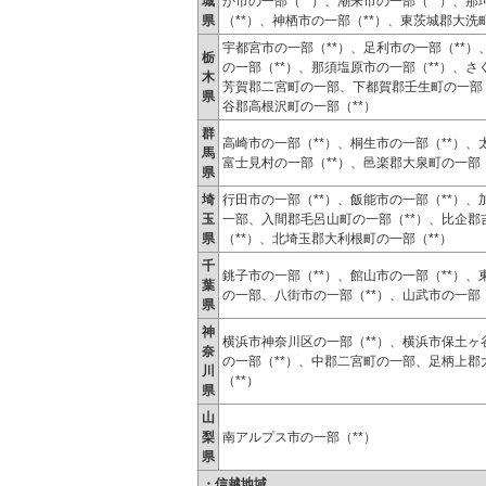
城
か市の一部（**）、潮来市の一部（**）、那
県
（**）、神栖市の一部（**）、東茨城郡大洗
宇都宮市の一部（**）、足利市の一部（**）
栃
の一部（**）、那須塩原市の一部（**）、さ
木
芳賀郡二宮町の一部、下都賀郡壬生町の一部（
県
谷郡高根沢町の一部（**）
群
高崎市の一部（**）、桐生市の一部（**）、
馬
富士見村の一部（**）、邑楽郡大泉町の一部（
県
埼
行田市の一部（**）、飯能市の一部（**）、
玉
一部、入間郡毛呂山町の一部（**）、比企郡
県
（**）、北埼玉郡大利根町の一部（**）
千
銚子市の一部（**）、館山市の一部（**）、
葉
の一部、八街市の一部（**）、山武市の一部（
県
神
横浜市神奈川区の一部（**）、横浜市保土ヶ谷
奈
の一部（**）、中郡二宮町の一部、足柄上郡
川
（**）
県
山
梨
南アルプス市の一部（**）
県
・信越地域