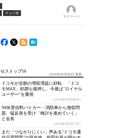
チョイ得
マイページ
セストップ10
2026年08月08日 更新
ドコモが念願の増収増益に好転 「ドコ
モMAX」好調も後押し、今後は“ロイヤル
ユーザー”を重視
（2026年08月06日）
NHK受信料パトカー・消防車から徴収問
題、猛反発を受け「検討を進めていく」
と会長
（2026年08月07日）
まだ「つながりにくい」声ある“ドコモ通
信品質問題”の現在地 前田社長が明かす