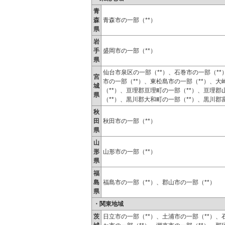
青
森
青森市の一部（**）
県
岩
手
盛岡市の一部（**）
県
仙台市泉区の一部（**）、石巻市の一部（**
宮
市の一部（**）、東松島市の一部（**）、大
城
（**）、亘理郡亘理町の一部（**）、亘理
県
（**）、黒川郡大和町の一部（**）、黒川郡
秋
田
秋田市の一部（**）
県
山
形
山形市の一部（**）
県
福
島
福島市の一部（**）、郡山市の一部（**）
県
・関東地域
茨
日立市の一部（**）、土浦市の一部（**）、