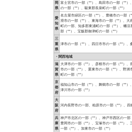
岡
富士宮市の一部（**）、島田市の一部（**）
県
の一部（**）、駿東郡長泉町の一部（**）
名古屋市緑区の一部（**）、豊橋市の一部（*
愛
滑市の一部（**）、東海市の一部（**）、大
知
町の一部、知多郡東浦町の一部（**）、幡豆
県
部（**）、宝飯郡御津町の一部（**）
三
重
津市の一部（**）、四日市市の一部（**）、
県
・関西地域
滋
大津市の一部（**）、彦根市の一部（**）、
賀
市の一部（**）、栗東市の一部（**）、野洲
県
町の一部（**）
京
福知山市の一部（**）、舞鶴市の一部（**）
都
津川市の一部（**）
府
大
阪
河内長野市の一部、柏原市の一部（**）、四條
府
兵
神戸市北区の一部（**）、神戸市西区の一部（
庫
豊岡市の一部（**）、宝塚市の一部（**）、
県
一部（**）、加東市の一部（**）