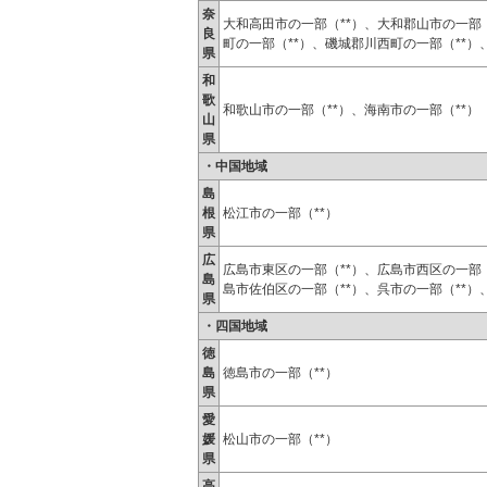
奈
大和高田市の一部（**）、大和郡山市の一部
良
町の一部（**）、磯城郡川西町の一部（**
県
和
歌
和歌山市の一部（**）、海南市の一部（**）
山
県
・中国地域
島
根
松江市の一部（**）
県
広
広島市東区の一部（**）、広島市西区の一部（
島
島市佐伯区の一部（**）、呉市の一部（**）
県
・四国地域
徳
島
徳島市の一部（**）
県
愛
媛
松山市の一部（**）
県
高