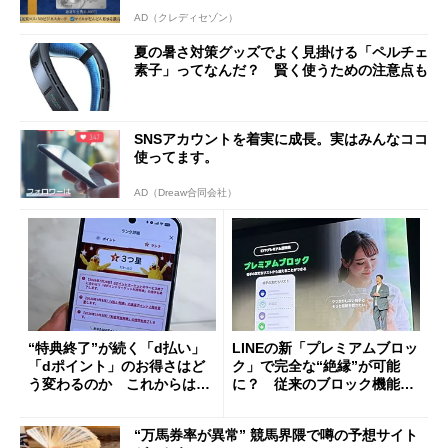
AD（クレディセゾン）
夏の暑さ対策グッズでよく見掛ける「ペルチェ
素子」ってなんだ？ 賢く使うための注意点も
SNSアカウントを着実に成長。実はみんなココ
使ってます。
AD（Dreaw合同会社）
“特典終了”が続く「d払い」
LINEの新「プレミアムブロッ
「dポイント」のお得さはど
ク」で完全な“絶縁”が可能
う変わるのか これからは
に？ 従来のブロック機能と
「dカード」の利用が得策？
の決定的な違い
“万馬券率が異常” 競馬界隈で噂の予想サイト