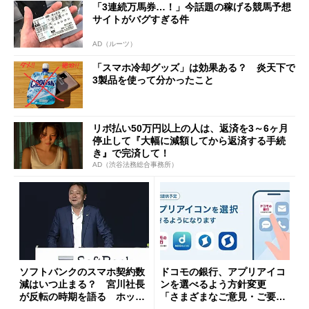
「3連続万馬券…！」今話題の稼げる競馬予想
サイトがバグすぎる件
AD（ルーツ）
「スマホ冷却グッズ」は効果ある？ 炎天下で
3製品を使って分かったこと
リボ払い50万円以上の人は、返済を3～6ヶ月
停止して『大幅に減額してから返済する手続
き』で完済して！
AD（渋谷法務総合事務所）
ソフトバンクのスマホ契約数
ドコモの銀行、アプリアイコ
減はいつ止まる？ 宮川社長
ンを選べるよう方針変更
が反転の時期を語る ホッピ
「さまざまなご意見・ご要望