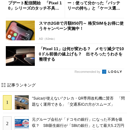
プデート配信開始 「Pixel 1
ー：使って分かった「バッテ
0」シリーズのタッチ不具合
リーの持ち」と「ケース選
修正やGPU性能改善なども
び」の悩ましさ
スマホ2GBで月額850円～ 格安SIMをお得に使
うキャンペーン実施中！
AD（IIJmio）
「Pixel 11」は何が変わる？ メモリ減少で10
0ドル前後の値上げも？ 出そろったうわさを
整理する
Recommended by
記事ランキング
“Suicaが使えない”クレカ・QR専用改札機に賛否 「問
題なく運用できる」「交通系ICの方がスムーズ」
元グループ会社が「ドコモの銀行」になった不満を吸
収？ SBI新生銀行が「SBIの銀行」として最大5.2万円