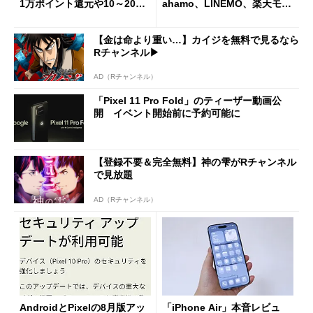
1万ポイント還元や10～20％
ahamo、LINEMO、楽天モバ
還元あり
イルよりもお得？
【金は命より重い…】カイジを無料で見るなら
Rチャンネル▶︎
AD（Rチャンネル）
「Pixel 11 Pro Fold」のティーザー動画公
開 イベント開始前に予約可能に
【登録不要＆完全無料】神の雫がRチャンネル
で見放題
AD（Rチャンネル）
AndroidとPixelの8月版アッ
「iPhone Air」本音レビュ