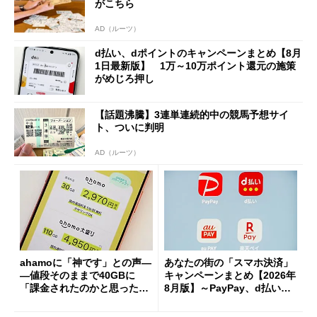
がこちら
AD（ルーツ）
d払い、dポイントのキャンペーンまとめ【8月
1日最新版】 1万～10万ポイント還元の施策
がめじろ押し
【話題沸騰】3連単連続的中の競馬予想サイ
ト、ついに判明
AD（ルーツ）
ahamoに「神です」との声―
あなたの街の「スマホ決済」
―値段そのままで40GBに
キャンペーンまとめ【2026年
「課金されたのかと思った」
8月版】～PayPay、d払い、a
と戸惑いも
u PAY、楽天ペイ