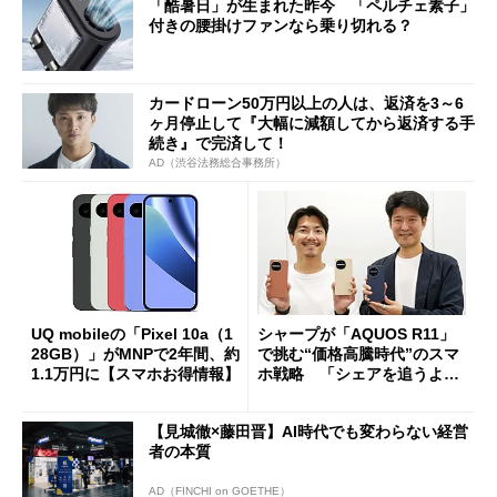
「酷暑日」が生まれた昨今 「ペルチェ素子」
付きの腰掛けファンなら乗り切れる？
カードローン50万円以上の人は、返済を3～6
ヶ月停止して『大幅に減額してから返済する手
続き』で完済して！
AD（渋谷法務総合事務所）
UQ mobileの「Pixel 10a（1
シャープが「AQUOS R11」
28GB）」がMNPで2年間、約
で挑む“価格高騰時代”のスマ
1.1万円に【スマホお得情報】
ホ戦略 「シェアを追うより
も既存ユーザーを大切に」
【見城徹×藤田晋】AI時代でも変わらない経営
者の本質
AD（FINCHI on GOETHE）