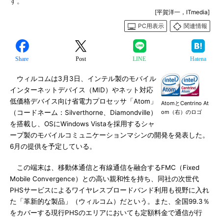
す。
[平賀洋一，ITmedia]
PC用表示
関連情報
Share
Post
LINE
Hatena
ウィルコムは3月3日、インテル製のモバイル
インターネットデバイス（MID）やネット対応
低価格デバイス向け省電力プロセッサ「Atom」
AtomとCentrino At
（コードネーム：Silverthorne、Diamondville）
om（右）のロゴ
を搭載し、OSにWindows Vistaを採用するシャ
ープ製のモバイルコミュニケーションマシンの開発を発表した。
6月の提供を予定している。
この端末は、移動体通信と有線通信を融合するFMC（Fixed
Mobile Convergence）との高い親和性を持ち、同社の次世代
PHSサービスによるワイヤレスブロードバンド利用も視野に入れ
た「革新的な製品」（ウィルコム）だという。また、全国99.3％
をカバーする現行PHSのエリアにおいても定額料金で通信が行