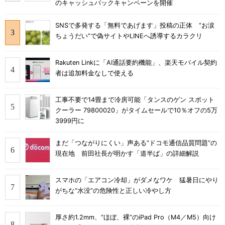
のキャッシュバックキャンペーンを開催
SNSで多発する「無料であげます」投稿の正体 “お涙
ちょうだい”で偽サイトやLINEへ誘導するカラクリ
Rakuten Linkに「AI通話要約機能」、楽天モバイル契約
者は追加料金なしで使える
工事不要で14畳まで冷房可能「タンスのゲン スポット
クーラー 79800020」がタイムセールで10％オフの5万
3999円に
まだ「つながりにくい」声ある“ドコモ通信品質問題”の
現在地 前田社長が明かす「道半ば」の詳細解説
スマホの「エアコン冷却」がダメなワケ 猛暑日にやり
がちな“水没”の危険性と正しい冷やし方
厚さ約1.2mm、“ほぼ、裸”のiPad Pro（M4／M5）向け