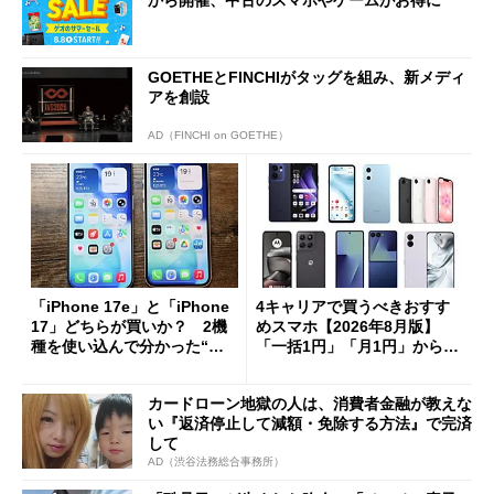
から開催、中古のスマホやゲームがお得に
GOETHEとFINCHIがタッグを組み、新メディ
アを創設
AD（FINCHI on GOETHE）
「iPhone 17e」と「iPhone
4キャリアで買うべきおすす
17」どちらが買いか？ 2機
めスマホ【2026年8月版】
種を使い込んで分かった“ス
「一括1円」「月1円」からお
ペック表にない違い”
得なiPhone／Pixel／Galaxy
まで
カードローン地獄の人は、消費者金融が教えな
い『返済停止して減額・免除する方法』で完済
して
AD（渋谷法務総合事務所）