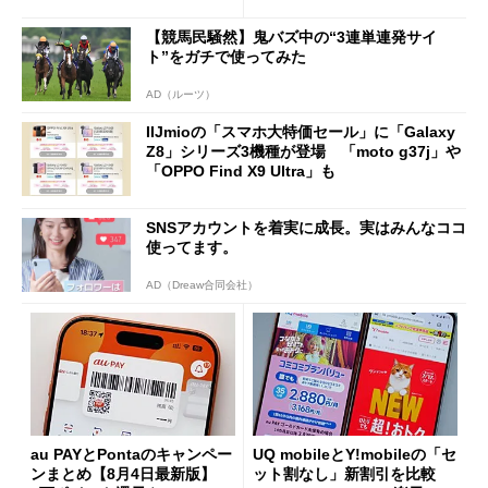
ング対策は「真剣にやりすぎ
を踏まえ」
た」
【競馬民騒然】鬼バズ中の“3連単連発サイ
ト”をガチで使ってみた
AD（ルーツ）
IIJmioの「スマホ大特価セール」に「Galaxy
Z8」シリーズ3機種が登場 「moto g37j」や
「OPPO Find X9 Ultra」も
SNSアカウントを着実に成長。実はみんなココ
使ってます。
AD（Dreaw合同会社）
au PAYとPontaのキャンペー
UQ mobileとY!mobileの「セ
ンまとめ【8月4日最新版】
ット割なし」新割引を比較