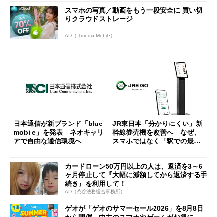
スマホの写真／動画をもう一段安全に 買い切
りクラウドストレージ
AD（ITmedia Mobile）
日本通信が新ブランド「blue
JR東日本「分かりにくい」新
mobile」を発表 ネオキャリ
幹線券売機を改善へ なぜ、
アで自由な通信環境へ
スマホではなく「駅での最短
1分購入」を実現？
カードローン50万円以上の人は、返済を3～6
ヶ月停止して『大幅に減額してから返済する手
続き』を利用して！
AD（渋谷法務総合事務所）
ゲオが「ゲオのサマーセール2026」を8月8日