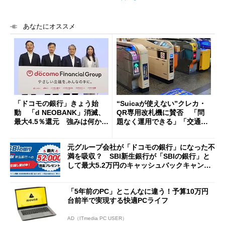
あなたにオススメ
「ドコモの銀行」きょう始
“Suicaが使えない”クレカ・
動 「d NEOBANK」消滅、
QR専用改札機に賛否 「問
最大4.5％還元 強みは何か解
題なく運用できる」「交通系I
説
Cの方がスムーズ」
元グループ会社が「ドコモの銀行」になった不
満を吸収？ SBI新生銀行が「SBIの銀行」と
して最大5.2万円のキャッシュバックキャンペ
ーンを開催
「5年前のPC」とこんなに違う！予算10万円
台前半で実現する快適PCライフ
AD（ITmedia PC USER）