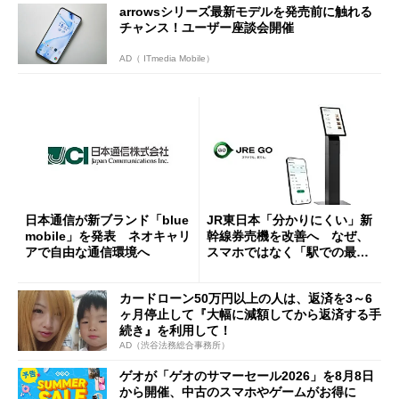
arrowsシリーズ最新モデルを発売前に触れる
チャンス！ユーザー座談会開催
AD（ ITmedia Mobile）
日本通信が新ブランド「blue
JR東日本「分かりにくい」新
mobile」を発表 ネオキャリ
幹線券売機を改善へ なぜ、
アで自由な通信環境へ
スマホではなく「駅での最短
1分購入」を実現？
カードローン50万円以上の人は、返済を3～6
ヶ月停止して『大幅に減額してから返済する手
続き』を利用して！
AD（渋谷法務総合事務所）
ゲオが「ゲオのサマーセール2026」を8月8日
から開催、中古のスマホやゲームがお得に