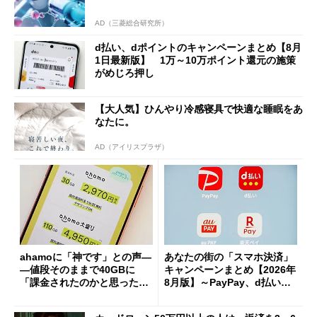
AD（三菱総合研究所）
d払い、dポイントのキャンペーンまとめ【8月
1日最新版】 1万～10万ポイント還元の施策
がめじろ押し
【大人気】ひんやり冷感寝具で快適な睡眠をあ
なたに。
AD（アイリスプラザ）
ahamoに「神です」との声―
あなたの街の「スマホ決済」
―値段そのままで40GBに
キャンペーンまとめ【2026年
「課金されたのかと思った」
8月版】～PayPay、d払い、a
と戸惑いも
u PAY、楽天ペイ