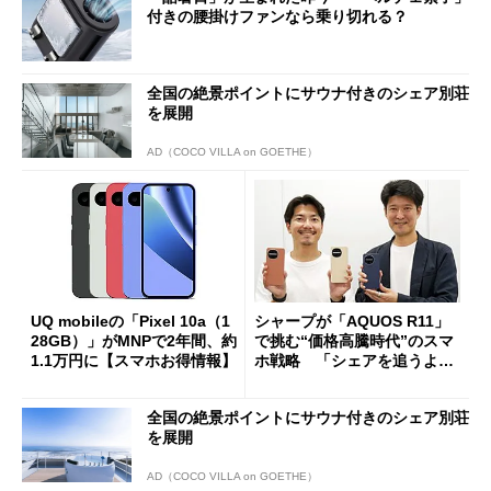
付きの腰掛けファンなら乗り切れる？
全国の絶景ポイントにサウナ付きのシェア別荘
を展開
AD（COCO VILLA on GOETHE）
UQ mobileの「Pixel 10a（1
シャープが「AQUOS R11」
28GB）」がMNPで2年間、約
で挑む“価格高騰時代”のスマ
1.1万円に【スマホお得情報】
ホ戦略 「シェアを追うより
も既存ユーザーを大切に」
全国の絶景ポイントにサウナ付きのシェア別荘
を展開
AD（COCO VILLA on GOETHE）