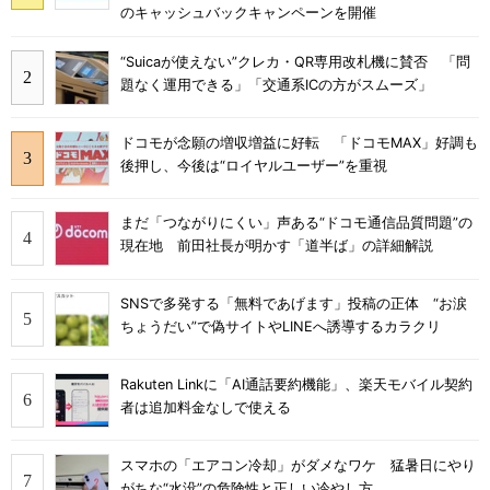
のキャッシュバックキャンペーンを開催
“Suicaが使えない”クレカ・QR専用改札機に賛否 「問
題なく運用できる」「交通系ICの方がスムーズ」
ドコモが念願の増収増益に好転 「ドコモMAX」好調も
後押し、今後は“ロイヤルユーザー”を重視
まだ「つながりにくい」声ある“ドコモ通信品質問題”の
現在地 前田社長が明かす「道半ば」の詳細解説
SNSで多発する「無料であげます」投稿の正体 “お涙
ちょうだい”で偽サイトやLINEへ誘導するカラクリ
Rakuten Linkに「AI通話要約機能」、楽天モバイル契約
者は追加料金なしで使える
スマホの「エアコン冷却」がダメなワケ 猛暑日にやり
がちな“水没”の危険性と正しい冷やし方