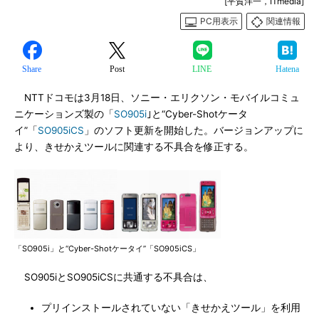
[平賀洋一，ITmedia]
PC用表示
関連情報
Share
Post
LINE
Hatena
NTTドコモは3月18日、ソニー・エリクソン・モバイルコミュ
ニケーションズ製の「
SO905i
｣と“Cyber-Shotケータ
イ”「
SO905iCS
」のソフト更新を開始した。バージョンアップに
より、きせかえツールに関連する不具合を修正する。
「SO905i」と“Cyber-Shotケータイ”「SO905iCS」
SO905iとSO905iCSに共通する不具合は、
プリインストールされていない「きせかえツール」を利用