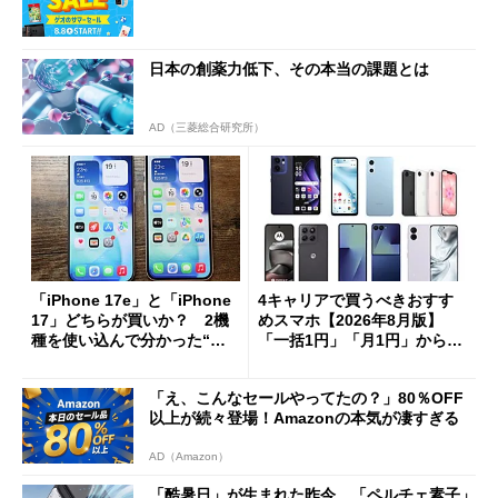
日本の創薬力低下、その本当の課題とは
AD（三菱総合研究所）
「iPhone 17e」と「iPhone
4キャリアで買うべきおすす
17」どちらが買いか？ 2機
めスマホ【2026年8月版】
種を使い込んで分かった“ス
「一括1円」「月1円」からお
ペック表にない違い”
得なiPhone／Pixel／Galaxy
まで
「え、こんなセールやってたの？」80％OFF
以上が続々登場！Amazonの本気が凄すぎる
AD（Amazon）
「酷暑日」が生まれた昨今 「ペルチェ素子」