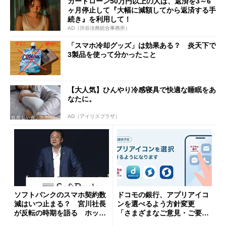
カードローン50万円以上の人は、返済を3～6
ヶ月停止して『大幅に減額してから返済する手
続き』を利用して！
AD（渋谷法務総合事務所）
「スマホ冷却グッズ」は効果ある？ 炎天下で
3製品を使って分かったこと
【大人気】ひんやり冷感寝具で快適な睡眠をあ
なたに。
AD（アイリスプラザ）
ソフトバンクのスマホ契約数
ドコモの銀行、アプリアイコ
減はいつ止まる？ 宮川社長
ンを選べるよう方針変更
が反転の時期を語る ホッピ
「さまざまなご意見・ご要望
ング対策は「真剣にやりすぎ
を踏まえ」