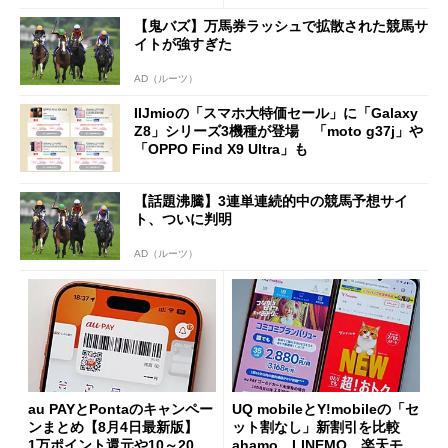
た」
【鬼バズ】万馬券ラッシュで拡散された競馬サ
イトが強すぎた
AD（ルーツ）
IIJmioの「スマホ大特価セール」に「Galaxy
Z8」シリーズ3機種が登場 「moto g37j」や
「OPPO Find X9 Ultra」も
【話題沸騰】3連単連続的中の競馬予想サイ
ト、ついに判明
AD（ルーツ）
au PAYとPontaのキャンペー
UQ mobileとY!mobileの「セ
ンまとめ【8月4日最新版】
ット割なし」新割引を比較
1万ポイント還元や10～20％
ahamo、LINEMO、楽天モバ