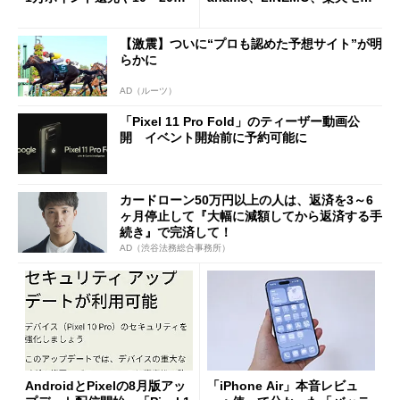
還元あり
イルよりもお得？
【激震】ついに“プロも認めた予想サイト”が明
らかに
AD（ルーツ）
「Pixel 11 Pro Fold」のティーザー動画公
開 イベント開始前に予約可能に
カードローン50万円以上の人は、返済を3～6
ヶ月停止して『大幅に減額してから返済する手
続き』で完済して！
AD（渋谷法務総合事務所）
AndroidとPixelの8月版アッ
「iPhone Air」本音レビュ