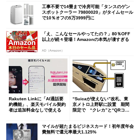
工事不要で14畳まで冷房可能「タンスのゲン
スポットクーラー 79800020」がタイムセール
で10％オフの5万3999円に
「え、こんなセールやってたの？」80％OFF
以上が続々登場！Amazonの本気が凄すぎる
AD（Amazon）
Rakuten Linkに「AI通話要
“Suicaが使えない”改札、東
約機能」、楽天モバイル契約
京メトロ上野駅に設置 期間
者は追加料金なしで使える
限定で “クレカ”と“QRコー
ド”専用
マイルが超たまるビジネスカード！初年度年会
費無料で還元率最大1.125%