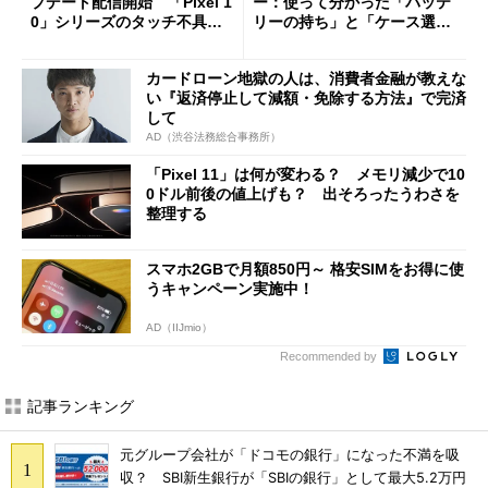
プデート配信開始 「Pixel 1
ー：使って分かった「バッテ
0」シリーズのタッチ不具合
リーの持ち」と「ケース選
修正やGPU性能改善なども
び」の悩ましさ
カードローン地獄の人は、消費者金融が教えな
い『返済停止して減額・免除する方法』で完済
して
AD（渋谷法務総合事務所）
「Pixel 11」は何が変わる？ メモリ減少で10
0ドル前後の値上げも？ 出そろったうわさを
整理する
スマホ2GBで月額850円～ 格安SIMをお得に使
うキャンペーン実施中！
AD（IIJmio）
Recommended by
記事ランキング
元グループ会社が「ドコモの銀行」になった不満を吸
収？ SBI新生銀行が「SBIの銀行」として最大5.2万円