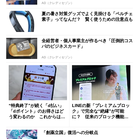
AD（クレディセゾン）
夏の暑さ対策グッズでよく見掛ける「ペルチェ
素子」ってなんだ？ 賢く使うための注意点も
全経営者・個人事業主が作るべき「圧倒的コス
パのビジネスカード」
AD（クレディセゾン）
“特典終了”が続く「d払い」
LINEの新「プレミアムブロッ
「dポイント」のお得さはど
ク」で完全な“絶縁”が可能
う変わるのか これからは
に？ 従来のブロック機能と
「dカード」の利用が得策？
の決定的な違い
「創薬立国」復活への分岐点