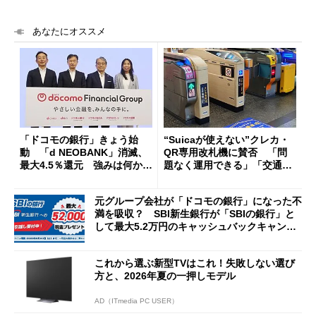
あなたにオススメ
「ドコモの銀行」きょう始
“Suicaが使えない”クレカ・
動 「d NEOBANK」消滅、
QR専用改札機に賛否 「問
最大4.5％還元 強みは何か解
題なく運用できる」「交通系I
説
Cの方がスムーズ」
元グループ会社が「ドコモの銀行」になった不
満を吸収？ SBI新生銀行が「SBIの銀行」と
して最大5.2万円のキャッシュバックキャンペ
ーンを開催
これから選ぶ新型TVはこれ！失敗しない選び
方と、2026年夏の一押しモデル
AD（ITmedia PC USER）