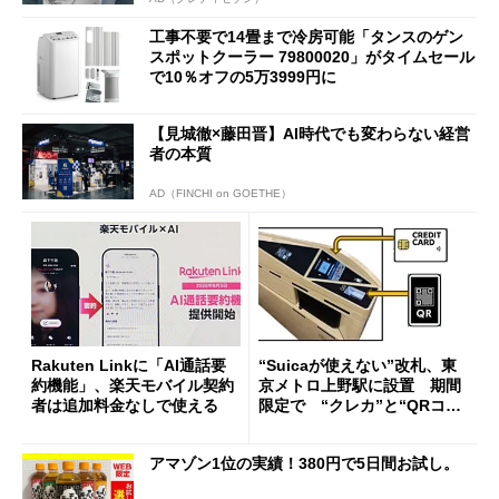
工事不要で14畳まで冷房可能「タンスのゲン
スポットクーラー 79800020」がタイムセール
で10％オフの5万3999円に
【見城徹×藤田晋】AI時代でも変わらない経営
者の本質
AD（FINCHI on GOETHE）
Rakuten Linkに「AI通話要
“Suicaが使えない”改札、東
約機能」、楽天モバイル契約
京メトロ上野駅に設置 期間
者は追加料金なしで使える
限定で “クレカ”と“QRコー
ド”専用
アマゾン1位の実績！380円で5日間お試し。