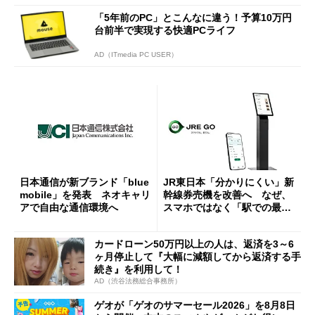
「5年前のPC」とこんなに違う！予算10万円
台前半で実現する快適PCライフ
AD（ITmedia PC USER）
日本通信が新ブランド「blue
JR東日本「分かりにくい」新
mobile」を発表 ネオキャリ
幹線券売機を改善へ なぜ、
アで自由な通信環境へ
スマホではなく「駅での最短
1分購入」を実現？
カードローン50万円以上の人は、返済を3～6
ヶ月停止して『大幅に減額してから返済する手
続き』を利用して！
AD（渋谷法務総合事務所）
ゲオが「ゲオのサマーセール2026」を8月8日