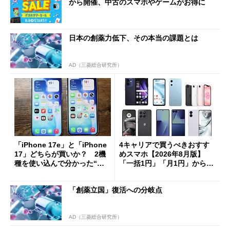
から開催、中古のスマホやゲームがお得に
日本の創薬力低下、その本当の課題とは
AD（三菱総合研究所）
「iPhone 17e」と「iPhone
4キャリアで買うべきおすす
17」どちらが買いか？ 2機
めスマホ【2026年8月版】
種を使い込んで分かった“ス
「一括1円」「月1円」からお
ペック表にない違い”
得なiPhone／Pixel／Galaxy
まで
「創薬立国」復活への分岐点
AD（三菱総合研究所）