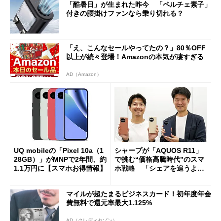
「酷暑日」が生まれた昨今 「ペルチェ素子」
付きの腰掛けファンなら乗り切れる？
「え、こんなセールやってたの？」80％OFF
以上が続々登場！Amazonの本気が凄すぎる
AD（Amazon）
UQ mobileの「Pixel 10a（1
シャープが「AQUOS R11」
28GB）」がMNPで2年間、約
で挑む“価格高騰時代”のスマ
1.1万円に【スマホお得情報】
ホ戦略 「シェアを追うより
も既存ユーザーを大切に」
マイルが超たまるビジネスカード！初年度年会
費無料で還元率最大1.125%
AD（クレディセゾン）