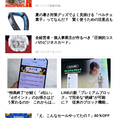
AD（ハーブ健康本舗）
夏の暑さ対策グッズでよく見掛ける「ペルチェ
素子」ってなんだ？ 賢く使うための注意点も
全経営者・個人事業主が作るべき「圧倒的コス
パのビジネスカード」
AD（クレディセゾン）
“特典終了”が続く「d払い」
LINEの新「プレミアムブロッ
「dポイント」のお得さはど
ク」で完全な“絶縁”が可能
う変わるのか これからは
に？ 従来のブロック機能と
「dカード」の利用が得策？
の決定的な違い
「え、こんなセールやってたの？」80％OFF