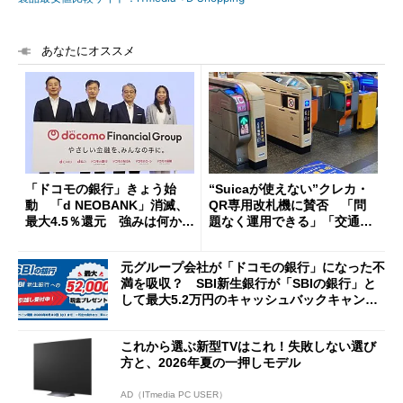
あなたにオススメ
「ドコモの銀行」きょう始
“Suicaが使えない”クレカ・
動 「d NEOBANK」消滅、
QR専用改札機に賛否 「問
最大4.5％還元 強みは何か解
題なく運用できる」「交通系I
説
Cの方がスムーズ」
元グループ会社が「ドコモの銀行」になった不
満を吸収？ SBI新生銀行が「SBIの銀行」と
して最大5.2万円のキャッシュバックキャンペ
ーンを開催
これから選ぶ新型TVはこれ！失敗しない選び
方と、2026年夏の一押しモデル
AD（ITmedia PC USER）