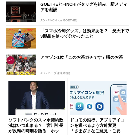
GOETHEとFINCHIがタッグを組み、新メディ
アを創設
AD（FINCHI on GOETHE）
「スマホ冷却グッズ」は効果ある？ 炎天下で
3製品を使って分かったこと
アマゾン1位「このお茶ガチです」噂のお茶
AD（ハーブ健康本舗）
ソフトバンクのスマホ契約数
ドコモの銀行、アプリアイコ
減はいつ止まる？ 宮川社長
ンを選べるよう方針変更
が反転の時期を語る ホッピ
「さまざまなご意見・ご要望