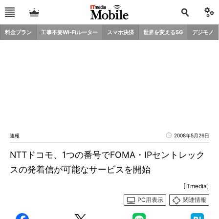
料金プラン
工事不要Wi-Fiルーター
スマホ決済
世界を変える5G
デジモノ
速報
2008年5月26日
NTTドコモ、1つの番号でFOMA・IPセントレック
スの発着信が可能なサービスを開始
[ITmedia]
PC用表示
関連情報