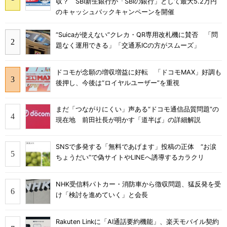
収？ SBI新生銀行が「SBIの銀行」として最大5.2万円
のキャッシュバックキャンペーンを開催
“Suicaが使えない”クレカ・QR専用改札機に賛否 「問
題なく運用できる」「交通系ICの方がスムーズ」
ドコモが念願の増収増益に好転 「ドコモMAX」好調も
後押し、今後は“ロイヤルユーザー”を重視
まだ「つながりにくい」声ある“ドコモ通信品質問題”の
現在地 前田社長が明かす「道半ば」の詳細解説
SNSで多発する「無料であげます」投稿の正体 “お涙
ちょうだい”で偽サイトやLINEへ誘導するカラクリ
NHK受信料パトカー・消防車から徴収問題、猛反発を受
け「検討を進めていく」と会長
Rakuten Linkに「AI通話要約機能」、楽天モバイル契約