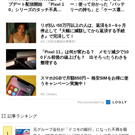
プデート配信開始 「Pixel 1
ー：使って分かった「バッテ
0」シリーズのタッチ不具合
リーの持ち」と「ケース選
修正やGPU性能改善なども
び」の悩ましさ
リボ払い50万円以上の人は、返済を3～6ヶ月
停止して『大幅に減額してから返済する手続
き』で完済して！
AD（渋谷法務総合事務所）
「Pixel 11」は何が変わる？ メモリ減少で10
0ドル前後の値上げも？ 出そろったうわさを
整理する
スマホ2GBで月額850円～ 格安SIMをお得に使
うキャンペーン実施中！
AD（IIJmio）
Recommended by
記事ランキング
元グループ会社が「ドコモの銀行」になった不満を吸