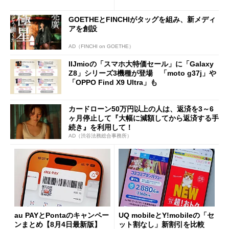
ング対策は「真剣にやりすぎ
を踏まえ」
た」
GOETHEとFINCHIがタッグを組み、新メディ
アを創設
AD（FINCHI on GOETHE）
IIJmioの「スマホ大特価セール」に「Galaxy
Z8」シリーズ3機種が登場 「moto g37j」や
「OPPO Find X9 Ultra」も
カードローン50万円以上の人は、返済を3～6
ヶ月停止して『大幅に減額してから返済する手
続き』を利用して！
AD（渋谷法務総合事務所）
au PAYとPontaのキャンペー
UQ mobileとY!mobileの「セ
ンまとめ【8月4日最新版】
ット割なし」新割引を比較