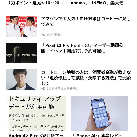
1万ポイント還元や10～20％
ahamo、LINEMO、楽天モバ
還元あり
イルよりもお得？
アマゾンで大人気！血圧対策はコーヒーに足し
てみて
AD（森永乳業）
「Pixel 11 Pro Fold」のティーザー動画公
開 イベント開始前に予約可能に
カードローン地獄の人は、消費者金融が教えな
い『返済停止して減額・免除する方法』で完済
して
AD（渋谷法務総合事務所）
AndroidとPixelの8月版アッ
「iPhone Air」本音レビュ