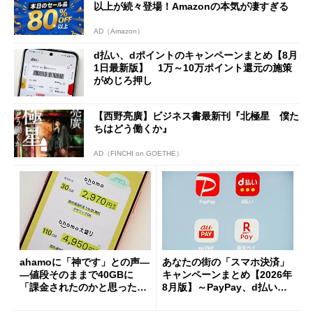
以上が続々登場！Amazonの本気が凄すぎる
AD（Amazon）
d払い、dポイントのキャンペーンまとめ【8月
1日最新版】 1万～10万ポイント還元の施策
がめじろ押し
【西野亮廣】ビジネス書最新刊『北極星 僕た
ちはどう働くか』
AD（FINCHI on GOETHE）
ahamoに「神です」との声―
あなたの街の「スマホ決済」
―値段そのままで40GBに
キャンペーンまとめ【2026年
「課金されたのかと思った」
8月版】～PayPay、d払い、a
と戸惑いも
u PAY、楽天ペイ