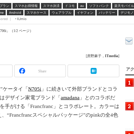
プラン
スマホお得情報
スマホ決済
ドコモ
ソフトバンク
楽天モバイル
au
スマホケース
ウェアラブル
イヤフォン
バッテリー
デジモノ
ne
Android
sored ｜
IIJmio
6i」（1/2 ページ）
」
[房野麻子，
ITmedia
]
アク
Share
na”ケータイ「
N705i
」に続きいて外部ブランドとコラ
iはデザイン家電ブランド「
amadana
」とのコラボだ
を手がける「Francfranc」とコラボレート。カラーは
加え、“Francfrancスペシャルパッケージ”のpinkの全4色