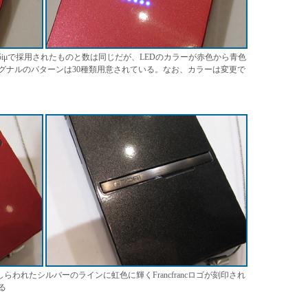
」。N705iμで採用されたものと数は同じだが、LEDのカラーが赤色から青色
グナルのパターンは30種類用意されている。なお、カラーは変更で
らわれたシルバーのラインに虹色に輝くFrancfrancロゴが刻印され
る