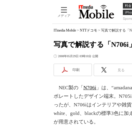
料金
iPho
メディア
Spon
ITmedia Mobile
>
NTTドコモ
>
写真で解説する「N70
写真で解説する「N706i
2008年05月29日 03時10分 公開
印刷
見る
NEC製の「
N706i
」は、“amada
ボレートしたデザイン端末。N705
ったが、N706iはインテリアや雑貨
white、gold、blackの標準3色に
が用意されている。