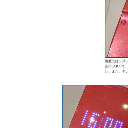
裏面にはカメラと
素のCMOSで
い。また、テ