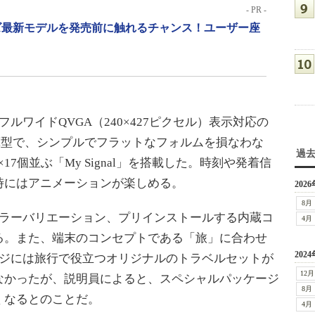
- PR -
リーズ最新モデルを発売前に触れるチャンス！ユーザー座
ワイドQVGA（240×427ピクセル）表示対応の
蔵型で、シンプルでフラットなフォルムを損なわな
過
17個並ぶ「My Signal」を搭載した。時刻や発着信
時にはアニメーションが楽しめる。
2026
8月
ンとカラーバリエーション、プリインストールする内蔵コ
4月
る。また、端末のコンセプトである「旅」に合わせ
2024
パッケージには旅行で役立つオリジナルのトラベルセットが
12月
なかったが、説明員によると、スペシャルパッケージ
8月
くなるとのことだ。
4月