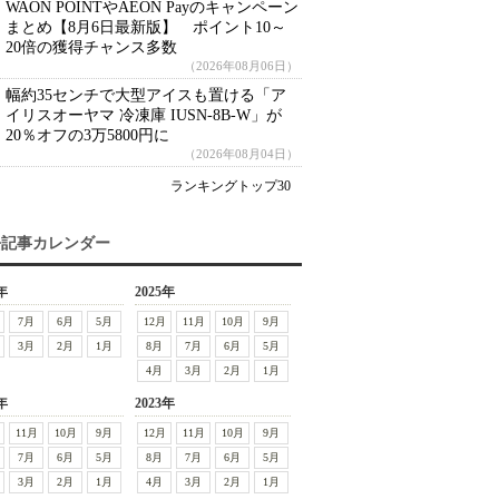
WAON POINTやAEON Payのキャンペーン
まとめ【8月6日最新版】 ポイント10～
20倍の獲得チャンス多数
（2026年08月06日）
幅約35センチで大型アイスも置ける「ア
イリスオーヤマ 冷凍庫 IUSN-8B-W」が
20％オフの3万5800円に
（2026年08月04日）
ランキングトップ30
去記事カレンダー
年
2025年
7月
6月
5月
12月
11月
10月
9月
3月
2月
1月
8月
7月
6月
5月
4月
3月
2月
1月
年
2023年
11月
10月
9月
12月
11月
10月
9月
7月
6月
5月
8月
7月
6月
5月
3月
2月
1月
4月
3月
2月
1月