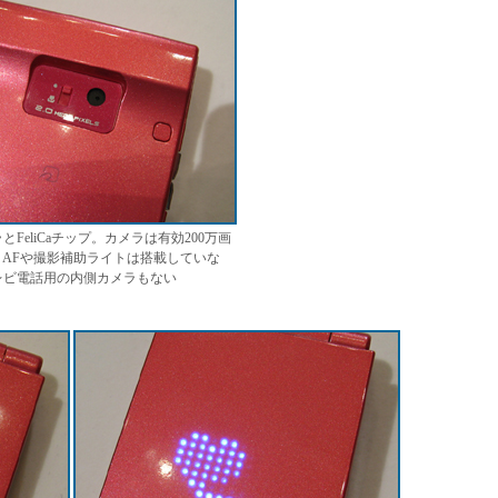
FeliCaチップ。カメラは有効200万画
、AFや撮影補助ライトは搭載していな
レビ電話用の内側カメラもない