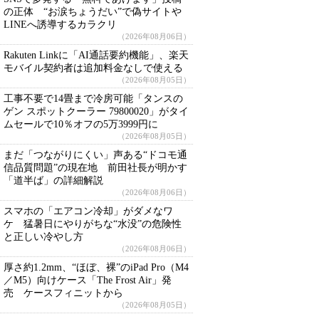
の正体 “お涙ちょうだい”で偽サイトや
LINEへ誘導するカラクリ
（2026年08月06日）
Rakuten Linkに「AI通話要約機能」、楽天
モバイル契約者は追加料金なしで使える
（2026年08月05日）
工事不要で14畳まで冷房可能「タンスの
ゲン スポットクーラー 79800020」がタイ
ムセールで10％オフの5万3999円に
（2026年08月05日）
まだ「つながりにくい」声ある“ドコモ通
信品質問題”の現在地 前田社長が明かす
「道半ば」の詳細解説
（2026年08月06日）
スマホの「エアコン冷却」がダメなワ
ケ 猛暑日にやりがちな“水没”の危険性
と正しい冷やし方
（2026年08月06日）
厚さ約1.2mm、“ほぼ、裸”のiPad Pro（M4
／M5）向けケース「The Frost Air」発
売 ケースフィニットから
（2026年08月05日）