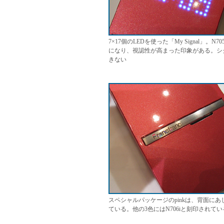
7×17個のLEDを使った「My Signal
になり、視認性が高まった印象がある。シ
きない
スペシャルパッケージのpinkは、背面にあし
ている。他の3色にはN706iと刻印されてい