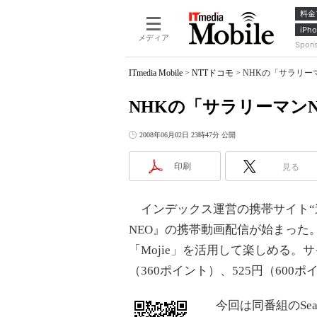
料金
iPho
メディア
Spon
ITmedia Mobile
>
NTTドコモ
>
NHKの「サラリー
NHKの「サラリーマン
2008年06月02日 23時47分 公開
印刷
見る
インデックス運営の携帯サイト“速報
NEO』の携帯動画配信が始まった
「Mojie」を活用して楽しめる。サ
（360ポイント）、525円（600
今回は同番組のSeaso