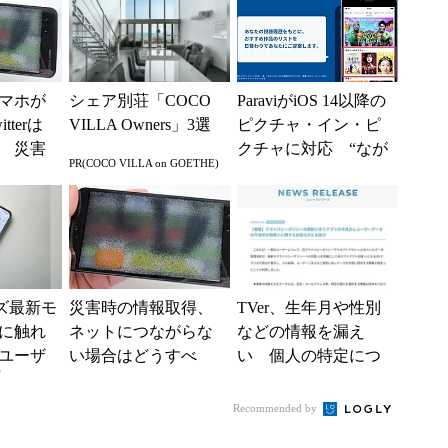
マホが
シェア別荘「COCO
ParaviがiOS 14以降の
terは
VILLA Owners」3選
ピクチャ・イン・ピ
 災害
クチャに対応 “なが
PR(COCO VILLA on GOETHE)
が難し
ら見”を強化
ーズ最新モ
災害時の情報取得、
TVer、生年月や性別
に触れ
ネットにつながらな
などの情報を漏え
ユーザ
い場合はどうすべ
い 個人の特定につ
)
き？ スマホで「FM
ながる情報は含まれ
ラジオ／ワンセグ」
ず
Recommended by
の現状