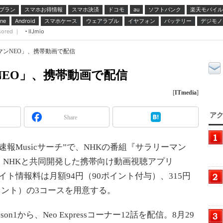
プラン
スマホお得情報
スマホ決済
ドコモ
ソフトバンク
楽天モバイル
au
スマホケース
ウェアラブル
イヤフォン
バッテリー
デジモノ
ne
Android
sored ｜
IIJmio
マンNEO」、携帯動画で配信
NEO」、携帯動画で配信
[
ITmedia
]
アク
Share
Musicサーチ”で、NHKの番組『サラリーマン
。NHKと共同開発した携帯向け動画視聴アプリ
イト情報料は月額94円（90ポイント付与）、315円
ポイント）の3コースを用意する。
n1から、Neo Expressコーナー12話を配信。8月29