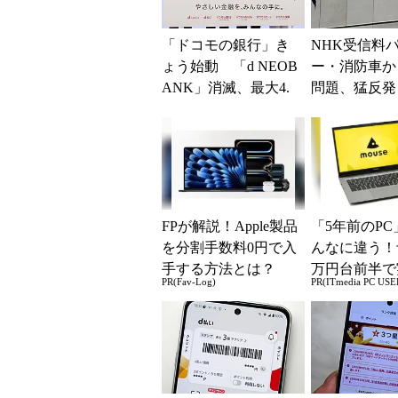
「ドコモの銀行」き
NHK受信料
ょう始動 「d NEOB
ー・消防車か
ANK」消滅、最大4.
問題、猛反発
5％還元 強みは何か
「検討を進め
解説
く」と会長
FPが解説！Apple製品
「5年前のPC
を分割手数料0円で入
んなに違う！
手する方法とは？
万円台前半で
PR(Fav-Log)
PR(ITmedia PC USE
る快適PCラ