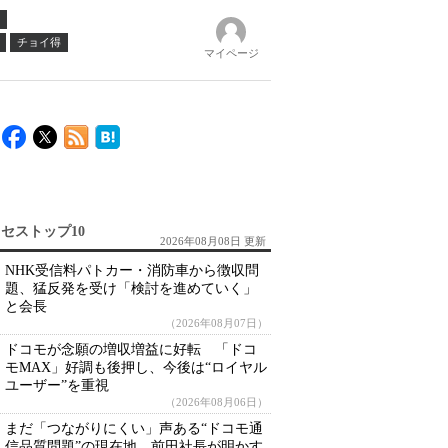
チョイ得
マイページ
セストップ10
2026年08月08日 更新
NHK受信料パトカー・消防車から徴収問
題、猛反発を受け「検討を進めていく」
と会長
（2026年08月07日）
ドコモが念願の増収増益に好転 「ドコ
モMAX」好調も後押し、今後は“ロイヤル
ユーザー”を重視
（2026年08月06日）
まだ「つながりにくい」声ある“ドコモ通
信品質問題”の現在地 前田社長が明かす