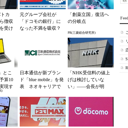
4月
パトカ
元グループ会社が
「創薬立国」復活へ
Fee
ら徴収
「ドコモの銀行」に
の分岐点
を受け
なった不満を吸収？
PR(三菱総合研究所)
てい
SBI新生銀行が「S
BIの銀行」として最
大5....
」とこ
日本通信が新ブラン
「NHK受信料の値上
予算10
ド「blue mobile」を発
げは検討していな
実現す
表 ネオキャリアで
い」――会長が明
R)
イフ
自由な通信環境へ
言 スクランブル化
を求める声絶えず