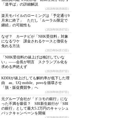
「道半ば」の詳細解説
（2026年08月06日）
楽天モバイルのローミングは「予定通り9
月末に終了」 ただし「ルーラル限定で
継続」の可能性も
（2026年08月07日）
なぜ？ カーナビが「NHK受信料」対象
になるワケ 課金されるケースと徴収を
免れる方法
（2025年04月15日）
「NHK受信料の値上げは検討していな
い」――会長が明言 スクランブル化を
求める声絶えず
（2026年08月07日）
KDDIが値上げしても解約率が低下した理
由 au、UQ mobile、povoを循環させ
「脱・販促費競争」へ
（2026年08月07日）
元グループ会社が「ドコモの銀行」にな
った不満を吸収？ SBI新生銀行が「SBI
の銀行」として最大5.2万円のキャッシュ
バックキャンペーンを開催
（2026年08月05日）