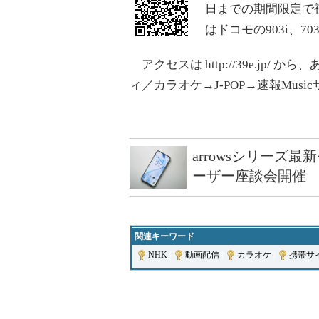
日までの期間限定で
はドコモの903i、7
アクセスは http://39e.jp
ィ／カラオケ→J-POP→速報Musi
arrowsシリーズ
ーザー座談会開催
関連キーワード
NHK
|
動画配信
|
カラオケ
|
携帯サ