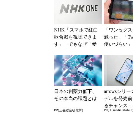
NHK「スマホで紅白
「ワンセグス
歌合戦を視聴できま
減った」「Twit
す」 でもなぜ「受
使いづらい」
信料」が必要？
時の情報取得
いワケ
日本の創薬力低下、
arrowsシリ
その本当の課題とは
デルを発売前
るチャンス！
PR( ITmedia Mobile
PR(三菱総合研究所)
ー座談会開催