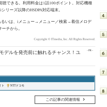
視聴できる。利用料金は1話100ポイント。対応機種
03iシリーズ以降のHSDPA対応端末。
/ から、あるいは、iメニュー→メニュー／検索→着信メロデ
cサーチから。
Copyright © ITmedia, Inc. All Rights Reserved.
- PR -
最新モデルを発売前に触れるチャンス！ユ
イト
|
NTTドコモ
この記事の関連情報