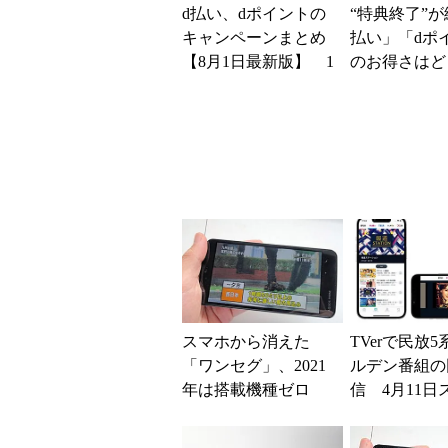
d払い、dポイントの
“特典終了”が
キャンペーンまとめ
払い」「dポ
【8月1日最新版】 1
のお得さはど
万～10万ポイント還
るのか これ
元の施策がめじろ押
「dカード」
し
得...
スマホから消えた
TVerで民放
「ワンセグ」、2021
ルデン番組の
年は搭載機種ゼロ
信 4月11日
に その背景を探る