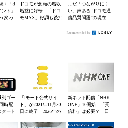
続く「d
ドコモが念願の増収
まだ「つながりにく
イント」
増益に好転 「ドコ
い」声ある“ドコモ通
う変わ
モMAX」好調も後押
信品質問題”の現在
からは
し、今後は“ロイヤル
地 前田社長が明か
の利用が
ユーザー”を重視
す「道半ば」の詳細
Recommended by
解説
5系列ゴー
「iモード公式サイ
新ネット配信「NHK
同時配
ト」が2021年11月30
ONE」10開始 「受
スタート
日に終了 2026年の
信料」は必要？ 日
サービス終了に先駆
本放送協会が明らか
けて
にしたこと