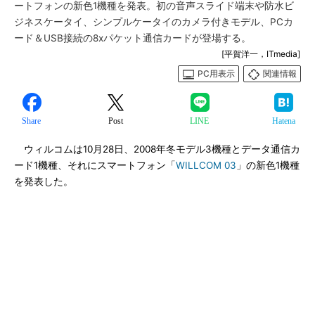
ートフォンの新色1機種を発表。初の音声スライド端末や防水ビ
ジネスケータイ、シンプルケータイのカメラ付きモデル、PCカ
ード＆USB接続の8xパケット通信カードが登場する。
[平賀洋一，ITmedia]
PC用表示
関連情報
Share
Post
LINE
Hatena
ウィルコムは10月28日、2008年冬モデル3機種とデータ通信カ
ード1機種、それにスマートフォン「
WILLCOM 03
」の新色1機種
を発表した。