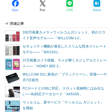
Share
Post
LINE
Hatena
関連記事
200万画素カメラ＋ウィルコムガジェット、初のスラ
イド音声モデル――「WILLCOM LU」
セキュリティ機能が進化したスリムな防水ストレート
モデル――「WX330J」
31万画素カメラ搭載、ラメが輝くカジュアルストレー
ト――「HONEY BEE 2」
WILLCOM 03に新色の「ブラックトーン」登場――11
月7日発売
PCカードとUSBに対応、スロット収納時にはみ出な
い──8x対応データカード「AX530S」
ウィルコム、新サービス「ウィルコム ガジェット」
を開始