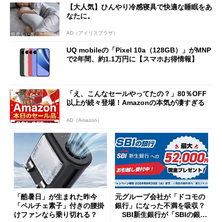
【大人気】ひんやり冷感寝具で快適な睡眠をあ
なたに。
AD（アイリスプラザ）
UQ mobileの「Pixel 10a（128GB）」がMNP
で2年間、約1.1万円に【スマホお得情報】
「え、こんなセールやってたの？」80％OFF
以上が続々登場！Amazonの本気が凄すぎる
AD（Amazon）
「酷暑日」が生まれた昨今
元グループ会社が「ドコモの
「ペルチェ素子」付きの腰掛
銀行」になった不満を吸収？
けファンなら乗り切れる？
SBI新生銀行が「SBIの銀