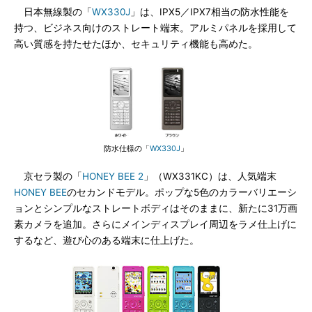
日本無線製の「
WX330J
」は、IPX5／IPX7相当の防水性能を
持つ、ビジネス向けのストレート端末。アルミパネルを採用して
高い質感を持たせたほか、セキュリティ機能も高めた。
防水仕様の「
WX330J
」
京セラ製の「
HONEY BEE 2
」（WX331KC）は、人気端末
HONEY BEE
のセカンドモデル。ポップな5色のカラーバリエーシ
ョンとシンプルなストレートボディはそのままに、新たに31万画
素カメラを追加。さらにメインディスプレイ周辺をラメ仕上げに
するなど、遊び心のある端末に仕上げた。