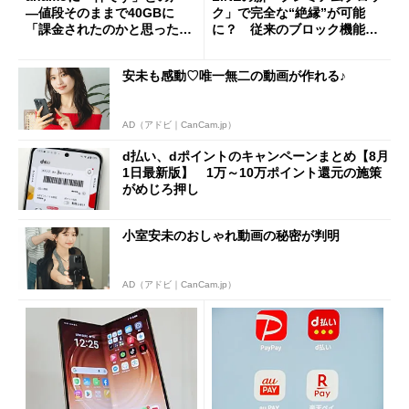
―値段そのままで40GBに
ク」で完全な“絶縁”が可能
「課金されたのかと思った」
に？ 従来のブロック機能と
と戸惑いも
の決定的な違い
安未も感動♡唯一無二の動画が作れる♪
AD（アドビ｜CanCam.jp）
d払い、dポイントのキャンペーンまとめ【8月
1日最新版】 1万～10万ポイント還元の施策
がめじろ押し
小室安未のおしゃれ動画の秘密が判明
AD（アドビ｜CanCam.jp）