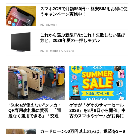
スマホ2GBで月額850円～ 格安SIMをお得に使
うキャンペーン実施中！
AD（IIJmio）
これから選ぶ新型TVはこれ！失敗しない選び
方と、2026年夏の一押しモデル
AD（ITmedia PC USER）
“Suicaが使えない”クレカ・
ゲオが「ゲオのサマーセール
QR専用改札機に賛否 「問
2026」を8月8日から開催、中
題なく運用できる」「交通系I
古のスマホやゲームがお得に
Cの方がスムーズ」
カードローン50万円以上の人は、返済を3～6