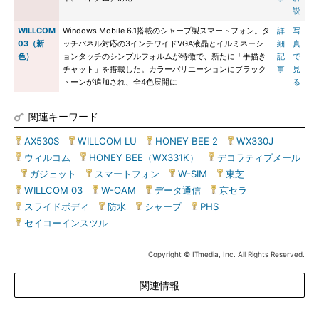
説
WILLCOM
Windows Mobile 6.1搭載のシャープ製スマートフォン。タ
詳
写
03（新
ッチパネル対応の3インチワイドVGA液晶とイルミネーシ
細
真
色）
ョンタッチのシンプルフォルムが特徴で、新たに「手描き
記
で
チャット」を搭載した。カラーバリエーションにブラック
事
見
トーンが追加され、全4色展開に
る
関連キーワード
AX530S
|
WILLCOM LU
|
HONEY BEE 2
|
WX330J
|
ウィルコム
|
HONEY BEE（WX331K）
|
デコラティブメール
|
ガジェット
|
スマートフォン
|
W-SIM
|
東芝
|
WILLCOM 03
|
W-OAM
|
データ通信
|
京セラ
|
スライドボディ
|
防水
|
シャープ
|
PHS
|
セイコーインスツル
Copyright © ITmedia, Inc. All Rights Reserved.
関連情報