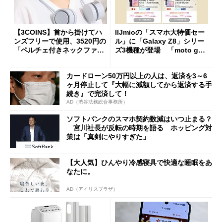
【3COINS】首から掛けてハ
IIJmioの「スマホ大特価セー
ンズフリーで使用、3520円の
ル」に「Galaxy Z8」シリー
「ペルチェ付きネックファ
ズ3機種が登場 「moto g37
ン」
j」や「OPPO Find X9 Ultr
a」も
カードローン50万円以上の人は、返済を3～6
ヶ月停止して『大幅に減額してから返済する手
続き』で完済して！
AD（渋谷法務総合事務所）
ソフトバンクのスマホ契約数減はいつ止まる？
宮川社長が反転の時期を語る ホッピング対
策は「真剣にやりすぎた」
【大人気】ひんやり冷感寝具で快適な睡眠をあ
なたに。
AD（アイリスプラザ）