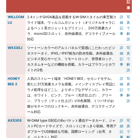
記
事
WILLCOM
2.4インチQVGA液晶を搭載するW-SIMスタイルの東芝製ス
詳
写
LU
ライド端末。ウィルコムガジェット（オリジナルキャラに
細
真
よるペット系ガジェットもプリイン）、200万画素カメ
記
で
ラ、microSDスロット、赤外線通信、デコラティブメール
事
解
対応
説
WX330J
ツートーンカラーのアルミパネルで質感にこだわったビジ
詳
写
ネスケータイ。IPX5／IPX7相当の防水性能。赤外線通信、
細
真
ビジネス安心サービス、リモートロック、管理者ロック、
記
で
カスタムキーなどの機能を搭載。カラーはブラウンとホワ
事
解
イトの2色
説
HONEY
人気のストレート端末「HONEY BEE」セカンドモデル。
詳
写
BEE 2
新たに31万画素カメラを搭載。メインディスプレイ周辺に
細
真
ラメ処理をほどこし、よりポップなデザインに。カラー
記
で
は、ホワイト、ピンク、ブルー（光沢仕上げ）、グリー
事
解
ン、ブラック（マット仕上げ）の5色展開。ミツバチのお
説
腹がモチーフのロックキー。赤外線通信、デコラティブメ
ール対応
AX530S
W-OAM type G対応の8xパケット通信データカード。ジャ
詳
写
ストPCカードサイズで、スロットにすっきり収納。専用ア
細
真
ダプターでUSB接続も可能。国際ローミング（台湾、タ
記
で
イ、ベトナム）対応
事
解