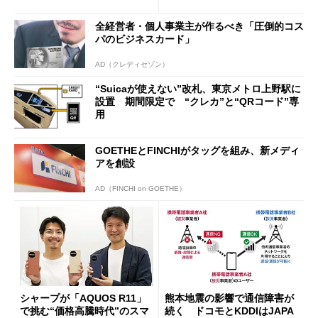
行」として最大5.2万円のキャ
ッシュバックキャンペーンを
全経営者・個人事業主が作るべき「圧倒的コス
開催
パのビジネスカード」
AD（クレディセゾン）
“Suicaが使えない”改札、東京メトロ上野駅に
設置 期間限定で “クレカ”と“QRコード”専
用
GOETHEとFINCHIがタッグを組み、新メディ
アを創設
AD（FINCHI on GOETHE）
シャープが「AQUOS R11」
熊本地震の影響で通信障害が
で挑む“価格高騰時代”のスマ
続く ドコモとKDDIはJAPA