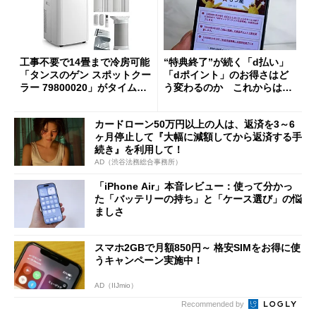
工事不要で14畳まで冷房可能
“特典終了”が続く「d払い」
「タンスのゲン スポットクー
「dポイント」のお得さはど
ラー 79800020」がタイムセ
う変わるのか これからは
ールで10％オフの5万3999円
「dカード」の利用が得策？
に
カードローン50万円以上の人は、返済を3～6
ヶ月停止して『大幅に減額してから返済する手
続き』を利用して！
AD（渋谷法務総合事務所）
「iPhone Air」本音レビュー：使って分かっ
た「バッテリーの持ち」と「ケース選び」の悩
ましさ
スマホ2GBで月額850円～ 格安SIMをお得に使
うキャンペーン実施中！
AD（IIJmio）
Recommended by