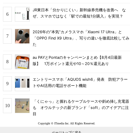
JR東日本「分かりにくい」新幹線券売機を改善へ な
ぜ、スマホではなく「駅での最短1分購入」を実現？
2026年の“本気”カメラスマホ「Xiaomi 17 Ultra」と
「OPPO Find X9 Ultra」、写りの違いを徹底比較してみ
た
au PAYとPontaのキャンペーンまとめ【8月4日最新
版】 1万ポイント還元や10～20％還元あり
エントリースマホ「AQUOS wish6」発表 防犯アラー
トやAI活用の電話サポート機能
「くにゃっ」と握れるケーブルケースや斜め挿し充電器
も オウルテックの新ブランド「soft」のアイデアに注
目
Copyright © ITmedia Inc. All Rights Reserved.
ページトップに戻る