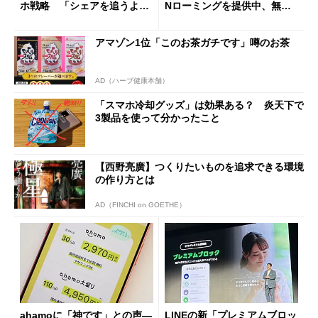
ホ戦略 「シェアを追うより
Nローミングを提供中、無料
も既存ユーザーを大切に」
Wi-Fi「00000JAPAN」も開
放
アマゾン1位「このお茶ガチです」噂のお茶
AD（ハーブ健康本舗）
「スマホ冷却グッズ」は効果ある？ 炎天下で
3製品を使って分かったこと
【西野亮廣】つくりたいものを追求できる環境
の作り方とは
AD（FINCHI on GOETHE）
ahamoに「神です」との声―
LINEの新「プレミアムブロッ