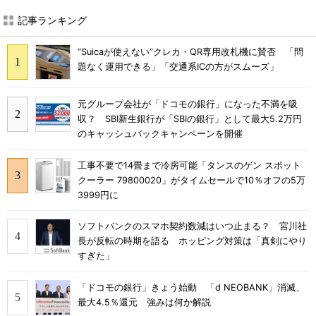
記事ランキング
“Suicaが使えない”クレカ・QR専用改札機に賛否 「問
題なく運用できる」「交通系ICの方がスムーズ」
元グループ会社が「ドコモの銀行」になった不満を吸
収？ SBI新生銀行が「SBIの銀行」として最大5.2万円
のキャッシュバックキャンペーンを開催
工事不要で14畳まで冷房可能「タンスのゲン スポット
クーラー 79800020」がタイムセールで10％オフの5万
3999円に
ソフトバンクのスマホ契約数減はいつ止まる？ 宮川社
長が反転の時期を語る ホッピング対策は「真剣にやり
すぎた」
「ドコモの銀行」きょう始動 「d NEOBANK」消滅、
最大4.5％還元 強みは何か解説