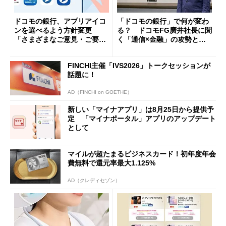
ドコモの銀行、アプリアイコ
「ドコモの銀行」で何が変わ
ンを選べるよう方針変更
る？ ドコモFG廣井社長に聞
「さまざまなご意見・ご要望
く「通信×金融」の攻勢とグ
を踏まえ」
ループ戦略
FINCHI主催「IVS2026」トークセッションが
話題に！
AD（FINCHI on GOETHE）
新しい「マイナアプリ」は8月25日から提供予
定 「マイナポータル」アプリのアップデート
として
マイルが超たまるビジネスカード！初年度年会
費無料で還元率最大1.125%
AD（クレディセゾン）