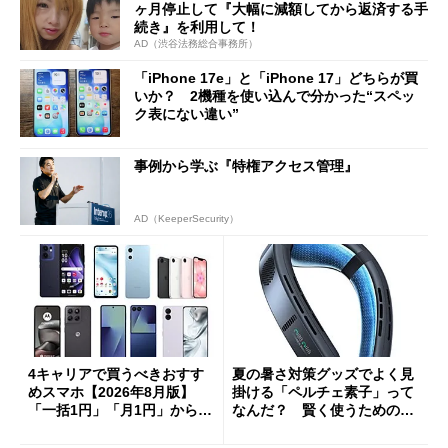
ヶ月停止して『大幅に減額してから返済する手
続き』を利用して！
AD（渋谷法務総合事務所）
「iPhone 17e」と「iPhone 17」どちらが買
いか？ 2機種を使い込んで分かった“スペッ
ク表にない違い”
事例から学ぶ『特権アクセス管理』
AD（KeeperSecurity）
4キャリアで買うべきおすす
夏の暑さ対策グッズでよく見
めスマホ【2026年8月版】
掛ける「ペルチェ素子」って
「一括1円」「月1円」からお
なんだ？ 賢く使うための注
得なiPhone／Pixel／Galaxy
意点も
まで