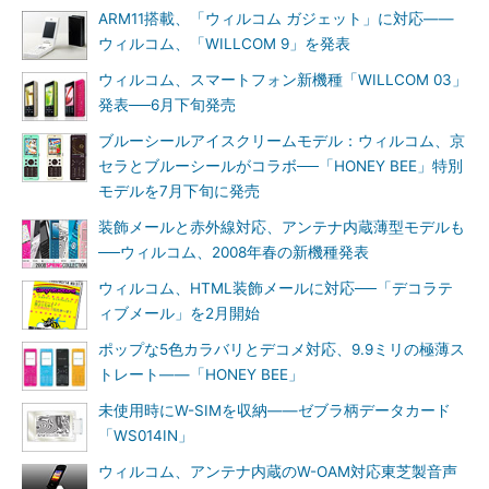
ARM11搭載、「ウィルコム ガジェット」に対応――
ウィルコム、「WILLCOM 9」を発表
ウィルコム、スマートフォン新機種「WILLCOM 03」
発表──6月下旬発売
ブルーシールアイスクリームモデル：ウィルコム、京
セラとブルーシールがコラボ──「HONEY BEE」特別
モデルを7月下旬に発売
装飾メールと赤外線対応、アンテナ内蔵薄型モデルも
──ウィルコム、2008年春の新機種発表
ウィルコム、HTML装飾メールに対応──「デコラテ
ィブメール」を2月開始
ポップな5色カラバリとデコメ対応、9.9ミリの極薄ス
トレート――「HONEY BEE」
未使用時にW-SIMを収納――ゼブラ柄データカード
「WS014IN」
ウィルコム、アンテナ内蔵のW-OAM対応東芝製音声