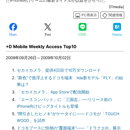
たiPhone向けゲームの最新タイトルが話題をさらった。
[ITmedia]
PC用表示
関連情報
Share
Post
LINE
Hatena
+D Mobile
Weekly Access Top10
2009年09月26日～2009年10月02日
セカイカメラ、提供4日目で10万ダウンロード
“新色”で急浮上するドコモ端末 iida新モデル「PLY」の結
果は？
「セカイカメラ」 App Storeで配信開始
「エースコンバット」に「三国志」──リリース前の
iPhone向けビッグタイトルも登場
“間引きしたヒノキ”がケータイに――ドコモが「TOUCH
WOOD」を試作
ドコモブースに恒例の“覆面端末”――「ドラクエIII」展示