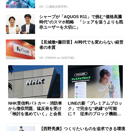
AD（三菱総合研究所）
シャープが「AQUOS R11」で挑む“価格高騰
時代”のスマホ戦略 「シェアを追うよりも既
存ユーザーを大切に」
【見城徹×藤田晋】AI時代でも変わらない経営
者の本質
AD（FINCHI on GOETHE）
NHK受信料パトカー・消防車
LINEの新「プレミアムブロッ
から徴収問題、猛反発を受け
ク」で完全な“絶縁”が可能
「検討を進めていく」と会長
に？ 従来のブロック機能と
の決定的な違い
【西野亮廣】つくりたいものを追求できる環境