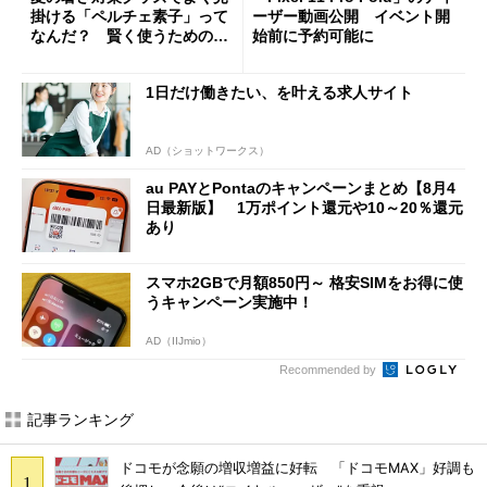
掛ける「ペルチェ素子」って
ーザー動画公開 イベント開
なんだ？ 賢く使うための注
始前に予約可能に
意点も
1日だけ働きたい、を叶える求人サイト
AD（ショットワークス）
au PAYとPontaのキャンペーンまとめ【8月4
日最新版】 1万ポイント還元や10～20％還元
あり
スマホ2GBで月額850円～ 格安SIMをお得に使
うキャンペーン実施中！
AD（IIJmio）
Recommended by
記事ランキング
ドコモが念願の増収増益に好転 「ドコモMAX」好調も