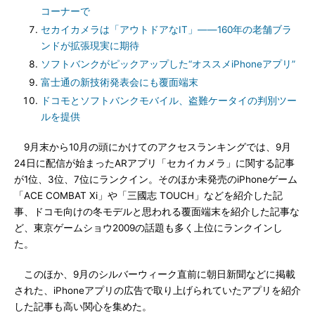
コーナーで
セカイカメラは「アウトドアなIT」――160年の老舗ブラ
ンドが拡張現実に期待
ソフトバンクがピックアップした“オススメiPhoneアプリ”
富士通の新技術発表会にも覆面端末
ドコモとソフトバンクモバイル、盗難ケータイの判別ツー
ルを提供
9月末から10月の頭にかけてのアクセスランキングでは、9月
24日に配信が始まったARアプリ「セカイカメラ」に関する記事
が1位、3位、7位にランクイン。そのほか未発売のiPhoneゲーム
「ACE COMBAT Xi」や「三國志 TOUCH」などを紹介した記
事、ドコモ向けの冬モデルと思われる覆面端末を紹介した記事な
ど、東京ゲームショウ2009の話題も多く上位にランクインし
た。
このほか、9月のシルバーウィーク直前に朝日新聞などに掲載
された、iPhoneアプリの広告で取り上げられていたアプリを紹介
した記事も高い関心を集めた。