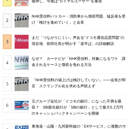
後押し、今後は“ロイヤルユーザー”を重視
NHK受信料パトカー・消防車から徴収問題、猛反発を受
け「検討を進めていく」と会長
まだ「つながりにくい」声ある“ドコモ通信品質問題”の
現在地 前田社長が明かす「道半ば」の詳細解説
なぜ？ カーナビが「NHK受信料」対象になるワケ 課
金されるケースと徴収を免れる方法
「NHK受信料の値上げは検討していない」――会長が明
言 スクランブル化を求める声絶えず
元グループ会社が「ドコモの銀行」になった不満を吸
収？ SBI新生銀行が「SBIの銀行」として最大5.2万円
のキャッシュバックキャンペーンを開催
東海道・山陽・九州新幹線の「EXサービス」に複数のサ