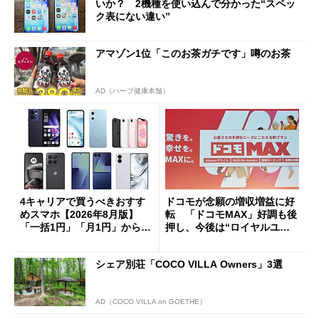
いか？ 2機種を使い込んで分かった“スペッ
ク表にない違い”
アマゾン1位「このお茶ガチです」噂のお茶
AD（ハーブ健康本舗）
4キャリアで買うべきおすす
ドコモが念願の増収増益に好
めスマホ【2026年8月版】
転 「ドコモMAX」好調も後
「一括1円」「月1円」からお
押し、今後は“ロイヤルユー
得なiPhone／Pixel／Galaxy
ザー”を重視
まで
シェア別荘「COCO VILLA Owners」3選
AD（COCO VILLA on GOETHE）