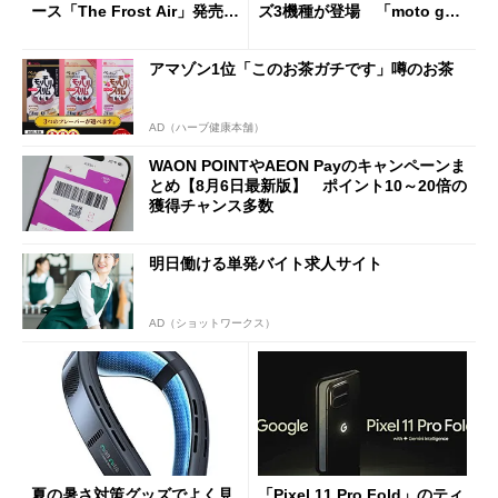
ース「The Frost Air」発売
ズ3機種が登場 「moto g37
ケースフィニットから
j」や「OPPO Find X9 Ultr
a」も
アマゾン1位「このお茶ガチです」噂のお茶
AD（ハーブ健康本舗）
WAON POINTやAEON Payのキャンペーンま
とめ【8月6日最新版】 ポイント10～20倍の
獲得チャンス多数
明日働ける単発バイト求人サイト
AD（ショットワークス）
夏の暑さ対策グッズでよく見
「Pixel 11 Pro Fold」のティ