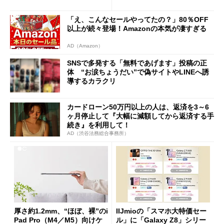
ング対策は「真剣にやりすぎ
た」
「え、こんなセールやってたの？」80％OFF
以上が続々登場！Amazonの本気が凄すぎる
AD（Amazon）
SNSで多発する「無料であげます」投稿の正
体 “お涙ちょうだい”で偽サイトやLINEへ誘
導するカラクリ
カードローン50万円以上の人は、返済を3～6
ヶ月停止して『大幅に減額してから返済する手
続き』を利用して！
AD（渋谷法務総合事務所）
厚さ約1.2mm、“ほぼ、裸”のi
IIJmioの「スマホ大特価セー
Pad Pro（M4／M5）向けケ
ル」に「Galaxy Z8」シリー