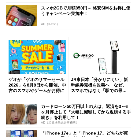
スマホ2GBで月額850円～ 格安SIMをお得に使
うキャンペーン実施中！
AD（IIJmio）
ゲオが「ゲオのサマーセール
JR東日本「分かりにくい」新
2026」を8月8日から開催、中
幹線券売機を改善へ なぜ、
古のスマホやゲームがお得に
スマホではなく「駅での最短
1分購入」を実現？
カードローン50万円以上の人は、返済を3～6
ヶ月停止して『大幅に減額してから返済する手
続き』を利用して！
AD（渋谷法務総合事務所）
「iPhone 17e」と「iPhone 17」どちらが買