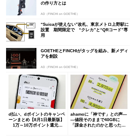
の作り方とは
AD（FINCHI on GOETHE）
“Suicaが使えない”改札、東京メトロ上野駅に
設置 期間限定で “クレカ”と“QRコード”専
用
GOETHEとFINCHIがタッグを組み、新メディ
アを創設
AD（FINCHI on GOETHE）
d払い、dポイントのキャンペ
ahamoに「神です」との声―
ーンまとめ【8月1日最新版】
―値段そのままで40GBに
1万～10万ポイント還元の
「課金されたのかと思った」
施策がめじろ押し
と戸惑いも