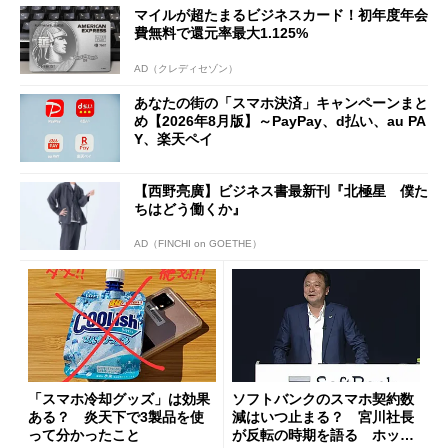
マイルが超たまるビジネスカード！初年度年会
費無料で還元率最大1.125%
AD（クレディセゾン）
あなたの街の「スマホ決済」キャンペーンまと
め【2026年8月版】～PayPay、d払い、au PA
Y、楽天ペイ
【西野亮廣】ビジネス書最新刊『北極星 僕た
ちはどう働くか』
AD（FINCHI on GOETHE）
「スマホ冷却グッズ」は効果
ソフトバンクのスマホ契約数
ある？ 炎天下で3製品を使
減はいつ止まる？ 宮川社長
って分かったこと
が反転の時期を語る ホッピ