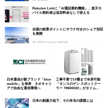
Rakuten Linkに「AI通話要約機能」、楽天モ
バイル契約者は追加料金なしで使える
全国の絶景ポイントにサウナ付きのシェア別荘
を展開
AD（COCO VILLA on GOETHE）
日本通信が新ブランド「blue
工事不要で14畳まで冷房可能
mobile」を発表 ネオキャリ
「タンスのゲン スポットクー
アで自由な通信環境へ
ラー 79800020」がタイムセ
ールで10％オフの5万3999円
に
日本の創薬力低下、その本当の課題とは