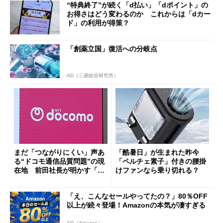
“特典終了”が続く「d払い」「dポイント」の
お得さはどう変わるのか これからは「dカー
ド」の利用が得策？
「創薬立国」復活への分岐点
AD（三菱総合研究所）
まだ「つながりにくい」声あ
「酷暑日」が生まれた昨今
る“ドコモ通信品質問題”の現
「ペルチェ素子」付きの腰掛
在地 前田社長が明かす「道
けファンなら乗り切れる？
半ば」の詳細解説
「え、こんなセールやってたの？」80％OFF
以上が続々登場！Amazonの本気が凄すぎる
AD（Amazon）