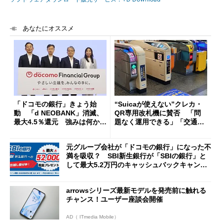
あなたにオススメ
「ドコモの銀行」きょう始
“Suicaが使えない”クレカ・
動 「d NEOBANK」消滅、
QR専用改札機に賛否 「問
最大4.5％還元 強みは何か解
題なく運用できる」「交通系I
説
Cの方がスムーズ」
元グループ会社が「ドコモの銀行」になった不
満を吸収？ SBI新生銀行が「SBIの銀行」と
して最大5.2万円のキャッシュバックキャンペ
ーンを開催
arrowsシリーズ最新モデルを発売前に触れる
チャンス！ユーザー座談会開催
AD（ ITmedia Mobile）