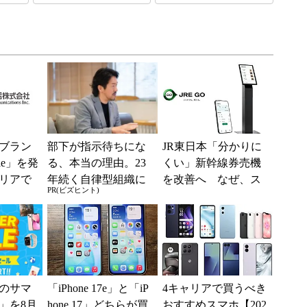
ブラン
部下が指示待ちにな
JR東日本「分かりに
ile」を発
る、本当の理由。23
くい」新幹線券売機
リアで
年続く自律型組織に
を改善へ なぜ、ス
PR(ビズヒント)
境へ
共通する「3つの要
マホではなく「駅で
素」
の最短1分購入」を実
現？
のサマ
「iPhone 17e」と「iP
4キャリアで買うべき
6」を8月
hone 17」どちらが買
おすすめスマホ【202