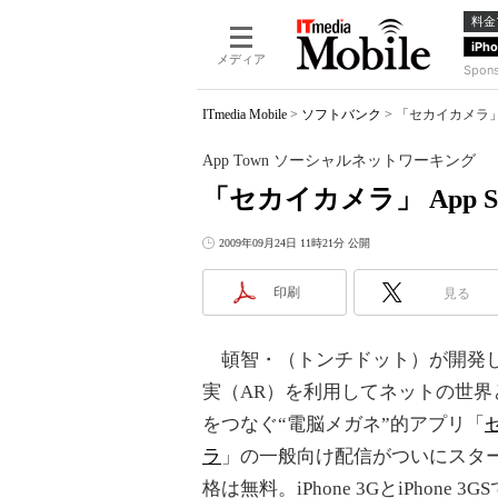
料金
iPh
メディア
Spon
ITmedia Mobile
>
ソフトバンク
>
「セカイカメラ」 
App Town ソーシャルネットワーキング
「セカイカメラ」 App S
2009年09月24日 11時21分 公開
印刷
見る
頓智・（トンチドット）が開発
実（AR）を利用してネットの世界
をつなぐ“電脳メガネ”的アプリ「
ラ
」の一般向け配信がついにスタ
格は無料。iPhone 3GとiPhone 3