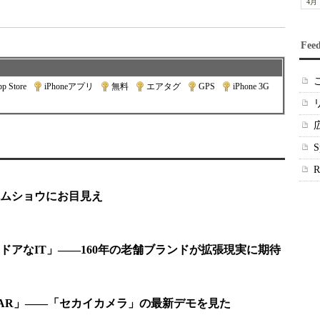
4月
Fee
p Store
|
iPhoneアプリ
|
無料
|
エアタグ
|
GPS
|
iPhone 3G
|
ムショウにお目見え
ドアなIT」――160年の老舗ブランドが拡張現実に期待
AR」――「セカイカメラ」の最新デモを見た