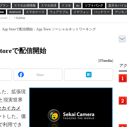
プラン
スマホお得情報
スマホ決済
ドコモ
ソフトバンク
楽天モバイル
au
スマホケース
ウェアラブル
イヤフォン
バッテリー
デジモ
one
Android
sored ｜
IIJmio
App Storeで配信開始：App Town ソーシャルネットワーキング
toreで配信開始
[
ITmedia
]
アク
Share
した、拡張現
と現実世界
セカイカメ
ートした。価
GSで利用でき