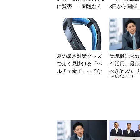
に賛否 「問題なく
8日から開催
運用できる」「交通
スマホやゲー
系ICの方がスムー...
得に
夏の暑さ対策グッズ
管理職に求め
でよく見掛ける「ペ
AI活用。最
ルチェ素子」ってな
べき3つのこ
PR(ビズヒント)
んだ？ 賢く使うた
Gな自己認識
めの注意点も