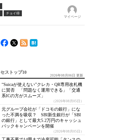
ノ
チョイ得
マイページ
セストップ10
2026年08月06日 更新
“Suicaが使えない”クレカ・QR専用改札機
に賛否 「問題なく運用できる」「交通
系ICの方がスムーズ」
（2026年08月05日）
元グループ会社が「ドコモの銀行」にな
った不満を吸収？ SBI新生銀行が「SBI
の銀行」として最大5.2万円のキャッシュ
バックキャンペーンを開催
（2026年08月05日）
工事不要で14畳まで冷房可能「タンスの