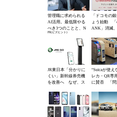
管理職に求められる
「ドコモの銀
AI活用。最低限やる
ょう始動 「d
べき3つのことと、N
ANK」消滅、
PR(ビズヒント)
Gな自己認識
5％還元 強
解説
JR東日本「分かりに
“Suicaが使
くい」新幹線券売機
レカ・QR専
を改善へ なぜ、ス
に賛否 「問
マホではなく「駅で
運用できる」
の最短1分購入」を実
系ICの方がスム
現？