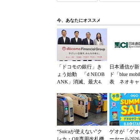
今、あなたにオススメ
「ドコモの銀行」き
日本通信が新
ょう始動 「d NEOB
ド「blue mob
ANK」消滅、最大4.
表 ネオキャ
5％還元 強みは何か
自由な通信環
解説
“Suicaが使えない”ク
ゲオが「ゲオ
レカ・QR専用改札機
ーセール202