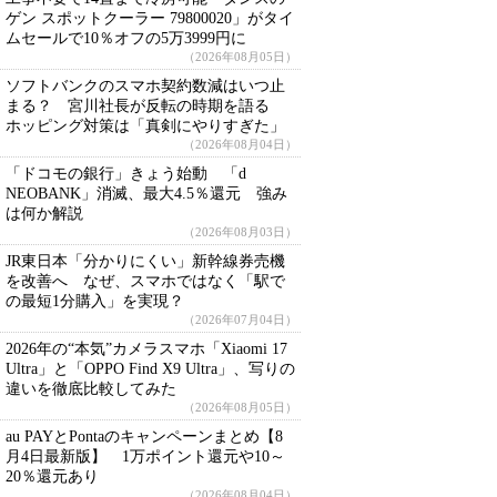
ゲン スポットクーラー 79800020」がタイ
ムセールで10％オフの5万3999円に
（2026年08月05日）
ソフトバンクのスマホ契約数減はいつ止
まる？ 宮川社長が反転の時期を語る
ホッピング対策は「真剣にやりすぎた」
（2026年08月04日）
「ドコモの銀行」きょう始動 「d
NEOBANK」消滅、最大4.5％還元 強み
は何か解説
（2026年08月03日）
JR東日本「分かりにくい」新幹線券売機
を改善へ なぜ、スマホではなく「駅で
の最短1分購入」を実現？
（2026年07月04日）
2026年の“本気”カメラスマホ「Xiaomi 17
Ultra」と「OPPO Find X9 Ultra」、写りの
違いを徹底比較してみた
（2026年08月05日）
au PAYとPontaのキャンペーンまとめ【8
月4日最新版】 1万ポイント還元や10～
20％還元あり
（2026年08月04日）