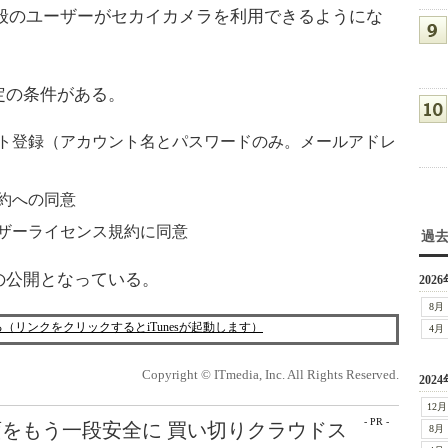
く一般のユーザーがセカイカメラを利用できるようにな
定の条件がある。
ト登録（アカウント名とパスワードのみ。メールアドレ
約への同意
ザーライセンス規約に同意
過
公開となっている。
2026
8月
する（リンクをクリックするとiTunesが起動します）
4月
Copyright © ITmedia, Inc. All Rights Reserved.
2024
12月
- PR -
をもう一段安全に 買い切りクラウドス
8月