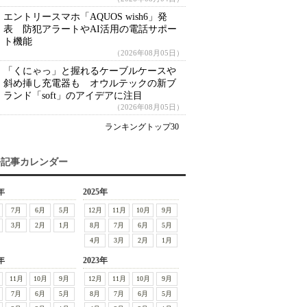
エントリースマホ「AQUOS wish6」発
表 防犯アラートやAI活用の電話サポー
ト機能
（2026年08月05日）
「くにゃっ」と握れるケーブルケースや
斜め挿し充電器も オウルテックの新ブ
ランド「soft」のアイデアに注目
（2026年08月05日）
ランキングトップ30
去記事カレンダー
年
2025年
7月
6月
5月
12月
11月
10月
9月
3月
2月
1月
8月
7月
6月
5月
4月
3月
2月
1月
年
2023年
11月
10月
9月
12月
11月
10月
9月
7月
6月
5月
8月
7月
6月
5月