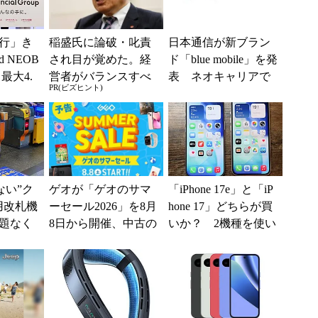
行」き
稲盛氏に論破・叱責
日本通信が新ブラン
 NEOB
され目が覚めた。経
ド「blue mobile」を発
最大4.
営者がバランスすべ
表 ネオキャリアで
PR(ビズヒント)
みは何か
き2つの背反
自由な通信環境へ
えない”ク
ゲオが「ゲオのサマ
「iPhone 17e」と「iP
用改札機
ーセール2026」を8月
hone 17」どちらが買
題なく
8日から開催、中古の
いか？ 2機種を使い
「交通
スマホやゲームがお
込んで分かった“スペ
ー...
得に
ッ...