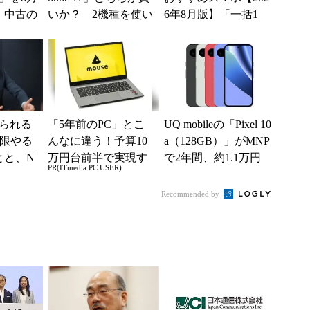
、中古の
いか？ 2機種を使い
6年8月版】「一括1
ムがお
込んで分かった“スペ
円」「月1円」からお
ッ...
得なiPhone／...
られる
「5年前のPC」とこ
UQ mobileの「Pixel 10
低限やる
んなに違う！予算10
a（128GB）」がMNP
とと、N
万円台前半で実現す
で2年間、約1.1万円
PR(ITmedia PC USER)
る快適PCライフ
に【スマホお得...
Recommended by