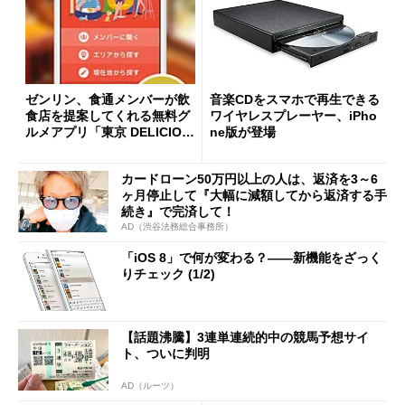
ゼンリン、食通メンバーが飲
音楽CDをスマホで再生できる
食店を提案してくれる無料グ
ワイヤレスプレーヤー、iPho
ルメアプリ「東京 DELICIOU
ne版が登場
S CLUB」リリース
カードローン50万円以上の人は、返済を3～6
ヶ月停止して『大幅に減額してから返済する手
続き』で完済して！
AD（渋谷法務総合事務所）
「iOS 8」で何が変わる？――新機能をざっく
りチェック (1/2)
【話題沸騰】3連単連続的中の競馬予想サイ
ト、ついに判明
AD（ルーツ）