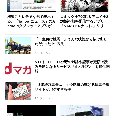
機種ごとに最適な形で表示す
コミック全700話＆アニメ全2
る、「Yahoo!ニュース」のA
20話を無料配信するアプリ
ndroidタブレットアプリが登
「NARUTO-ナルト-」リリー
場
ス
「一生負け競馬…」そんな状況から抜け出し
た”たった1つ方法
AD（ルーツ）
NTTドコモ、14分野の雑誌や記事が定額で読
み放題になるサービス「dマガジン」を提供開
始
「3連続万馬券…！」今話題の稼げる競馬予想
サイトがバグすぎる件
AD（ルーツ）