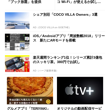
「ブック放題」を提供
コ Wi-Fi」が使えるか試して
みた (1/2)
シェア別荘「COCO VILLA Owners」3選
AD（COCO VILLA on GOETHE）
iOS／Androidアプリ「周波数帳2018」リリー
ス 新たにARモードを搭載
楽天週間ランキング1位！シリーズ累計3億包
のスッキリ茶。380円でお試し
AD（ハーブ健康本舗）
グルメアプリ「TERIYAKI」
オリジナルの動画配信サービ