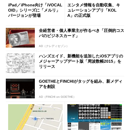
iPad／iPhone向け「iVOCAL
エンタメ情報を自動収集、キ
OID」シリーズに「メルリ」
ュレーションアプリ「KOL
バージョンが登場
A」の正式版
全経営者・個人事業主が作るべき「圧倒的コス
パのビジネスカード」
AD（クレディセゾン）
ハンズエイド、新機能を追加したiOSアプリの
メジャーアップデート版「周波数帳2015」を
リリース
GOETHEとFINCHIがタッグを組み、新メディ
アを創設
AD（FINCHI on GOETHE）