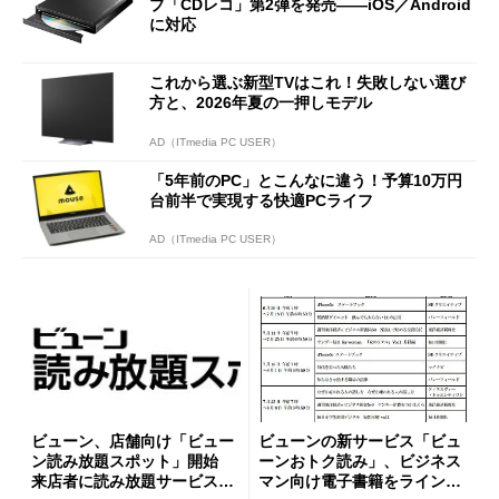
ブ「CDレコ」第2弾を発売――iOS／Android
に対応
これから選ぶ新型TVはこれ！失敗しない選び
方と、2026年夏の一押しモデル
AD（ITmedia PC USER）
「5年前のPC」とこんなに違う！予算10万円
台前半で実現する快適PCライフ
AD（ITmedia PC USER）
ビューン、店舗向け「ビュー
ビューンの新サービス「ビュ
ン読み放題スポット」開始
ーンおトク読み」、ビジネス
来店者に読み放題サービスを
マン向け電子書籍をラインア