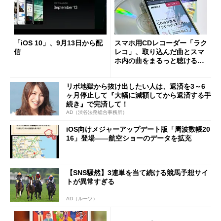
「iOS 10」、9月13日から配
スマホ用CDレコーダー「ラク
信
レコ」、取り込んだ曲とスマ
ホ内の曲をまるっと聴けるよ
うに 新機能「楽曲リンク」
追加
リボ地獄から抜け出したい人は、返済を3～6
ヶ月停止して『大幅に減額してから返済する手
続き』で完済して！
AD（渋谷法務総合事務所）
iOS向けメジャーアップデート版「周波数帳20
16」登場――航空ショーのデータを拡充
【SNS騒然】3連単を当て続ける競馬予想サイ
トが異常すぎる
AD（ルーツ）