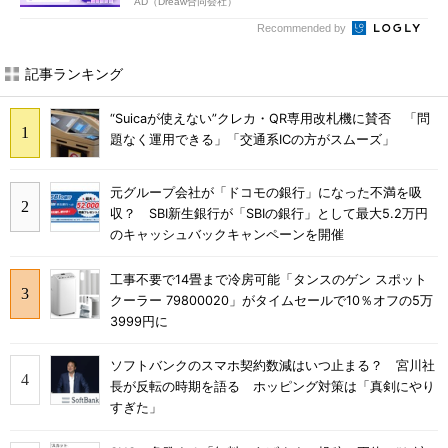
AD（Dreaw合同会社）
Recommended by
記事ランキング
“Suicaが使えない”クレカ・QR専用改札機に賛否 「問
題なく運用できる」「交通系ICの方がスムーズ」
元グループ会社が「ドコモの銀行」になった不満を吸
収？ SBI新生銀行が「SBIの銀行」として最大5.2万円
のキャッシュバックキャンペーンを開催
工事不要で14畳まで冷房可能「タンスのゲン スポット
クーラー 79800020」がタイムセールで10％オフの5万
3999円に
ソフトバンクのスマホ契約数減はいつ止まる？ 宮川社
長が反転の時期を語る ホッピング対策は「真剣にやり
すぎた」