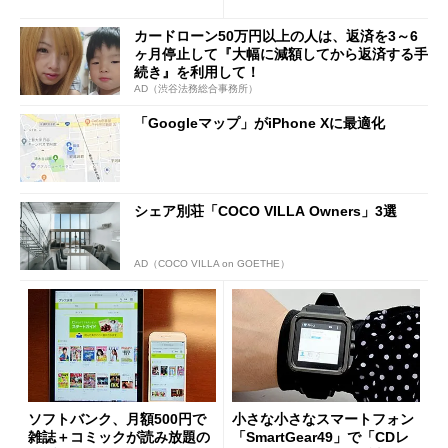
提供
ップ
カードローン50万円以上の人は、返済を3～6
ヶ月停止して『大幅に減額してから返済する手
続き』を利用して！
AD（渋谷法務総合事務所）
「Googleマップ」がiPhone Xに最適化
シェア別荘「COCO VILLA Owners」3選
AD（COCO VILLA on GOETHE）
ソフトバンク、月額500円で
小さな小さなスマートフォン
雑誌＋コミックが読み放題の
「SmartGear49」で「CDレ