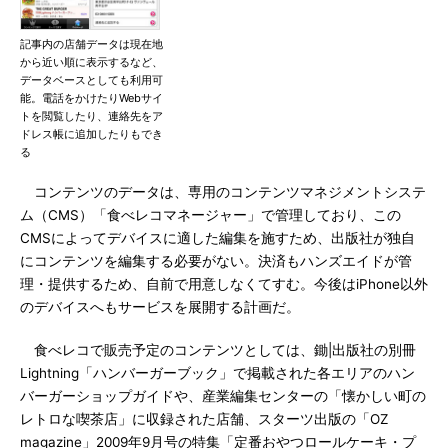
記事内の店舗データは現在地
から近い順に表示するなど、
データベースとしても利用可
能。電話をかけたりWebサイ
トを閲覧したり、連絡先をア
ドレス帳に追加したりもでき
る
コンテンツのデータは、専用のコンテンツマネジメントシステ
ム（CMS）「食べレコマネージャー」で管理しており、この
CMSによってデバイスに適した編集を施すため、出版社が独自
にコンテンツを編集する必要がない。決済もハンズエイドが管
理・提供するため、自前で用意しなくてすむ。今後はiPhone以外
のデバイスへもサービスを展開する計画だ。
食べレコで販売予定のコンテンツとしては、鋤|出版社の別冊
Lightning「ハンバーガーブック」で掲載された各エリアのハン
バーガーショップガイドや、産業編集センターの「懐かしい町の
レトロな喫茶店」に収録された店舗、スターツ出版の「OZ
magazine」2009年9月号の特集「定番おやつロールケーキ・プ