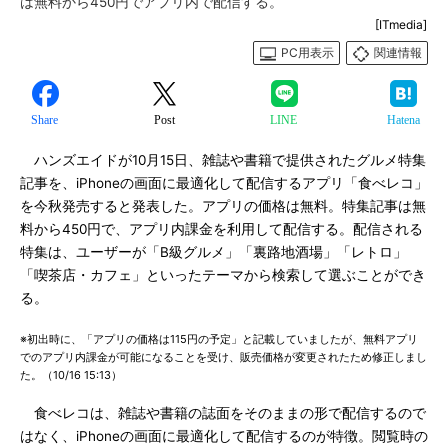
は無料から450円でアプリ内で配信する。
[ITmedia]
PC用表示
関連情報
Share
Post
LINE
Hatena
ハンズエイドが10月15日、雑誌や書籍で提供されたグルメ特集
記事を、iPhoneの画面に最適化して配信するアプリ「食べレコ」
を今秋発売すると発表した。アプリの価格は無料。特集記事は無
料から450円で、アプリ内課金を利用して配信する。配信される
特集は、ユーザーが「B級グルメ」「裏路地酒場」「レトロ」
「喫茶店・カフェ」といったテーマから検索して選ぶことができ
る。
※初出時に、「アプリの価格は115円の予定」と記載していましたが、無料アプリ
でのアプリ内課金が可能になることを受け、販売価格が変更されたため修正しまし
た。（10/16 15:13）
食べレコは、雑誌や書籍の誌面をそのままの形で配信するので
はなく、iPhoneの画面に最適化して配信するのが特徴。閲覧時の