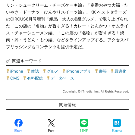
リン・シュークリーム・チーズケーキ編」「定番おやつ大福・た
いやき・ドーナツ・ひんやりスイーツ編」、KK ベストセラーズ
のCIRCUS6月号増刊「絶品！大人のB級グルメ」で取り上げられ
た「この店の『名物』が旨すぎる！カレー・とんかつ・オムライ
ス・チャーシューメン編」「この店の『名物』が旨すぎる！焼
肉・丼・うどん・もつ編」などをラインアップする。アクセスパ
ブリッシングもコンテンツを提供予定だ。
関連キーワード
iPhone
|
雑誌
|
グルメ
|
iPhoneアプリ
|
書籍
|
最適化
|
CMS
|
有料配信
|
データベース
Copyright © ITmedia, Inc. All Rights Reserved.
関連情報
Share
Post
LINE
Hatena