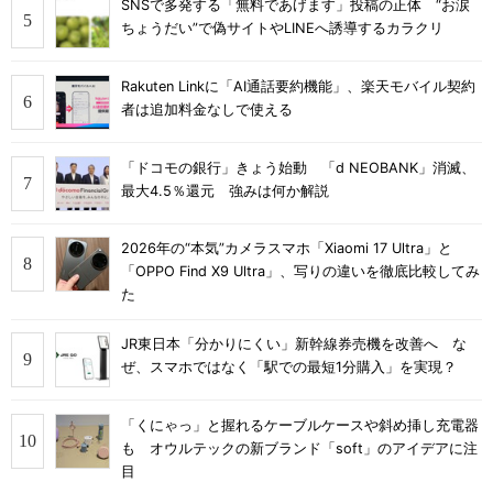
SNSで多発する「無料であげます」投稿の正体 “お涙
ちょうだい”で偽サイトやLINEへ誘導するカラクリ
Rakuten Linkに「AI通話要約機能」、楽天モバイル契約
者は追加料金なしで使える
「ドコモの銀行」きょう始動 「d NEOBANK」消滅、
最大4.5％還元 強みは何か解説
2026年の“本気”カメラスマホ「Xiaomi 17 Ultra」と
「OPPO Find X9 Ultra」、写りの違いを徹底比較してみ
た
JR東日本「分かりにくい」新幹線券売機を改善へ な
ぜ、スマホではなく「駅での最短1分購入」を実現？
「くにゃっ」と握れるケーブルケースや斜め挿し充電器
も オウルテックの新ブランド「soft」のアイデアに注
目