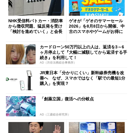
NHK受信料パトカー・消防車
ゲオが「ゲオのサマーセール
から徴収問題、猛反発を受け
2026」を8月8日から開催、中
「検討を進めていく」と会長
古のスマホやゲームがお得に
カードローン50万円以上の人は、返済を3～6
ヶ月停止して『大幅に減額してから返済する手
続き』を利用して！
AD（渋谷法務総合事務所）
JR東日本「分かりにくい」新幹線券売機を改
善へ なぜ、スマホではなく「駅での最短1分
購入」を実現？
「創薬立国」復活への分岐点
AD（三菱総合研究所）