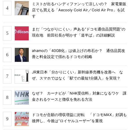
ミストが出るハンディファンって涼しいの？ 家電量販
店でも買える「Aecooly Cold Air／Cold Air Pro」を試
す
まだ「つながりにくい」声ある“ドコモ通信品質問題”の
現在地 前田社長が明かす「道半ば」の詳細解説
ahamoの「40GB化」は値上げの布石か？ 通信品質改
善と料金設定で揺れるドコモの戦略
JR東日本「分かりにくい」新幹線券売機を改善へ な
ぜ、スマホではなく「駅での最短1分購入」を実現？
なぜ？ カーナビが「NHK受信料」対象になるワケ 課
金されるケースと徴収を免れる方法
ドコモが念願の増収増益に好転 「ドコモMAX」好調も
後押し、今後は“ロイヤルユーザー”を重視