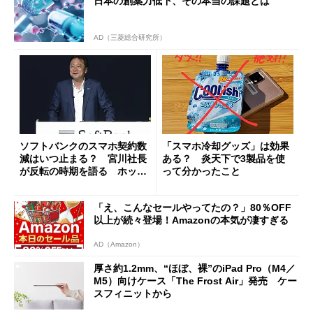
日本の創薬力低下、その本当の課題とは
AD（三菱総合研究所）
ソフトバンクのスマホ契約数
「スマホ冷却グッズ」は効果
減はいつ止まる？ 宮川社長
ある？ 炎天下で3製品を使
が反転の時期を語る ホッピ
って分かったこと
ング対策は「真剣にやりすぎ
た」
「え、こんなセールやってたの？」80％OFF
以上が続々登場！Amazonの本気が凄すぎる
AD（Amazon）
厚さ約1.2mm、“ほぼ、裸”のiPad Pro（M4／
M5）向けケース「The Frost Air」発売 ケー
スフィニットから