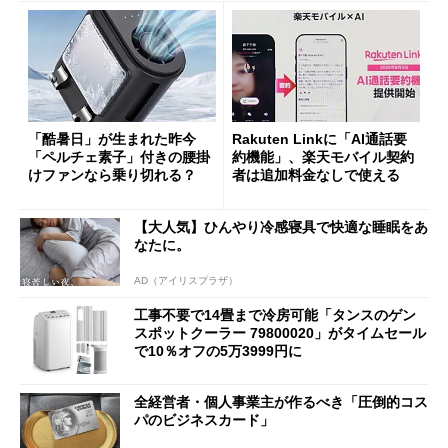
「酷暑日」が生まれた昨今
Rakuten Linkに「AI通話要
「ペルチェ素子」付きの腰掛
約機能」、楽天モバイル契約
けファンなら乗り切れる？
者は追加料金なしで使える
【大人気】ひんやり冷感寝具で快適な睡眠をあ
なたに。
AD（アイリスプラザ）
工事不要で14畳まで冷房可能「タンスのゲン
スポットクーラー 79800020」がタイムセール
で10％オフの5万3999円に
全経営者・個人事業主が作るべき「圧倒的コス
パのビジネスカード」