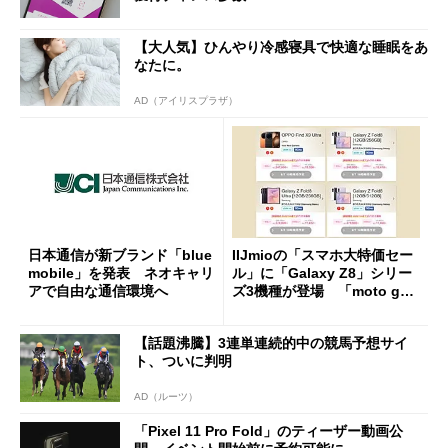
【大人気】ひんやり冷感寝具で快適な睡眠をあ
なたに。
AD（アイリスプラザ）
日本通信が新ブランド「blue
IIJmioの「スマホ大特価セー
mobile」を発表 ネオキャリ
ル」に「Galaxy Z8」シリー
アで自由な通信環境へ
ズ3機種が登場 「moto g37
j」や「OPPO Find X9 Ultr
a」も
【話題沸騰】3連単連続的中の競馬予想サイ
ト、ついに判明
AD（ルーツ）
「Pixel 11 Pro Fold」のティーザー動画公