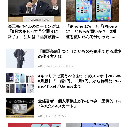
楽天モバイルのローミングは
「iPhone 17e」と「iPhone
「9月末をもって予定通りに
17」どちらが買いか？ 2機
終了」 狙いは「品質改善」
種を使い込んで分かった“ス
ただし「ルーラル限定で期
ペック表にない違い”
限を切った新契約」の可能性
【西野亮廣】つくりたいものを追求できる環境
も
の作り方とは
AD（FINCHI on GOETHE）
4キャリアで買うべきおすすめスマホ【2026年
8月版】「一括1円」「月1円」からお得なiPho
ne／Pixel／Galaxyまで
全経営者・個人事業主が作るべき「圧倒的コス
パのビジネスカード」
AD（クレディセゾン）