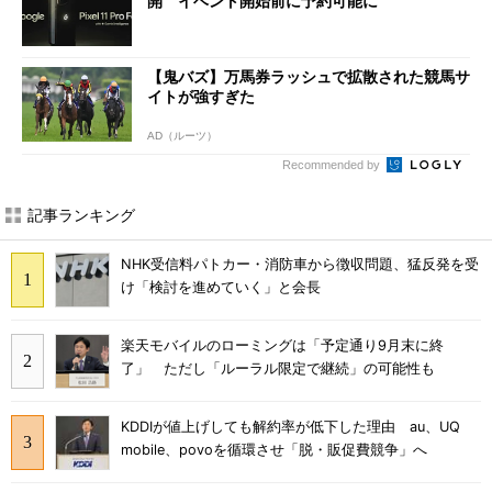
開 イベント開始前に予約可能に
【鬼バズ】万馬券ラッシュで拡散された競馬サ
イトが強すぎた
AD（ルーツ）
Recommended by
記事ランキング
NHK受信料パトカー・消防車から徴収問題、猛反発を受
け「検討を進めていく」と会長
楽天モバイルのローミングは「予定通り9月末に終
了」 ただし「ルーラル限定で継続」の可能性も
KDDIが値上げしても解約率が低下した理由 au、UQ
mobile、povoを循環させ「脱・販促費競争」へ