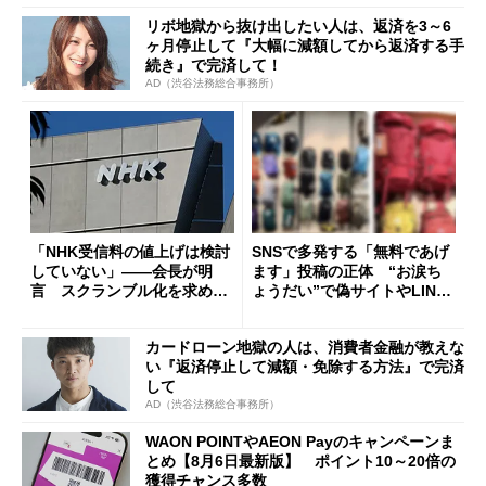
リボ地獄から抜け出したい人は、返済を3～6
ヶ月停止して『大幅に減額してから返済する手
続き』で完済して！
AD（渋谷法務総合事務所）
「NHK受信料の値上げは検討
SNSで多発する「無料であげ
していない」――会長が明
ます」投稿の正体 “お涙ち
言 スクランブル化を求める
ょうだい”で偽サイトやLINE
声絶えず
へ誘導するカラクリ
カードローン地獄の人は、消費者金融が教えな
い『返済停止して減額・免除する方法』で完済
して
AD（渋谷法務総合事務所）
WAON POINTやAEON Payのキャンペーンま
とめ【8月6日最新版】 ポイント10～20倍の
獲得チャンス多数