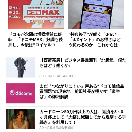
ドコモが念願の増収増益に好
“特典終了”が続く「d払い」
転 「ドコモMAX」好調も後
「dポイント」のお得さはど
押し、今後は“ロイヤルユー
う変わるのか これからは
ザー”を重視
「dカード」の利用が得策？
【西野亮廣】ビジネス書最新刊『北極星 僕た
ちはどう働くか』
AD（FINCHI on GOETHE）
まだ「つながりにくい」声ある“ドコモ通信品
質問題”の現在地 前田社長が明かす「道半
ば」の詳細解説
カードローン50万円以上の人は、返済を3～6
ヶ月停止して『大幅に減額してから返済する手
続き』を利用して！
AD（渋谷法務総合事務所）