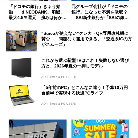
「ドコモの銀行」きょう始
元グループ会社が「ドコモの
動 「d NEOBANK」消滅、
銀行」になった不満を吸収？
最大4.5％還元 強みは何か解
SBI新生銀行が「SBIの銀
説
行」として最大5.2万円のキャ
ッシュバックキャンペーンを
“Suicaが使えない”クレカ・QR専用改札機に
開催
賛否 「問題なく運用できる」「交通系ICの方
がスムーズ」
これから選ぶ新型TVはこれ！失敗しない選び
方と、2026年夏の一押しモデル
AD（ITmedia PC USER）
「5年前のPC」とこんなに違う！予算10万円
台前半で実現する快適PCライフ
AD（ITmedia PC USER）