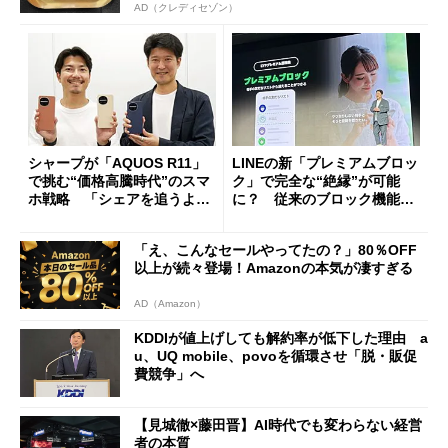
AD（クレディセゾン）
シャープが「AQUOS R11」
LINEの新「プレミアムブロッ
で挑む“価格高騰時代”のスマ
ク」で完全な“絶縁”が可能
ホ戦略 「シェアを追うより
に？ 従来のブロック機能と
も既存ユーザーを大切に」
の決定的な違い
「え、こんなセールやってたの？」80％OFF
以上が続々登場！Amazonの本気が凄すぎる
AD（Amazon）
KDDIが値上げしても解約率が低下した理由 a
u、UQ mobile、povoを循環させ「脱・販促
費競争」へ
【見城徹×藤田晋】AI時代でも変わらない経営
者の本質