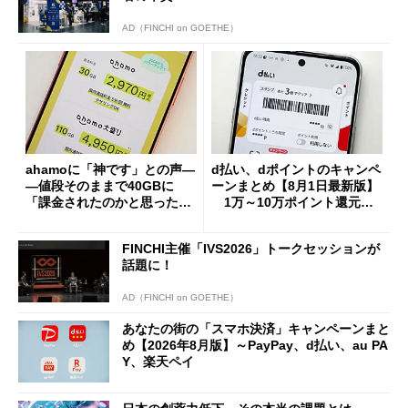
AD（FINCHI on GOETHE）
ahamoに「神です」との声―
d払い、dポイントのキャンペ
―値段そのままで40GBに
ーンまとめ【8月1日最新版】
「課金されたのかと思った」
1万～10万ポイント還元の
と戸惑いも
施策がめじろ押し
FINCHI主催「IVS2026」トークセッションが
話題に！
AD（FINCHI on GOETHE）
あなたの街の「スマホ決済」キャンペーンまと
め【2026年8月版】～PayPay、d払い、au PA
Y、楽天ペイ