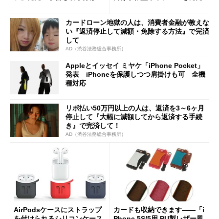
れるループ付き
カードローン地獄の人は、消費者金融が教えな
い『返済停止して減額・免除する方法』で完済
して
AD（渋谷法務総合事務所）
Appleとイッセイ ミヤケ「iPhone Pocket」
発表 iPhoneを保護しつつ肩掛けも可 全機
種対応
リボ払い50万円以上の人は、返済を3～6ヶ月
停止して『大幅に減額してから返済する手続
き』で完済して！
AD（渋谷法務総合事務所）
AirPodsケースにストラップ
カードも収納できます――「i
を付けられるシリコンケース
Phone 5S/5用 PU製レザー風