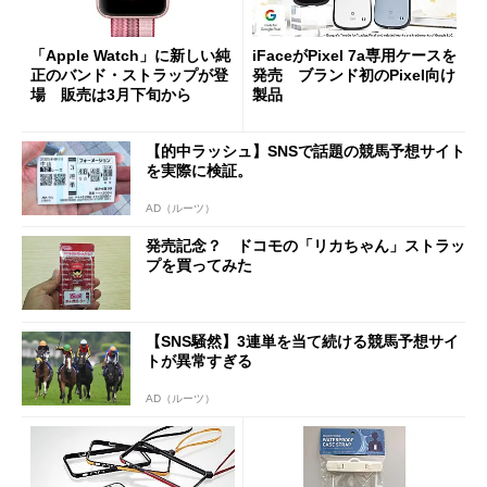
「Apple Watch」に新しい純
iFaceがPixel 7a専用ケースを
正のバンド・ストラップが登
発売 ブランド初のPixel向け
場 販売は3月下旬から
製品
【的中ラッシュ】SNSで話題の競馬予想サイト
を実際に検証。
AD（ルーツ）
発売記念？ ドコモの「リカちゃん」ストラッ
プを買ってみた
【SNS騒然】3連単を当て続ける競馬予想サイ
トが異常すぎる
AD（ルーツ）