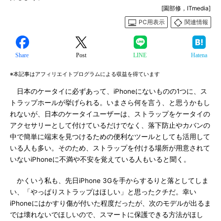
[園部修，ITmedia]
PC用表示
関連情報
Share
Post
LINE
Hatena
※本記事はアフィリエイトプログラムによる収益を得ています
日本のケータイに必ずあって、iPhoneにないものの1つに、ス
トラップホールが挙げられる。いまさら何を言う、と思うかもし
れないが、日本のケータイユーザーは、ストラップをケータイの
アクセサリーとして付けているだけでなく、落下防止やカバンの
中で簡単に端末を見つけるための便利なツールとしても活用して
いる人も多い。そのため、ストラップを付ける場所が用意されて
いないiPhoneに不満や不安を覚えている人もいると聞く。
かくいう私も、先日iPhone 3Gを手からするりと落としてしま
い、「やっぱりストラップはほしい」と思ったクチだ。幸い
iPhoneにはかすり傷が付いた程度だったが、次のモデルが出るま
では壊れないでほしいので、スマートに保護できる方法がほし