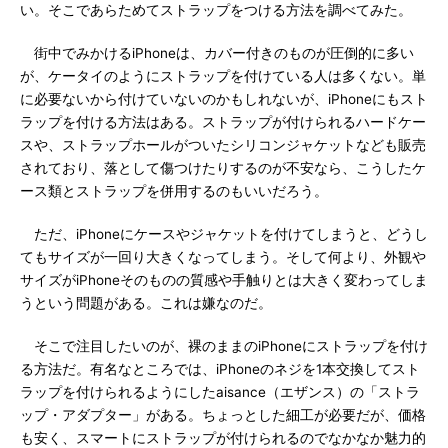
い。そこであらためてストラップをつける方法を調べてみた。
街中でみかけるiPhoneは、カバー付きのものが圧倒的に多い
が、ケータイのようにストラップを付けている人は多くない。単
に必要ないから付けていないのかもしれないが、iPhoneにもスト
ラップを付ける方法はある。ストラップが付けられるハードケー
スや、ストラップホールがついたシリコンジャケットなども販売
されており、落として傷つけたりするのが不安なら、こうしたケ
ース類とストラップを併用するのもいいだろう。
ただ、iPhoneにケースやジャケットを付けてしまうと、どうし
てもサイズが一回り大きくなってしまう。そして何より、外観や
サイズがiPhoneそのものの質感や手触りとは大きく変わってしま
うという問題がある。これは嫌なのだ。
そこで注目したいのが、裸のままのiPhoneにストラップを付け
る方法だ。有名なところでは、iPhoneのネジを1本交換してスト
ラップを付けられるようにしたaisance（エザンス）の「ストラ
ップ・アダプター」がある。ちょっとした細工が必要だが、価格
も安く、スマートにストラップが付けられるのでなかなか魅力的