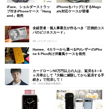
iFace、ショルダーストラッ
iPhoneをバッグにするMags
プ付きiPhoneケース「Hang
afe対応ケースが登場
and」発売
全経営者・個人事業主が作るべき「圧倒的コス
パのビジネスカード」
AD（クレディセゾン）
Hamee、4カラーから選べるPUレザーのiPho
ne 6 Plus向け洋書風ケースを発売
カードローン50万円以上の人は、返済を3～6
ヶ月停止して『大幅に減額してから返済する手
続き』で完済して！
AD（渋谷法務総合事務所）