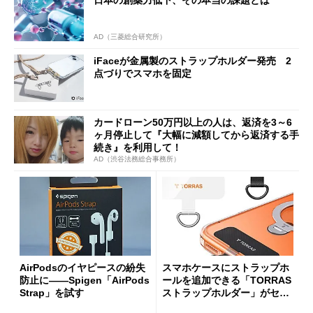
AD（三菱総合研究所）
iFaceが金属製のストラップホルダー発売 2
点づりでスマホを固定
カードローン50万円以上の人は、返済を3～6
ヶ月停止して『大幅に減額してから返済する手
続き』を利用して！
AD（渋谷法務総合事務所）
AirPodsのイヤピースの紛失
スマホケースにストラップホ
防止に――Spigen「AirPods
ールを追加できる「TORRAS
Strap」を試す
ストラップホルダー」がセー
ルで1131円で販売中