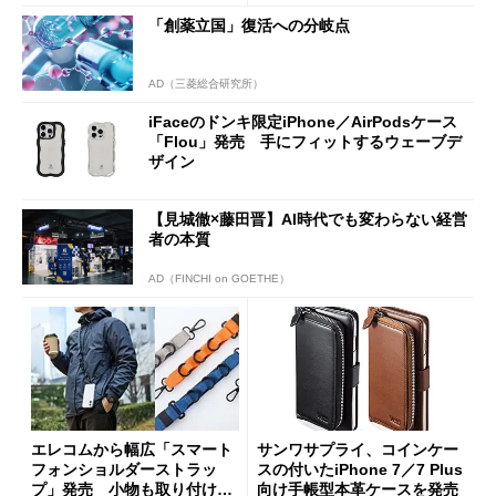
「創薬立国」復活への分岐点
AD（三菱総合研究所）
iFaceのドンキ限定iPhone／AirPodsケース
「Flou」発売 手にフィットするウェーブデ
ザイン
【見城徹×藤田晋】AI時代でも変わらない経営
者の本質
AD（FINCHI on GOETHE）
エレコムから幅広「スマート
サンワサプライ、コインケー
フォンショルダーストラッ
スの付いたiPhone 7／7 Plus
プ」発売 小物も取り付けら
向け手帳型本革ケースを発売