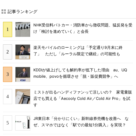
記事ランキング
NHK受信料パトカー・消防車から徴収問題、猛反発を受
け「検討を進めていく」と会長
楽天モバイルのローミングは「予定通り9月末に終
了」 ただし「ルーラル限定で継続」の可能性も
KDDIが値上げしても解約率が低下した理由 au、UQ
mobile、povoを循環させ「脱・販促費競争」へ
ミストが出るハンディファンって涼しいの？ 家電量販
店でも買える「Aecooly Cold Air／Cold Air Pro」を試
す
JR東日本「分かりにくい」新幹線券売機を改善へ な
ぜ、スマホではなく「駅での最短1分購入」を実現？