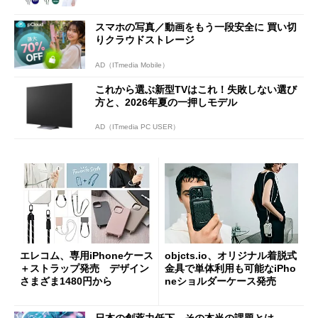
スマホの写真／動画をもう一段安全に 買い切
りクラウドストレージ
AD（ITmedia Mobile）
これから選ぶ新型TVはこれ！失敗しない選び
方と、2026年夏の一押しモデル
AD（ITmedia PC USER）
エレコム、専用iPhoneケース
objcts.io、オリジナル着脱式
＋ストラップ発売 デザイン
金具で単体利用も可能なiPho
さまざま1480円から
neショルダーケース発売
日本の創薬力低下、その本当の課題とは