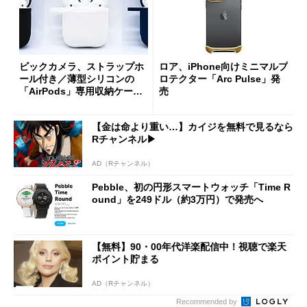
ビックカメラ、ストラップホ
ロア、iPhone向けミニマルプ
ール付き／薄型シリコンの
ロテクター「Arc Pulse」発
「AirPods」専用収納ケース
売
を発売
【金は命より重い…】カイジを無料で見るなら
Rチャンネル▶︎
AD（Rチャンネル）
Pebble、初の円形スマートウォッチ「Time R
ound」を249ドル（約3万円）で発売へ
【無料】90・00年代洋楽配信中！視聴で楽天
ポイント貯まる
AD（Rチャンネル）
Recommended by