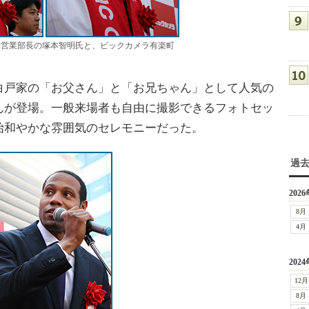
役営業部長の塚本智明氏と、ビックカメラ有楽町
戸家の「お父さん」と「お兄ちゃん」として人気の
んが登場。一般来場者も自由に撮影できるフォトセッ
始和やかな雰囲気のセレモニーだった。
過
2026
8月
4月
2024
12月
8月