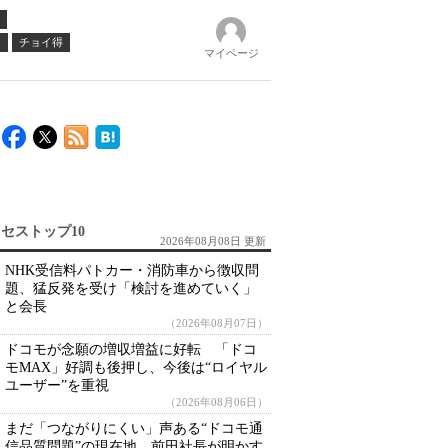
ノ
チョイ得
マイページ
セストップ10
2026年08月08日 更新
NHK受信料パトカー・消防車から徴収問
題、猛反発を受け「検討を進めていく」
と会長
（2026年08月07日）
ドコモが念願の増収増益に好転 「ドコ
モMAX」好調も後押し、今後は“ロイヤル
ユーザー”を重視
（2026年08月06日）
まだ「つながりにくい」声ある“ドコモ通
信品質問題”の現在地 前田社長が明かす