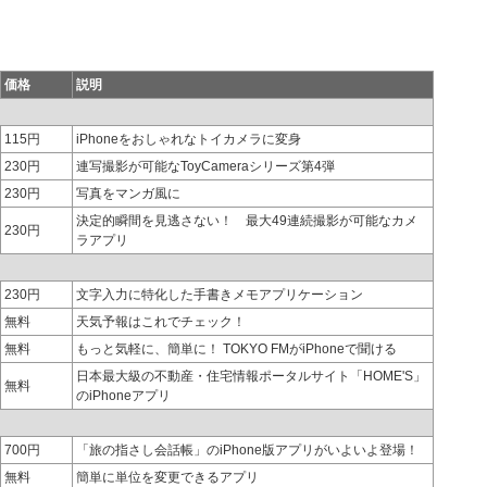
価格
説明
115円
iPhoneをおしゃれなトイカメラに変身
230円
連写撮影が可能なToyCameraシリーズ第4弾
230円
写真をマンガ風に
決定的瞬間を見逃さない！ 最大49連続撮影が可能なカメ
230円
ラアプリ
230円
文字入力に特化した手書きメモアプリケーション
無料
天気予報はこれでチェック！
無料
もっと気軽に、簡単に！ TOKYO FMがiPhoneで聞ける
日本最大級の不動産・住宅情報ポータルサイト「HOME'S」
無料
のiPhoneアプリ
700円
「旅の指さし会話帳」のiPhone版アプリがいよいよ登場！
無料
簡単に単位を変更できるアプリ