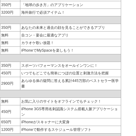
350円
「地球の歩き方」のアプリケーション
3200円
海外旅行で必須アイテム！
350円
あなたの未来と過去の顔を見ることができるアプリ
無料
合コン・宴会に最適なアプリ
無料
カラオケ歌い放題！
無料
iPhoneでMySpaceを楽しもう！
350円
スポーツパフォーマンスをオールインワンに！
450円
いつでもどこでも簡単につぼの位置と刺激方法を把握
あらゆる体の疑問に答える累計445万部のベストセラー医学
2900円
書
無料
お気に入りのサイトをオフラインでもチェック！
iPhone 3GS専用名刺認識システム搭載人脈アプリケーショ
450円
ン
650円
iPhoneがスキャナーに大変身
1200円
iPhoneで動作するスケジュール管理ソフト