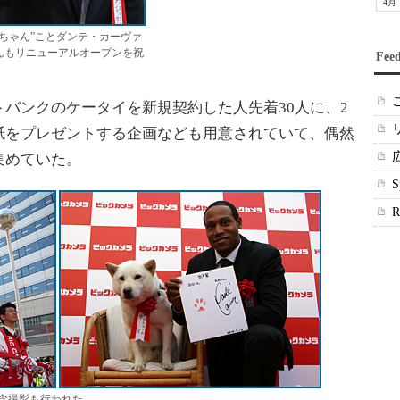
4月
兄ちゃん”ことダンテ・カーヴァ
んもリニューアルオープンを祝
Fee
バンクのケータイを新規契約した人先着30人に、2
紙をプレゼントする企画なども用意されていて、偶然
集めていた。
念撮影も行われた