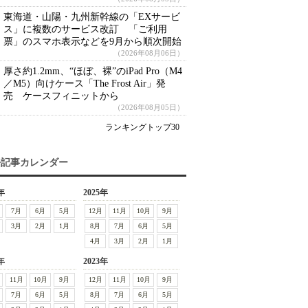
東海道・山陽・九州新幹線の「EXサービ
ス」に複数のサービス改訂 「ご利用
票」のスマホ表示などを9月から順次開始
（2026年08月06日）
厚さ約1.2mm、“ほぼ、裸”のiPad Pro（M4
／M5）向けケース「The Frost Air」発
売 ケースフィニットから
（2026年08月05日）
ランキングトップ30
去記事カレンダー
年
2025年
7月
6月
5月
12月
11月
10月
9月
3月
2月
1月
8月
7月
6月
5月
4月
3月
2月
1月
年
2023年
11月
10月
9月
12月
11月
10月
9月
7月
6月
5月
8月
7月
6月
5月