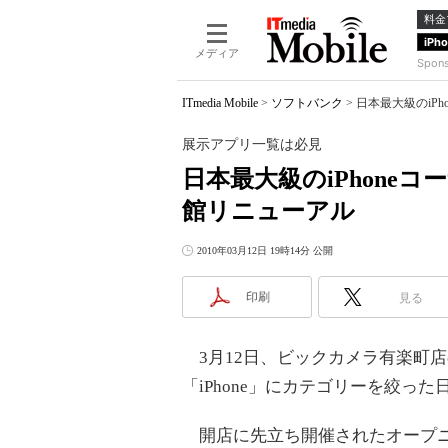
料金
iPh
メディア
Spon
ITmedia Mobile
>
ソフトバンク
>
日本最大級のiP
展示アプリ一覧は必見
日本最大級のiPhone
館リニューアル
2010年03月12日 19時14分 公開
印刷
見る
3月12日、ビックカメラ有楽町
「iPhone」にカテゴリーを絞っ
開店に先立ち開催されたオープニン