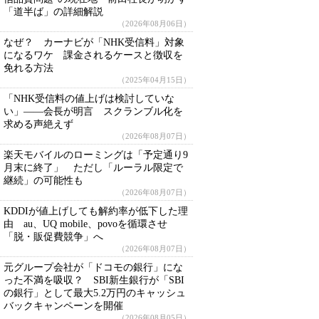
「道半ば」の詳細解説
（2026年08月06日）
なぜ？ カーナビが「NHK受信料」対象
になるワケ 課金されるケースと徴収を
免れる方法
（2025年04月15日）
「NHK受信料の値上げは検討していな
い」――会長が明言 スクランブル化を
求める声絶えず
（2026年08月07日）
楽天モバイルのローミングは「予定通り9
月末に終了」 ただし「ルーラル限定で
継続」の可能性も
（2026年08月07日）
KDDIが値上げしても解約率が低下した理
由 au、UQ mobile、povoを循環させ
「脱・販促費競争」へ
（2026年08月07日）
元グループ会社が「ドコモの銀行」にな
った不満を吸収？ SBI新生銀行が「SBI
の銀行」として最大5.2万円のキャッシュ
バックキャンペーンを開催
（2026年08月05日）