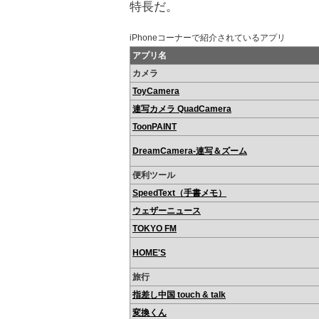
特長だ。
iPhoneコーナーで紹介されているアプリ
アプリ名
カメラ
ToyCamera
連写カメラ QuadCamera
ToonPAINT
DreamCamera-連写＆ズーム
便利ツール
SpeedText（手書メモ）
ウェザーニュース
TOKYO FM
HOME'S
旅行
指差し中国 touch & talk
変換くん