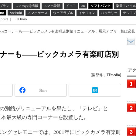
プラン
スマホお得情報
スマホ決済
ドコモ
ソフトバンク
楽天モバイル
au
スマホケース
ウェアラブル
イヤフォン
バッテリー
デジモ
one
Android
sored ｜
IIJmio
honeコーナーも――ビックカメラ有楽町店別館リニューアル：展示アプリ一覧は必見
コーナーも――ビックカメラ有楽町店別
アク
[園部修，
ITmedia
]
Share
店の別館がリニューアルを果たし、「テレビ」と
た日本最大級の専門コーナーを設置した。
グセレモニーでは、2001年にビックカメラ有楽町