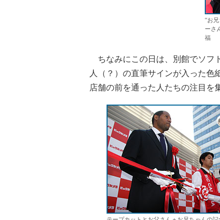
“お
ーさ
福
ちなみにこの日は、別館でソフト
人（？）の直筆サインが入った色
店舗の前を通った人たちの注目を
テープカットとお父さん＋お兄ちゃんの記