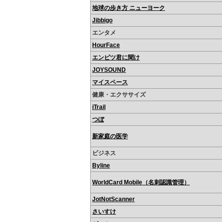
地球の歩き方 ニューヨーク
Jibbigo
エンタメ
HourFace
エンピツ君に聞け
JOYSOUND
マイスペース
健康・エクササイズ
iTrail
つぼ
新家庭の医学
ビジネス
Byline
WorldCard Mobile（名刺認識管理）
JotNotScanner
さいすけ