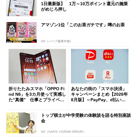
1日最新版】 1万～10万ポイント還元の施策
がめじろ押し
アマゾン1位「このお茶ガチです」噂のお茶
AD（ハーブ健康本舗）
折りたたみスマホ「OPPO Fi
あなたの街の「スマホ決済」
nd N6」を3カ月使って実感し
キャンペーンまとめ【2026年
た“真価” 仕事とプライベー
8月版】～PayPay、d払い、a
トで大活躍
u PAY、楽天ペイ
トップ棋士が中学受験の体験談を語る特別座談
会
AD（SAPIX YOZEMI GROUP）