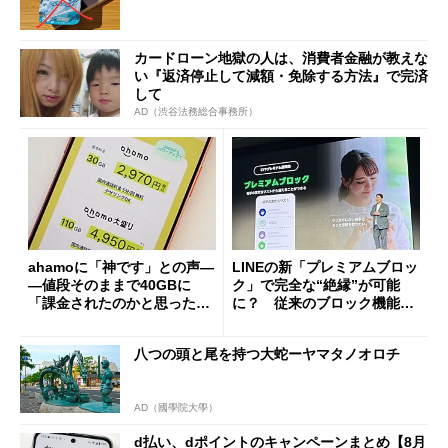
カードローン地獄の人は、消費者金融が教えな
い『返済停止して減額・免除する方法』で完済
して
AD（渋谷法務総合事務所）
ahamoに「神です」との声―
LINEの新「プレミアムブロッ
―値段そのままで40GBに
ク」で完全な“絶縁”が可能
「課金されたのかと思った」
に？ 従来のブロック機能と
と戸惑いも
の決定的な違い
八つの頭と尾を持つ大蛇ーヤマタノオロチ
AD（國學院大學）
d払い、dポイントのキャンペーンまとめ【8月