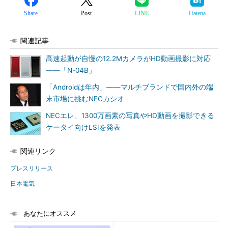
Share
Post
LINE
Hatena
関連記事
高速起動が自慢の12.2MカメラがHD動画撮影に対応
――「N-04B」
「Androidは年内」――マルチブランドで国内外の端
末市場に挑むNECカシオ
NECエレ、1300万画素の写真やHD動画を撮影できる
ケータイ向けLSIを発表
関連リンク
プレスリリース
日本電気
あなたにオススメ