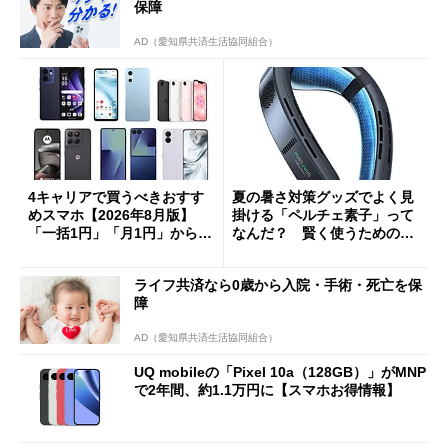
保障
AD（愛知県共済生活協同組合）
4キャリアで買うべきおすす
夏の暑さ対策グッズでよく見
めスマホ【2026年8月版】
掛ける「ペルチェ素子」って
「一括1円」「月1円」からお
なんだ？ 賢く使うための注
得なiPhone／Pixel／Galaxy
意点も
まで
ライフ共済なら0歳から入院・手術・死亡を保
障
AD（愛知県共済生活協同組合）
UQ mobileの「Pixel 10a（128GB）」がMNP
で2年間、約1.1万円に【スマホお得情報】