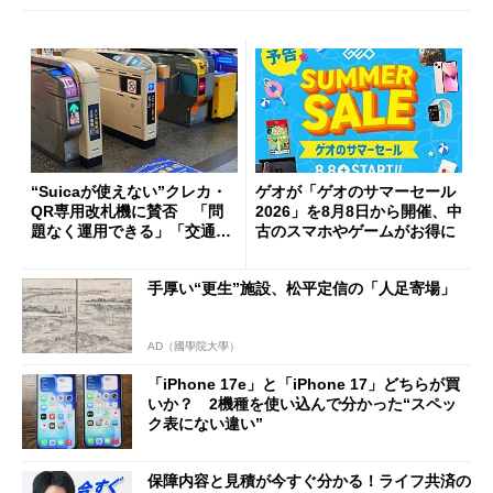
“Suicaが使えない”クレカ・
ゲオが「ゲオのサマーセール
QR専用改札機に賛否 「問
2026」を8月8日から開催、中
題なく運用できる」「交通系I
古のスマホやゲームがお得に
Cの方がスムーズ」
手厚い“更生”施設、松平定信の「人足寄場」
AD（國學院大學）
「iPhone 17e」と「iPhone 17」どちらが買
いか？ 2機種を使い込んで分かった“スペッ
ク表にない違い”
保障内容と見積が今すぐ分かる！ライフ共済の