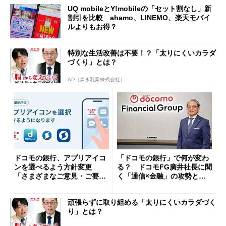
UQ mobileとY!mobileの「セット割なし」新
割引を比較 ahamo、LINEMO、楽天モバイ
ルよりもお得？
特別な生活改善は不要！？「太りにくいカラダ
づくり」とは？
AD（森永乳業株式会社）
ドコモの銀行、アプリアイコ
「ドコモの銀行」で何が変わ
ンを選べるよう方針変更
る？ ドコモFG廣井社長に聞
「さまざまなご意見・ご要望
く「通信×金融」の攻勢とグ
を踏まえ」
ループ戦略
頑張らずに取り組める「太りにくいカラダづく
り」とは？