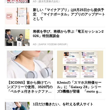
AD（森永乳業株式会社）
新しい「マイナアプリ」は8月25日から提供予
定 「マイナポータル」アプリのアップデート
として
将棋を学び、将棋から学ぶ「竜王セッション2
026」特別座談会
AD（SAPIX YOZEMI GROUP）
【3COINS】首から掛けてハ
IIJmioの「スマホ大特価セー
ンズフリーで使用、3520円の
ル」に「Galaxy Z8」シリー
「ペルチェ付きネックファ
ズ3機種が登場 「moto g37
ン」
j」や「OPPO Find X9 Ultr
a」も
1日だけ働きたい、を叶える求人サイト