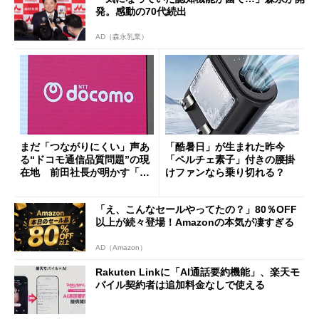
発。感動の70代続出
AD（森永乳業）
まだ「つながりにくい」声あ
「酷暑日」が生まれた昨今
る“ドコモ通信品質問題”の現
「ペルチェ素子」付きの腰掛
在地 前田社長が明かす「道
けファンなら乗り切れる？
半ば」の詳細解説
「え、こんなセールやってたの？」80％OFF
以上が続々登場！Amazonの本気が凄すぎる
AD（Amazon）
Rakuten Linkに「AI通話要約機能」、楽天モ
バイル契約者は追加料金なしで使える