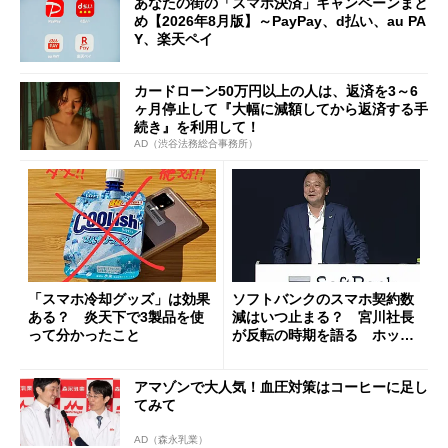
あなたの街の「スマホ決済」キャンペーンまと
め【2026年8月版】～PayPay、d払い、au PA
Y、楽天ペイ
カードローン50万円以上の人は、返済を3～6
ヶ月停止して『大幅に減額してから返済する手
続き』を利用して！
AD（渋谷法務総合事務所）
「スマホ冷却グッズ」は効果
ソフトバンクのスマホ契約数
ある？ 炎天下で3製品を使
減はいつ止まる？ 宮川社長
って分かったこと
が反転の時期を語る ホッピ
ング対策は「真剣にやりすぎ
た」
アマゾンで大人気！血圧対策はコーヒーに足し
てみて
AD（森永乳業）