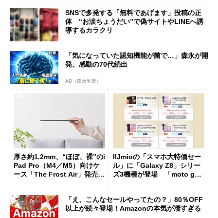
SNSで多発する「無料であげます」投稿の正
体 “お涙ちょうだい”で偽サイトやLINEへ誘
導するカラクリ
「気になっていた認知機能が菌で…」森永が開
発。感動の70代続出
AD（森永乳業）
厚さ約1.2mm、“ほぼ、裸”のi
IIJmioの「スマホ大特価セー
Pad Pro（M4／M5）向けケ
ル」に「Galaxy Z8」シリー
ース「The Frost Air」発売
ズ3機種が登場 「moto g37
ケースフィニットから
j」や「OPPO Find X9 Ultr
a」も
「え、こんなセールやってたの？」80％OFF
以上が続々登場！Amazonの本気が凄すぎる