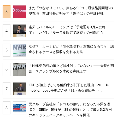
まだ「つながりにくい」声ある“ドコモ通信品質問題”の
現在地 前田社長が明かす「道半ば」の詳細解説
楽天モバイルのローミングは「予定通り9月末に終
了」 ただし「ルーラル限定で継続」の可能性も
なぜ？ カーナビが「NHK受信料」対象になるワケ 課
金されるケースと徴収を免れる方法
「NHK受信料の値上げは検討していない」――会長が明
言 スクランブル化を求める声絶えず
KDDIが値上げしても解約率が低下した理由 au、UQ
mobile、povoを循環させ「脱・販促費競争」へ
元グループ会社が「ドコモの銀行」になった不満を吸
収？ SBI新生銀行が「SBIの銀行」として最大5.2万円
のキャッシュバックキャンペーンを開催