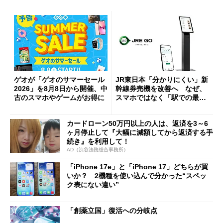
ゲオが「ゲオのサマーセール
JR東日本「分かりにくい」新
2026」を8月8日から開催、中
幹線券売機を改善へ なぜ、
古のスマホやゲームがお得に
スマホではなく「駅での最短
1分購入」を実現？
カードローン50万円以上の人は、返済を3～6
ヶ月停止して『大幅に減額してから返済する手
続き』を利用して！
AD（渋谷法務総合事務所）
「iPhone 17e」と「iPhone 17」どちらが買
いか？ 2機種を使い込んで分かった“スペッ
ク表にない違い”
「創薬立国」復活への分岐点