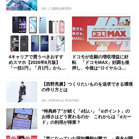
AD（三菱総合研究所）
4キャリアで買うべきおすす
ドコモが念願の増収増益に好
めスマホ【2026年8月版】
転 「ドコモMAX」好調も後
「一括1円」「月1円」からお
押し、今後は“ロイヤルユー
得なiPhone／Pixel／Galaxy
ザー”を重視
まで
【西野亮廣】つくりたいものを追求できる環境
の作り方とは
AD（FINCHI on GOETHE）
“特典終了”が続く「d払い」「dポイント」の
お得さはどう変わるのか これからは「dカー
ド」の利用が得策？
「気になっていた認知機能が菌で…」森永が開