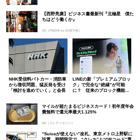
【西野亮廣】ビジネス書最新刊『北極星 僕た
ちはどう働くか』
AD（FINCHI on GOETHE）
NHK受信料パトカー・消防車
LINEの新「プレミアムブロッ
から徴収問題、猛反発を受け
ク」で完全な“絶縁”が可能
「検討を進めていく」と会長
に？ 従来のブロック機能と
の決定的な違い
マイルが超たまるビジネスカード！初年度年会
費無料で還元率最大1.125%
AD（クレディセゾン）
“Suicaが使えない”改札、東京メトロ上野駅に
設置 期間限定で “クレカ”と“QRコード”専