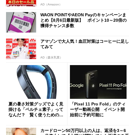
AD（Amazon）
WAON POINTやAEON Payのキャンペーンま
とめ【8月6日最新版】 ポイント10～20倍の
獲得チャンス多数
アマゾンで大人気！血圧対策はコーヒーに足し
てみて
AD（森永乳業）
夏の暑さ対策グッズでよく見
「Pixel 11 Pro Fold」のティ
掛ける「ペルチェ素子」って
ーザー動画公開 イベント開
なんだ？ 賢く使うための注
始前に予約可能に
意点も
カードローン50万円以上の人は、返済を3～6