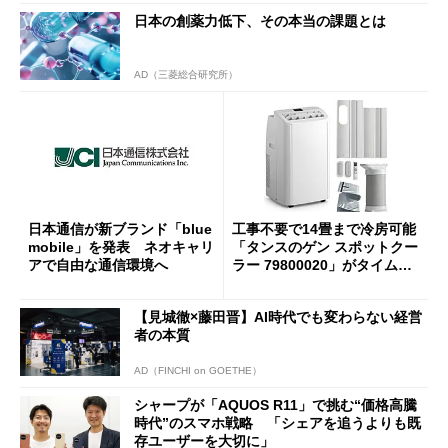
日本の創薬力低下、その本当の課題とは
AD（三菱総合研究所）
日本通信が新ブランド「blue
工事不要で14畳まで冷房可能
mobile」を発表 ネオキャリ
「タンスのゲン スポットクー
アで自由な通信環境へ
ラー 79800020」がタイムセ
ールで10％オフの5万3999円
に
【見城徹×藤田晋】AI時代でも変わらない経営
者の本質
AD（FINCHI on GOETHE）
シャープが「AQUOS R11」で挑む“価格高騰
時代”のスマホ戦略 「シェアを追うよりも既
存ユーザーを大切に」