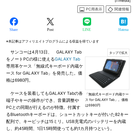
[ITmedia]
PC用表示
関連情報
Share
Post
LINE
Hatena
※本記事はアフィリエイトプログラムによる収益を得ています
サンコーは4月13日、 GALAXY Tab
をノートPCの様に使える
GALAXY Tab
専用革ケース「無線式キーボード内蔵ケ
ース for GALAXY Tab」を発売した。価
格は6980円。
ケースを装着してもGALAXY Tabの各
「無線式キーボード内蔵ケー
ス for GALAXY Tab」。価格
端子やキーの操作ができ、音量調整や
は6980円
PCとの同期が行えるのが特徴。付属す
るBluetoothキーボードは、ショートカットキーが付いた82キー
配列で、キーピッチは15ミリ。USB充電式のバッテリーを内蔵
し、約45時間、1日1.5時間使っても約1カ月持つという。