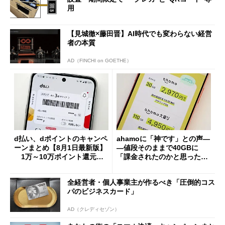
用
【見城徹×藤田晋】AI時代でも変わらない経営
者の本質
AD（FINCHI on GOETHE）
d払い、dポイントのキャンペ
ahamoに「神です」との声―
ーンまとめ【8月1日最新版】
―値段そのままで40GBに
1万～10万ポイント還元の
「課金されたのかと思った」
施策がめじろ押し
と戸惑いも
全経営者・個人事業主が作るべき「圧倒的コス
パのビジネスカード」
AD（クレディセゾン）