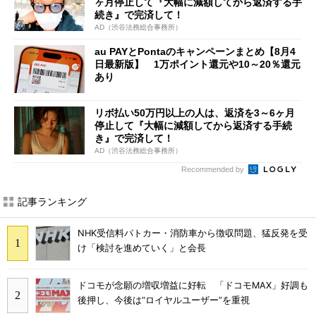
ヶ月停止して『大幅に減額してから返済する手
続き』で完済して！
AD（渋谷法務総合事務所）
au PAYとPontaのキャンペーンまとめ【8月4
日最新版】 1万ポイント還元や10～20％還元
あり
リボ払い50万円以上の人は、返済を3～6ヶ月
停止して『大幅に減額してから返済する手続
き』で完済して！
AD（渋谷法務総合事務所）
Recommended by
記事ランキング
NHK受信料パトカー・消防車から徴収問題、猛反発を受
け「検討を進めていく」と会長
ドコモが念願の増収増益に好転 「ドコモMAX」好調も
後押し、今後は“ロイヤルユーザー”を重視