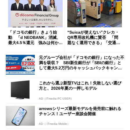
「ドコモの銀行」きょう始
“Suicaが使えない”クレカ・
動 「d NEOBANK」消滅、
QR専用改札機に賛否 「問
最大4.5％還元 強みは何か解
題なく運用できる」「交通系I
説
Cの方がスムーズ」
元グループ会社が「ドコモの銀行」になった不
満を吸収？ SBI新生銀行が「SBIの銀行」と
して最大5.2万円のキャッシュバックキャンペ
ーンを開催
これから選ぶ新型TVはこれ！失敗しない選び
方と、2026年夏の一押しモデル
AD（ITmedia PC USER）
arrowsシリーズ最新モデルを発売前に触れる
チャンス！ユーザー座談会開催
AD（ ITmedia Mobile）