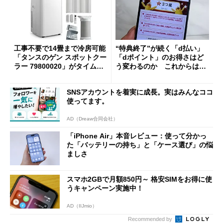
工事不要で14畳まで冷房可能
“特典終了”が続く「d払い」
「タンスのゲン スポットクー
「dポイント」のお得さはど
ラー 79800020」がタイムセ
う変わるのか これからは
ールで10％オフの5万3999円
「dカード」の利用が得策？
に
SNSアカウントを着実に成長。実はみんなココ
使ってます。
AD（Dreaw合同会社）
「iPhone Air」本音レビュー：使って分かっ
た「バッテリーの持ち」と「ケース選び」の悩
ましさ
スマホ2GBで月額850円～ 格安SIMをお得に使
うキャンペーン実施中！
AD（IIJmio）
Recommended by