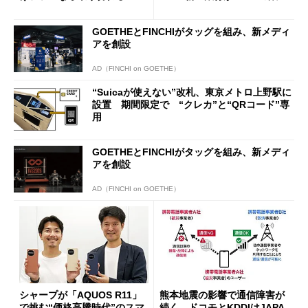
行」として最大5.2万円のキャ
ッシュバックキャンペーンを
GOETHEとFINCHIがタッグを組み、新メディ
開催
アを創設
AD（FINCHI on GOETHE）
“Suicaが使えない”改札、東京メトロ上野駅に
設置 期間限定で “クレカ”と“QRコード”専
用
GOETHEとFINCHIがタッグを組み、新メディ
アを創設
AD（FINCHI on GOETHE）
シャープが「AQUOS R11」
熊本地震の影響で通信障害が
で挑む“価格高騰時代”のスマ
続く ドコモとKDDIはJAPA