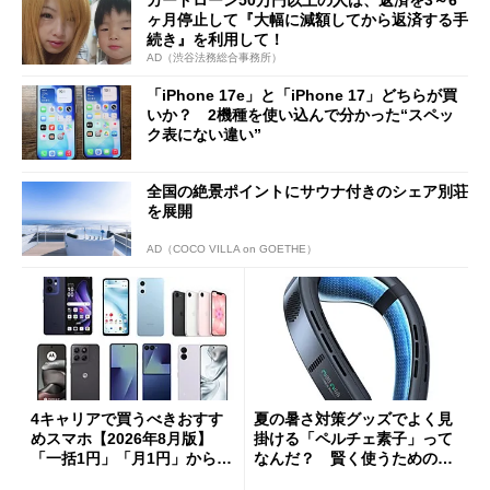
ヶ月停止して『大幅に減額してから返済する手
続き』を利用して！
AD（渋谷法務総合事務所）
「iPhone 17e」と「iPhone 17」どちらが買
いか？ 2機種を使い込んで分かった“スペッ
ク表にない違い”
全国の絶景ポイントにサウナ付きのシェア別荘
を展開
AD（COCO VILLA on GOETHE）
4キャリアで買うべきおすす
夏の暑さ対策グッズでよく見
めスマホ【2026年8月版】
掛ける「ペルチェ素子」って
「一括1円」「月1円」からお
なんだ？ 賢く使うための注
得なiPhone／Pixel／Galaxy
意点も