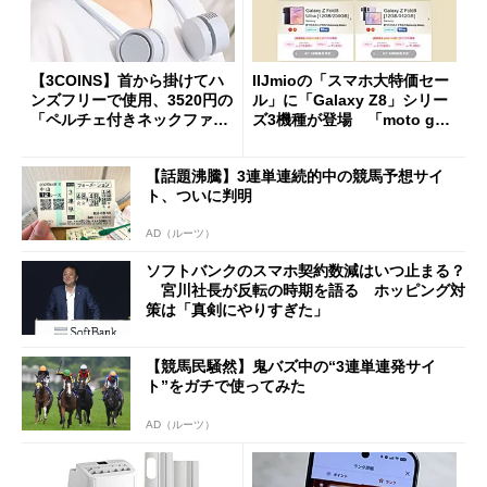
【3COINS】首から掛けてハ
IIJmioの「スマホ大特価セー
ンズフリーで使用、3520円の
ル」に「Galaxy Z8」シリー
「ペルチェ付きネックファ
ズ3機種が登場 「moto g37
ン」
j」や「OPPO Find X9 Ultr
a」も
【話題沸騰】3連単連続的中の競馬予想サイ
ト、ついに判明
AD（ルーツ）
ソフトバンクのスマホ契約数減はいつ止まる？
宮川社長が反転の時期を語る ホッピング対
策は「真剣にやりすぎた」
【競馬民騒然】鬼バズ中の“3連単連発サイ
ト”をガチで使ってみた
AD（ルーツ）