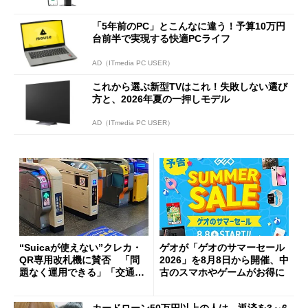
「5年前のPC」とこんなに違う！予算10万円
台前半で実現する快適PCライフ
AD（ITmedia PC USER）
これから選ぶ新型TVはこれ！失敗しない選び
方と、2026年夏の一押しモデル
AD（ITmedia PC USER）
“Suicaが使えない”クレカ・
ゲオが「ゲオのサマーセール
QR専用改札機に賛否 「問
2026」を8月8日から開催、中
題なく運用できる」「交通系I
古のスマホやゲームがお得に
Cの方がスムーズ」
カードローン50万円以上の人は、返済を3～6