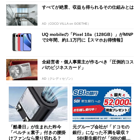
まで
すべてが絶景、収益も得られるその仕組みとは
AD（COCO VILLA on GOETHE）
UQ mobileの「Pixel 10a（128GB）」がMNP
で2年間、約1.1万円に【スマホお得情報】
全経営者・個人事業主が作るべき「圧倒的コス
パのビジネスカード」
AD（クレディセゾン）
「酷暑日」が生まれた昨今
元グループ会社が「ドコモの
「ペルチェ素子」付きの腰掛
銀行」になった不満を吸収？
けファンなら乗り切れる？
SBI新生銀行が「SBIの銀