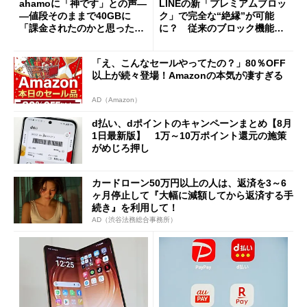
ahamoに「神です」との声―
LINEの新「プレミアムブロッ
―値段そのままで40GBに
ク」で完全な“絶縁”が可能
「課金されたのかと思った」
に？ 従来のブロック機能と
と戸惑いも
の決定的な違い
「え、こんなセールやってたの？」80％OFF
以上が続々登場！Amazonの本気が凄すぎる
AD（Amazon）
d払い、dポイントのキャンペーンまとめ【8月
1日最新版】 1万～10万ポイント還元の施策
がめじろ押し
カードローン50万円以上の人は、返済を3～6
ヶ月停止して『大幅に減額してから返済する手
続き』を利用して！
AD（渋谷法務総合事務所）