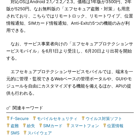
対応OSはAndroid 2.1／2.2／2.3。価格は1年版が3500円、2年
版が5250円。なお無料版の「エフセキュア盗難・対策」も用意
されており、こちらではリモートロック、リモートワイプ、位置
情報通知、SIMカード情報通知、Anti-Exitの5つの機能のみが利
用できる。
なお、サービス事業者向けの「エフセキュアプロテクションサ
ービスモバイル」を6月1日より受注し、6月20日より出荷を開始
する。
エフセキュアプロテクションサービスモバイルでは、端末を一
元的に管理・監視できるWebベースの管理ポータルや、GUIやモ
ジュールを自由にカスタマイズする機能を備えるほか、APIの提
供も行われる。
関連キーワード
F-Secure
|
モバイルセキュリティ
|
ウイルス対策ソフト
|
盗難
|
紛失
|
SIMカード
|
スマートフォン
|
位置情報
|
SMS
|
スパイウェア