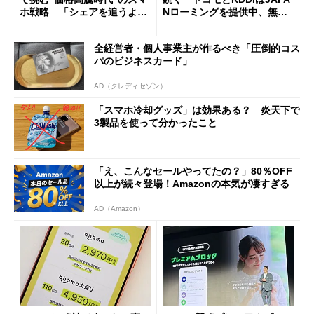
ホ戦略 「シェアを追うより
Nローミングを提供中、無料
も既存ユーザーを大切に」
Wi-Fi「00000JAPAN」も開
放
全経営者・個人事業主が作るべき「圧倒的コス
パのビジネスカード」
AD（クレディセゾン）
「スマホ冷却グッズ」は効果ある？ 炎天下で
3製品を使って分かったこと
「え、こんなセールやってたの？」80％OFF
以上が続々登場！Amazonの本気が凄すぎる
AD（Amazon）