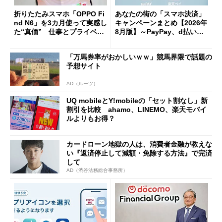
折りたたみスマホ「OPPO Fi
あなたの街の「スマホ決済」
nd N6」を3カ月使って実感し
キャンペーンまとめ【2026年
た“真価” 仕事とプライベー
8月版】～PayPay、d払い、a
トで大活躍
u PAY、楽天ペイ
「万馬券率がおかしいｗｗ」競馬界隈で話題の
予想サイト
AD（ルーツ）
UQ mobileとY!mobileの「セット割なし」新
割引を比較 ahamo、LINEMO、楽天モバイ
ルよりもお得？
カードローン地獄の人は、消費者金融が教えな
い『返済停止して減額・免除する方法』で完済
して
AD（渋谷法務総合事務所）