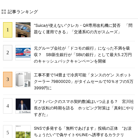
記事ランキング
“Suicaが使えない”クレカ・QR専用改札機に賛否 「問
題なく運用できる」「交通系ICの方がスムーズ」
元グループ会社が「ドコモの銀行」になった不満を吸
収？ SBI新生銀行が「SBIの銀行」として最大5.2万円
のキャッシュバックキャンペーンを開催
工事不要で14畳まで冷房可能「タンスのゲン スポット
クーラー 79800020」がタイムセールで10％オフの5万
3999円に
ソフトバンクのスマホ契約数減はいつ止まる？ 宮川社
長が反転の時期を語る ホッピング対策は「真剣にやり
すぎた」
SNSで多発する「無料であげます」投稿の正体 “お涙
ちょうだい”で偽サイトやLINEへ誘導するカラクリ