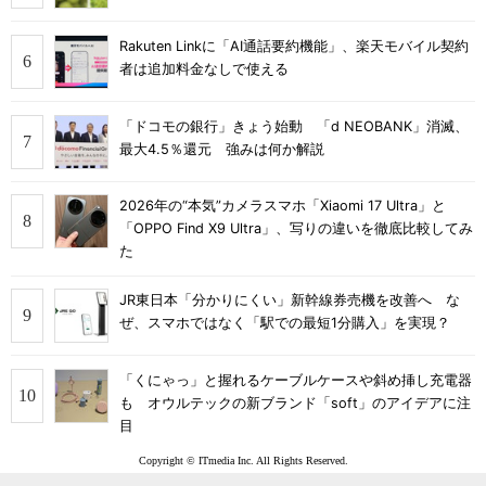
Rakuten Linkに「AI通話要約機能」、楽天モバイル契約
者は追加料金なしで使える
「ドコモの銀行」きょう始動 「d NEOBANK」消滅、
最大4.5％還元 強みは何か解説
2026年の“本気”カメラスマホ「Xiaomi 17 Ultra」と
「OPPO Find X9 Ultra」、写りの違いを徹底比較してみ
た
JR東日本「分かりにくい」新幹線券売機を改善へ な
ぜ、スマホではなく「駅での最短1分購入」を実現？
「くにゃっ」と握れるケーブルケースや斜め挿し充電器
も オウルテックの新ブランド「soft」のアイデアに注
目
Copyright © ITmedia Inc. All Rights Reserved.