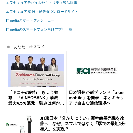
エフセキュアモバイルセキュリティ製品情報
エフセキュア 盗難・紛失ダウンロードサイト
ITmediaスマートフォンビュー
ITmediaのスマートフォン向けアプリ一覧
あなたにオススメ
「ドコモの銀行」きょう始
日本通信が新ブランド「blue
動 「d NEOBANK」消滅、
mobile」を発表 ネオキャリ
最大4.5％還元 強みは何か解
アで自由な通信環境へ
説
JR東日本「分かりにくい」新幹線券売機を改
善へ なぜ、スマホではなく「駅での最短1分
購入」を実現？