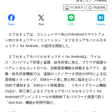
[富永ジュン，ITmedia]
PC用表示
関連情報
Share
Post
LINE
Hatena
エフセキュアは、コンシューマー向けのAndroidスマートフォ
ン向けセキュリティソリューション「エフセキュアモバイルセキ
ュリティ for Android」の提供を開始した。
エフセキュアモバイルセキュリティ for Androidは、ウイル
ス・スパイウェア対策と盗難・紛失対策に加え、ブラウザ保護や
ペアレンタルコントロール、自動更新機能を搭載するアプリ。盗
難・紛失対策機能では、遠隔ロック／データ消去やGPSによる位
置情報トラッキング、SIMカード差し替え時に端末をロックして
SMSで通知する「SIMカード情報通知」、リモートアラーム機能
のほか、第三者によるエフセキュアモバイルセキュリティ for
Androidのアンインストールや強制終了をパスワード保護で防ぐ
「Anti-Exit」機能が利用可能だ。