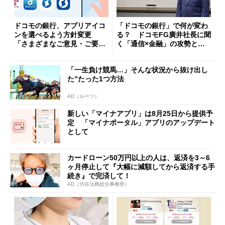
ドコモの銀行、アプリアイコ
「ドコモの銀行」で何が変わ
ンを選べるよう方針変更
る？ ドコモFG廣井社長に聞
「さまざまなご意見・ご要望
く「通信×金融」の攻勢とグ
を踏まえ」
ループ戦略
「一生負け競馬…」そんな状況から抜け出し
た”たった1つ方法
AD（ルーツ）
新しい「マイナアプリ」は8月25日から提供予
定 「マイナポータル」アプリのアップデート
として
カードローン50万円以上の人は、返済を3～6
ヶ月停止して『大幅に減額してから返済する手
続き』で完済して！
AD（渋谷法務総合事務所）