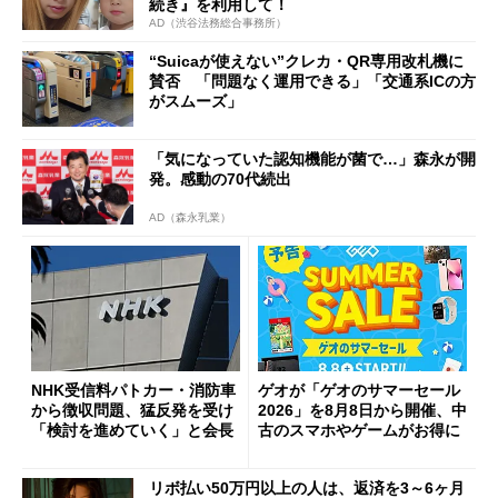
続き』を利用して！
AD（渋谷法務総合事務所）
“Suicaが使えない”クレカ・QR専用改札機に
賛否 「問題なく運用できる」「交通系ICの方
がスムーズ」
「気になっていた認知機能が菌で…」森永が開
発。感動の70代続出
AD（森永乳業）
NHK受信料パトカー・消防車
ゲオが「ゲオのサマーセール
から徴収問題、猛反発を受け
2026」を8月8日から開催、中
「検討を進めていく」と会長
古のスマホやゲームがお得に
リボ払い50万円以上の人は、返済を3～6ヶ月