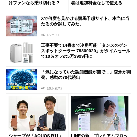
けファンなら乗り切れる？
者は追加料金なしで使える
Xで何度も見かける競馬予想サイト、本当に当
たるのか試してみた。
AD（ルーツ）
工事不要で14畳まで冷房可能「タンスのゲン
スポットクーラー 79800020」がタイムセール
で10％オフの5万3999円に
「気になっていた認知機能が菌で…」森永が開
発。感動の70代続出
AD（森永乳業）
シャープが「AQUOS R11」
LINEの新「プレミアムブロッ