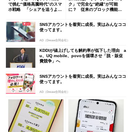
で挑む“価格高騰時代”のスマ
ク」で完全な“絶縁”が可能
ホ戦略 「シェアを追うより
に？ 従来のブロック機能と
も既存ユーザーを大切に」
の決定的な違い
SNSアカウントを着実に成長。実はみんなココ
使ってます。
AD（Dreaw合同会社）
KDDIが値上げしても解約率が低下した理由 a
u、UQ mobile、povoを循環させ「脱・販促
費競争」へ
SNSアカウントを着実に成長。実はみんなココ
使ってます。
AD（Dreaw合同会社）