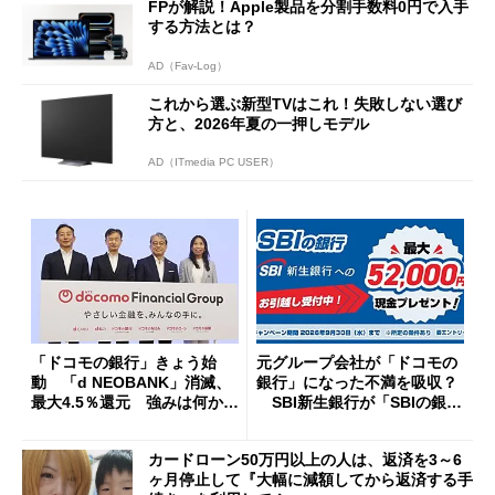
FPが解説！Apple製品を分割手数料0円で入手
する方法とは？
AD（Fav-Log）
これから選ぶ新型TVはこれ！失敗しない選び
方と、2026年夏の一押しモデル
AD（ITmedia PC USER）
「ドコモの銀行」きょう始
元グループ会社が「ドコモの
動 「d NEOBANK」消滅、
銀行」になった不満を吸収？
最大4.5％還元 強みは何か解
SBI新生銀行が「SBIの銀
説
行」として最大5.2万円のキャ
ッシュバックキャンペーンを
カードローン50万円以上の人は、返済を3～6
開催
ヶ月停止して『大幅に減額してから返済する手