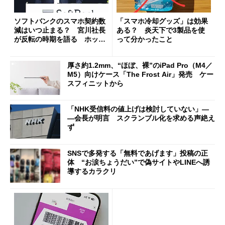
ソフトバンクのスマホ契約数
「スマホ冷却グッズ」は効果
減はいつ止まる？ 宮川社長
ある？ 炎天下で3製品を使
が反転の時期を語る ホッピ
って分かったこと
ング対策は「真剣にやりすぎ
た」
厚さ約1.2mm、“ほぼ、裸”のiPad Pro（M4／
M5）向けケース「The Frost Air」発売 ケー
スフィニットから
「NHK受信料の値上げは検討していない」―
―会長が明言 スクランブル化を求める声絶え
ず
SNSで多発する「無料であげます」投稿の正
体 “お涙ちょうだい”で偽サイトやLINEへ誘
導するカラクリ