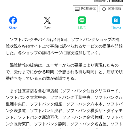
[園部修，ITmedia]
PC用表示
関連情報
Share
Post
LINE
Hatena
ソフトバンクモバイルは4月5日、ソフトバンクショップの混
雑状況をWebサイト上で事前に調べられるサービスの提供を開始
した。各ショップの詳細ページに順次追加していく。
混雑情報の提供は、ユーザーからの要望により実現したもの
で、受付までにかかる時間（予想される待ち時間）と、店頭で順
番待ちをしている人の数が確認できる。
まずは直営店を含む16店舗（ソフトバンク仙台クリスロード、
ソフトバンク大宮中央、ソフトバンク千葉中央、ソフトバンク八
重洲中央口、ソフトバンク銀座、ソフトバンク六本木、ソフトバ
ンク表参道、ソフトバンク渋谷、ソフトバンク横浜ザ・ダイヤモ
ンド、ソフトバンク新潟万代、ソフトバンク金沢片町、ソフトバ
ンク長野東口、ソフトバンク静岡、ソフトバンク名古屋、ソフト