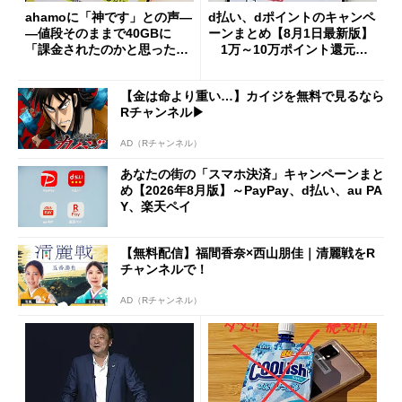
ahamoに「神です」との声―
d払い、dポイントのキャンペ
―値段そのままで40GBに
ーンまとめ【8月1日最新版】
「課金されたのかと思った」
1万～10万ポイント還元の
と戸惑いも
施策がめじろ押し
【金は命より重い…】カイジを無料で見るなら
Rチャンネル▶︎
AD（Rチャンネル）
あなたの街の「スマホ決済」キャンペーンまと
め【2026年8月版】～PayPay、d払い、au PA
Y、楽天ペイ
【無料配信】福間香奈×西山朋佳｜清麗戦をR
チャンネルで！
AD（Rチャンネル）