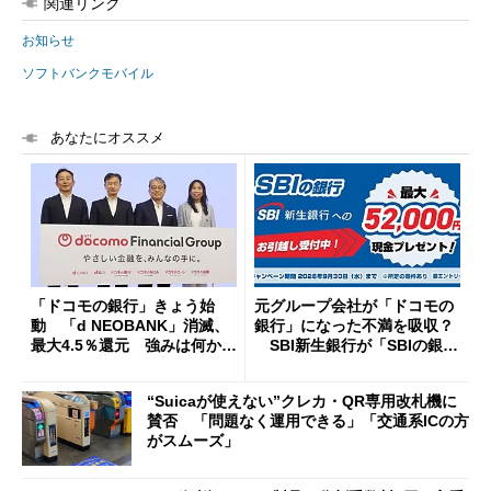
関連リンク
お知らせ
ソフトバンクモバイル
あなたにオススメ
「ドコモの銀行」きょう始
元グループ会社が「ドコモの
動 「d NEOBANK」消滅、
銀行」になった不満を吸収？
最大4.5％還元 強みは何か解
SBI新生銀行が「SBIの銀
説
行」として最大5.2万円のキャ
ッシュバックキャンペーンを
“Suicaが使えない”クレカ・QR専用改札機に
開催
賛否 「問題なく運用できる」「交通系ICの方
がスムーズ」