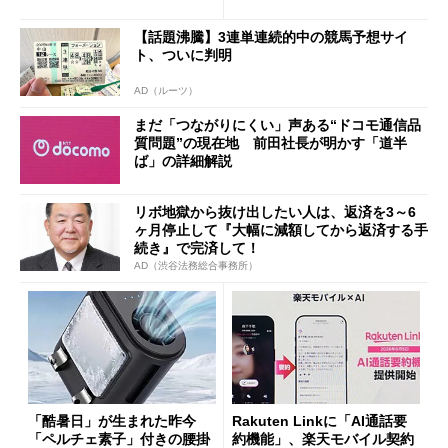
ザー”を重視
「dカード」の利用が得策？
【話題沸騰】3連単連続的中の競馬予想サイ
ト、ついに判明
AD（ルーツ）
まだ「つながりにくい」声ある“ドコモ通信品
質問題”の現在地 前田社長が明かす「道半
ば」の詳細解説
リボ地獄から抜け出したい人は、返済を3～6
ヶ月停止して『大幅に減額してから返済する手
続き』で完済して！
AD（渋谷法務総合事務所）
「酷暑日」が生まれた昨今
Rakuten Linkに「AI通話要
「ペルチェ素子」付きの腰掛
約機能」、楽天モバイル契約