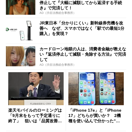
停止して『大幅に減額してから返済する手続
き』で完済して！
AD（渋谷法務総合事務所）
JR東日本「分かりにくい」新幹線券売機を改
善へ なぜ、スマホではなく「駅での最短1分
購入」を実現？
カードローン地獄の人は、消費者金融が教えな
い『返済停止して減額・免除する方法』で完済
して
AD（渋谷法務総合事務所）
楽天モバイルのローミングは
「iPhone 17e」と「iPhone
「9月末をもって予定通りに
17」どちらが買いか？ 2機
終了」 狙いは「品質改善」
種を使い込んで分かった“ス
ただし「ルーラル限定で期
ペック表にない違い”
限を切った新契約」の可能性