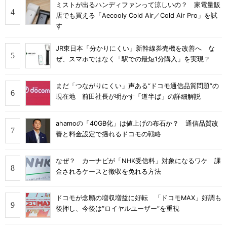
ミストが出るハンディファンって涼しいの？ 家電量販
店でも買える「Aecooly Cold Air／Cold Air Pro」を試
す
JR東日本「分かりにくい」新幹線券売機を改善へ な
ぜ、スマホではなく「駅での最短1分購入」を実現？
まだ「つながりにくい」声ある“ドコモ通信品質問題”の
現在地 前田社長が明かす「道半ば」の詳細解説
ahamoの「40GB化」は値上げの布石か？ 通信品質改
善と料金設定で揺れるドコモの戦略
なぜ？ カーナビが「NHK受信料」対象になるワケ 課
金されるケースと徴収を免れる方法
ドコモが念願の増収増益に好転 「ドコモMAX」好調も
後押し、今後は“ロイヤルユーザー”を重視