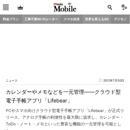
料金プラン
工事不要Wi-Fiルーター
スマホ決済
世界を変える5G
デジモノ
ニュース
2012年7月30日
カレンダーやメモなどを一元管理――クラウド型
電子手帳アプリ「Lifebear」
PCやスマホ向けクラウド型電子手帳アプリ「Lifebear」が正式リ
リース。アナログ手帳の利便性を最大限に追求し、カレンダー・
ToDo・ノート・メモといった豊富な機能の一元管理を可能とし