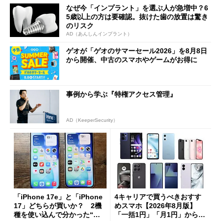
なぜ今「インプラント」を選ぶ人が急増中？6
5歳以上の方は要確認。抜けた歯の放置は驚き
のリスク
AD（あんしんインプラント）
ゲオが「ゲオのサマーセール2026」を8月8日
から開催、中古のスマホやゲームがお得に
事例から学ぶ『特権アクセス管理』
AD（KeeperSecurity）
「iPhone 17e」と「iPhone
4キャリアで買うべきおすす
17」どちらが買いか？ 2機
めスマホ【2026年8月版】
種を使い込んで分かった“ス
「一括1円」「月1円」からお