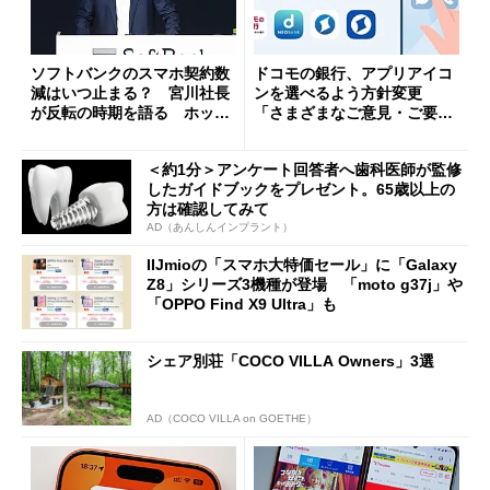
ソフトバンクのスマホ契約数
ドコモの銀行、アプリアイコ
減はいつ止まる？ 宮川社長
ンを選べるよう方針変更
が反転の時期を語る ホッピ
「さまざまなご意見・ご要望
ング対策は「真剣にやりすぎ
を踏まえ」
た」
＜約1分＞アンケート回答者へ歯科医師が監修
したガイドブックをプレゼント。65歳以上の
方は確認してみて
AD（あんしんインプラント）
IIJmioの「スマホ大特価セール」に「Galaxy
Z8」シリーズ3機種が登場 「moto g37j」や
「OPPO Find X9 Ultra」も
シェア別荘「COCO VILLA Owners」3選
AD（COCO VILLA on GOETHE）