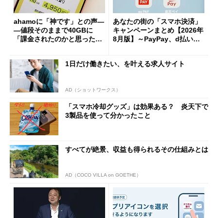
ahamoに「神です」との声―
あなたの街の「スマホ決済」
―値段そのままで40GBに
キャンペーンまとめ【2026年
「課金されたのかと思った」
8月版】～PayPay、d払い、a
と戸惑いも
u PAY、楽天ペイ
1日だけ働きたい、を叶える求人サイト
AD（ショットワークス）
「スマホ冷却グッズ」は効果ある？ 炎天下で
3製品を使って分かったこと
すべてが絶景、収益も得られるその仕組みとは
AD（COCO VILLA on GOETHE）