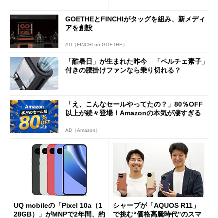
ペック表にない違い”
得なiPhone／Pixel／Galaxy
まで
GOETHEとFINCHIがタッグを組み、新メディ
アを創設
AD（FINCHI on GOETHE）
「酷暑日」が生まれた昨今 「ペルチェ素子」
付きの腰掛けファンなら乗り切れる？
「え、こんなセールやってたの？」80％OFF
以上が続々登場！Amazonの本気が凄すぎる
AD（Amazon）
UQ mobileの「Pixel 10a（1
シャープが「AQUOS R11」
28GB）」がMNPで2年間、約
で挑む“価格高騰時代”のスマ