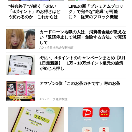
“特典終了”が続く「d払い」
LINEの新「プレミアムブロッ
「dポイント」のお得さはど
ク」で完全な“絶縁”が可能
う変わるのか これからは
に？ 従来のブロック機能と
「dカード」の利用が得策？
の決定的な違い
カードローン地獄の人は、消費者金融が教えな
い『返済停止して減額・免除する方法』で完済
して
AD（渋谷法務総合事務所）
d払い、dポイントのキャンペーンまとめ【8月
1日最新版】 1万～10万ポイント還元の施策
がめじろ押し
アマゾン1位「このお茶ガチです」噂のお茶
AD（ハーブ健康本舗）