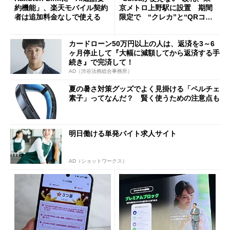
約機能」、楽天モバイル契約
京メトロ上野駅に設置 期間
者は追加料金なしで使える
限定で “クレカ”と“QRコー
ド”専用
カードローン50万円以上の人は、返済を3～6
ヶ月停止して『大幅に減額してから返済する手
続き』で完済して！
AD（渋谷法務総合事務所）
夏の暑さ対策グッズでよく見掛ける「ペルチェ
素子」ってなんだ？ 賢く使うための注意点も
明日働ける単発バイト求人サイト
AD（ショットワークス）