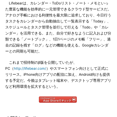
Lifebearは、カレンダー・ToDoリスト・ノート・メモといっ
た豊富な機能を効率的に一元管理できるクラウド型サービスだ。
アナログ手帳における利便性を最大限に追求しており、今日行う
タスクをカレンダーから自動抽出して一覧表示する「Today」、
スケジュールとタスク管理を並行して行える「Todo」や「カレ
ンダー」を活用できる。また、自分で好きなように記入および分
類できる「ノートブック」、1日1ページのメモ帳「フリー」、過
去の記録を残す「ログ」などの機能も使える。Googleカレンダ
ーとの同期も可能だ。
これまで招待制のβ版を公開していたが、
PC（
http://lifebear.com/
）やスマートフォン向けとして正式に
リリース。iPhone向けアプリの配信に加え、Android向けも提供
する予定だ。今後はタブレット端末や、デスクトップ専用アプリ
など利用環境を拡大するという。