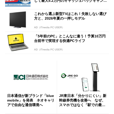
して最大5.2万円のキャッシュバックキャンペ
ーンを開催
これから選ぶ新型TVはこれ！失敗しない選び
方と、2026年夏の一押しモデル
AD（ITmedia PC USER）
「5年前のPC」とこんなに違う！予算10万円
台前半で実現する快適PCライフ
AD（ITmedia PC USER）
日本通信が新ブランド「blue
JR東日本「分かりにくい」新
mobile」を発表 ネオキャリ
幹線券売機を改善へ なぜ、
アで自由な通信環境へ
スマホではなく「駅での最短
1分購入」を実現？