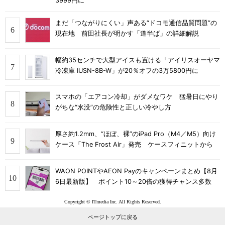
3999円に
まだ「つながりにくい」声ある“ドコモ通信品質問題”の
現在地 前田社長が明かす「道半ば」の詳細解説
幅約35センチで大型アイスも置ける「アイリスオーヤマ
冷凍庫 IUSN-8B-W」が20％オフの3万5800円に
スマホの「エアコン冷却」がダメなワケ 猛暑日にやり
がちな“水没”の危険性と正しい冷やし方
厚さ約1.2mm、“ほぼ、裸”のiPad Pro（M4／M5）向け
ケース「The Frost Air」発売 ケースフィニットから
WAON POINTやAEON Payのキャンペーンまとめ【8月
6日最新版】 ポイント10～20倍の獲得チャンス多数
Copyright © ITmedia Inc. All Rights Reserved.
ページトップに戻る