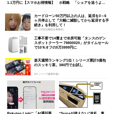
1.1万円に【スマホお得情報】
ホ戦略 「シェアを追うより
も既存ユーザーを大切に」
カードローン50万円以上の人は、返済を3～6
ヶ月停止して『大幅に減額してから返済する手
続き』を利用して！
AD（渋谷法務総合事務所）
工事不要で14畳まで冷房可能「タンスのゲン
スポットクーラー 79800020」がタイムセール
で10％オフの5万3999円に
楽天週間ランキング1位！シリーズ累計3億包
のスッキリ茶。380円でお試し
AD（ハーブ健康本舗）
Rakuten Linkに「AI通話要
“Suicaが使えない”改札、東