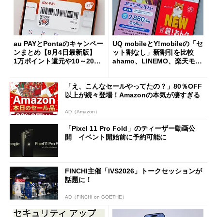
au PAYとPontaのキャンペー
UQ mobileとY!mobileの「セ
ンまとめ【8月4日最新版】
ット割なし」新割引を比較
1万ポイント還元や10～20％
ahamo、LINEMO、楽天モバ
還元あり
イルよりもお得？
「え、こんなセールやってたの？」80％OFF
以上が続々登場！Amazonの本気が凄すぎる
AD（Amazon）
「Pixel 11 Pro Fold」のティーザー動画公
開 イベント開始前に予約可能に
FINCHI主催「IVS2026」トークセッションが
話題に！
AD（FINCHI on GOETHE）