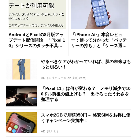
AndroidとPixelの8月版アッ
「iPhone Air」本音レビュ
プデート配信開始 「Pixel 1
ー：使って分かった「バッテ
0」シリーズのタッチ不具合
リーの持ち」と「ケース選
修正やGPU性能改善なども
び」の悩ましさ
やるべきケアがわかっていれば、肌の未来はも
っと明るい！
AD（エリクシール on 美的.com）
「Pixel 11」は何が変わる？ メモリ減少で10
0ドル前後の値上げも？ 出そろったうわさを
整理する
スマホ2GBで月額850円～ 格安SIMをお得に使
うキャンペーン実施中！
AD（IIJmio）