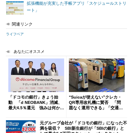
拡張機能が充実した手帳アプリ「スケジュールストリ
ート」
関連リンク
ライフベア
あなたにオススメ
「ドコモの銀行」きょう始
“Suicaが使えない”クレカ・
動 「d NEOBANK」消滅、
QR専用改札機に賛否 「問
最大4.5％還元 強みは何か解
題なく運用できる」「交通系I
説
Cの方がスムーズ」
元グループ会社が「ドコモの銀行」になった不
満を吸収？ SBI新生銀行が「SBIの銀行」と