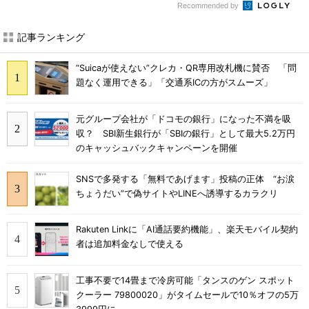
Recommended by
記事ランキング
“Suicaが使えない”クレカ・QR専用改札機に賛否 「問
題なく運用できる」「交通系ICの方がスムーズ」
元グループ会社が「ドコモの銀行」になった不満を吸
収？ SBI新生銀行が「SBIの銀行」として最大5.2万円
のキャッシュバックキャンペーンを開催
SNSで多発する「無料であげます」投稿の正体 “お涙
ちょうだい”で偽サイトやLINEへ誘導するカラクリ
Rakuten Linkに「AI通話要約機能」、楽天モバイル契約
者は追加料金なしで使える
工事不要で14畳まで冷房可能「タンスのゲン スポット
クーラー 79800020」がタイムセールで10％オフの5万