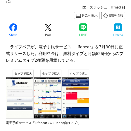
た。
[エースラッシュ，ITmedia]
PC用表示
関連情報
Share
Post
LINE
Hatena
ライフベアが、電子手帳サービス「Lifebear」を7月30日に正
式リリースした。利用料金は、無料タイプと月額525円からのプ
レミアムタイプ2種類を用意している。
電子手帳サービス「Lifebear」のiPhone向けアプリ