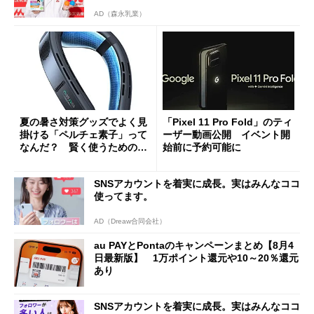
AD（森永乳業）
夏の暑さ対策グッズでよく見
「Pixel 11 Pro Fold」のティ
掛ける「ペルチェ素子」って
ーザー動画公開 イベント開
なんだ？ 賢く使うための注
始前に予約可能に
意点も
SNSアカウントを着実に成長。実はみんなココ
使ってます。
AD（Dreaw合同会社）
au PAYとPontaのキャンペーンまとめ【8月4
日最新版】 1万ポイント還元や10～20％還元
あり
SNSアカウントを着実に成長。実はみんなココ