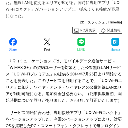
た。無線LANを使えるエリアが広がる。同時に専用アプリ「UQ
Wi-Fiコネクト」がバージョンアップし、従来よりも接続が容易
になった。
[エースラッシュ，ITmedia]
PC用表示
関連情報
Share
Post
LINE
Hatena
UQコミュニケーションズは、モバイルデータ通信サービス
「WiMAX 2+」の契約ユーザーを対象とした公衆無線LANサービ
ス「UQ Wi-Fiプレミアム」の提供を2014年7月25日より開始する
ことを発表した。このサービスを利用することで、「UQ Wi-Fiエ
リア」に加え、ワイヤ・アンド・ワイヤレスの公衆無線LANエリ
アが利用可能になる。追加料金は必要ない。（記事掲載当初、開
始時期について誤りがありました。おわびして訂正いたします）
サービス開始に合わせ、専用接続アプリ「UQ Wi-Fiコネクト」
をバージョンアップした。今回のバージョンアップにより、対応
OSを搭載したPC・スマートフォン・タブレットで毎回ログイン