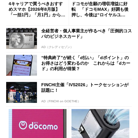
4キャリアで買うべきおすす
ドコモが念願の増収増益に好
めスマホ【2026年8月版】
転 「ドコモMAX」好調も後
「一括1円」「月1円」からお
押し、今後は“ロイヤルユー
得なiPhone／Pixel／Galaxy
ザー”を重視
まで
全経営者・個人事業主が作るべき「圧倒的コス
パのビジネスカード」
AD（クレディセゾン）
“特典終了”が続く「d払い」「dポイント」の
お得さはどう変わるのか これからは「dカー
ド」の利用が得策？
FINCHI主催「IVS2026」トークセッションが
話題に！
AD（FINCHI on GOETHE）