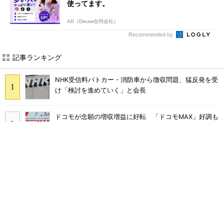
使ってます。
AD（Dreaw合同会社）
Recommended by
記事ランキング
NHK受信料パトカー・消防車から徴収問題、猛反発を受
け「検討を進めていく」と会長
ドコモが念願の増収増益に好転 「ドコモMAX」好調も
後押し、今後は“ロイヤルユーザー”を重視
まだ「つながりにくい」声ある“ドコモ通信品質問題”の
現在地 前田社長が明かす「道半ば」の詳細解説
なぜ？ カーナビが「NHK受信料」対象になるワケ 課
金されるケースと徴収を免れる方法