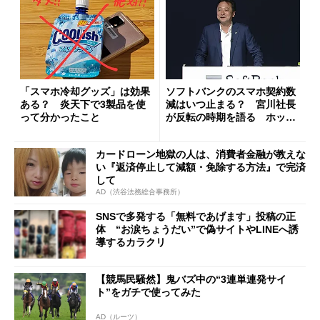
「スマホ冷却グッズ」は効果
ソフトバンクのスマホ契約数
ある？ 炎天下で3製品を使
減はいつ止まる？ 宮川社長
って分かったこと
が反転の時期を語る ホッピ
ング対策は「真剣にやりすぎ
た」
カードローン地獄の人は、消費者金融が教えな
い『返済停止して減額・免除する方法』で完済
して
AD（渋谷法務総合事務所）
SNSで多発する「無料であげます」投稿の正
体 “お涙ちょうだい”で偽サイトやLINEへ誘
導するカラクリ
【競馬民騒然】鬼バズ中の“3連単連発サイ
ト”をガチで使ってみた
AD（ルーツ）