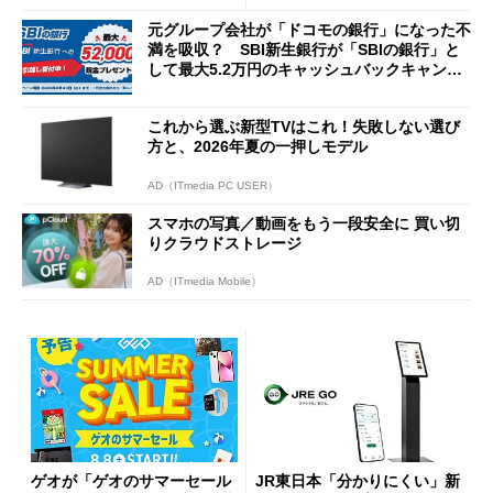
元グループ会社が「ドコモの銀行」になった不
満を吸収？ SBI新生銀行が「SBIの銀行」と
して最大5.2万円のキャッシュバックキャンペ
ーンを開催
これから選ぶ新型TVはこれ！失敗しない選び
方と、2026年夏の一押しモデル
AD（ITmedia PC USER）
スマホの写真／動画をもう一段安全に 買い切
りクラウドストレージ
AD（ITmedia Mobile）
ゲオが「ゲオのサマーセール
JR東日本「分かりにくい」新