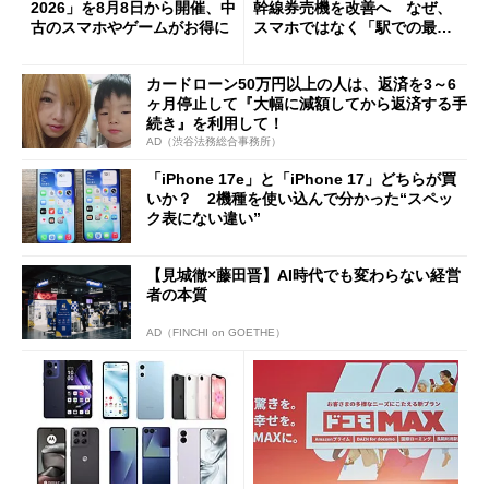
2026」を8月8日から開催、中
幹線券売機を改善へ なぜ、
古のスマホやゲームがお得に
スマホではなく「駅での最短
1分購入」を実現？
カードローン50万円以上の人は、返済を3～6
ヶ月停止して『大幅に減額してから返済する手
続き』を利用して！
AD（渋谷法務総合事務所）
「iPhone 17e」と「iPhone 17」どちらが買
いか？ 2機種を使い込んで分かった“スペッ
ク表にない違い”
【見城徹×藤田晋】AI時代でも変わらない経営
者の本質
AD（FINCHI on GOETHE）