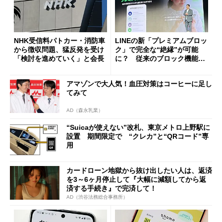
NHK受信料パトカー・消防車
LINEの新「プレミアムブロッ
から徴収問題、猛反発を受け
ク」で完全な“絶縁”が可能
「検討を進めていく」と会長
に？ 従来のブロック機能と
の決定的な違い
アマゾンで大人気！血圧対策はコーヒーに足し
てみて
AD（森永乳業）
“Suicaが使えない”改札、東京メトロ上野駅に
設置 期間限定で “クレカ”と“QRコード”専
用
カードローン地獄から抜け出したい人は、返済
を3～6ヶ月停止して『大幅に減額してから返
済する手続き』で完済して！
AD（渋谷法務総合事務所）