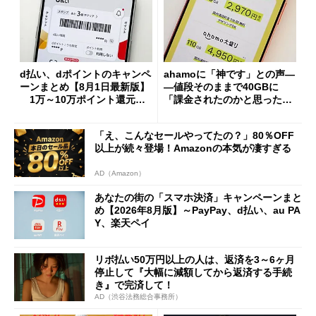
d払い、dポイントのキャンペ
ahamoに「神です」との声―
ーンまとめ【8月1日最新版】
―値段そのままで40GBに
1万～10万ポイント還元の
「課金されたのかと思った」
施策がめじろ押し
と戸惑いも
「え、こんなセールやってたの？」80％OFF
以上が続々登場！Amazonの本気が凄すぎる
AD（Amazon）
あなたの街の「スマホ決済」キャンペーンまと
め【2026年8月版】～PayPay、d払い、au PA
Y、楽天ペイ
リボ払い50万円以上の人は、返済を3～6ヶ月
停止して『大幅に減額してから返済する手続
き』で完済して！
AD（渋谷法務総合事務所）