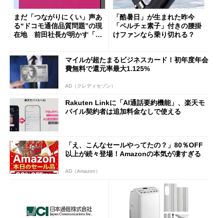
まだ「つながりにくい」声あ
「酷暑日」が生まれた昨今
る“ドコモ通信品質問題”の現
「ペルチェ素子」付きの腰掛
在地 前田社長が明かす「道
けファンなら乗り切れる？
半ば」の詳細解説
マイルが超たまるビジネスカード！初年度年会
費無料で還元率最大1.125%
AD（クレディセゾン）
Rakuten Linkに「AI通話要約機能」、楽天モ
バイル契約者は追加料金なしで使える
「え、こんなセールやってたの？」80％OFF
以上が続々登場！Amazonの本気が凄すぎる
AD（Amazon）