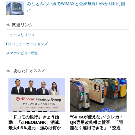
みなとみらい線でWiMAXと公衆無線LANが利用可能
に
関連リンク
ニュースリリース
UQコミュニケーションズ
スマホデビュー特集
あなたにオススメ
「ドコモの銀行」きょう始
“Suicaが使えない”クレカ・
動 「d NEOBANK」消滅、
QR専用改札機に賛否 「問
最大4.5％還元 強みは何か解
題なく運用できる」「交通系I
説
Cの方がスムーズ」