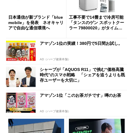
日本通信が新ブランド「blue
工事不要で14畳まで冷房可能
mobile」を発表 ネオキャリ
「タンスのゲン スポットクー
アで自由な通信環境へ
ラー 79800020」がタイムセ
ールで10％オフの5万3999円
に
アマゾン1位の実績！380円で5日間お試し。
AD（ハーブ健康本舗）
シャープが「AQUOS R11」で挑む“価格高騰
時代”のスマホ戦略 「シェアを追うよりも既
存ユーザーを大切に」
アマゾン1位「このお茶ガチです」噂のお茶
AD（ハーブ健康本舗）