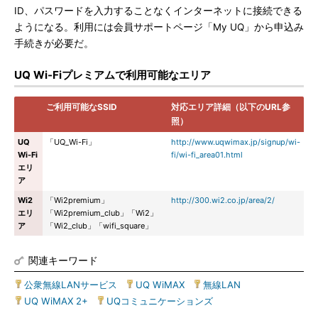
ID、パスワードを入力することなくインターネットに接続できる
ようになる。利用には会員サポートページ「My UQ」から申込み
手続きが必要だ。
UQ Wi-Fiプレミアムで利用可能なエリア
ご利用可能なSSID
対応エリア詳細（以下のURL参
照）
UQ
「UQ_Wi-Fi」
http://www.uqwimax.jp/signup/wi-
Wi-Fi
fi/wi-fi_area01.html
エリ
ア
Wi2
「Wi2premium」
http://300.wi2.co.jp/area/2/
エリ
「Wi2premium_club」「Wi2」
ア
「Wi2_club」「wifi_square」
関連キーワード
公衆無線LANサービス
|
UQ WiMAX
|
無線LAN
|
UQ WiMAX 2+
|
UQコミュニケーションズ