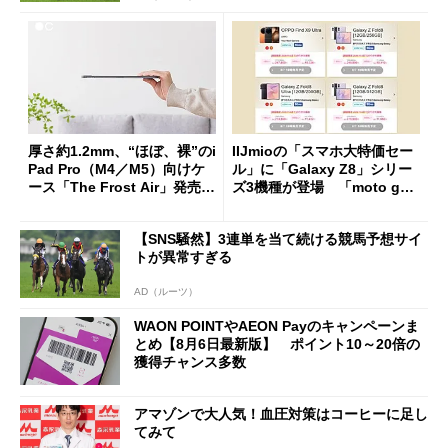
厚さ約1.2mm、“ほぼ、裸”のi
IIJmioの「スマホ大特価セー
Pad Pro（M4／M5）向けケ
ル」に「Galaxy Z8」シリー
ース「The Frost Air」発売
ズ3機種が登場 「moto g37
ケースフィニットから
j」や「OPPO Find X9 Ultr
a」も
【SNS騒然】3連単を当て続ける競馬予想サイ
トが異常すぎる
AD（ルーツ）
WAON POINTやAEON Payのキャンペーンま
とめ【8月6日最新版】 ポイント10～20倍の
獲得チャンス多数
アマゾンで大人気！血圧対策はコーヒーに足し
てみて