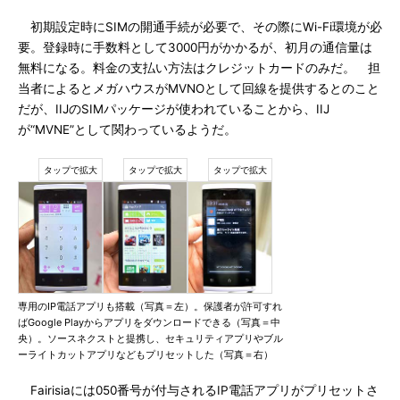
初期設定時にSIMの開通手続が必要で、その際にWi-Fi環境が必
要。登録時に手数料として3000円がかかるが、初月の通信量は
無料になる。料金の支払い方法はクレジットカードのみだ。 担
当者によるとメガハウスがMVNOとして回線を提供するとのこと
だが、IIJのSIMパッケージが使われていることから、IIJ
が“MVNE”として関わっているようだ。
専用のIP電話アプリも搭載（写真＝左）。保護者が許可すれ
ばGoogle Playからアプリをダウンロードできる（写真＝中
央）。ソースネクストと提携し、セキュリティアプリやブル
ーライトカットアプリなどもプリセットした（写真＝右）
Fairisiaには050番号が付与されるIP電話アプリがプリセットさ