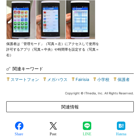
保護者は「管理モード」（写真＝左）にアクセスして使用を
許可するアプリ（写真＝中央）や時間帯を設定する（写真＝
右）
関連キーワード
スマートフォン
|
メガハウス
|
Fairisia
|
小学校
|
保護者
Copyright © ITmedia, Inc. All Rights Reserved.
関連情報
Share
Post
LINE
Hatena