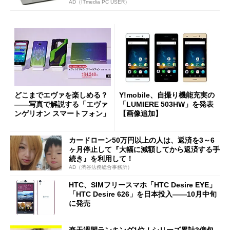
AD（ITmedia PC USER）
どこまでエヴァを楽しめる？
Y!mobile、自撮り機能充実の
――写真で解説する「エヴァ
「LUMIERE 503HW」を発表
ンゲリオン スマートフォン」
【画像追加】
カードローン50万円以上の人は、返済を3～6
ヶ月停止して『大幅に減額してから返済する手
続き』を利用して！
AD（渋谷法務総合事務所）
HTC、SIMフリースマホ「HTC Desire EYE」
「HTC Desire 626」を日本投入――10月中旬
に発売
楽天週間ランキング1位！シリーズ累計3億包