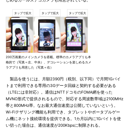
しめるガールズデコカメラも用意されている。
200万画素のメインカメラを搭載。標準のカメラアプリも本
格的で（写真＝左、中央）、デコレーションを楽しめるカメ
ラアプリも用意した（写真＝右）
製品を使うには、月額2390円（税別、以下同）で月間1Gバイ
トまで利用できる専用の3Gデータ回線と契約する必要がある
（LTEには非対応）。通信はNTTドコモのFOMA網を使った
MVNO形式で提供されるもので、対応する周波数帯域は2100MHz
帯と800MHz帯。なお最大通信速度は公開していないという。
Wi-Fiテザリング機能も利用でき、タブレットやポータブルゲー
ム機にネット接続環境を提供できる。1カ月以内に1Gバイトを使
い切った場合は、通信速度が200Kbpsに制限される。