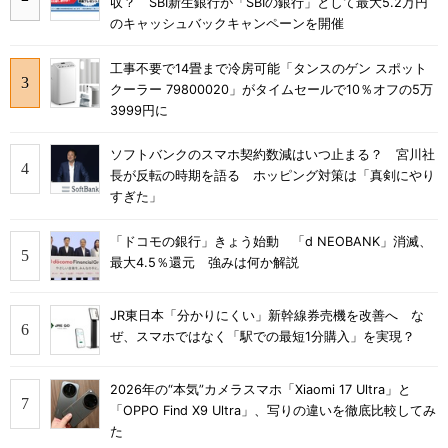
収？ SBI新生銀行が「SBIの銀行」として最大5.2万円
のキャッシュバックキャンペーンを開催
工事不要で14畳まで冷房可能「タンスのゲン スポット
クーラー 79800020」がタイムセールで10％オフの5万
3999円に
ソフトバンクのスマホ契約数減はいつ止まる？ 宮川社
長が反転の時期を語る ホッピング対策は「真剣にやり
すぎた」
「ドコモの銀行」きょう始動 「d NEOBANK」消滅、
最大4.5％還元 強みは何か解説
JR東日本「分かりにくい」新幹線券売機を改善へ な
ぜ、スマホではなく「駅での最短1分購入」を実現？
2026年の“本気”カメラスマホ「Xiaomi 17 Ultra」と
「OPPO Find X9 Ultra」、写りの違いを徹底比較してみ
た