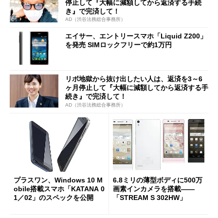
停止して『大幅に減額してから返済する手続
き』で完済して！
AD（渋谷法務総合事務所）
エイサー、エントリースマホ「Liquid Z200」
を発売 SIMロックフリーで約1万円
リボ地獄から抜け出したい人は、返済を3～6
ヶ月停止して『大幅に減額してから返済する手
続き』で完済して！
AD（渋谷法務総合事務所）
プラスワン、Windows 10 M
6.8ミリの薄型ボディに500万
obile搭載スマホ「KATANA 0
画素インカメラを搭載――
1／02」のスペックを公開
「STREAM S 302HW」