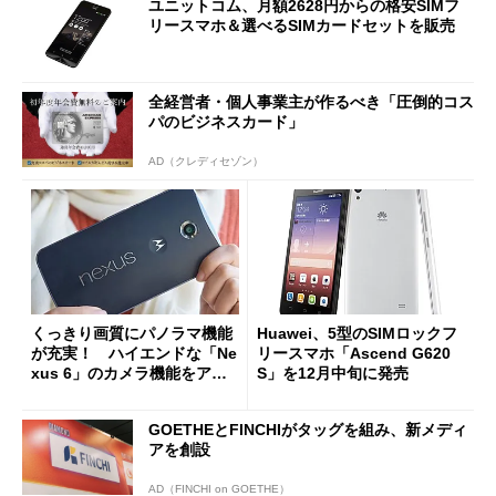
ユニットコム、月額2628円からの格安SIMフ
リースマホ＆選べるSIMカードセットを販売
全経営者・個人事業主が作るべき「圧倒的コス
パのビジネスカード」
AD（クレディセゾン）
くっきり画質にパノラマ機能
Huawei、5型のSIMロックフ
が充実！ ハイエンドな「Ne
リースマホ「Ascend G620
xus 6」のカメラ機能をアプ
S」を12月中旬に発売
リと一緒に徹底チェック (1/2)
GOETHEとFINCHIがタッグを組み、新メディ
アを創設
AD（FINCHI on GOETHE）