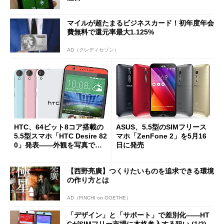
マイルが超たまるビジネスカード！初年度年会
費無料で還元率最大1.125%
AD（クレディセゾン）
HTC、64ビット8コア搭載の
ASUS、5.5型のSIMフリース
5.5型スマホ「HTC Desire 82
マホ「ZenFone 2」を5月16
0」発表――外観を写真でチ
日に発売
ェック
【西野亮廣】つくりたいものを追求できる環境
の作り方とは
AD（FINCHI on GOETHE）
「デザイン」と「サポート」で差別化――HT
CがSIMフリー市場に本格参入する狙い (1/2)