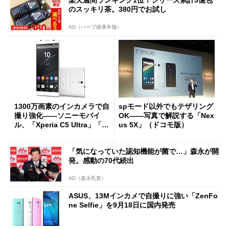
のスッキリ茶。380円でお試し
AD（ハーブ健康本舗）
1300万画素のインカメラで自
spモード以外でもテザリング
撮り強化――ソニーモバイ
OK――写真で解説する「Nex
ル、「Xperia C5 Ultra」「X
us 5X」（ドコモ版）
peria M5」を発表
「気になっていた認知機能が菌で…」森永が開
発。感動の70代続出
AD（森永乳業）
ASUS、13Mインカメで自撮りに強い「ZenFo
ne Selfie」を9月18日に国内発売