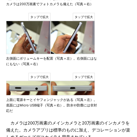
カメラは200万画素でフォトカメラも備えた（写真＝右）
左側面にボリュームキーを配置（写真＝左）。右側面にはな
にもない（写真＝右）
上面に電源キーとイヤフォンジャックがある（写真＝左）。
底面にはMicro USB端子（写真＝右）。防水や防塵には非対
応だ
カメラは200万画素のメインカメラと20万画素のインカメラを
備えた。カメラアプリは標準のものに加え、デコレーションが楽