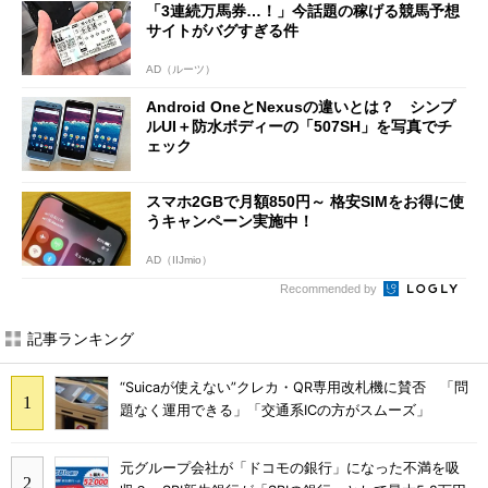
「3連続万馬券…！」今話題の稼げる競馬予想
サイトがバグすぎる件
AD（ルーツ）
Android OneとNexusの違いとは？ シンプ
ルUI＋防水ボディーの「507SH」を写真でチ
ェック
スマホ2GBで月額850円～ 格安SIMをお得に使
うキャンペーン実施中！
AD（IIJmio）
Recommended by
記事ランキング
“Suicaが使えない”クレカ・QR専用改札機に賛否 「問
題なく運用できる」「交通系ICの方がスムーズ」
元グループ会社が「ドコモの銀行」になった不満を吸