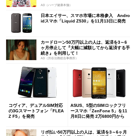
AD（ハーブ健康本舗）
日本エイサー、スマホ市場に本格参入 Andro
idスマホ「Liquid Z530」を11月13日に発売
カードローン50万円以上の人は、返済を3～6
ヶ月停止して『大幅に減額してから返済する手
続き』を利用して！
AD（渋谷法務総合事務所）
コヴィア、デュアルSIM対応
ASUS、5型のSIMロックフリ
の3Gスマートフォン「FLEA
ースマホ「ZenFone 5」を11
Z F5」を発売
月8日に発売 2万6800円から
リボ払い50万円以上の人は、返済を3～6ヶ月