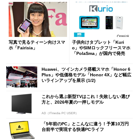
写真で見るティーン向けスマ
子供向けタブレット「Kuri
ホ「Fairisia」
o」やSIMロックフリースマホ
「PolaSma」が国内で発売
Huawei、ツインカメラ搭載スマホ「Honor 6
Plus」や低価格モデル「Honor 4X」など幅広
いラインアップを展示 (1/2)
これから選ぶ新型TVはこれ！失敗しない選び
方と、2026年夏の一押しモデル
AD（ITmedia PC USER）
「5年前のPC」とこんなに違う！予算10万円
台前半で実現する快適PCライフ