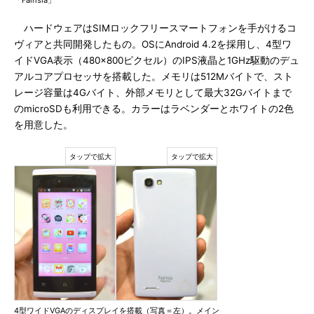
「Fairisia」
ハードウェアはSIMロックフリースマートフォンを手がけるコ
ヴィアと共同開発したもの。OSにAndroid 4.2を採用し、4型ワ
イドVGA表示（480×800ピクセル）のIPS液晶と1GHz駆動のデュ
アルコアプロセッサを搭載した。メモリは512Mバイトで、スト
レージ容量は4Gバイト、外部メモリとして最大32Gバイトまで
のmicroSDも利用できる。カラーはラベンダーとホワイトの2色
を用意した。
4型ワイドVGAのディスプレイを搭載（写真＝左）。メイン