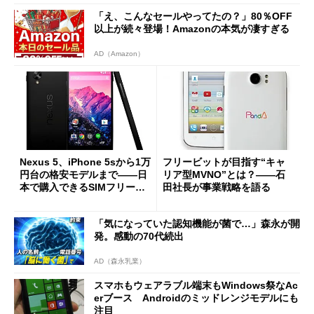
「え、こんなセールやってたの？」80％OFF
以上が続々登場！Amazonの本気が凄すぎる
AD（Amazon）
Nexus 5、iPhone 5sから1万
フリービットが目指す“キャ
円台の格安モデルまで――日
リア型MVNO”とは？――石
本で購入できるSIMフリース
田社長が事業戦略を語る
マホ (1/2)
「気になっていた認知機能が菌で…」森永が開
発。感動の70代続出
AD（森永乳業）
スマホもウェアラブル端末もWindows祭なAc
erブース Androidのミッドレンジモデルにも
注目