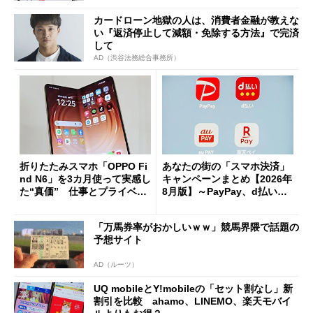
カードローン地獄の人は、消費者金融が教えな
い『返済停止して減額・免除する方法』で完済
して
AD（渋谷法務総合事務所）
折りたたみスマホ「OPPO Fi
あなたの街の「スマホ決済」
nd N6」を3カ月使って実感し
キャンペーンまとめ【2026年
た“真価” 仕事とプライベー
8月版】～PayPay、d払い、a
トで大活躍
u PAY、楽天ペイ
「万馬券率がおかしいｗｗ」競馬界隈で話題の
予想サイト
AD（ルーツ）
UQ mobileとY!mobileの「セット割なし」新
割引を比較 ahamo、LINEMO、楽天モバイ