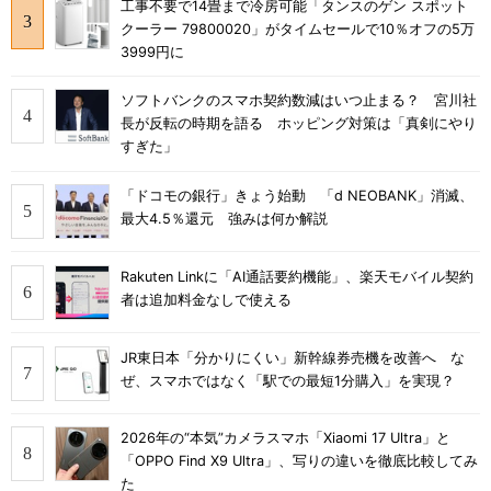
工事不要で14畳まで冷房可能「タンスのゲン スポット
クーラー 79800020」がタイムセールで10％オフの5万
3999円に
ソフトバンクのスマホ契約数減はいつ止まる？ 宮川社
長が反転の時期を語る ホッピング対策は「真剣にやり
すぎた」
「ドコモの銀行」きょう始動 「d NEOBANK」消滅、
最大4.5％還元 強みは何か解説
Rakuten Linkに「AI通話要約機能」、楽天モバイル契約
者は追加料金なしで使える
JR東日本「分かりにくい」新幹線券売機を改善へ な
ぜ、スマホではなく「駅での最短1分購入」を実現？
2026年の“本気”カメラスマホ「Xiaomi 17 Ultra」と
「OPPO Find X9 Ultra」、写りの違いを徹底比較してみ
た