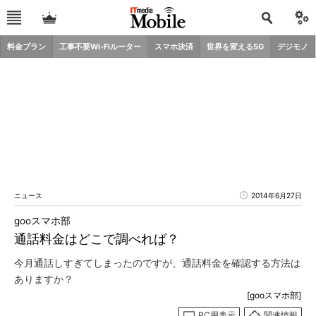
料金プラン
工事不要Wi-Fiルーター
スマホ決済
世界を変える5G
デジモノ
ニュース
2014年6月27日
gooスマホ部
通話料金はどこで調べれば？
今月通話しすぎてしまったのですが、通話料金を確認する方法は
ありますか？
[gooスマホ部]
PC用表示
関連情報