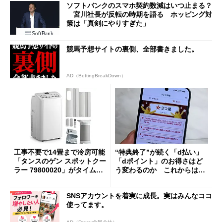
ソフトバンクのスマホ契約数減はいつ止まる？
宮川社長が反転の時期を語る ホッピング対
策は「真剣にやりすぎた」
競馬予想サイトの裏側、全部書きました。
AD（BettingBreakDown）
工事不要で14畳まで冷房可能
“特典終了”が続く「d払い」
「タンスのゲン スポットクー
「dポイント」のお得さはど
ラー 79800020」がタイムセ
う変わるのか これからは
ールで10％オフの5万3999円
「dカード」の利用が得策？
に
SNSアカウントを着実に成長。実はみんなココ
使ってます。