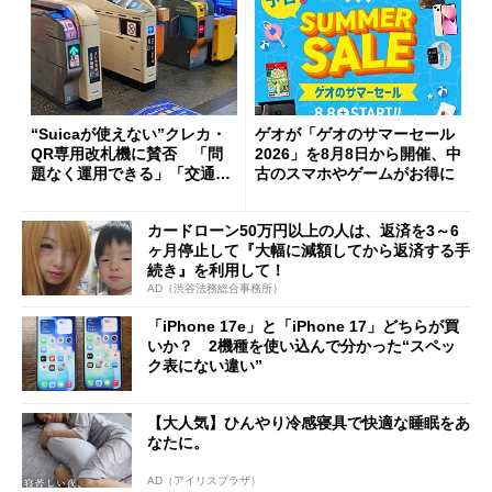
“Suicaが使えない”クレカ・
ゲオが「ゲオのサマーセール
QR専用改札機に賛否 「問
2026」を8月8日から開催、中
題なく運用できる」「交通系I
古のスマホやゲームがお得に
Cの方がスムーズ」
カードローン50万円以上の人は、返済を3～6
ヶ月停止して『大幅に減額してから返済する手
続き』を利用して！
AD（渋谷法務総合事務所）
「iPhone 17e」と「iPhone 17」どちらが買
いか？ 2機種を使い込んで分かった“スペッ
ク表にない違い”
【大人気】ひんやり冷感寝具で快適な睡眠をあ
なたに。
AD（アイリスプラザ）