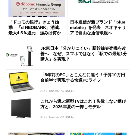
「ドコモの銀行」きょう始
日本通信が新ブランド「blue
動 「d NEOBANK」消滅、
mobile」を発表 ネオキャリ
最大4.5％還元 強みは何か解
アで自由な通信環境へ
説
JR東日本「分かりにくい」新幹線券売機を改
善へ なぜ、スマホではなく「駅での最短1分
購入」を実現？
「5年前のPC」とこんなに違う！予算10万円
台前半で実現する快適PCライフ
AD（ITmedia PC USER）
これから選ぶ新型TVはこれ！失敗しない選び
方と、2026年夏の一押しモデル
AD（ITmedia PC USER）