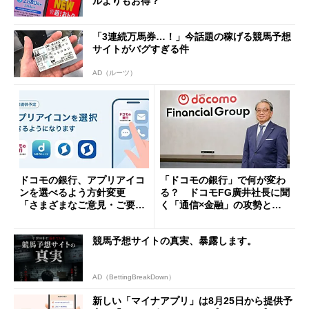
ルよりもお得？
「3連続万馬券…！」今話題の稼げる競馬予想
サイトがバグすぎる件
AD（ルーツ）
ドコモの銀行、アプリアイコ
「ドコモの銀行」で何が変わ
ンを選べるよう方針変更
る？ ドコモFG廣井社長に聞
「さまざまなご意見・ご要望
く「通信×金融」の攻勢とグ
を踏まえ」
ループ戦略
競馬予想サイトの真実、暴露します。
AD（BettingBreakDown）
新しい「マイナアプリ」は8月25日から提供予