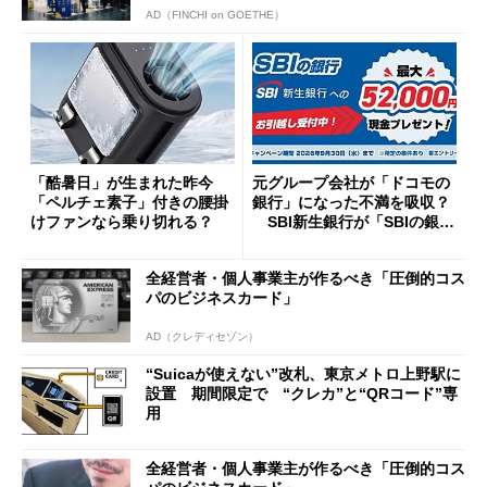
AD（FINCHI on GOETHE）
「酷暑日」が生まれた昨今
元グループ会社が「ドコモの
「ペルチェ素子」付きの腰掛
銀行」になった不満を吸収？
けファンなら乗り切れる？
SBI新生銀行が「SBIの銀
行」として最大5.2万円のキャ
ッシュバックキャンペーンを
全経営者・個人事業主が作るべき「圧倒的コス
開催
パのビジネスカード」
AD（クレディセゾン）
“Suicaが使えない”改札、東京メトロ上野駅に
設置 期間限定で “クレカ”と“QRコード”専
用
全経営者・個人事業主が作るべき「圧倒的コス