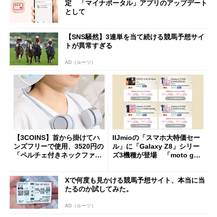
定 「マイナポータル」アプリのアップデート
として
【SNS騒然】3連単を当て続ける競馬予想サイ
トが異常すぎる
AD（ルーツ）
【3COINS】首から掛けてハ
IIJmioの「スマホ大特価セー
ンズフリーで使用、3520円の
ル」に「Galaxy Z8」シリー
「ペルチェ付きネックファ
ズ3機種が登場 「moto g37
ン」
j」や「OPPO Find X9 Ultr
a」も
Xで何度も見かける競馬予想サイト、本当に当
たるのか試してみた。
AD（ルーツ）