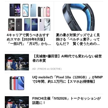
4キャリアで買うべきおすす
夏の暑さ対策グッズでよく見
めスマホ【2026年8月版】
掛ける「ペルチェ素子」って
「一括1円」「月1円」からお
なんだ？ 賢く使うための注
得なiPhone／Pixel／Galaxy
意点も
まで
【見城徹×藤田晋】AI時代でも変わらない経営
者の本質
AD（FINCHI on GOETHE）
UQ mobileの「Pixel 10a（128GB）」がMNP
で2年間、約1.1万円に【スマホお得情報】
FINCHI主催「IVS2026」トークセッションが
話題に！