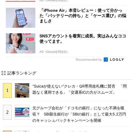
AD（Dreaw合同会社）
「iPhone Air」本音レビュー：使って分かっ
た「バッテリーの持ち」と「ケース選び」の悩
ましさ
SNSアカウントを着実に成長。実はみんなココ
使ってます。
AD（Dreaw合同会社）
Recommended by
記事ランキング
“Suicaが使えない”クレカ・QR専用改札機に賛否 「問
題なく運用できる」「交通系ICの方がスムーズ」
元グループ会社が「ドコモの銀行」になった不満を吸
収？ SBI新生銀行が「SBIの銀行」として最大5.2万円
のキャッシュバックキャンペーンを開催