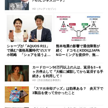
パのビジネスカード」
AD（クレディセゾン）
シャープが「AQUOS R11」
熊本地震の影響で通信障害が
で挑む“価格高騰時代”のスマ
続く ドコモとKDDIはJAPA
ホ戦略 「シェアを追うより
Nローミングを提供中、無料
も既存ユーザーを大切に」
Wi-Fi「00000JAPAN」も開
放
カードローン50万円以上の人は、返済を3～6
ヶ月停止して『大幅に減額してから返済する手
続き』を利用して！
AD（渋谷法務総合事務所）
「スマホ冷却グッズ」は効果ある？ 炎天下で
3製品を使って分かったこと