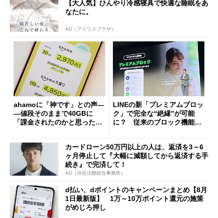
【大人気】ひんやり冷感寝具で快適な睡眠をあ
なたに。
AD（アイリスプラザ）
ahamoに「神です」との声―
LINEの新「プレミアムブロッ
―値段そのままで40GBに
ク」で完全な“絶縁”が可能
「課金されたのかと思った」
に？ 従来のブロック機能と
と戸惑いも
の決定的な違い
カードローン50万円以上の人は、返済を3～6
ヶ月停止して『大幅に減額してから返済する手
続き』で完済して！
AD（渋谷法務総合事務所）
d払い、dポイントのキャンペーンまとめ【8月
1日最新版】 1万～10万ポイント還元の施策
がめじろ押し