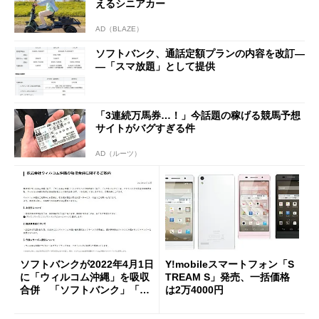
えるシニアカー
AD（BLAZE）
ソフトバンク、通話定額プランの内容を改訂―
―「スマ放題」として提供
「3連続万馬券…！」今話題の稼げる競馬予想
サイトがバグすぎる件
AD（ルーツ）
ソフトバンクが2022年4月1日
Y!mobileスマートフォン「S
に「ウィルコム沖縄」を吸収
TREAM S」発売、一括価格
合併 「ソフトバンク」「Y!
は2万4000円
mobile」の運営主体が完全に
一本化