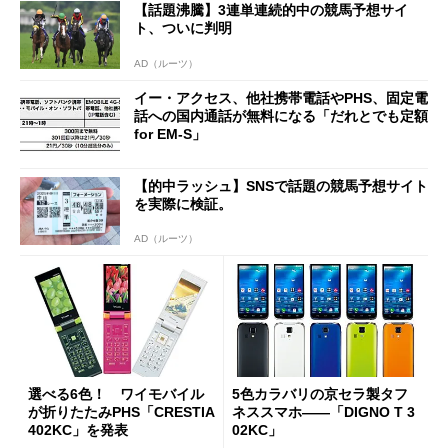
【話題沸騰】3連単連続的中の競馬予想サイ
ト、ついに判明
AD（ルーツ）
イー・アクセス、他社携帯電話やPHS、固定電
話への国内通話が無料になる「だれとでも定額
for EM-S」
【的中ラッシュ】SNSで話題の競馬予想サイト
を実際に検証。
AD（ルーツ）
選べる6色！ ワイモバイル
5色カラバリの京セラ製タフ
が折りたたみPHS「CRESTIA
ネススマホ――「DIGNO T 3
402KC」を発表
02KC」