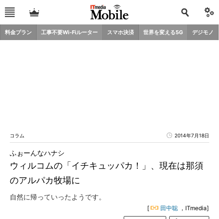
料金プラン
工事不要Wi-Fiルーター
スマホ決済
世界を変える5G
デジモノ
コラム
2014年7月18日
ふぉーんなハナシ
ウィルコムの「イチキュッパカ！」、現在は那須
のアルパカ牧場に
自然に帰っていったようです。
[
田中聡
，ITmedia]