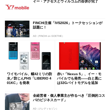
イー・アクセスとウィルコムの合併が完了
FINCHI主催「IVS2026」トークセッションが
話題に！
AD（FINCHI on GOETHE）
ワイモバイル、幅42ミリの防
赤い「Nexus 5」、イー・モ
水／防じんPHS「LIBERIO 4
バイルでも発売――白と黒に
01KC」を発表
は32Gバイトモデルを追加
全経営者・個人事業主が作るべき「圧倒的コス
パのビジネスカード」
AD（クレディセゾン）