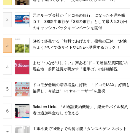
元グループ会社が「ドコモの銀行」になった不満を吸
収？ SBI新生銀行が「SBIの銀行」として最大5.2万円
のキャッシュバックキャンペーンを開催
SNSで多発する「無料であげます」投稿の正体 “お涙
ちょうだい”で偽サイトやLINEへ誘導するカラクリ
まだ「つながりにくい」声ある“ドコモ通信品質問題”の
現在地 前田社長が明かす「道半ば」の詳細解説
ドコモが念願の増収増益に好転 「ドコモMAX」好調も
後押し、今後は“ロイヤルユーザー”を重視
Rakuten Linkに「AI通話要約機能」、楽天モバイル契約
者は追加料金なしで使える
工事不要で14畳まで冷房可能「タンスのゲン スポット