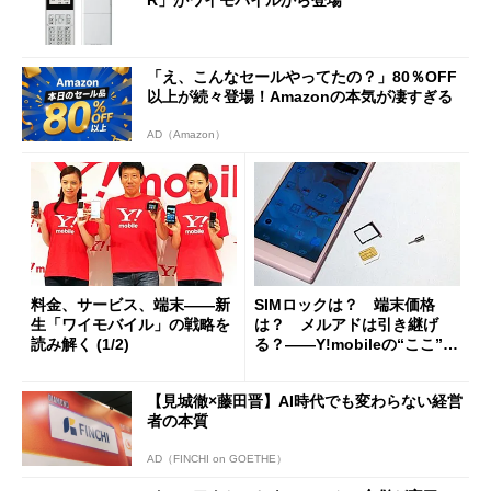
R」がワイモバイルから登場
「え、こんなセールやってたの？」80％OFF
以上が続々登場！Amazonの本気が凄すぎる
AD（Amazon）
料金、サービス、端末――新
SIMロックは？ 端末価格
生「ワイモバイル」の戦略を
は？ メルアドは引き継げ
読み解く (1/2)
る？――Y!mobileの“ここ”が
知りたい
【見城徹×藤田晋】AI時代でも変わらない経営
者の本質
AD（FINCHI on GOETHE）