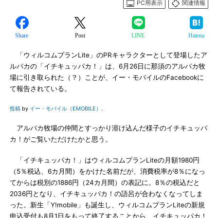
PC用表示
関連情報
Share
Post
LINE
Hatena
「ウィルコムプランLite」のPRキャラクターとして登場したア
ルパカの「イチキュッパカ！」は、6月26日に那須のアルパカ牧
場に引き取られた（？）ことが、イー・モバイルのFacebookに
て報告されている。
投稿
by
イー・モバイル（EMOBILE）
.
アルパカ牧場の仲間とすっかり溶け込んだ様子のイチキュッパ
カ！がご覧いただけたかと思う。
「イチキュッパカ！」はウィルコムプランLiteの月額1980円
（5％税込、6カ月間）をかけた名前だが、消費税率が8％になっ
てからは税別の1886円（24カ月間）の表記に。8％の税込だと
2036円となり、イチキュッパカ！の語呂が合わなくなってしま
った。新生「Y!mobile」も誕生し、ウィルコムプランLiteの新規
申込受付も8月1日をもって終了することから、イチキュッパカ！