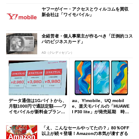
ヤフーがイー・アクセスとウィルコムを買収
新会社は「ワイモバイル」
全経営者・個人事業主が作るべき「圧倒的コス
パのビジネスカード」
AD（クレディセゾン）
データ通信は1Gバイトから、
au、Y!mobile、UQ mobil
月額1000円で通話定額――ワ
e、楽天モバイルの「HUAWE
イモバイルが新料金プランを
I P30 lite」が発売延期 時期
発表
は“未定”
「え、こんなセールやってたの？」80％OFF
以上が続々登場！Amazonの本気が凄すぎる