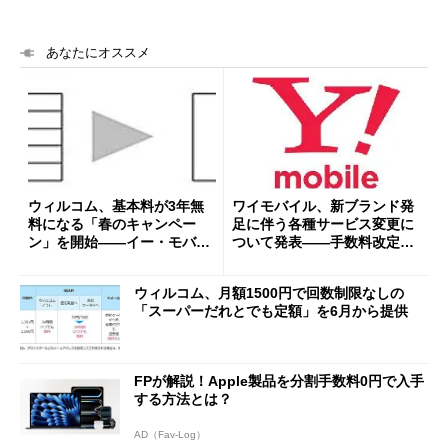
あなたにオススメ
ウィルコム、基本料が3年無
ワイモバイル、新ブランド発
料になる「春のキャンペー
足に伴う各種サービス変更に
ン」を開始――イー・モバイ
ついて発表――手数料改定、
ルユーザーは“ずっと無料”の
新規受付終了ほか
セット割も
ウィルコム、月額1500円で回数制限なしの
「スーパーだれとでも定額」を6月から提供
FPが解説！Apple製品を分割手数料0円で入手
する方法とは？
AD（Fav-Log）