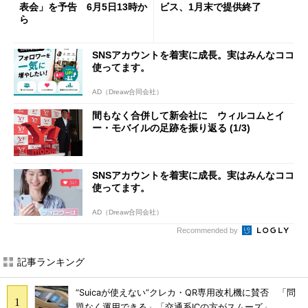
表会」を予告 6月5日13時か
ビス、1月末で提供終了
ら
SNSアカウントを着実に成長。実はみんなココ
使ってます。
AD（Dreaw合同会社）
間もなく合併して新会社に ウィルコムとイ
ー・モバイルの足跡を振り返る (1/3)
SNSアカウントを着実に成長。実はみんなココ
使ってます。
AD（Dreaw合同会社）
Recommended by
記事ランキング
“Suicaが使えない”クレカ・QR専用改札機に賛否 「問
題なく運用できる」「交通系ICの方がスムーズ」