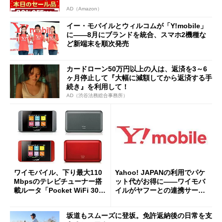
AD（Amazon）
イー・モバイルとウィルコムが「Y!mobile」
に――8月にブランドを統合、スマホ2機種な
ど新端末を順次発売
カードローン50万円以上の人は、返済を3～6
ヶ月停止して『大幅に減額してから返済する手
続き』を利用して！
AD（渋谷法務総合事務所）
ワイモバイル、下り最大110
Yahoo! JAPANの利用でパケ
Mbpsのテレビチューナー搭
ット代がお得に――ワイモバ
載ルータ「Pocket WiFi 303
イルがヤフーとの連携サービ
HW」を発売
スを発表
坂道もスムーズに登坂。免許返納後の日常を支