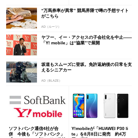
“万馬券率が異常” 競馬界隈で噂の予想サイト
がこちら
AD（ルーツ）
ヤフー、イー・アクセスの子会社化を中止――
「Y! mobile」は“協業”で展開
坂道もスムーズに登坂。免許返納後の日常を支
えるシニアカー
AD（BLAZE）
ソフトバンク通信4社が合
Y!mobileが「HUAWEI P30 li
併 今後も「ソフトバンク」
te」を8月8日に発売 約4万