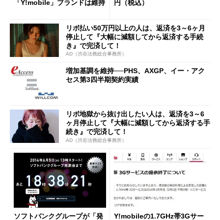
「Y!mobile」ブランドは維持
円（税込）
リボ払い50万円以上の人は、返済を3～6ヶ月
停止して『大幅に減額してから返済する手続
き』で完済して！
AD（渋谷法務総合事務所）
増加基調を維持──PHS、AXGP、イー・アク
セス第3四半期契約実績
リボ地獄から抜け出したい人は、返済を3～6
ヶ月停止して『大幅に減額してから返済する手
続き』で完済して！
AD（渋谷法務総合事務所）
ソフトバンクグループが「発
Y!mobileの1.7GHz帯3Gサー