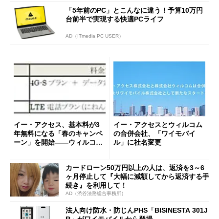
「5年前のPC」とこんなに違う！予算10万円
台前半で実現する快適PCライフ
AD（ITmedia PC USER）
イー・アクセス、基本料が3
イー・アクセスとウィルコム
年無料になる「春のキャンペ
の合併会社、「ワイモバイ
ーン」を開始――ウィルコム
ル」に社名変更
端末との“もう1台無料”も提
供
カードローン50万円以上の人は、返済を3～6
ヶ月停止して『大幅に減額してから返済する手
続き』を利用して！
AD（渋谷法務総合事務所）
法人向け防水・防じんPHS「BISINESTA 301J