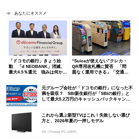
あなたにオススメ
「ドコモの銀行」きょう始
“Suicaが使えない”クレカ・
動 「d NEOBANK」消滅、
QR専用改札機に賛否 「問
最大4.5％還元 強みは何か解
題なく運用できる」「交通系I
説
Cの方がスムーズ」
元グループ会社が「ドコモの銀行」になった不
満を吸収？ SBI新生銀行が「SBIの銀行」と
して最大5.2万円のキャッシュバックキャンペ
ーンを開催
これから選ぶ新型TVはこれ！失敗しない選び
方と、2026年夏の一押しモデル
AD（ITmedia PC USER）