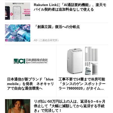
Rakuten Linkに「AI通話要約機能」、楽天モ
バイル契約者は追加料金なしで使える
「創薬立国」復活への分岐点
AD（三菱総合研究所）
日本通信が新ブランド「blue
工事不要で14畳まで冷房可能
mobile」を発表 ネオキャリ
「タンスのゲン スポットクー
アで自由な通信環境へ
ラー 79800020」がタイムセ
ールで10％オフの5万3999円
に
リボ払い50万円以上の人は、返済を3～6ヶ月
停止して『大幅に減額してから返済する手続
き』で完済して！