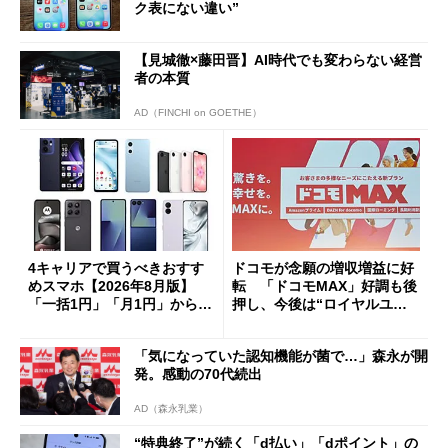
ク表にない違い”
【見城徹×藤田晋】AI時代でも変わらない経営
者の本質
AD（FINCHI on GOETHE）
4キャリアで買うべきおすす
ドコモが念願の増収増益に好
めスマホ【2026年8月版】
転 「ドコモMAX」好調も後
「一括1円」「月1円」からお
押し、今後は“ロイヤルユー
得なiPhone／Pixel／Galaxy
ザー”を重視
まで
「気になっていた認知機能が菌で…」森永が開
発。感動の70代続出
AD（森永乳業）
“特典終了”が続く「d払い」「dポイント」の