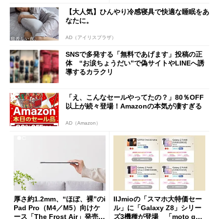
た」
【大人気】ひんやり冷感寝具で快適な睡眠をあ
なたに。
AD（アイリスプラザ）
SNSで多発する「無料であげます」投稿の正
体 “お涙ちょうだい”で偽サイトやLINEへ誘
導するカラクリ
「え、こんなセールやってたの？」80％OFF
以上が続々登場！Amazonの本気が凄すぎる
AD（Amazon）
厚さ約1.2mm、“ほぼ、裸”のi
IIJmioの「スマホ大特価セー
Pad Pro（M4／M5）向けケ
ル」に「Galaxy Z8」シリー
ース「The Frost Air」発売
ズ3機種が登場 「moto g37