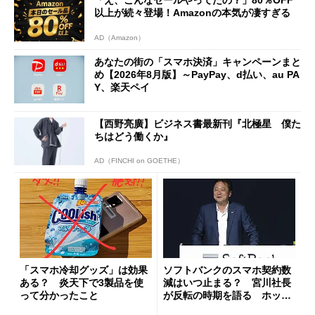
「え、こんなセールやってたの？」80％OFF
以上が続々登場！Amazonの本気が凄すぎる
AD（Amazon）
あなたの街の「スマホ決済」キャンペーンまと
め【2026年8月版】～PayPay、d払い、au PA
Y、楽天ペイ
【西野亮廣】ビジネス書最新刊『北極星 僕た
ちはどう働くか』
AD（FINCHI on GOETHE）
「スマホ冷却グッズ」は効果
ソフトバンクのスマホ契約数
ある？ 炎天下で3製品を使
減はいつ止まる？ 宮川社長
って分かったこと
が反転の時期を語る ホッピ
ング対策は「真剣にやりすぎ