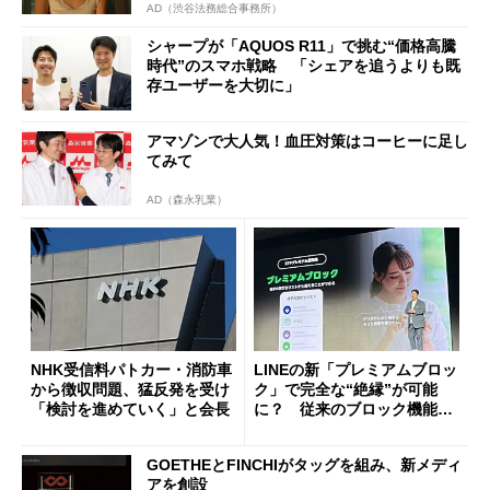
AD（渋谷法務総合事務所）
シャープが「AQUOS R11」で挑む“価格高騰
時代”のスマホ戦略 「シェアを追うよりも既
存ユーザーを大切に」
アマゾンで大人気！血圧対策はコーヒーに足し
てみて
AD（森永乳業）
NHK受信料パトカー・消防車
LINEの新「プレミアムブロッ
から徴収問題、猛反発を受け
ク」で完全な“絶縁”が可能
「検討を進めていく」と会長
に？ 従来のブロック機能と
の決定的な違い
GOETHEとFINCHIがタッグを組み、新メディ
アを創設