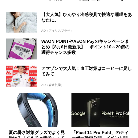
ケースフィニットから
j」や「OPPO Find X9 Ultr
a」も
【大人気】ひんやり冷感寝具で快適な睡眠をあ
なたに。
AD（アイリスプラザ）
WAON POINTやAEON Payのキャンペーンま
とめ【8月6日最新版】 ポイント10～20倍の
獲得チャンス多数
アマゾンで大人気！血圧対策はコーヒーに足し
てみて
AD（森永乳業）
夏の暑さ対策グッズでよく見
「Pixel 11 Pro Fold」のティ