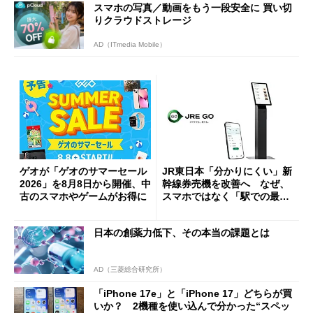
スマホの写真／動画をもう一段安全に 買い切
りクラウドストレージ
AD（ITmedia Mobile）
ゲオが「ゲオのサマーセール
JR東日本「分かりにくい」新
2026」を8月8日から開催、中
幹線券売機を改善へ なぜ、
古のスマホやゲームがお得に
スマホではなく「駅での最短
1分購入」を実現？
日本の創薬力低下、その本当の課題とは
AD（三菱総合研究所）
「iPhone 17e」と「iPhone 17」どちらが買
いか？ 2機種を使い込んで分かった“スペッ