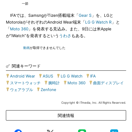
一節
IFAでは、SamsngがTizen搭載端末「
Gear S
」を、LGと
MotorolaがそれぞれのAndroid Wear端末「
LG G Watch R
」と
「
Moto 360
」を発表する見込み。また、9日には米Apple
が“iWatch”を発表するという
うわさ
もある。
動画
が取得できませんでした
関連キーワード
Android Wear
|
ASUS
|
LG G Watch
|
IFA
|
スマートウォッチ
|
腕時計
|
Moto 360
|
曲面ディスプレイ
|
ウェアラブル
|
Zenfone
Copyright © ITmedia, Inc. All Rights Reserved.
関連情報