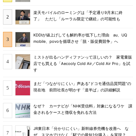
楽天モバイルのローミングは「予定通り9月末に終
了」 ただし「ルーラル限定で継続」の可能性も
KDDIが値上げしても解約率が低下した理由 au、UQ
mobile、povoを循環させ「脱・販促費競争」へ
ミストが出るハンディファンって涼しいの？ 家電量販
店でも買える「Aecooly Cold Air／Cold Air Pro」を試
す
まだ「つながりにくい」声ある“ドコモ通信品質問題”の
現在地 前田社長が明かす「道半ば」の詳細解説
なぜ？ カーナビが「NHK受信料」対象になるワケ 課
金されるケースと徴収を免れる方法
JR東日本「分かりにくい」新幹線券売機を改善へ な
ぜ、スマホではなく「駅での最短1分購入」を実現？