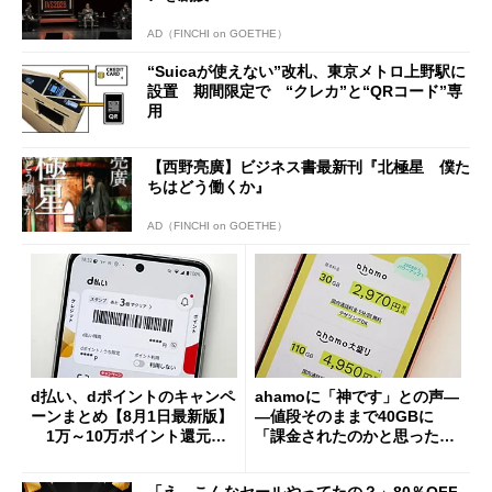
AD（FINCHI on GOETHE）
“Suicaが使えない”改札、東京メトロ上野駅に
設置 期間限定で “クレカ”と“QRコード”専
用
【西野亮廣】ビジネス書最新刊『北極星 僕た
ちはどう働くか』
AD（FINCHI on GOETHE）
d払い、dポイントのキャンペ
ahamoに「神です」との声―
ーンまとめ【8月1日最新版】
―値段そのままで40GBに
1万～10万ポイント還元の
「課金されたのかと思った」
施策がめじろ押し
と戸惑いも