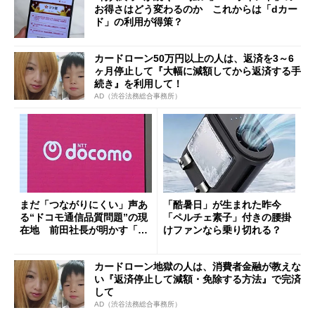
お得さはどう変わるのか これからは「dカー
ド」の利用が得策？
カードローン50万円以上の人は、返済を3～6
ヶ月停止して『大幅に減額してから返済する手
続き』を利用して！
AD（渋谷法務総合事務所）
まだ「つながりにくい」声あ
「酷暑日」が生まれた昨今
る“ドコモ通信品質問題”の現
「ペルチェ素子」付きの腰掛
在地 前田社長が明かす「道
けファンなら乗り切れる？
半ば」の詳細解説
カードローン地獄の人は、消費者金融が教えな
い『返済停止して減額・免除する方法』で完済
して
AD（渋谷法務総合事務所）