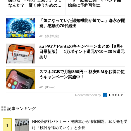
掛ける「ペルチェ素子」って
ーザー動画公開 イベント開
なんだ？ 賢く使うための注
始前に予約可能に
意点も
「気になっていた認知機能が菌で…」森永が開
発。感動の70代続出
AD（森永乳業）
au PAYとPontaのキャンペーンまとめ【8月4
日最新版】 1万ポイント還元や10～20％還元
あり
スマホ2GBで月額850円～ 格安SIMをお得に使
うキャンペーン実施中！
AD（IIJmio）
Recommended by
記事ランキング
NHK受信料パトカー・消防車から徴収問題、猛反発を受
け「検討を進めていく」と会長