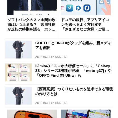
ソフトバンクのスマホ契約数
ドコモの銀行、アプリアイコ
減はいつ止まる？ 宮川社長
ンを選べるよう方針変更
が反転の時期を語る ホッピ
「さまざまなご意見・ご要望
ング対策は「真剣にやりすぎ
を踏まえ」
た」
GOETHEとFINCHIがタッグを組み、新メディ
アを創設
AD（FINCHI on GOETHE）
IIJmioの「スマホ大特価セール」に「Galaxy
Z8」シリーズ3機種が登場 「moto g37j」や
「OPPO Find X9 Ultra」も
【西野亮廣】つくりたいものを追求できる環境
の作り方とは
AD（FINCHI on GOETHE）