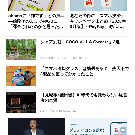
ahamoに「神です」との声―
あなたの街の「スマホ決済」
―値段そのままで40GBに
キャンペーンまとめ【2026年
「課金されたのかと思った」
8月版】～PayPay、d払い、a
と戸惑いも
u PAY、楽天ペイ
シェア別荘「COCO VILLA Owners」3選
AD（COCO VILLA on GOETHE）
「スマホ冷却グッズ」は効果ある？ 炎天下で
3製品を使って分かったこと
【見城徹×藤田晋】AI時代でも変わらない経営
者の本質
AD（FINCHI on GOETHE）