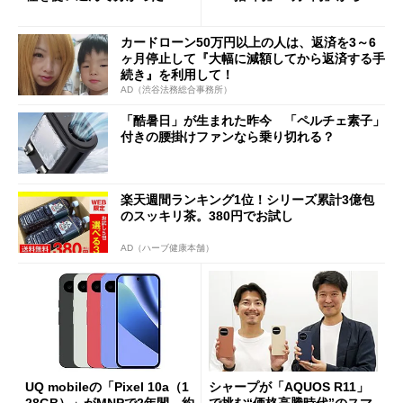
ペック表にない違い”
得なiPhone／Pixel／Galaxy
まで
カードローン50万円以上の人は、返済を3～6
ヶ月停止して『大幅に減額してから返済する手
続き』を利用して！
AD（渋谷法務総合事務所）
「酷暑日」が生まれた昨今 「ペルチェ素子」
付きの腰掛けファンなら乗り切れる？
楽天週間ランキング1位！シリーズ累計3億包
のスッキリ茶。380円でお試し
AD（ハーブ健康本舗）
UQ mobileの「Pixel 10a（1
シャープが「AQUOS R11」