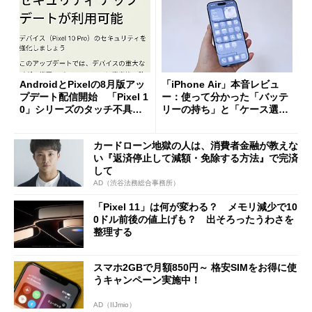
AndroidとPixelの8月版アッ
「iPhone Air」本音レビュ
プデート配信開始 「Pixel 1
ー：使って分かった「バッテ
0」シリーズのタッチ不具合
リーの持ち」と「ケース選
修正やGPU性能改善なども
び」の悩ましさ
カードローン地獄の人は、消費者金融が教えな
い『返済停止して減額・免除する方法』で完済
して
AD（渋谷法務総合事務所）
「Pixel 11」は何が変わる？ メモリ減少で10
0ドル前後の値上げも？ 出そろったうわさを
整理する
スマホ2GBで月額850円～ 格安SIMをお得に使
うキャンペーン実施中！
AD（IIJmio）