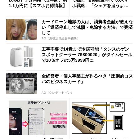
28GB）」がMNPで2年間、約
で挑む“価格高騰時代”のスマ
1.1万円に【スマホお得情報】
ホ戦略 「シェアを追うより
も既存ユーザーを大切に」
カードローン地獄の人は、消費者金融が教えな
い『返済停止して減額・免除する方法』で完済
して
AD（渋谷法務総合事務所）
工事不要で14畳まで冷房可能「タンスのゲン
スポットクーラー 79800020」がタイムセール
で10％オフの5万3999円に
全経営者・個人事業主が作るべき「圧倒的コス
パのビジネスカード」
AD（クレディセゾン）