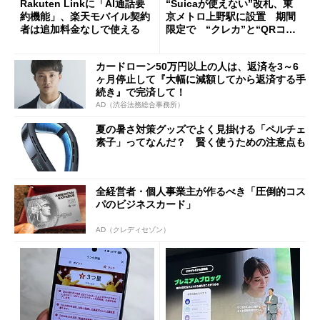
Rakuten Linkに「AI通話要
“Suicaが使えない”改札、東
約機能」、楽天モバイル契約
京メトロ上野駅に設置 期間
者は追加料金なしで使える
限定で “クレカ”と“QRコー
ド”専用
カードローン50万円以上の人は、返済を3～6
ヶ月停止して『大幅に減額してから返済する手
続き』で完済して！
AD（渋谷法務総合事務所）
夏の暑さ対策グッズでよく見掛ける「ペルチェ
素子」ってなんだ？ 賢く使うための注意点も
全経営者・個人事業主が作るべき「圧倒的コス
パのビジネスカード」
AD（クレディセゾン）