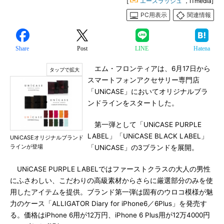
[
エースラッシュ
，ITmedia]
PC用表示
関連情報
Share
Post
LINE
Hatena
エム・フロンティアは、6月17日から
スマートフォンアクセサリー専門店
「UNiCASE」においてオリジナルブラ
ンドラインをスタートした。
第一弾として「UNiCASE PURPLE
LABEL」「UNiCASE BLACK LABEL」
UNiCASEオリジナルブランド
ラインが登場
「UNiCASE」の3ブランドを展開。
UNiCASE PURPLE LABELではファーストクラスの大人の男性
にふさわしい、こだわりの高級素材からさらに厳選部分のみを使
用したアイテムを提供。ブランド第一弾は固有のウロコ模様が魅
力のケース「ALLIGATOR Diary for iPhone6／6Plus」を発売す
る。価格はiPhone 6用が12万円、iPhone 6 Plus用が12万4000円