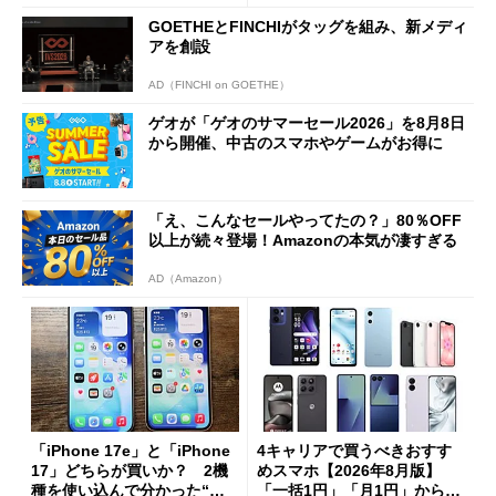
GOETHEとFINCHIがタッグを組み、新メディ
アを創設
AD（FINCHI on GOETHE）
ゲオが「ゲオのサマーセール2026」を8月8日
から開催、中古のスマホやゲームがお得に
「え、こんなセールやってたの？」80％OFF
以上が続々登場！Amazonの本気が凄すぎる
AD（Amazon）
「iPhone 17e」と「iPhone
4キャリアで買うべきおすす
17」どちらが買いか？ 2機
めスマホ【2026年8月版】
種を使い込んで分かった“ス
「一括1円」「月1円」からお