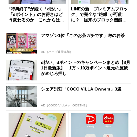
“特典終了”が続く「d払い」
LINEの新「プレミアムブロッ
「dポイント」のお得さはど
ク」で完全な“絶縁”が可能
う変わるのか これからは
に？ 従来のブロック機能と
「dカード」の利用が得策？
の決定的な違い
アマゾン1位「このお茶ガチです」噂のお茶
AD（ハーブ健康本舗）
d払い、dポイントのキャンペーンまとめ【8月
1日最新版】 1万～10万ポイント還元の施策
がめじろ押し
シェア別荘「COCO VILLA Owners」3選
AD（COCO VILLA on GOETHE）