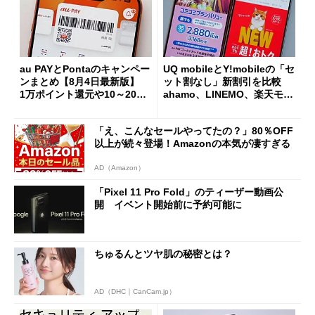
au PAYとPontaのキャンペー
UQ mobileとY!mobileの「セ
ンまとめ【8月4日最新版】
ット割なし」新割引を比較
1万ポイント還元や10～20％
ahamo、LINEMO、楽天モバ
還元あり
イルよりもお得？
「え、こんなセールやってたの？」80％OFF
以上が続々登場！Amazonの本気が凄すぎる
AD（Amazon）
「Pixel 11 Pro Fold」のティーザー動画公
開 イベント開始前に予約可能に
ちゅるんとツヤ肌の秘密とは？
AD（DHC｜CanCam.jp）