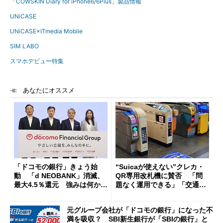
「COWSKIN Diary for iPhone6/6Plus」製品情報
UNiCASE
UNiCASE×ITmedia Mobile
SIM LABO
スマホデビュー特集
あなたにオススメ
「ドコモの銀行」きょう始
“Suicaが使えない”クレカ・
動 「d NEOBANK」消滅、
QR専用改札機に賛否 「問
最大4.5％還元 強みは何か解
題なく運用できる」「交通系I
説
Cの方がスムーズ」
元グループ会社が「ドコモの銀行」になった不
満を吸収？ SBI新生銀行が「SBIの銀行」と