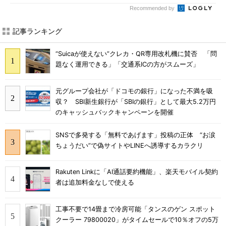
Recommended by
記事ランキング
“Suicaが使えない”クレカ・QR専用改札機に賛否 「問
題なく運用できる」「交通系ICの方がスムーズ」
元グループ会社が「ドコモの銀行」になった不満を吸
収？ SBI新生銀行が「SBIの銀行」として最大5.2万円
のキャッシュバックキャンペーンを開催
SNSで多発する「無料であげます」投稿の正体 “お涙
ちょうだい”で偽サイトやLINEへ誘導するカラクリ
Rakuten Linkに「AI通話要約機能」、楽天モバイル契約
者は追加料金なしで使える
工事不要で14畳まで冷房可能「タンスのゲン スポット
クーラー 79800020」がタイムセールで10％オフの5万