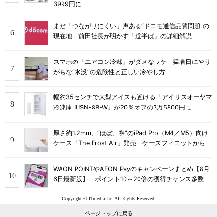
3999円に
まだ「つながりにくい」声ある“ドコモ通信品質問題”の
現在地 前田社長が明かす「道半ば」の詳細解説
スマホの「エアコン冷却」がダメなワケ 猛暑日にやり
がちな“水没”の危険性と正しい冷やし方
幅約35センチで大型アイスも置ける「アイリスオーヤマ
冷凍庫 IUSN-8B-W」が20％オフの3万5800円に
厚さ約1.2mm、“ほぼ、裸”のiPad Pro（M4／M5）向け
ケース「The Frost Air」発売 ケースフィニットから
WAON POINTやAEON Payのキャンペーンまとめ【8月
6日最新版】 ポイント10～20倍の獲得チャンス多数
Copyright © ITmedia Inc. All Rights Reserved.
ページトップに戻る