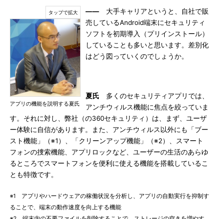
――
大手キャリアというと、自社で販
売しているAndroid端末にセキュリティ
ソフトを初期導入（プリインストール）
していることも多いと思います。差別化
はどう図っていくのでしょうか。
夏氏
多くのセキュリティアプリでは、
アプリの機能を説明する夏氏
アンチウィルス機能に焦点を絞っていま
す。それに対し、弊社（の360セキュリティ）は、まず、ユーザ
ー体験に自信があります。また、アンチウィルス以外にも「ブー
スト機能」（※1）、「クリーンアップ機能」（※2）、スマート
フォンの捜索機能、アプリロックなど、ユーザーの生活のあらゆ
るところでスマートフォンを便利に使える機能を搭載しているこ
とも特徴です。
※1 アプリやハードウェアの稼働状況を分析し、アプリの自動実行を抑制す
ることで、端末の動作速度を向上する機能
※2 端末内の不要ファイルを削除することで、ストレージの空きを増やす