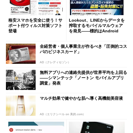
格安スマホを安全に使う！サ
Lookout、LINEからデータを
ポート付ウィルス対策ソフト
搾取するモバイルマルウェア
登場
を発見――標的はAndroid
全経営者・個人事業主が作るべき「圧倒的コス
パのビジネスカード」
AD（クレディセゾン）
無料アプリへの連絡先提供が世界平均を上回る
――シマンテック「ノートン モバイルアプリ
調査」発表
マルチ効果で健やかな肌へ導く高機能美容液
AD（エリクシール on 美的.com）