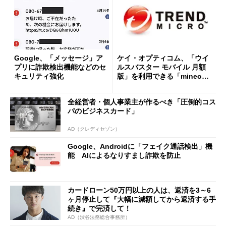
Google、「メッセージ」ア
ケイ・オプティコム、「ウイ
プリに詐欺検出機能などのセ
ルスバスター モバイル 月額
キュリティ強化
版」を利用できる「mineo安
心パック」を提供へ
全経営者・個人事業主が作るべき「圧倒的コス
パのビジネスカード」
AD（クレディセゾン）
Google、Androidに「フェイク通話検出」機
能 AIによるなりすまし詐欺を防止
カードローン50万円以上の人は、返済を3～6
ヶ月停止して『大幅に減額してから返済する手
続き』で完済して！
AD（渋谷法務総合事務所）