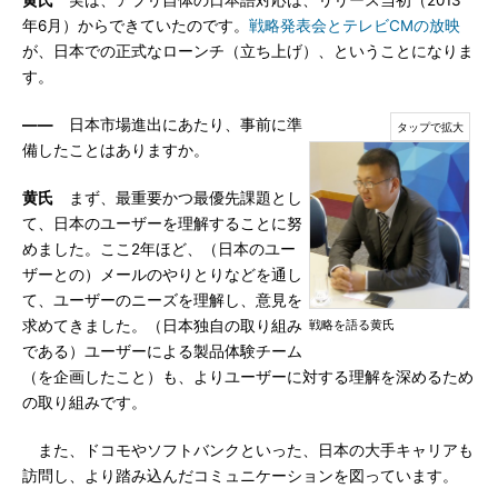
黄氏
実は、アプリ自体の日本語対応は、リリース当初（2013
年6月）からできていたのです。
戦略発表会とテレビCMの放映
が、日本での正式なローンチ（立ち上げ）、ということになりま
す。
――
日本市場進出にあたり、事前に準
備したことはありますか。
黄氏
まず、最重要かつ最優先課題とし
て、日本のユーザーを理解することに努
めました。ここ2年ほど、（日本のユー
ザーとの）メールのやりとりなどを通し
て、ユーザーのニーズを理解し、意見を
求めてきました。（日本独自の取り組み
戦略を語る黄氏
である）ユーザーによる製品体験チーム
（を企画したこと）も、よりユーザーに対する理解を深めるため
の取り組みです。
また、ドコモやソフトバンクといった、日本の大手キャリアも
訪問し、より踏み込んだコミュニケーションを図っています。