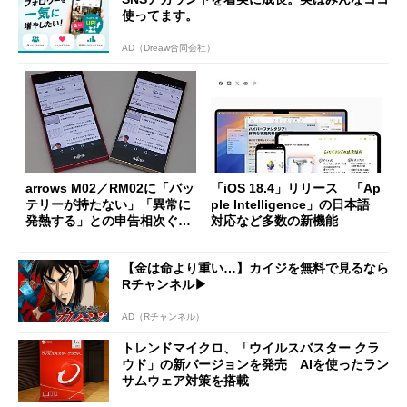
使ってます。
AD（Dreaw合同会社）
arrows M02／RM02に「バッ
「iOS 18.4」リリース 「Ap
テリーが持たない」「異常に
ple Intelligence」の日本語
発熱する」との申告相次ぐ
対応など多数の新機能
「Google Play開発者サービ
ス」の不具合か
【金は命より重い…】カイジを無料で見るなら
Rチャンネル▶︎
AD（Rチャンネル）
トレンドマイクロ、「ウイルスバスター クラ
ウド」の新バージョンを発売 AIを使ったラン
サムウェア対策を搭載