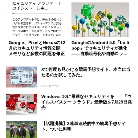
Google、PixelとNexusの12
GoogleのAndroid 5.0「Lolli
月のセキュリティ情報公開
pop」でセキュリティが進化
メモリなど多数の問題を修正
――自動暗号化や自動ロック
解除に対応
Xで何度も見かける競馬予想サイト、本当に当
たるのか試してみた。
AD（ルーツ）
Windows 10に最適なセキュリティを――「ウ
イルスバスター クラウド」最新版を7月29日発
売
【話題沸騰】3連単連続的中の競馬予想サイ
ト、ついに判明