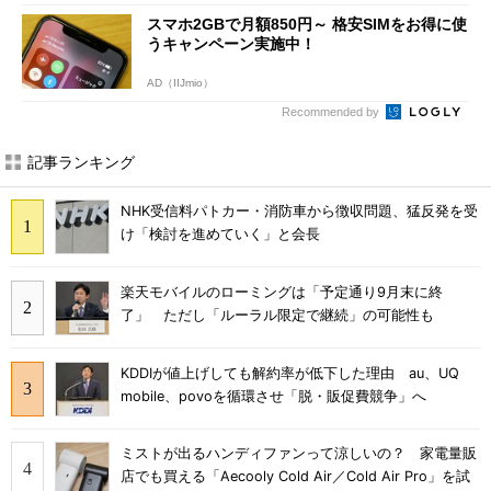
スマホ2GBで月額850円～ 格安SIMをお得に使
うキャンペーン実施中！
AD（IIJmio）
Recommended by
記事ランキング
NHK受信料パトカー・消防車から徴収問題、猛反発を受
け「検討を進めていく」と会長
楽天モバイルのローミングは「予定通り9月末に終
了」 ただし「ルーラル限定で継続」の可能性も
KDDIが値上げしても解約率が低下した理由 au、UQ
mobile、povoを循環させ「脱・販促費競争」へ
ミストが出るハンディファンって涼しいの？ 家電量販
店でも買える「Aecooly Cold Air／Cold Air Pro」を試