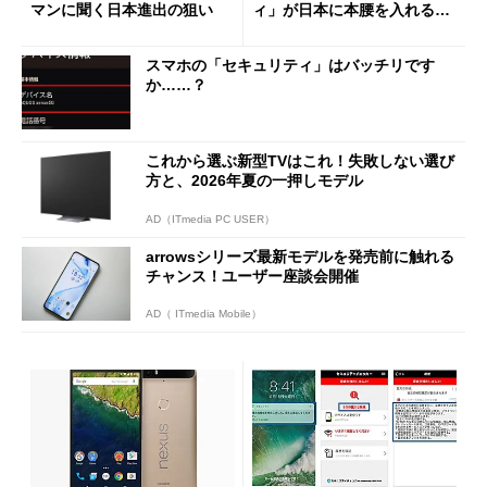
マンに聞く日本進出の狙い
ィ」が日本に本腰を入れる理
由
スマホの「セキュリティ」はバッチリです
か……？
これから選ぶ新型TVはこれ！失敗しない選び
方と、2026年夏の一押しモデル
AD（ITmedia PC USER）
arrowsシリーズ最新モデルを発売前に触れる
チャンス！ユーザー座談会開催
AD（ ITmedia Mobile）