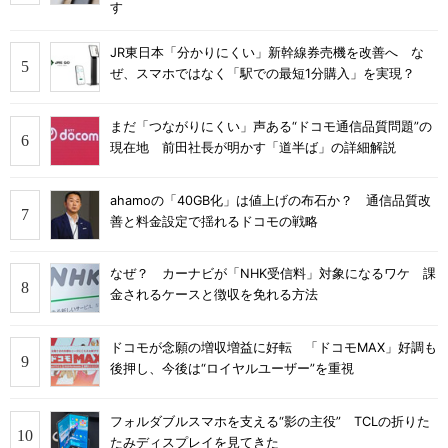
す
JR東日本「分かりにくい」新幹線券売機を改善へ な
ぜ、スマホではなく「駅での最短1分購入」を実現？
まだ「つながりにくい」声ある“ドコモ通信品質問題”の
現在地 前田社長が明かす「道半ば」の詳細解説
ahamoの「40GB化」は値上げの布石か？ 通信品質改
善と料金設定で揺れるドコモの戦略
なぜ？ カーナビが「NHK受信料」対象になるワケ 課
金されるケースと徴収を免れる方法
ドコモが念願の増収増益に好転 「ドコモMAX」好調も
後押し、今後は“ロイヤルユーザー”を重視
フォルダブルスマホを支える“影の主役” TCLの折りた
たみディスプレイを見てきた