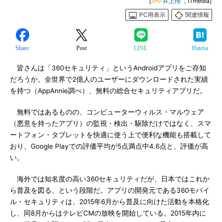
[
井上翔
，ITmedia]
PC用表示
関連情報
Share
Post
LINE
Hatena
皆さんは「360セキュリティ」というAndroidアプリをご存知
だろうか。全世界で2億人のユーザーにダウンロードされた実績
を持つ（AppAnnie調べ）、無料の総合セキュリティアプリだ。
無料ではあるものの、コンピューターウィルス・マルウェア
（悪意を持ったアプリ）の監視・検出・駆除だけではなく、スマ
ートフォン・タブレットを快適に使う上で便利な機能も搭載して
おり、Google Playでの評価平均が5点満点中4.6点と、評価が高
い。
海外では知名度の高い360セキュリティだが、日本ではこれか
ら普及を図る、という段階だ。アプリの開発元である360モバイ
ル・セキュリティは、2015年6月から普及に向けた活動を本格化
し、同8月からはテレビCMの放映を開始している。2015年内に