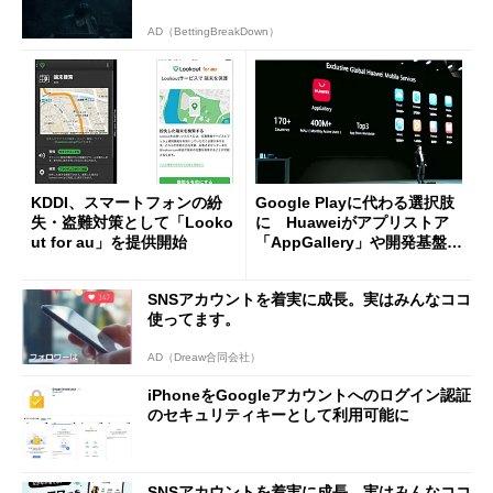
AD（BettingBreakDown）
KDDI、スマートフォンの紛
Google Playに代わる選択肢
失・盗難対策として「Looko
に Huaweiがアプリストア
ut for au」を提供開始
「AppGallery」や開発基盤
「HMS Core」の詳細を発表
SNSアカウントを着実に成長。実はみんなココ
使ってます。
AD（Dreaw合同会社）
iPhoneをGoogleアカウントへのログイン認証
のセキュリティキーとして利用可能に
SNSアカウントを着実に成長。実はみんなココ