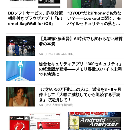
BBソフトサービス、詐欺対策
“BYOD”だとiPhoneでも危な
機能付きブラウザアプリ「Int
い？――Lookoutに聞く、モ
ernet SagiWall for iOS」
バイルセキュリティの落とし
穴
【見城徹×藤田晋】AI時代でも変わらない経営
者の本質
AD（FINCHI on GOETHE）
総合セキュリティアプリ「360セキュリティ」
の軽量版が登場――メモリ容量1Gバイト未満
でも快適に
リボ払い50万円以上の人は、返済を3～6ヶ月
停止して『大幅に減額してから返済する手続
き』で完済して！
AD（渋谷法務総合事務所）