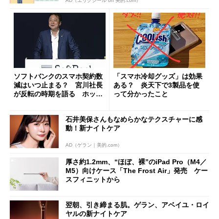
AD（エリクシール on 美的.com）
ソフトバンクのスマホ契約数
「スマホ冷却グッズ」は効果
減はいつ止まる？ 宮川社長
ある？ 炎天下で3製品を使
が反転の時期を語る ホッピ
って分かったこと
ング対策は「真剣にやりすぎ
た」
石井美保さんもなめらかなテクスチャーに感
動！新ナイトケア
AD（ゲラン｜美的.com）
厚さ約1.2mm、“ほぼ、裸”のiPad Pro（M4／
M5）向けケース「The Frost Air」発売 ケー
スフィニットから
翌朝、引き締まる肌。ゲラン、アベイユ・ロイ
ヤルの新ナイトケア