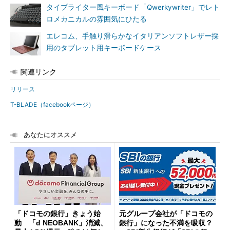
タイプライター風キーボード「Qwerkywriter」でレト
ロメカニカルの雰囲気にひたる
エレコム、手触り滑らかなイタリアンソフトレザー採
用のタブレット用キーボードケース
関連リンク
リリース
T-BLADE（facebookページ）
あなたにオススメ
「ドコモの銀行」きょう始
元グループ会社が「ドコモの
動 「d NEOBANK」消滅、
銀行」になった不満を吸収？