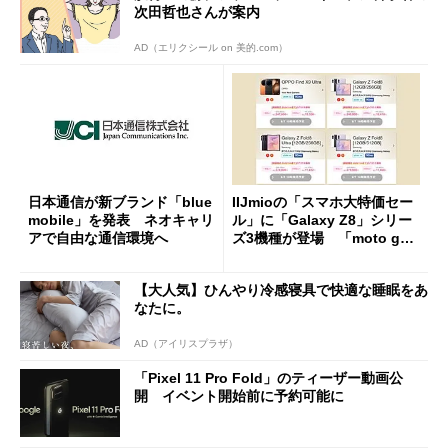
次田哲也さんが案内
AD（エリクシール on 美的.com）
日本通信が新ブランド「blue
IIJmioの「スマホ大特価セー
mobile」を発表 ネオキャリ
ル」に「Galaxy Z8」シリー
アで自由な通信環境へ
ズ3機種が登場 「moto g37
j」や「OPPO Find X9 Ultr
a」も
【大人気】ひんやり冷感寝具で快適な睡眠をあ
なたに。
AD（アイリスプラザ）
「Pixel 11 Pro Fold」のティーザー動画公
開 イベント開始前に予約可能に