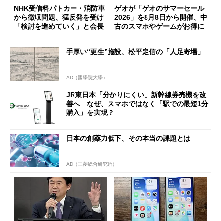
NHK受信料パトカー・消防車
ゲオが「ゲオのサマーセール
から徴収問題、猛反発を受け
2026」を8月8日から開催、中
「検討を進めていく」と会長
古のスマホやゲームがお得に
手厚い“更生”施設、松平定信の「人足寄場」
AD（國學院大學）
JR東日本「分かりにくい」新幹線券売機を改
善へ なぜ、スマホではなく「駅での最短1分
購入」を実現？
日本の創薬力低下、その本当の課題とは
AD（三菱総合研究所）