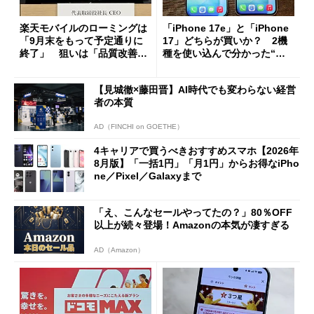
楽天モバイルのローミングは
「iPhone 17e」と「iPhone
「9月末をもって予定通りに
17」どちらが買いか？ 2機
終了」 狙いは「品質改善」
種を使い込んで分かった“ス
ただし「ルーラル限定で期
ペック表にない違い”
限を切った新契約」の可能性
【見城徹×藤田晋】AI時代でも変わらない経営
も
者の本質
AD（FINCHI on GOETHE）
4キャリアで買うべきおすすめスマホ【2026年
8月版】「一括1円」「月1円」からお得なiPho
ne／Pixel／Galaxyまで
「え、こんなセールやってたの？」80％OFF
以上が続々登場！Amazonの本気が凄すぎる
AD（Amazon）