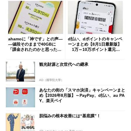
ahamoに「神です」との声―
d払い、dポイントのキャンペ
―値段そのままで40GBに
ーンまとめ【8月1日最新版】
「課金されたのかと思った」
1万～10万ポイント還元の
と戸惑いも
施策がめじろ押し
観光財源と次世代への継承
AD（國學院大學）
あなたの街の「スマホ決済」キャンペーンまと
め【2026年8月版】～PayPay、d払い、au PA
Y、楽天ペイ
肌悩みの根本改善には“基底膜”！