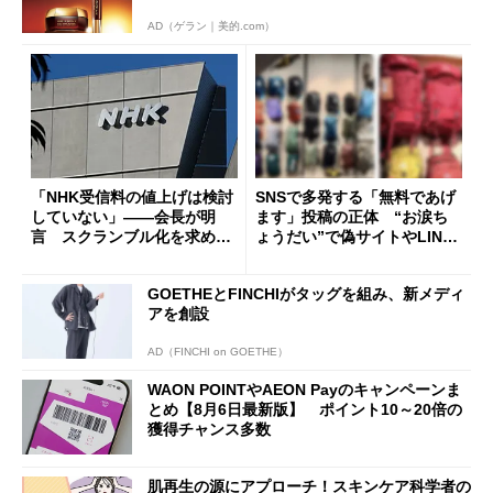
AD（ゲラン｜美的.com）
「NHK受信料の値上げは検討
SNSで多発する「無料であげ
していない」――会長が明
ます」投稿の正体 “お涙ち
言 スクランブル化を求める
ょうだい”で偽サイトやLINE
声絶えず
へ誘導するカラクリ
GOETHEとFINCHIがタッグを組み、新メディ
アを創設
AD（FINCHI on GOETHE）
WAON POINTやAEON Payのキャンペーンま
とめ【8月6日最新版】 ポイント10～20倍の
獲得チャンス多数
肌再生の源にアプローチ！スキンケア科学者の