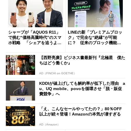
シャープが「AQUOS R11」
LINEの新「プレミアムブロッ
で挑む“価格高騰時代”のスマ
ク」で完全な“絶縁”が可能
ホ戦略 「シェアを追うより
に？ 従来のブロック機能と
も既存ユーザーを大切に」
の決定的な違い
【西野亮廣】ビジネス書最新刊『北極星 僕た
ちはどう働くか』
AD（FINCHI on GOETHE）
KDDIが値上げしても解約率が低下した理由 a
u、UQ mobile、povoを循環させ「脱・販促
費競争」へ
「え、こんなセールやってたの？」80％OFF
以上が続々登場！Amazonの本気が凄すぎる
AD（Amazon）