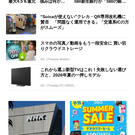
最大4.5％還元 強みは何か解
SBI新生銀行が「SBIの銀
説
行」として最大5.2万円のキャ
ッシュバックキャンペーンを
“Suicaが使えない”クレカ・QR専用改札機に
開催
賛否 「問題なく運用できる」「交通系ICの方
がスムーズ」
スマホの写真／動画をもう一段安全に 買い切
りクラウドストレージ
AD（ITmedia Mobile）
これから選ぶ新型TVはこれ！失敗しない選び
方と、2026年夏の一押しモデル
AD（ITmedia PC USER）