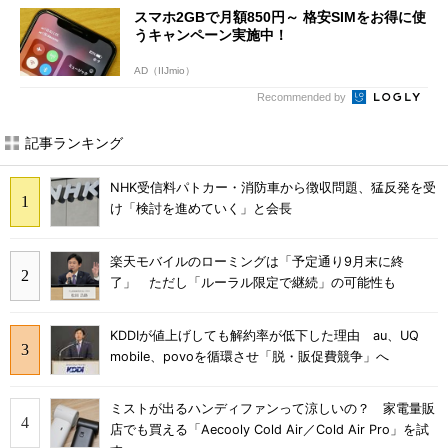
スマホ2GBで月額850円～ 格安SIMをお得に使
うキャンペーン実施中！
AD（IIJmio）
Recommended by
記事ランキング
NHK受信料パトカー・消防車から徴収問題、猛反発を受
け「検討を進めていく」と会長
楽天モバイルのローミングは「予定通り9月末に終
了」 ただし「ルーラル限定で継続」の可能性も
KDDIが値上げしても解約率が低下した理由 au、UQ
mobile、povoを循環させ「脱・販促費競争」へ
ミストが出るハンディファンって涼しいの？ 家電量販
店でも買える「Aecooly Cold Air／Cold Air Pro」を試