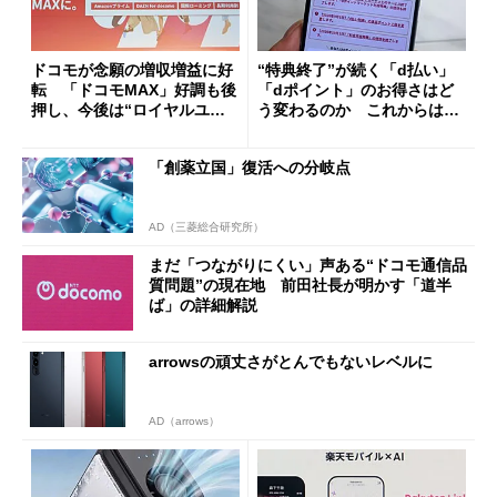
ドコモが念願の増収増益に好
“特典終了”が続く「d払い」
転 「ドコモMAX」好調も後
「dポイント」のお得さはど
押し、今後は“ロイヤルユー
う変わるのか これからは
ザー”を重視
「dカード」の利用が得策？
「創薬立国」復活への分岐点
AD（三菱総合研究所）
まだ「つながりにくい」声ある“ドコモ通信品
質問題”の現在地 前田社長が明かす「道半
ば」の詳細解説
arrowsの頑丈さがとんでもないレベルに
AD（arrows）