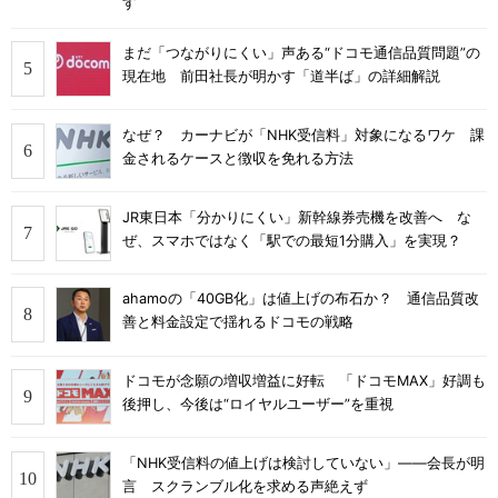
す
まだ「つながりにくい」声ある“ドコモ通信品質問題”の
現在地 前田社長が明かす「道半ば」の詳細解説
なぜ？ カーナビが「NHK受信料」対象になるワケ 課
金されるケースと徴収を免れる方法
JR東日本「分かりにくい」新幹線券売機を改善へ な
ぜ、スマホではなく「駅での最短1分購入」を実現？
ahamoの「40GB化」は値上げの布石か？ 通信品質改
善と料金設定で揺れるドコモの戦略
ドコモが念願の増収増益に好転 「ドコモMAX」好調も
後押し、今後は“ロイヤルユーザー”を重視
「NHK受信料の値上げは検討していない」――会長が明
言 スクランブル化を求める声絶えず