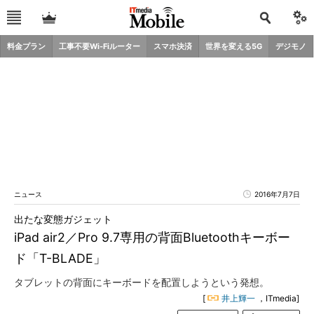
料金プラン
工事不要Wi-Fiルーター
スマホ決済
世界を変える5G
デジモノ
ニュース
2016年7月7日
出たな変態ガジェット
iPad air2／Pro 9.7専用の背面Bluetoothキーボー
ド「T-BLADE」
タブレットの背面にキーボードを配置しようという発想。
[
井上輝一
，ITmedia]