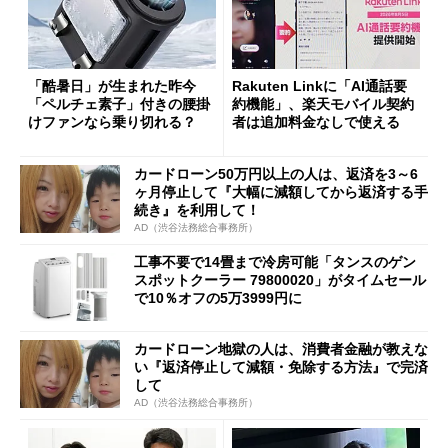
「酷暑日」が生まれた昨今
Rakuten Linkに「AI通話要
「ペルチェ素子」付きの腰掛
約機能」、楽天モバイル契約
けファンなら乗り切れる？
者は追加料金なしで使える
カードローン50万円以上の人は、返済を3～6
ヶ月停止して『大幅に減額してから返済する手
続き』を利用して！
AD（渋谷法務総合事務所）
工事不要で14畳まで冷房可能「タンスのゲン
スポットクーラー 79800020」がタイムセール
で10％オフの5万3999円に
カードローン地獄の人は、消費者金融が教えな
い『返済停止して減額・免除する方法』で完済
して
AD（渋谷法務総合事務所）