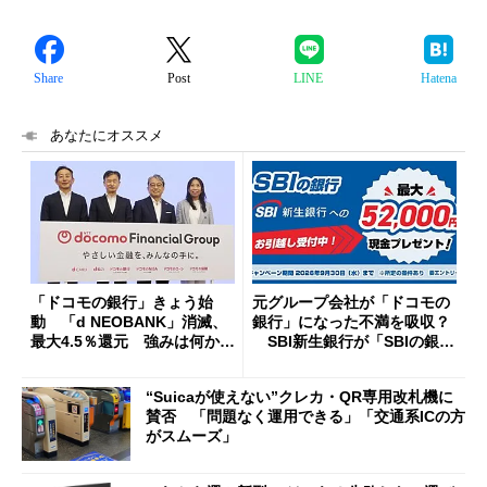
Share
Post
LINE
Hatena
あなたにオススメ
「ドコモの銀行」きょう始
元グループ会社が「ドコモの
動 「d NEOBANK」消滅、
銀行」になった不満を吸収？
最大4.5％還元 強みは何か解
SBI新生銀行が「SBIの銀
説
行」として最大5.2万円のキャ
ッシュバックキャンペーンを
“Suicaが使えない”クレカ・QR専用改札機に
開催
賛否 「問題なく運用できる」「交通系ICの方
がスムーズ」