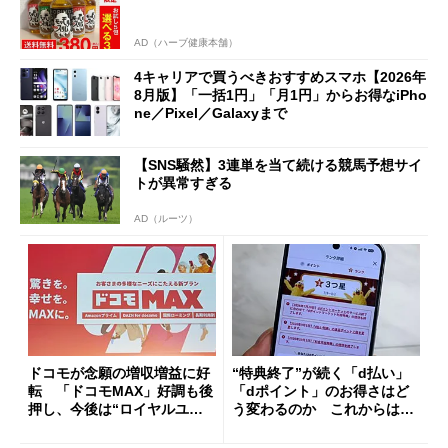
AD（ハーブ健康本舗）
4キャリアで買うべきおすすめスマホ【2026年
8月版】「一括1円」「月1円」からお得なiPho
ne／Pixel／Galaxyまで
【SNS騒然】3連単を当て続ける競馬予想サイ
トが異常すぎる
AD（ルーツ）
ドコモが念願の増収増益に好
“特典終了”が続く「d払い」
転 「ドコモMAX」好調も後
「dポイント」のお得さはど
押し、今後は“ロイヤルユー
う変わるのか これからは
ザー”を重視
「dカード」の利用が得策？