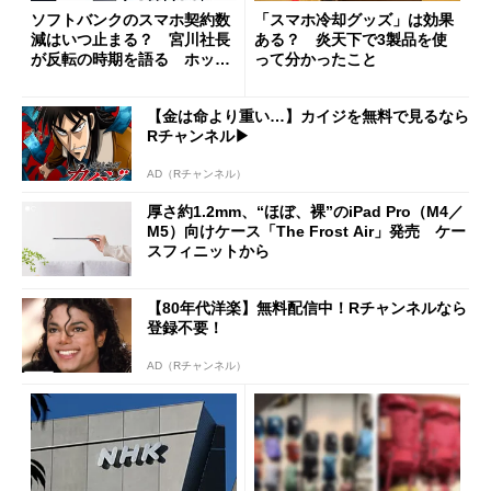
ソフトバンクのスマホ契約数
「スマホ冷却グッズ」は効果
減はいつ止まる？ 宮川社長
ある？ 炎天下で3製品を使
が反転の時期を語る ホッピ
って分かったこと
ング対策は「真剣にやりすぎ
た」
【金は命より重い…】カイジを無料で見るなら
Rチャンネル▶︎
AD（Rチャンネル）
厚さ約1.2mm、“ほぼ、裸”のiPad Pro（M4／
M5）向けケース「The Frost Air」発売 ケー
スフィニットから
【80年代洋楽】無料配信中！Rチャンネルなら
登録不要！
AD（Rチャンネル）