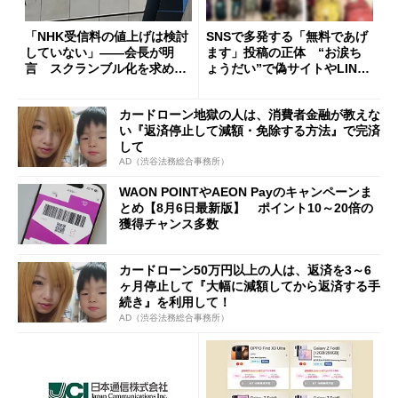
「NHK受信料の値上げは検討
SNSで多発する「無料であげ
していない」――会長が明
ます」投稿の正体 “お涙ち
言 スクランブル化を求める
ょうだい”で偽サイトやLINE
声絶えず
へ誘導するカラクリ
カードローン地獄の人は、消費者金融が教えな
い『返済停止して減額・免除する方法』で完済
して
AD（渋谷法務総合事務所）
WAON POINTやAEON Payのキャンペーンま
とめ【8月6日最新版】 ポイント10～20倍の
獲得チャンス多数
カードローン50万円以上の人は、返済を3～6
ヶ月停止して『大幅に減額してから返済する手
続き』を利用して！
AD（渋谷法務総合事務所）