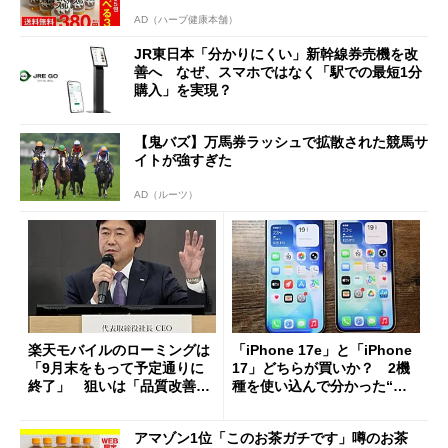
AD（ハーブ健康本舗）
JR東日本「分かりにくい」新幹線券売機を改
善へ なぜ、スマホではなく「駅での最短1分
購入」を実現？
【鬼バズ】万馬券ラッシュで拡散された競馬サ
イトが強すぎた
AD（ルーツ）
楽天モバイルのローミングは
「iPhone 17e」と「iPhone
「9月末をもって予定通りに
17」どちらが買いか？ 2機
終了」 狙いは「品質改善」
種を使い込んで分かった“ス
ただし「ルーラル限定で期
ペック表にない違い”
限を切った新契約」の可能性
アマゾン1位「このお茶ガチです」噂のお茶
も