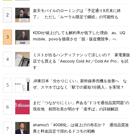
楽天モバイルのローミングは「予定通り9月末に終
了」 ただし「ルーラル限定で継続」の可能性も
KDDIが値上げしても解約率が低下した理由 au、UQ
mobile、povoを循環させ「脱・販促費競争」へ
ミストが出るハンディファンって涼しいの？ 家電量販
店でも買える「Aecooly Cold Air／Cold Air Pro」を試
す
JR東日本「分かりにくい」新幹線券売機を改善へ な
ぜ、スマホではなく「駅での最短1分購入」を実現？
まだ「つながりにくい」声ある“ドコモ通信品質問題”の
現在地 前田社長が明かす「道半ば」の詳細解説
ahamoの「40GB化」は値上げの布石か？ 通信品質改
善と料金設定で揺れるドコモの戦略