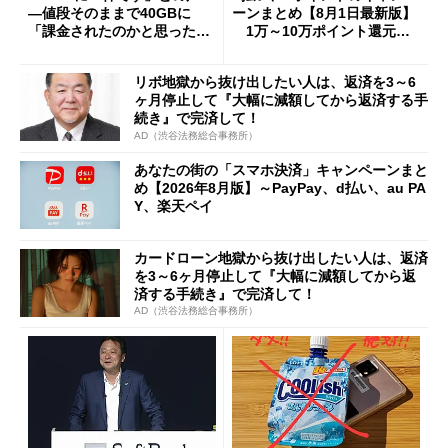
―値段そのままで40GBに
ーンまとめ【8月1日最新版】
「課金されたのかと思った」
1万～10万ポイント還元の
と戸惑いも
施策がめじろ押し
リボ地獄から抜け出したい人は、返済を3～6
ヶ月停止して『大幅に減額してから返済する手
続き』で完済して！
AD（渋谷法務総合事務所）
あなたの街の「スマホ決済」キャンペーンまと
め【2026年8月版】～PayPay、d払い、au PA
Y、楽天ペイ
カードローン地獄から抜け出したい人は、返済
を3～6ヶ月停止して『大幅に減額してから返
済する手続き』で完済して！
AD（渋谷法務総合事務所）