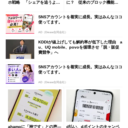
ホ戦略 「シェアを追うより
に？ 従来のブロック機能と
も既存ユーザーを大切に」
の決定的な違い
SNSアカウントを着実に成長。実はみんなココ
使ってます。
AD（Dreaw合同会社）
KDDIが値上げしても解約率が低下した理由 a
u、UQ mobile、povoを循環させ「脱・販促
費競争」へ
SNSアカウントを着実に成長。実はみんなココ
使ってます。
AD（Dreaw合同会社）
ahamoに「神です」との声―
d払い、dポイントのキャンペ