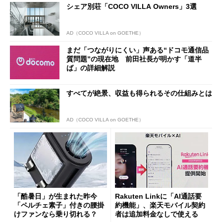
シェア別荘「COCO VILLA Owners」3選
AD（COCO VILLA on GOETHE）
まだ「つながりにくい」声ある“ドコモ通信品
質問題”の現在地 前田社長が明かす「道半
ば」の詳細解説
すべてが絶景、収益も得られるその仕組みとは
AD（COCO VILLA on GOETHE）
「酷暑日」が生まれた昨今
Rakuten Linkに「AI通話要
「ペルチェ素子」付きの腰掛
約機能」、楽天モバイル契約
けファンなら乗り切れる？
者は追加料金なしで使える