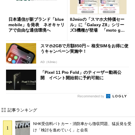
日本通信が新ブランド「blue
IIJmioの「スマホ大特価セー
mobile」を発表 ネオキャリ
ル」に「Galaxy Z8」シリー
アで自由な通信環境へ
ズ3機種が登場 「moto g37
j」や「OPPO Find X9 Ultr
a」も
スマホ2GBで月額850円～ 格安SIMをお得に使
うキャンペーン実施中！
AD（IIJmio）
「Pixel 11 Pro Fold」のティーザー動画公
開 イベント開始前に予約可能に
Recommended by
記事ランキング
NHK受信料パトカー・消防車から徴収問題、猛反発を受
け「検討を進めていく」と会長