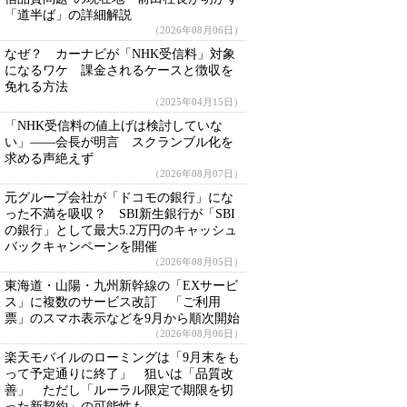
「道半ば」の詳細解説
（2026年08月06日）
なぜ？ カーナビが「NHK受信料」対象
になるワケ 課金されるケースと徴収を
免れる方法
（2025年04月15日）
「NHK受信料の値上げは検討していな
い」――会長が明言 スクランブル化を
求める声絶えず
（2026年08月07日）
元グループ会社が「ドコモの銀行」にな
った不満を吸収？ SBI新生銀行が「SBI
の銀行」として最大5.2万円のキャッシュ
バックキャンペーンを開催
（2026年08月05日）
東海道・山陽・九州新幹線の「EXサービ
ス」に複数のサービス改訂 「ご利用
票」のスマホ表示などを9月から順次開始
（2026年08月06日）
楽天モバイルのローミングは「9月末をも
って予定通りに終了」 狙いは「品質改
善」 ただし「ルーラル限定で期限を切
った新契約」の可能性も