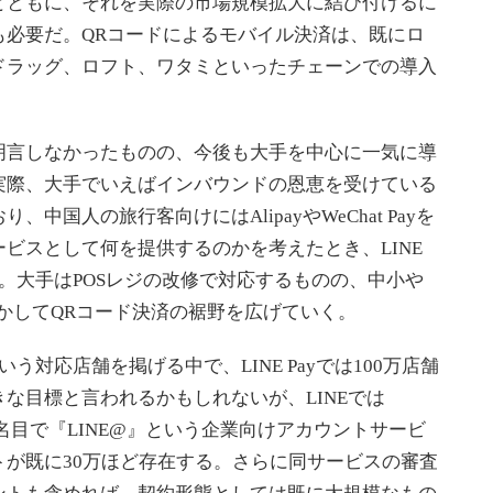
ともに、それを実際の市場規模拡大に結び付けるに
拡大も必要だ。QRコードによるモバイル決済は、既にロ
ドラッグ、ロフト、ワタミといったチェーンでの導入
言しなかったものの、今後も大手を中心に一気に導
実際、大手でいえばインバウンドの恩恵を受けている
中国人の旅行客向けにはAlipayやWeChat Payを
ビスとして何を提供するのかを考えたとき、LINE
だ。大手はPOSレジの改修で対応するものの、中小や
生かしてQRコード決済の裾野を広げていく。
対応店舗を掲げる中で、LINE Payでは100万店舗
な目標と言われるかもしれないが、LINEでは
名目で『LINE@』という企業向けアカウントサービ
が既に30万ほど存在する。さらに同サービスの審査