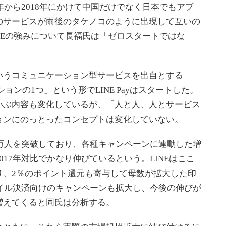
年から2018年にかけて中国だけでなく日本でもアプ
のサービスが雨後のタケノコのように出現して互いの
NEの強みについて長福氏は「ゼロスタートではな
うコミュニケーション型サービスを出自とする
ョンの1つ」という形でLINE Payはスタートした。
いぶ内容も変化しているが、「人と人、人とサービス
ョンにのっとったコンセプトは変化していない。
万人を突破しており、各種キャンペーンに連動した増
17年対比でかなり伸びているという。LINEはここ
ており、2％のポイント還元も寄与して母数が拡大した印
バイル決済向けのキャンペーンも拡大し、今後の伸びが
増えてくると同氏は分析する。