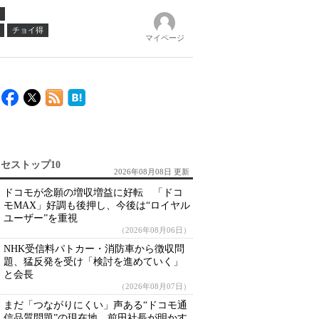
チョイ得
マイページ
セストップ10
2026年08月08日 更新
ドコモが念願の増収増益に好転 「ドコ
モMAX」好調も後押し、今後は“ロイヤル
ユーザー”を重視
（2026年08月06日）
NHK受信料パトカー・消防車から徴収問
題、猛反発を受け「検討を進めていく」
と会長
（2026年08月07日）
まだ「つながりにくい」声ある“ドコモ通
信品質問題”の現在地 前田社長が明かす