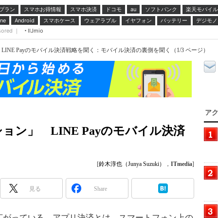
プラン
スマホお得情報
スマホ決済
ドコモ
ソフトバンク
楽天モバイル
au
スマホケース
ウェアラブル
イヤフォン
バッテリー
デジモノ
ne
Android
sored ｜
IIJmio
INE Payのモバイル決済戦略を聞く：モバイル決済の裏側を聞く（1/3 ページ）
アク
ン」 LINE Payのモバイル決済
[
鈴木淳也（Junya Suzuki）
，
ITmedia
]
見る
Share
がっている。アプリ決済とは、スマートフォン上の