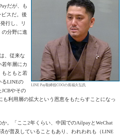
Payだが、も
ービスだ。後
ドを発行し、リ
」の分野に進
つは、従来な
い若年層にカ
。もともと若
LINEの
LINE Pay取締役COOの長福久弘氏
JCBやその
身にも利用層の拡大という恩恵をもたらすことになっ
「ここ2年くらい、中国でのAilpayとWeChat
決済が普及していることもあり、われわれも（LINE