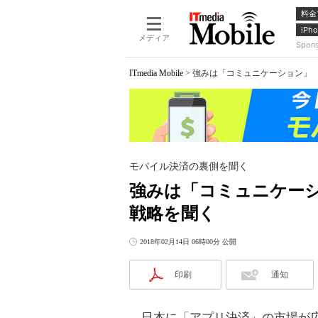
料金
iPho
メディア
Spon
ITmedia Mobile
>
強みは「コミュニケーション」 L
モバイル決済の裏側を聞く
強みは「コミュニケーショ
戦略を聞く
2018年02月14日 06時00分 公開
印刷
通知
日本に「アプリ決済」の市場が広