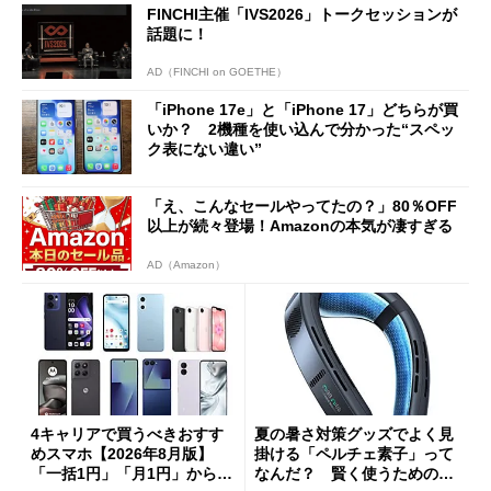
FINCHI主催「IVS2026」トークセッションが
話題に！
AD（FINCHI on GOETHE）
「iPhone 17e」と「iPhone 17」どちらが買
いか？ 2機種を使い込んで分かった“スペッ
ク表にない違い”
「え、こんなセールやってたの？」80％OFF
以上が続々登場！Amazonの本気が凄すぎる
AD（Amazon）
4キャリアで買うべきおすす
夏の暑さ対策グッズでよく見
めスマホ【2026年8月版】
掛ける「ペルチェ素子」って
「一括1円」「月1円」からお
なんだ？ 賢く使うための注