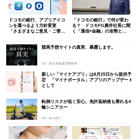
ドコモの銀行、アプリアイコ
「ドコモの銀行」で何が変わ
ンを選べるよう方針変更
る？ ドコモFG廣井社長に聞
「さまざまなご意見・ご要望
く「通信×金融」の攻勢とグ
を踏まえ」
ループ戦略
競馬予想サイトの真実、暴露します。
AD（他力本願運営事務局）
新しい「マイナアプリ」は8月25日から提供予
定 「マイナポータル」アプリのアップデート
として
転倒リスクが低く安心。免許返納後も乗れる4
輪シニアカー
AD（BLAZE）