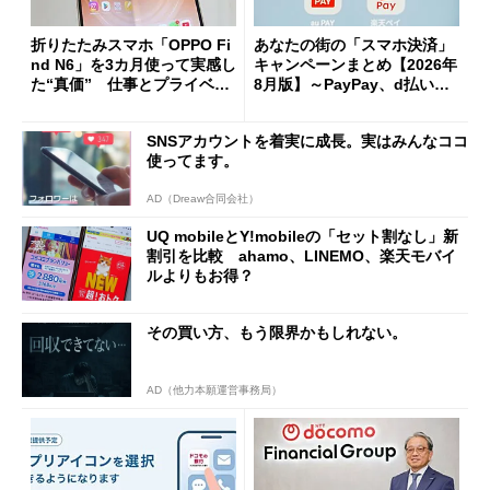
折りたたみスマホ「OPPO Fi
あなたの街の「スマホ決済」
nd N6」を3カ月使って実感し
キャンペーンまとめ【2026年
た“真価” 仕事とプライベー
8月版】～PayPay、d払い、a
トで大活躍
u PAY、楽天ペイ
SNSアカウントを着実に成長。実はみんなココ
使ってます。
AD（Dreaw合同会社）
UQ mobileとY!mobileの「セット割なし」新
割引を比較 ahamo、LINEMO、楽天モバイ
ルよりもお得？
その買い方、もう限界かもしれない。
AD（他力本願運営事務局）