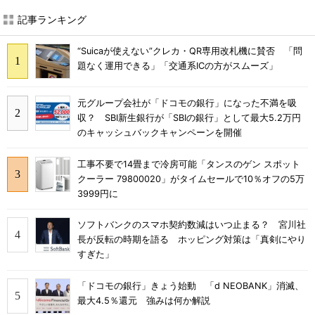
記事ランキング
“Suicaが使えない”クレカ・QR専用改札機に賛否 「問
題なく運用できる」「交通系ICの方がスムーズ」
元グループ会社が「ドコモの銀行」になった不満を吸
収？ SBI新生銀行が「SBIの銀行」として最大5.2万円
のキャッシュバックキャンペーンを開催
工事不要で14畳まで冷房可能「タンスのゲン スポット
クーラー 79800020」がタイムセールで10％オフの5万
3999円に
ソフトバンクのスマホ契約数減はいつ止まる？ 宮川社
長が反転の時期を語る ホッピング対策は「真剣にやり
すぎた」
「ドコモの銀行」きょう始動 「d NEOBANK」消滅、
最大4.5％還元 強みは何か解説