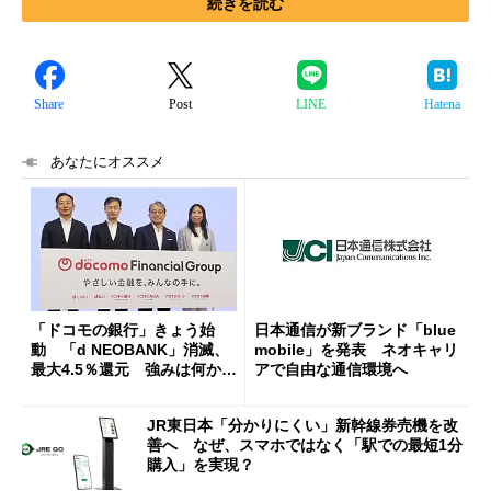
続きを読む
Share
Post
LINE
Hatena
あなたにオススメ
「ドコモの銀行」きょう始
日本通信が新ブランド「blue
動 「d NEOBANK」消滅、
mobile」を発表 ネオキャリ
最大4.5％還元 強みは何か解
アで自由な通信環境へ
説
JR東日本「分かりにくい」新幹線券売機を改
善へ なぜ、スマホではなく「駅での最短1分
購入」を実現？