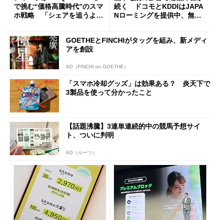
で挑む“価格高騰時代”のスマ
続く ドコモとKDDIはJAPA
ホ戦略 「シェアを追うより
Nローミングを提供中、無料
も既存ユーザーを大切に」
Wi-Fi「00000JAPAN」も開
放
GOETHEとFINCHIがタッグを組み、新メディ
アを創設
AD（FINCHI on GOETHE）
「スマホ冷却グッズ」は効果ある？ 炎天下で
3製品を使って分かったこと
【話題沸騰】3連単連続的中の競馬予想サイ
ト、ついに判明
AD（ルーツ）