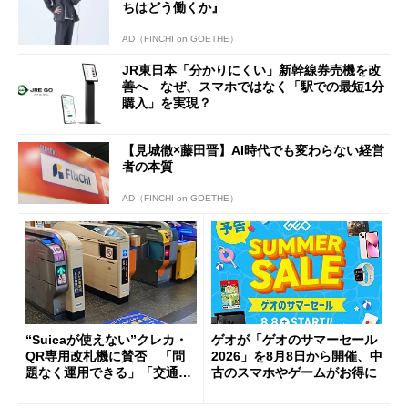
ちはどう働くか』
AD（FINCHI on GOETHE）
JR東日本「分かりにくい」新幹線券売機を改
善へ なぜ、スマホではなく「駅での最短1分
購入」を実現？
【見城徹×藤田晋】AI時代でも変わらない経営
者の本質
AD（FINCHI on GOETHE）
“Suicaが使えない”クレカ・
ゲオが「ゲオのサマーセール
QR専用改札機に賛否 「問
2026」を8月8日から開催、中
題なく運用できる」「交通系I
古のスマホやゲームがお得に
Cの方がスムーズ」