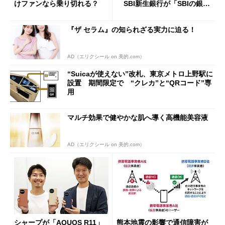
けファンなら乗り切れる？
SBI新生銀行が「SBIの銀
行」として最大5.2万円のキャ
ッシュバックキャンペーンを
『ザ セラム』の知られざる実力に迫る！
開催
AD（エリクシール on 美的.com）
“Suicaが使えない”改札、東京メトロ上野駅に
設置 期間限定で “クレカ”と“QRコード”専
用
マルチ効果で健やかな肌へ導く高機能美容液
AD（エリクシール on 美的.com）
シャープが「AQUOS R11」
熊本地震の影響で通信障害が