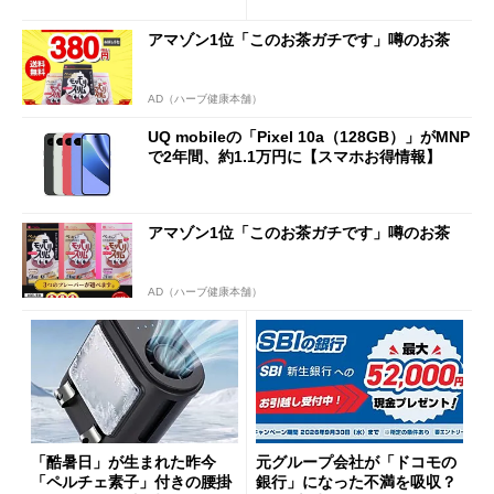
得なiPhone／Pixel／Galaxy
意点も
まで
アマゾン1位「このお茶ガチです」噂のお茶
AD（ハーブ健康本舗）
UQ mobileの「Pixel 10a（128GB）」がMNP
で2年間、約1.1万円に【スマホお得情報】
アマゾン1位「このお茶ガチです」噂のお茶
AD（ハーブ健康本舗）
「酷暑日」が生まれた昨今
元グループ会社が「ドコモの
「ペルチェ素子」付きの腰掛
銀行」になった不満を吸収？