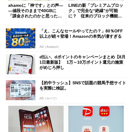
ahamoに「神です」との声―
LINEの新「プレミアムブロッ
―値段そのままで40GBに
ク」で完全な“絶縁”が可能
「課金されたのかと思った」
に？ 従来のブロック機能と
と戸惑いも
の決定的な違い
「え、こんなセールやってたの？」80％OFF
以上が続々登場！Amazonの本気が凄すぎる
AD（Amazon）
d払い、dポイントのキャンペーンまとめ【8月
1日最新版】 1万～10万ポイント還元の施策
がめじろ押し
【的中ラッシュ】SNSで話題の競馬予想サイト
を実際に検証。
AD（ルーツ）