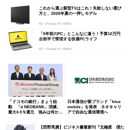
これから選ぶ新型TVはこれ！失敗しない選び
方と、2026年夏の一押しモデル
AD（ITmedia PC USER）
「5年前のPC」とこんなに違う！予算10万円
台前半で実現する快適PCライフ
AD（ITmedia PC USER）
「ドコモの銀行」きょう始
日本通信が新ブランド「blue
動 「d NEOBANK」消滅、
mobile」を発表 ネオキャリ
最大4.5％還元 強みは何か解
アで自由な通信環境へ
説
【西野亮廣】ビジネス書最新刊『北極星 僕た