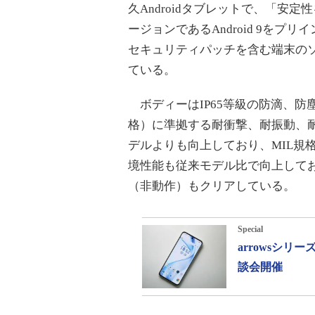
久Androidタブレットで、「安
ージョンであるAndroid 9を
セキュリティパッチを含む端末の
ている。
ボディーはIP65等級の防滴、防塵（
格）に準拠する耐衝撃、耐振動、
デルよりも向上しており、MIL規格
境性能も従来モデル比で向上してお
（非動作）もクリアしている。
Special
arrowsシ
談会開催