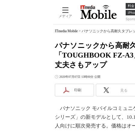
料金
iPho
メディア
Spon
ITmedia Mobile
>
パナソニックから高耐久タブレット「T
パナソニックから高耐
「TOUGHBOOK FZ-A
丈夫さもアップ
2020年07月07日 13時00分 公開
印刷
見る
パナソニック モバイルコミュニケー
シリーズ」の新モデルとして、10.1
人向けに順次発売する。価格はオ