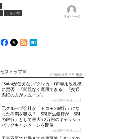
ノ
チョイ得
マイページ
セストップ10
2026年08月06日 更新
“Suicaが使えない”クレカ・QR専用改札機
に賛否 「問題なく運用できる」「交通
系ICの方がスムーズ」
（2026年08月05日）
元グループ会社が「ドコモの銀行」にな
った不満を吸収？ SBI新生銀行が「SBI
の銀行」として最大5.2万円のキャッシュ
バックキャンペーンを開催
（2026年08月05日）
工事不要で14畳まで冷房可能「タンスの