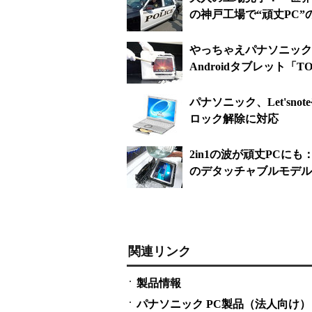
の神戸工場で“頑丈PC
やっちゃえパナソニック
Androidタブレット「T
パナソニック、Let'sno
ロック解除に対応
2in1の波が頑丈PCに
のデタッチャブルモデル「T
関連リンク
製品情報
パナソニック PC製品（法人向け）