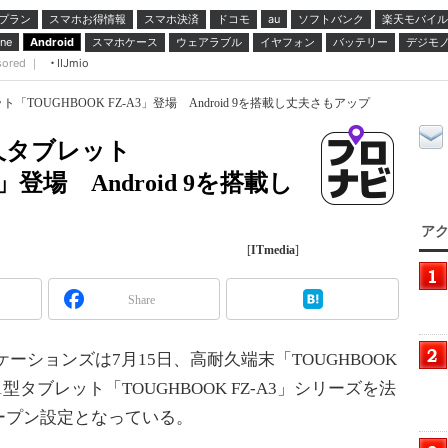
プラン
スマホお得情報
スマホ決済
ドコモ
ソフトバンク
楽天モバイル
au
スマホケース
ウェアラブル
イヤフォン
バッテリー
デジモ
ne
Android
sored ｜
IIJmio
OUGHBOOK FZ-A3」登場 Android 9を搭載し丈夫さもアップ
久タブレット
3」登場 Android 9を搭載し
アク
[
ITmedia
]
Share
ションズは7月15日、高耐久端末「TOUGHBOOK
型タブレット「TOUGHBOOK FZ-A3」シリーズを法
ープン設定となっている。