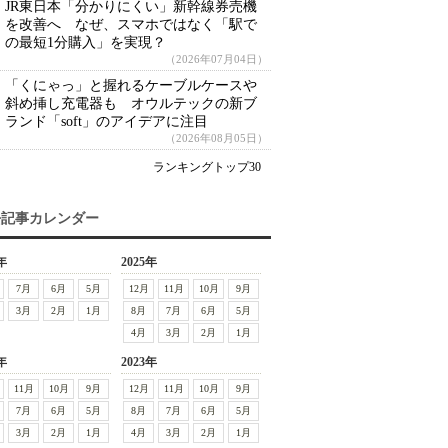
JR東日本「分かりにくい」新幹線券売機
を改善へ なぜ、スマホではなく「駅で
の最短1分購入」を実現？
（2026年07月04日）
「くにゃっ」と握れるケーブルケースや
斜め挿し充電器も オウルテックの新ブ
ランド「soft」のアイデアに注目
（2026年08月05日）
ランキングトップ30
去記事カレンダー
年
2025年
7月
6月
5月
12月
11月
10月
9月
3月
2月
1月
8月
7月
6月
5月
4月
3月
2月
1月
年
2023年
11月
10月
9月
12月
11月
10月
9月
7月
6月
5月
8月
7月
6月
5月
3月
2月
1月
4月
3月
2月
1月