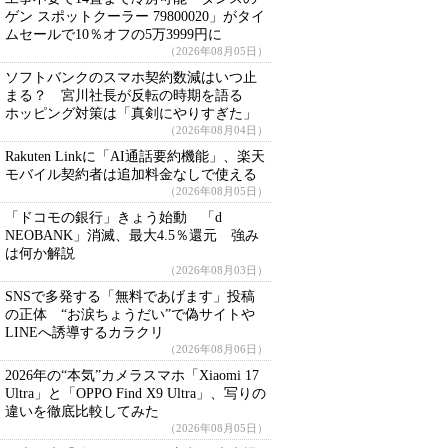
ゲン スポットクーラー 79800020」がタイ
ムセールで10％オフの5万3999円に
（2026年08月05日）
ソフトバンクのスマホ契約数減はいつ止
まる？ 宮川社長が反転の時期を語る
ホッピング対策は「真剣にやりすぎた」
（2026年08月04日）
Rakuten Linkに「AI通話要約機能」、楽天
モバイル契約者は追加料金なしで使える
（2026年08月05日）
「ドコモの銀行」きょう始動 「d
NEOBANK」消滅、最大4.5％還元 強み
は何か解説
（2026年08月03日）
SNSで多発する「無料であげます」投稿
の正体 “お涙ちょうだい”で偽サイトや
LINEへ誘導するカラクリ
（2026年08月06日）
2026年の“本気”カメラスマホ「Xiaomi 17
Ultra」と「OPPO Find X9 Ultra」、写りの
違いを徹底比較してみた
（2026年08月05日）