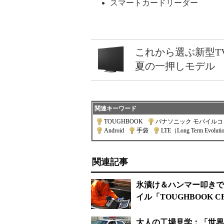
スマートカードリーダー
これから選ぶ新型T
夏の一押しモデル
関連キーワード
TOUGHBOOK
|
パナソニック モバイル
Android
|
手袋
|
LTE（Long Term Evolut
関連記事
氷漬け＆ハンマー叩きで
イル「TOUGHBOOK CF
大人の工場見学：「世界