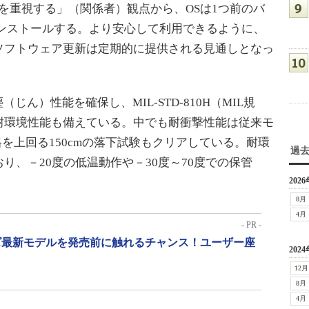
定性を重視する」（関係者）観点から、OSは1つ前のバ
プリインストールする。より安心して利用できるように、
ソフトウェア更新は定期的に提供される見通しとなっ
じん）性能を確保し、MIL-STD-810H（MIL規
耐環境性能も備えている。中でも耐衝撃性能は従来モ
を上回る150cmの落下試験もクリアしている。耐環
過
り、－20度の低温動作や－30度～70度での保管
2026
8月
4月
- PR -
リーズ最新モデルを発売前に触れるチャンス！ユーザー座
2024
12月
8月
4月