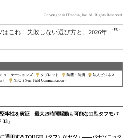
Copyright © ITmedia, Inc. All Rights Reserved.
- PR -
Vはこれ！失敗しない選び方と、2026年
コミュニケーションズ
|
タブレット
|
防塵・防滴
|
法人ビジネス
|
ion）
|
NFC（Near Field Communication）
堅牢性を実証 最大25時間駆動も可能な12型タフモバ
-33」
に通用するTOUGH（タフ）なヤツ」――パナソニック