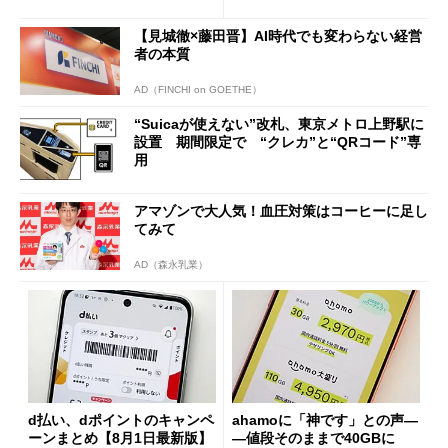
の決定的な違い
【見城徹×藤田晋】AI時代でも変わらない経営
者の本質
AD（FINCHI on GOETHE）
“Suicaが使えない”改札、東京メトロ上野駅に
設置 期間限定で “クレカ”と“QRコード”専
用
アマゾンで大人気！血圧対策はコーヒーに足し
てみて
AD（森永乳業）
d払い、dポイントのキャンペ
ahamoに「神です」との声―
ーンまとめ【8月1日最新版】
―値段そのままで40GBに