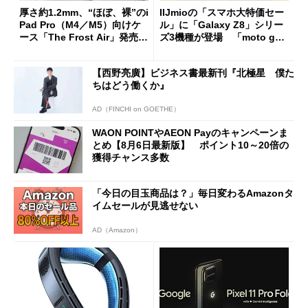
厚さ約1.2mm、“ほぼ、裸”のi
IIJmioの「スマホ大特価セー
Pad Pro（M4／M5）向けケ
ル」に「Galaxy Z8」シリー
ース「The Frost Air」発売
ズ3機種が登場 「moto g37
ケースフィニットから
j」や「OPPO Find X9 Ultr
a」も
【西野亮廣】ビジネス書最新刊『北極星 僕た
ちはどう働くか』
AD（FINCHI on GOETHE）
WAON POINTやAEON Payのキャンペーンま
とめ【8月6日最新版】 ポイント10～20倍の
獲得チャンス多数
「今日の目玉商品は？」毎日変わるAmazonタ
イムセールが見逃せない
AD（Amazon）