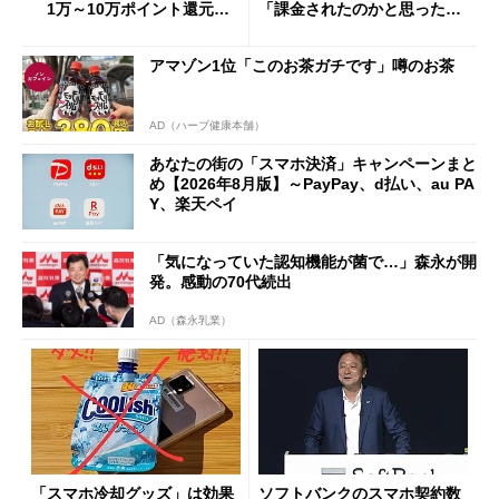
1万～10万ポイント還元の
「課金されたのかと思った」
施策がめじろ押し
と戸惑いも
アマゾン1位「このお茶ガチです」噂のお茶
AD（ハーブ健康本舗）
あなたの街の「スマホ決済」キャンペーンまと
め【2026年8月版】～PayPay、d払い、au PA
Y、楽天ペイ
「気になっていた認知機能が菌で…」森永が開
発。感動の70代続出
AD（森永乳業）
「スマホ冷却グッズ」は効果
ソフトバンクのスマホ契約数