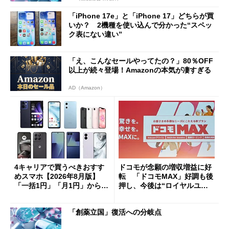
「iPhone 17e」と「iPhone 17」どちらが買
いか？ 2機種を使い込んで分かった“スペッ
ク表にない違い”
「え、こんなセールやってたの？」80％OFF
以上が続々登場！Amazonの本気が凄すぎる
AD（Amazon）
4キャリアで買うべきおすす
ドコモが念願の増収増益に好
めスマホ【2026年8月版】
転 「ドコモMAX」好調も後
「一括1円」「月1円」からお
押し、今後は“ロイヤルユー
得なiPhone／Pixel／Galaxy
ザー”を重視
まで
「創薬立国」復活への分岐点