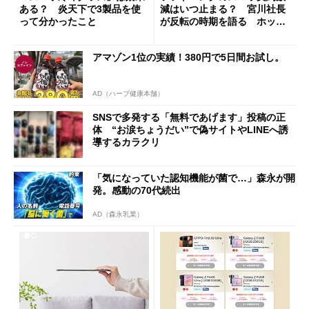
ある？ 炎天下で3製品を使
減はいつ止まる？ 宮川社長
って分かったこと
が反転の時期を語る ホッピ
ング対策は「真剣にやりすぎ
た」
アマゾン1位の実績！380円で5日間お試し。
AD（ハーブ健康本舗）
SNSで多発する「無料であげます」投稿の正
体 “お涙ちょうだい”で偽サイトやLINEへ誘
導するカラクリ
「気になっていた認知機能が菌で…」森永が開
発。感動の70代続出
AD（森永乳業）