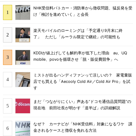
NHK受信料パトカー・消防車から徴収問題、猛反発を受
け「検討を進めていく」と会長
楽天モバイルのローミングは「予定通り9月末に終
了」 ただし「ルーラル限定で継続」の可能性も
KDDIが値上げしても解約率が低下した理由 au、UQ
mobile、povoを循環させ「脱・販促費競争」へ
ミストが出るハンディファンって涼しいの？ 家電量販
店でも買える「Aecooly Cold Air／Cold Air Pro」を試
す
まだ「つながりにくい」声ある“ドコモ通信品質問題”の
現在地 前田社長が明かす「道半ば」の詳細解説
なぜ？ カーナビが「NHK受信料」対象になるワケ 課
金されるケースと徴収を免れる方法