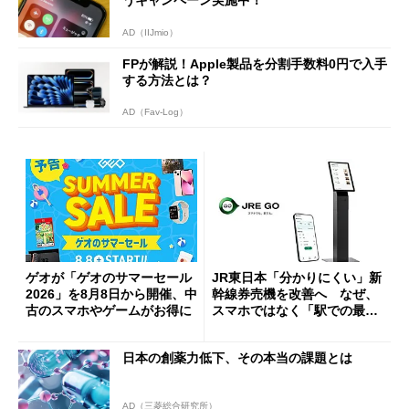
AD（IIJmio）
FPが解説！Apple製品を分割手数料0円で入手
する方法とは？
AD（Fav-Log）
ゲオが「ゲオのサマーセール
JR東日本「分かりにくい」新
2026」を8月8日から開催、中
幹線券売機を改善へ なぜ、
古のスマホやゲームがお得に
スマホではなく「駅での最短
1分購入」を実現？
日本の創薬力低下、その本当の課題とは
AD（三菱総合研究所）