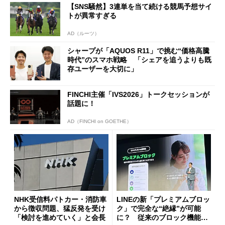
【SNS騒然】3連単を当て続ける競馬予想サイ
トが異常すぎる
AD（ルーツ）
シャープが「AQUOS R11」で挑む“価格高騰
時代”のスマホ戦略 「シェアを追うよりも既
存ユーザーを大切に」
FINCHI主催「IVS2026」トークセッションが
話題に！
AD（FINCHI on GOETHE）
NHK受信料パトカー・消防車
LINEの新「プレミアムブロッ
から徴収問題、猛反発を受け
ク」で完全な“絶縁”が可能
「検討を進めていく」と会長
に？ 従来のブロック機能と