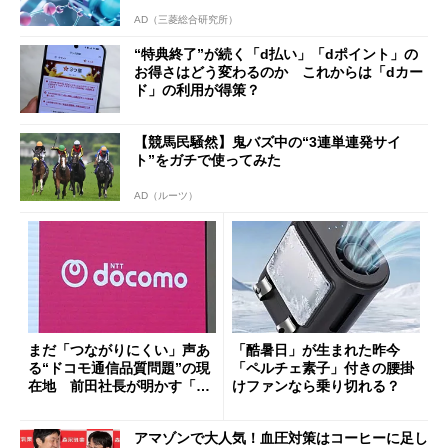
AD（三菱総合研究所）
“特典終了”が続く「d払い」「dポイント」の
お得さはどう変わるのか これからは「dカー
ド」の利用が得策？
【競馬民騒然】鬼バズ中の“3連単連発サイ
ト”をガチで使ってみた
AD（ルーツ）
まだ「つながりにくい」声あ
「酷暑日」が生まれた昨今
る“ドコモ通信品質問題”の現
「ペルチェ素子」付きの腰掛
在地 前田社長が明かす「道
けファンなら乗り切れる？
半ば」の詳細解説
アマゾンで大人気！血圧対策はコーヒーに足し