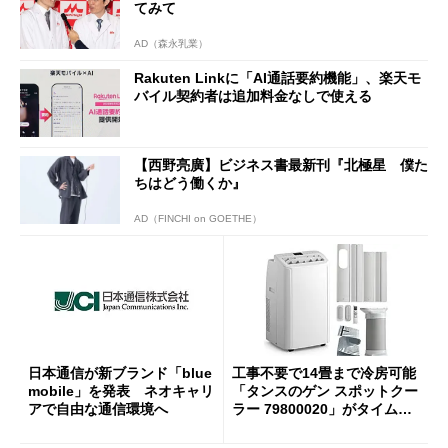
てみて
AD（森永乳業）
Rakuten Linkに「AI通話要約機能」、楽天モ
バイル契約者は追加料金なしで使える
【西野亮廣】ビジネス書最新刊『北極星 僕た
ちはどう働くか』
AD（FINCHI on GOETHE）
日本通信が新ブランド「blue
工事不要で14畳まで冷房可能
mobile」を発表 ネオキャリ
「タンスのゲン スポットクー
アで自由な通信環境へ
ラー 79800020」がタイムセ
ールで10％オフの5万3999円
に