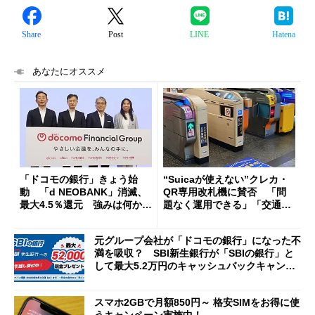
Share
Post
LINE
Hatena
あなたにオススメ
「ドコモの銀行」きょう始
“Suicaが使えない”クレカ・
動 「d NEOBANK」消滅、
QR専用改札機に賛否 「問
最大4.5％還元 強みは何か解
題なく運用できる」「交通系I
説
Cの方がスムーズ」
元グループ会社が「ドコモの銀行」になった不
満を吸収？ SBI新生銀行が「SBIの銀行」と
して最大5.2万円のキャッシュバックキャンペ
ーンを開催
スマホ2GBで月額850円～ 格安SIMをお得に使
うキャンペーン実施中！