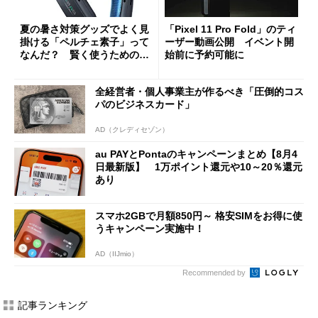
夏の暑さ対策グッズでよく見
「Pixel 11 Pro Fold」のティ
掛ける「ペルチェ素子」って
ーザー動画公開 イベント開
なんだ？ 賢く使うための注
始前に予約可能に
意点も
全経営者・個人事業主が作るべき「圧倒的コス
パのビジネスカード」
AD（クレディセゾン）
au PAYとPontaのキャンペーンまとめ【8月4
日最新版】 1万ポイント還元や10～20％還元
あり
スマホ2GBで月額850円～ 格安SIMをお得に使
うキャンペーン実施中！
AD（IIJmio）
Recommended by
記事ランキング