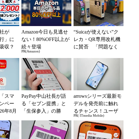
社が
Amazon今日も見逃せ
“Suicaが使えない”ク
行」に
ない！80%OFF以上が
レカ・QR専用改札機
吸収？
続々登場
に賛否 「問題なく
PR(Amazon)
行が「S
運用できる」「交通
として最
系ICの方がスムー...
「スマ
PayPay中山社長が語
arrowsシリーズ最新モ
ンペー
る「セブン提携」と
デルを発売前に触れ
26年8月
「生保参入」の勝
るチャンス！ユーザ
PR( ITmedia Mobile)
y、d払
算 購買データ×AIで
ー座談会開催
目指す金融プラット
フ...