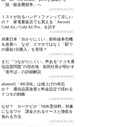
「脱・販促費競争」へ
（2026年08月07日）
ミストが出るハンディファンって涼しい
の？ 家電量販店でも買える「Aecooly
Cold Air／Cold Air Pro」を試す
（2026年08月08日）
JR東日本「分かりにくい」新幹線券売機
を改善へ なぜ、スマホではなく「駅で
の最短1分購入」を実現？
（2026年07月04日）
まだ「つながりにくい」声ある“ドコモ通
信品質問題”の現在地 前田社長が明かす
「道半ば」の詳細解説
（2026年08月06日）
ahamoの「40GB化」は値上げの布石
か？ 通信品質改善と料金設定で揺れる
ドコモの戦略
（2026年08月08日）
なぜ？ カーナビが「NHK受信料」対象
になるワケ 課金されるケースと徴収を
免れる方法
（2025年04月15日）