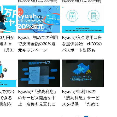
PR(COCO VILLA on GOETHE)
PR(COCO VILLA on GOETHE)
10万円が
Kyash、初めての利用
Kyashが入金専用口座
選キャ
で決済金額の20％還
を提供開始 eKYCの
1月31
元キャンペーン
パスポート対応も
数人で支出
Kyashが「残高利息」
Kyashが年利1％の
できる
のサービス開始を中
「残高利息」サービ
機能を
止 名称も見直しに
スを提供 「ためて
も1％、決済しても
1％」