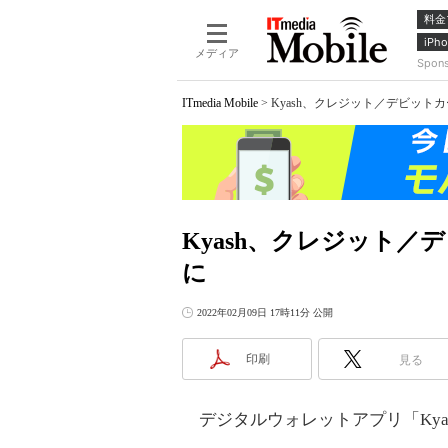
料金
iPho
メディア
Spon
ITmedia Mobile
>
Kyash、クレジット／デビット
Kyash、クレジット
に
2022年02月09日 17時11分 公開
印刷
見る
デジタルウォレットアプリ「Kya