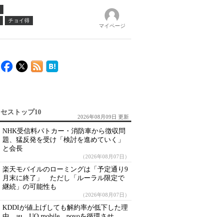
チョイ得
マイページ
セストップ10
2026年08月09日 更新
NHK受信料パトカー・消防車から徴収問
題、猛反発を受け「検討を進めていく」
と会長
（2026年08月07日）
楽天モバイルのローミングは「予定通り9
月末に終了」 ただし「ルーラル限定で
継続」の可能性も
（2026年08月07日）
KDDIが値上げしても解約率が低下した理
由 au、UQ mobile、povoを循環させ