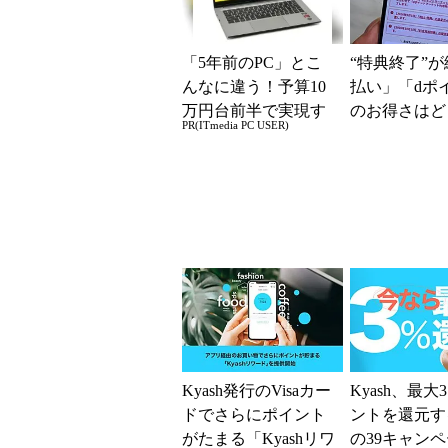
「5年前のPC」とこ
“特典終了”が
んなに違う！予算10
払い」「dポ
万円台前半で実現す
のお得さはど
PR(ITmedia PC USER)
る快適PCライフ
るのか これ
「dカード」
得...
Kyash発行のVisaカー
Kyash、最大
ドでさらにポイント
ントを還元す
がたまる「Kyashリワ
の39キャン