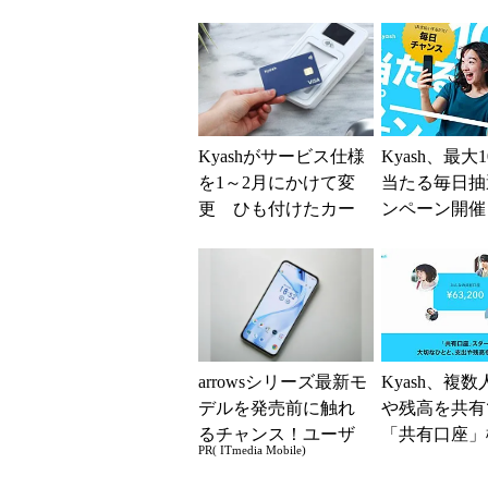
ード」開始
開催
Kyashがサービス仕様
Kyash、最大
を1～2月にかけて変
当たる毎日抽
更 ひも付けたカー
ンペーン開催 
ドからの即時チャー
日まで
ジは廃止へ
arrowsシリーズ最新モ
Kyash、複
デルを発売前に触れ
や残高を共有
るチャンス！ユーザ
「共有口座」
PR( ITmedia Mobile)
ー座談会開催
提供