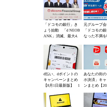
「ドコモの銀行」き
元グループ会
ょう始動 「d NEOB
「ドコモの銀
ANK」消滅、最大4.
なった不満を
5％還元 強みは何か
SBI新生銀
解説
BIの銀行」
大5....
d払い、dポイントの
あなたの街の
キャンペーンまとめ
ホ決済」キャ
【8月1日最新版】 1
ンまとめ【20
万～10万ポイント還
版】～PayPa
元の施策がめじろ押
い、au PAY...
し