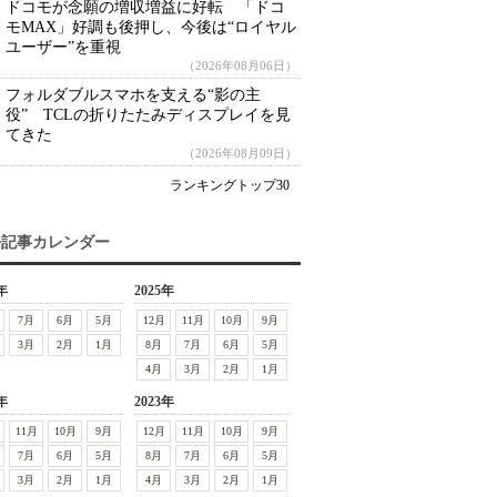
ドコモが念願の増収増益に好転 「ドコ
モMAX」好調も後押し、今後は“ロイヤル
ユーザー”を重視
（2026年08月06日）
フォルダブルスマホを支える“影の主
役” TCLの折りたたみディスプレイを見
てきた
（2026年08月09日）
ランキングトップ30
去記事カレンダー
年
2025年
7月
6月
5月
12月
11月
10月
9月
3月
2月
1月
8月
7月
6月
5月
4月
3月
2月
1月
年
2023年
11月
10月
9月
12月
11月
10月
9月
7月
6月
5月
8月
7月
6月
5月
3月
2月
1月
4月
3月
2月
1月