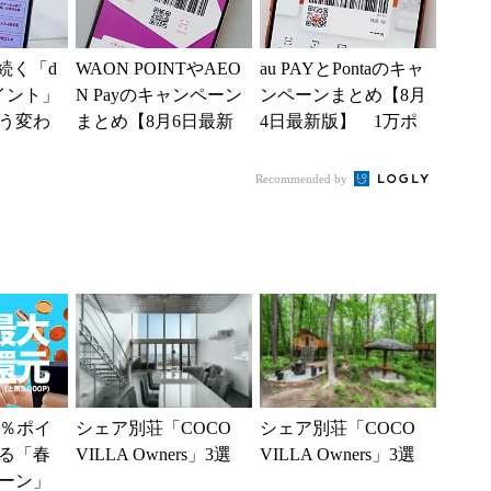
続く「d
WAON POINTやAEO
au PAYとPontaのキャ
イント」
N Payのキャンペーン
ンペーンまとめ【8月
う変わ
まとめ【8月6日最新
4日最新版】 1万ポ
からは
版】 ポイント10～2
イント還元や10～2
の利用が
0倍の...
0％還元あ...
Recommended by
3％ポイ
シェア別荘「COCO
シェア別荘「COCO
る「春
VILLA Owners」3選
VILLA Owners」3選
ペーン」