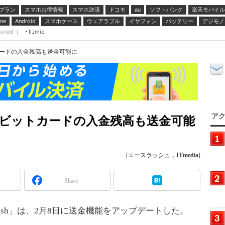
プラン
スマホお得情報
スマホ決済
ドコモ
ソフトバンク
楽天モバイル
au
スマホケース
ウェアラブル
イヤフォン
バッテリー
デジモノ
ne
Android
sored ｜
IIJmio
カードの入金残高も送金可能に
アク
／デビットカードの入金残高も送金可能
[
エースラッシュ
，
ITmedia
]
Share
sh」は、2月8日に送金機能をアップデートした。