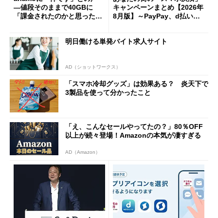
―値段そのままで40GBに
キャンペーンまとめ【2026年
「課金されたのかと思った」
8月版】～PayPay、d払い、a
と戸惑いも
u PAY、楽天ペイ
明日働ける単発バイト求人サイト
AD（ショットワークス）
「スマホ冷却グッズ」は効果ある？ 炎天下で
3製品を使って分かったこと
「え、こんなセールやってたの？」80％OFF
以上が続々登場！Amazonの本気が凄すぎる
AD（Amazon）