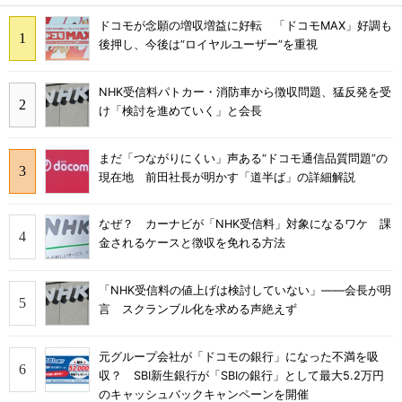
ドコモが念願の増収増益に好転 「ドコモMAX」好調も
後押し、今後は“ロイヤルユーザー”を重視
NHK受信料パトカー・消防車から徴収問題、猛反発を受
け「検討を進めていく」と会長
まだ「つながりにくい」声ある“ドコモ通信品質問題”の
現在地 前田社長が明かす「道半ば」の詳細解説
なぜ？ カーナビが「NHK受信料」対象になるワケ 課
金されるケースと徴収を免れる方法
「NHK受信料の値上げは検討していない」――会長が明
言 スクランブル化を求める声絶えず
元グループ会社が「ドコモの銀行」になった不満を吸
収？ SBI新生銀行が「SBIの銀行」として最大5.2万円
のキャッシュバックキャンペーンを開催