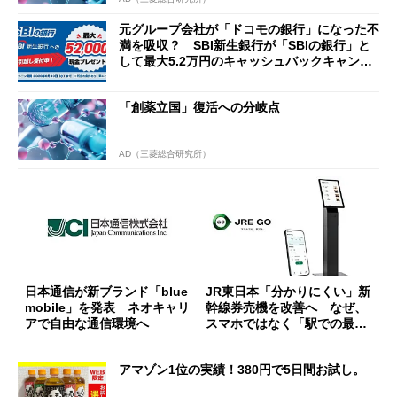
元グループ会社が「ドコモの銀行」になった不
満を吸収？ SBI新生銀行が「SBIの銀行」と
して最大5.2万円のキャッシュバックキャンペ
ーンを開催
「創薬立国」復活への分岐点
AD（三菱総合研究所）
日本通信が新ブランド「blue
JR東日本「分かりにくい」新
mobile」を発表 ネオキャリ
幹線券売機を改善へ なぜ、
アで自由な通信環境へ
スマホではなく「駅での最短
1分購入」を実現？
アマゾン1位の実績！380円で5日間お試し。