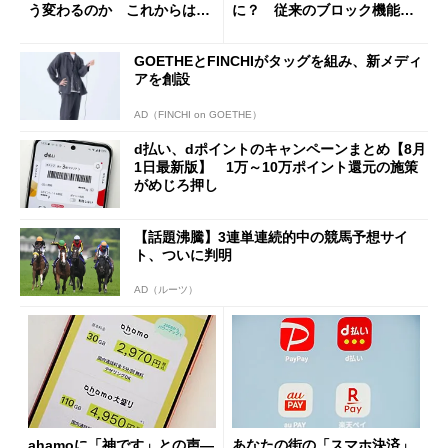
う変わるのか これからは
に？ 従来のブロック機能と
「dカード」の利用が得策？
の決定的な違い
GOETHEとFINCHIがタッグを組み、新メディ
アを創設
AD（FINCHI on GOETHE）
d払い、dポイントのキャンペーンまとめ【8月
1日最新版】 1万～10万ポイント還元の施策
がめじろ押し
【話題沸騰】3連単連続的中の競馬予想サイ
ト、ついに判明
AD（ルーツ）
ahamoに「神です」との声―
あなたの街の「スマホ決済」