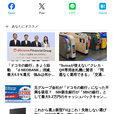
Share
Post
LINE
Hatena
あなたにオススメ
「ドコモの銀行」きょう始
“Suicaが使えない”クレカ・
動 「d NEOBANK」消滅、
QR専用改札機に賛否 「問
最大4.5％還元 強みは何か解
題なく運用できる」「交通系I
説
Cの方がスムーズ」
元グループ会社が「ドコモの銀行」になった不
満を吸収？ SBI新生銀行が「SBIの銀行」と
して最大5.2万円のキャッシュバックキャンペ
ーンを開催
これから選ぶ新型TVはこれ！失敗しない選び