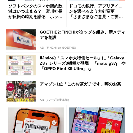
ソフトバンクのスマホ契約数
ドコモの銀行、アプリアイコ
減はいつ止まる？ 宮川社長
ンを選べるよう方針変更
が反転の時期を語る ホッピ
「さまざまなご意見・ご要望
ング対策は「真剣にやりすぎ
を踏まえ」
た」
GOETHEとFINCHIがタッグを組み、新メディ
アを創設
AD（FINCHI on GOETHE）
IIJmioの「スマホ大特価セール」に「Galaxy
Z8」シリーズ3機種が登場 「moto g37j」や
「OPPO Find X9 Ultra」も
アマゾン1位「このお茶ガチです」噂のお茶
AD（ハーブ健康本舗）