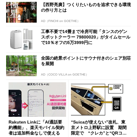
【西野亮廣】つくりたいものを追求できる環境
の作り方とは
AD（FINCHI on GOETHE）
工事不要で14畳まで冷房可能「タンスのゲン
スポットクーラー 79800020」がタイムセール
で10％オフの5万3999円に
全国の絶景ポイントにサウナ付きのシェア別荘
を展開
AD（COCO VILLA on GOETHE）
Rakuten Linkに「AI通話要
“Suicaが使えない”改札、東
約機能」、楽天モバイル契約
京メトロ上野駅に設置 期間
者は追加料金なしで使える
限定で “クレカ”と“QRコー