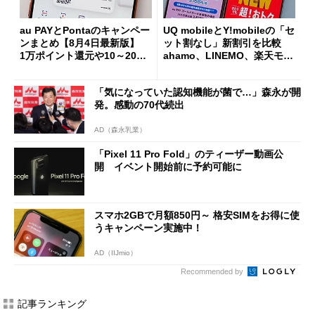
au PAYとPontaのキャンペー
UQ mobileとY!mobileの「セ
ンまとめ【8月4日最新版】
ット割なし」新割引を比較
1万ポイント還元や10～20％
ahamo、LINEMO、楽天モバ
還元あり
イルよりもお得？
「気になっていた認知機能が菌で…」森永が開
発。感動の70代続出
AD（森永乳業）
「Pixel 11 Pro Fold」のティーザー動画公
開 イベント開始前に予約可能に
スマホ2GBで月額850円～ 格安SIMをお得に使
うキャンペーン実施中！
AD（IIJmio）
Recommended by
記事ランキング