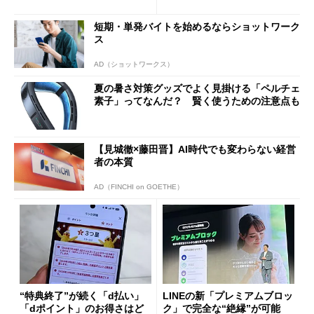
ド”専用
短期・単発バイトを始めるならショットワーク
ス
AD（ショットワークス）
夏の暑さ対策グッズでよく見掛ける「ペルチェ
素子」ってなんだ？ 賢く使うための注意点も
【見城徹×藤田晋】AI時代でも変わらない経営
者の本質
AD（FINCHI on GOETHE）
“特典終了”が続く「d払い」
LINEの新「プレミアムブロッ
「dポイント」のお得さはど
ク」で完全な“絶縁”が可能