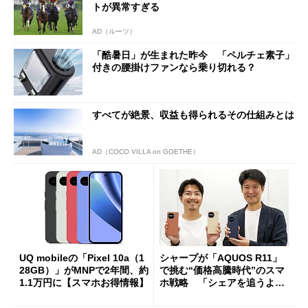
トが異常すぎる
AD（ルーツ）
「酷暑日」が生まれた昨今 「ペルチェ素子」
付きの腰掛けファンなら乗り切れる？
すべてが絶景、収益も得られるその仕組みとは
AD（COCO VILLA on GOETHE）
UQ mobileの「Pixel 10a（1
シャープが「AQUOS R11」
28GB）」がMNPで2年間、約
で挑む“価格高騰時代”のスマ
1.1万円に【スマホお得情報】
ホ戦略 「シェアを追うより
も既存ユーザーを大切に」