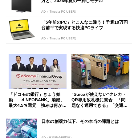
方と、2026年夏の一押しモデル
AD（ITmedia PC USER）
「5年前のPC」とこんなに違う！予算10万円
台前半で実現する快適PCライフ
AD（ITmedia PC USER）
「ドコモの銀行」きょう始
“Suicaが使えない”クレカ・
動 「d NEOBANK」消滅、
QR専用改札機に賛否 「問
最大4.5％還元 強みは何か解
題なく運用できる」「交通系I
説
Cの方がスムーズ」
日本の創薬力低下、その本当の課題とは
AD（三菱総合研究所）