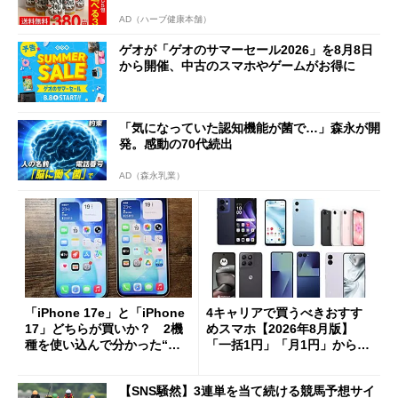
AD（ハーブ健康本舗）
ゲオが「ゲオのサマーセール2026」を8月8日
から開催、中古のスマホやゲームがお得に
「気になっていた認知機能が菌で…」森永が開
発。感動の70代続出
AD（森永乳業）
「iPhone 17e」と「iPhone
4キャリアで買うべきおすす
17」どちらが買いか？ 2機
めスマホ【2026年8月版】
種を使い込んで分かった“ス
「一括1円」「月1円」からお
ペック表にない違い”
得なiPhone／Pixel／Galaxy
まで
【SNS騒然】3連単を当て続ける競馬予想サイ