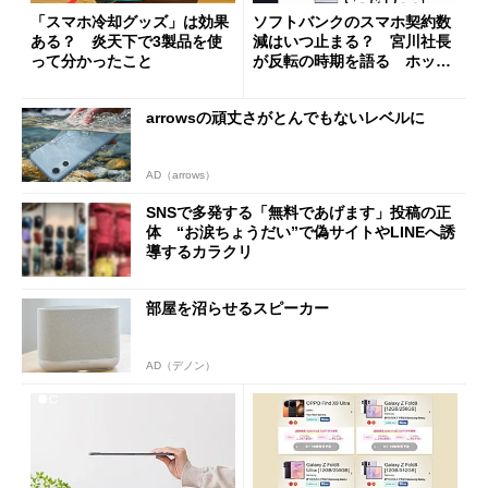
「スマホ冷却グッズ」は効果
ソフトバンクのスマホ契約数
ある？ 炎天下で3製品を使
減はいつ止まる？ 宮川社長
って分かったこと
が反転の時期を語る ホッピ
ング対策は「真剣にやりすぎ
た」
arrowsの頑丈さがとんでもないレベルに
AD（arrows）
SNSで多発する「無料であげます」投稿の正
体 “お涙ちょうだい”で偽サイトやLINEへ誘
導するカラクリ
部屋を沼らせるスピーカー
AD（デノン）