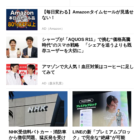
ールで10％オフの5万3999円
に
【毎日変わる】Amazonタイムセールが見逃せ
ない！
AD（Amazon）
シャープが「AQUOS R11」で挑む“価格高騰
時代”のスマホ戦略 「シェアを追うよりも既
存ユーザーを大切に」
アマゾンで大人気！血圧対策はコーヒーに足し
てみて
AD（森永乳業）
NHK受信料パトカー・消防車
LINEの新「プレミアムブロッ
から徴収問題、猛反発を受け
ク」で完全な“絶縁”が可能