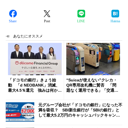
Share
Post
LINE
Hatena
あなたにオススメ
「ドコモの銀行」きょう始
“Suicaが使えない”クレカ・
動 「d NEOBANK」消滅、
QR専用改札機に賛否 「問
最大4.5％還元 強みは何か解
題なく運用できる」「交通系I
説
Cの方がスムーズ」
元グループ会社が「ドコモの銀行」になった不
満を吸収？ SBI新生銀行が「SBIの銀行」と
して最大5.2万円のキャッシュバックキャンペ
ーンを開催