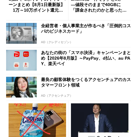
ーンまとめ【8月1日最新版】
―値段そのままで40GBに
1万～10万ポイント還元の
「課金されたのかと思った」
施策がめじろ押し
と戸惑いも
全経営者・個人事業主が作るべき「圧倒的コス
パのビジネスカード」
AD（クレディセゾン）
あなたの街の「スマホ決済」キャンペーンまと
め【2026年8月版】～PayPay、d払い、au PA
Y、楽天ペイ
最良の顧客体験をつくるアクセンチュアのカス
タマーフロント領域
AD（アクセンチュア）