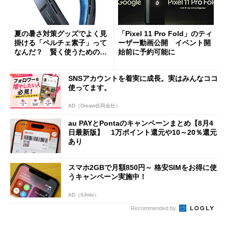
夏の暑さ対策グッズでよく見
「Pixel 11 Pro Fold」のティ
掛ける「ペルチェ素子」って
ーザー動画公開 イベント開
なんだ？ 賢く使うための注
始前に予約可能に
意点も
SNSアカウントを着実に成長。実はみんなココ
使ってます。
AD（Dreaw合同会社）
au PAYとPontaのキャンペーンまとめ【8月4
日最新版】 1万ポイント還元や10～20％還元
あり
スマホ2GBで月額850円～ 格安SIMをお得に使
うキャンペーン実施中！
AD（IIJmio）
Recommended by