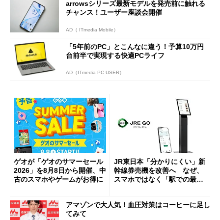
arrowsシリーズ最新モデルを発売前に触れる
チャンス！ユーザー座談会開催
AD（ ITmedia Mobile）
「5年前のPC」とこんなに違う！予算10万円
台前半で実現する快適PCライフ
AD（ITmedia PC USER）
ゲオが「ゲオのサマーセール
JR東日本「分かりにくい」新
2026」を8月8日から開催、中
幹線券売機を改善へ なぜ、
古のスマホやゲームがお得に
スマホではなく「駅での最短
1分購入」を実現？
アマゾンで大人気！血圧対策はコーヒーに足し
てみて