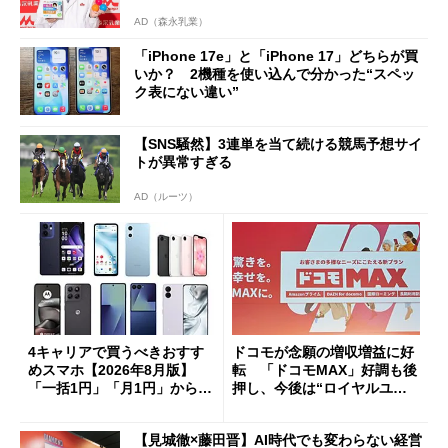
AD（森永乳業）
「iPhone 17e」と「iPhone 17」どちらが買
いか？ 2機種を使い込んで分かった“スペッ
ク表にない違い”
【SNS騒然】3連単を当て続ける競馬予想サイ
トが異常すぎる
AD（ルーツ）
4キャリアで買うべきおすす
ドコモが念願の増収増益に好
めスマホ【2026年8月版】
転 「ドコモMAX」好調も後
「一括1円」「月1円」からお
押し、今後は“ロイヤルユー
得なiPhone／Pixel／Galaxy
ザー”を重視
まで
【見城徹×藤田晋】AI時代でも変わらない経営