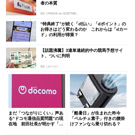
者の本質
AD（FINCHI on GOETHE）
“特典終了”が続く「d払い」「dポイント」の
お得さはどう変わるのか これからは「dカー
ド」の利用が得策？
【話題沸騰】3連単連続的中の競馬予想サイ
ト、ついに判明
AD（ルーツ）
まだ「つながりにくい」声あ
「酷暑日」が生まれた昨今
る“ドコモ通信品質問題”の現
「ペルチェ素子」付きの腰掛
在地 前田社長が明かす「道
けファンなら乗り切れる？
半ば」の詳細解説