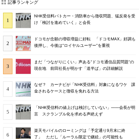
記事ランキング
NHK受信料パトカー・消防車から徴収問題、猛反発を受
け「検討を進めていく」と会長
ドコモが念願の増収増益に好転 「ドコモMAX」好調も
後押し、今後は“ロイヤルユーザー”を重視
まだ「つながりにくい」声ある“ドコモ通信品質問題”の
現在地 前田社長が明かす「道半ば」の詳細解説
なぜ？ カーナビが「NHK受信料」対象になるワケ 課
金されるケースと徴収を免れる方法
「NHK受信料の値上げは検討していない」――会長が明
言 スクランブル化を求める声絶えず
楽天モバイルのローミングは「予定通り9月末に終
了」 ただし「ルーラル限定で継続」の可能性も