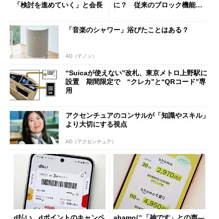
「検討を進めていく」と会長
に？ 従来のブロック機能と
の決定的な違い
「音楽のシャワー」浴びたことはある？
AD（デノン）
“Suicaが使えない”改札、東京メトロ上野駅に
設置 期間限定で “クレカ”と“QRコード”専
用
アクセンチュアのコンサルが「知識やスキル」
より大切にする視点
AD（アクセンチュア）
d払い、dポイントのキャンペ
ahamoに「神です」との声―