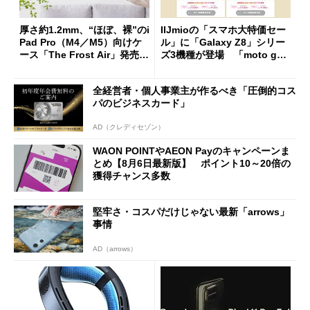
厚さ約1.2mm、“ほぼ、裸”のi
IIJmioの「スマホ大特価セー
Pad Pro（M4／M5）向けケ
ル」に「Galaxy Z8」シリー
ース「The Frost Air」発売
ズ3機種が登場 「moto g37
ケースフィニットから
j」や「OPPO Find X9 Ultr
a」も
全経営者・個人事業主が作るべき「圧倒的コス
パのビジネスカード」
AD（クレディセゾン）
WAON POINTやAEON Payのキャンペーンま
とめ【8月6日最新版】 ポイント10～20倍の
獲得チャンス多数
堅牢さ・コスパだけじゃない最新「arrows」
事情
AD（arrows）