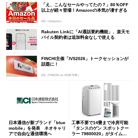
「え、こんなセールやってたの？」80％OFF
以上が続々登場！Amazonの本気が凄すぎる
AD（Amazon）
Rakuten Linkに「AI通話要約機能」、楽天モ
バイル契約者は追加料金なしで使える
FINCHI主催「IVS2026」トークセッションが
話題に！
AD（FINCHI on GOETHE）
日本通信が新ブランド「blue
工事不要で14畳まで冷房可能
mobile」を発表 ネオキャリ
「タンスのゲン スポットクー
アで自由な通信環境へ
ラー 79800020」がタイムセ