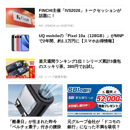
得なiPhone／Pixel／Galaxy
意点も
まで
FINCHI主催「IVS2026」トークセッションが
話題に！
AD（FINCHI on GOETHE）
UQ mobileの「Pixel 10a（128GB）」がMNP
で2年間、約1.1万円に【スマホお得情報】
楽天週間ランキング1位！シリーズ累計3億包
のスッキリ茶。380円でお試し
AD（ハーブ健康本舗）
「酷暑日」が生まれた昨今
元グループ会社が「ドコモの
「ペルチェ素子」付きの腰掛
銀行」になった不満を吸収？