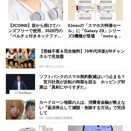
【3COINS】首から掛けてハ
IIJmioの「スマホ大特価セー
ンズフリーで使用、3520円の
ル」に「Galaxy Z8」シリー
「ペルチェ付きネックファ
ズ3機種が登場 「moto g37
ン」
j」や「OPPO Find X9 Ultr
a」も
【登録不要＆完全無料】70年代洋楽がRチャン
ネルで見放題
AD（Rチャンネル）
ソフトバンクのスマホ契約数減はいつ止まる？
宮川社長が反転の時期を語る ホッピング対
策は「真剣にやりすぎた」
カードローン地獄の人は、消費者金融が教えな
い『返済停止して減額・免除する方法』で完済
して
AD（渋谷法務総合事務所）