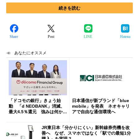
続きを読む
Share
Post
LINE
Hatena
あなたにオススメ
「ドコモの銀行」きょう始
日本通信が新ブランド「blue
動 「d NEOBANK」消滅、
mobile」を発表 ネオキャリ
最大4.5％還元 強みは何か解
アで自由な通信環境へ
説
JR東日本「分かりにくい」新幹線券売機を改
善へ なぜ、スマホではなく「駅での最短1分
購入」を実現？