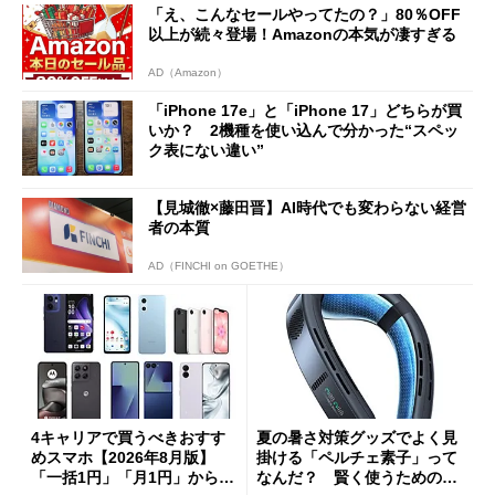
「え、こんなセールやってたの？」80％OFF
以上が続々登場！Amazonの本気が凄すぎる
AD（Amazon）
「iPhone 17e」と「iPhone 17」どちらが買
いか？ 2機種を使い込んで分かった“スペッ
ク表にない違い”
【見城徹×藤田晋】AI時代でも変わらない経営
者の本質
AD（FINCHI on GOETHE）
4キャリアで買うべきおすす
夏の暑さ対策グッズでよく見
めスマホ【2026年8月版】
掛ける「ペルチェ素子」って
「一括1円」「月1円」からお
なんだ？ 賢く使うための注