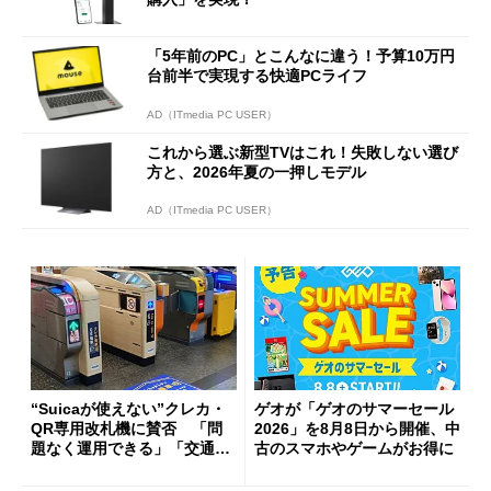
「5年前のPC」とこんなに違う！予算10万円
台前半で実現する快適PCライフ
AD（ITmedia PC USER）
これから選ぶ新型TVはこれ！失敗しない選び
方と、2026年夏の一押しモデル
AD（ITmedia PC USER）
“Suicaが使えない”クレカ・
ゲオが「ゲオのサマーセール
QR専用改札機に賛否 「問
2026」を8月8日から開催、中
題なく運用できる」「交通系I
古のスマホやゲームがお得に
Cの方がスムーズ」