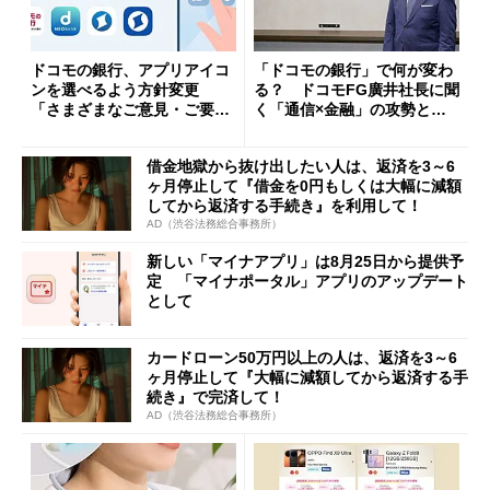
ドコモの銀行、アプリアイコ
「ドコモの銀行」で何が変わ
ンを選べるよう方針変更
る？ ドコモFG廣井社長に聞
「さまざまなご意見・ご要望
く「通信×金融」の攻勢とグ
を踏まえ」
ループ戦略
借金地獄から抜け出したい人は、返済を3～6
ヶ月停止して『借金を0円もしくは大幅に減額
してから返済する手続き』を利用して！
AD（渋谷法務総合事務所）
新しい「マイナアプリ」は8月25日から提供予
定 「マイナポータル」アプリのアップデート
として
カードローン50万円以上の人は、返済を3～6
ヶ月停止して『大幅に減額してから返済する手
続き』で完済して！
AD（渋谷法務総合事務所）