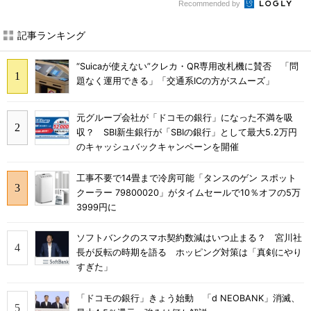
Recommended by
記事ランキング
“Suicaが使えない”クレカ・QR専用改札機に賛否 「問
題なく運用できる」「交通系ICの方がスムーズ」
元グループ会社が「ドコモの銀行」になった不満を吸
収？ SBI新生銀行が「SBIの銀行」として最大5.2万円
のキャッシュバックキャンペーンを開催
工事不要で14畳まで冷房可能「タンスのゲン スポット
クーラー 79800020」がタイムセールで10％オフの5万
3999円に
ソフトバンクのスマホ契約数減はいつ止まる？ 宮川社
長が反転の時期を語る ホッピング対策は「真剣にやり
すぎた」
「ドコモの銀行」きょう始動 「d NEOBANK」消滅、