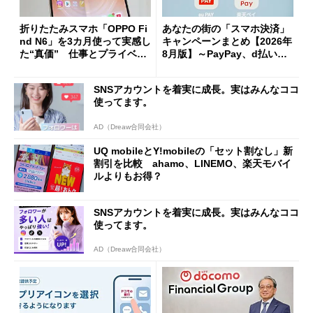
折りたたみスマホ「OPPO Fi
あなたの街の「スマホ決済」
nd N6」を3カ月使って実感し
キャンペーンまとめ【2026年
た“真価” 仕事とプライベー
8月版】～PayPay、d払い、a
トで大活躍
u PAY、楽天ペイ
SNSアカウントを着実に成長。実はみんなココ
使ってます。
AD（Dreaw合同会社）
UQ mobileとY!mobileの「セット割なし」新
割引を比較 ahamo、LINEMO、楽天モバイ
ルよりもお得？
SNSアカウントを着実に成長。実はみんなココ
使ってます。
AD（Dreaw合同会社）