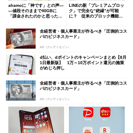
ahamoに「神です」との声―
LINEの新「プレミアムブロッ
―値段そのままで40GBに
ク」で完全な“絶縁”が可能
「課金されたのかと思った」
に？ 従来のブロック機能と
と戸惑いも
の決定的な違い
全経営者・個人事業主が作るべき「圧倒的コス
パのビジネスカード」
AD（クレディセゾン）
d払い、dポイントのキャンペーンまとめ【8月
1日最新版】 1万～10万ポイント還元の施策
がめじろ押し
全経営者・個人事業主が作るべき「圧倒的コス
パのビジネスカード」
AD（クレディセゾン）