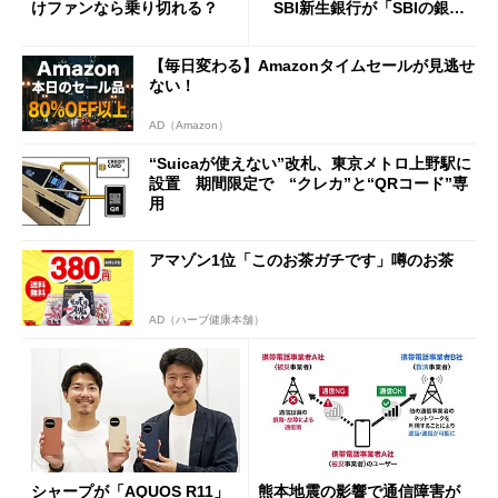
けファンなら乗り切れる？
SBI新生銀行が「SBIの銀
行」として最大5.2万円のキャ
ッシュバックキャンペーンを
【毎日変わる】Amazonタイムセールが見逃せ
開催
ない！
AD（Amazon）
“Suicaが使えない”改札、東京メトロ上野駅に
設置 期間限定で “クレカ”と“QRコード”専
用
アマゾン1位「このお茶ガチです」噂のお茶
AD（ハーブ健康本舗）
シャープが「AQUOS R11」
熊本地震の影響で通信障害が