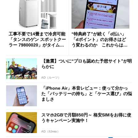
工事不要で14畳まで冷房可能
“特典終了”が続く「d払い」
「タンスのゲン スポットクー
「dポイント」のお得さはど
ラー 79800020」がタイムセ
う変わるのか これからは
ールで10％オフの5万3999円
「dカード」の利用が得策？
に
【激震】ついに“プロも認めた予想サイト”が明
らかに
AD（ルーツ）
「iPhone Air」本音レビュー：使って分かっ
た「バッテリーの持ち」と「ケース選び」の悩
ましさ
スマホ2GBで月額850円～ 格安SIMをお得に使
うキャンペーン実施中！
AD（IIJmio）