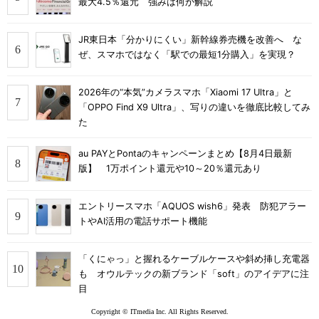
最大4.5％還元 強みは何か解説
JR東日本「分かりにくい」新幹線券売機を改善へ な
ぜ、スマホではなく「駅での最短1分購入」を実現？
2026年の“本気”カメラスマホ「Xiaomi 17 Ultra」と
「OPPO Find X9 Ultra」、写りの違いを徹底比較してみ
た
au PAYとPontaのキャンペーンまとめ【8月4日最新
版】 1万ポイント還元や10～20％還元あり
エントリースマホ「AQUOS wish6」発表 防犯アラー
トやAI活用の電話サポート機能
「くにゃっ」と握れるケーブルケースや斜め挿し充電器
も オウルテックの新ブランド「soft」のアイデアに注
目
Copyright © ITmedia Inc. All Rights Reserved.