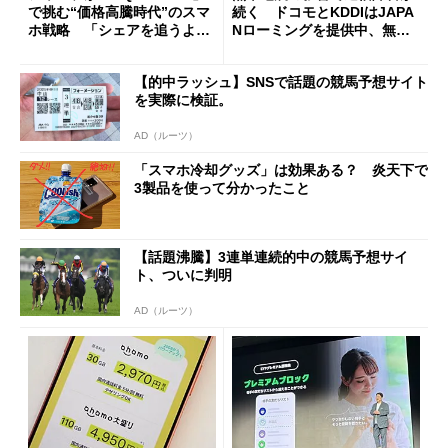
で挑む“価格高騰時代”のスマ
続く ドコモとKDDIはJAPA
ホ戦略 「シェアを追うより
Nローミングを提供中、無料
も既存ユーザーを大切に」
Wi-Fi「00000JAPAN」も開
放
【的中ラッシュ】SNSで話題の競馬予想サイト
を実際に検証。
AD（ルーツ）
「スマホ冷却グッズ」は効果ある？ 炎天下で
3製品を使って分かったこと
【話題沸騰】3連単連続的中の競馬予想サイ
ト、ついに判明
AD（ルーツ）