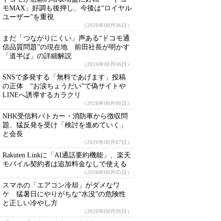
モMAX」好調も後押し、今後は“ロイヤル
ユーザー”を重視
（2026年08月06日）
まだ「つながりにくい」声ある“ドコモ通
信品質問題”の現在地 前田社長が明かす
「道半ば」の詳細解説
（2026年08月06日）
SNSで多発する「無料であげます」投稿
の正体 “お涙ちょうだい”で偽サイトや
LINEへ誘導するカラクリ
（2026年08月06日）
NHK受信料パトカー・消防車から徴収問
題、猛反発を受け「検討を進めていく」
と会長
（2026年08月07日）
Rakuten Linkに「AI通話要約機能」、楽天
モバイル契約者は追加料金なしで使える
（2026年08月05日）
スマホの「エアコン冷却」がダメなワ
ケ 猛暑日にやりがちな“水没”の危険性
と正しい冷やし方
（2026年08月06日）