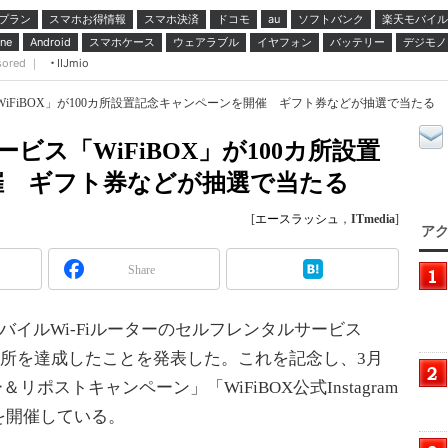
プラン
スマホお得情報
スマホ決済
ドコモ
ソフトバンク
楽天モバイル
au
スマホケース
ウェアラブル
イヤフォン
バッテリー
デジモノ
ne
Android
sored ｜
IIJmio
「WiFiBOX」が100カ所設置記念キャンペーンを開催 ギフト券などが抽選で当たる
ービス「WiFiBOX」が100カ所設置
催 ギフト券などが抽選で当たる
[
エースラッシュ
，
ITmedia
]
アク
Share
バイルWi-Fiルーターのセルフレンタルサービス
00カ所を達成したことを発表した。これを記念し、3月
＆リポストキャンペーン」「WiFiBOX公式Instagram
を開催している。