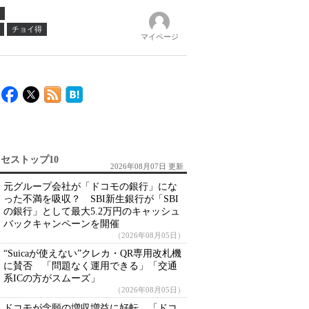
チョイ得
マイページ
セストップ10
2026年08月07日 更新
元グループ会社が「ドコモの銀行」にな
った不満を吸収？ SBI新生銀行が「SBI
の銀行」として最大5.2万円のキャッシュ
バックキャンペーンを開催
（2026年08月05日）
“Suicaが使えない”クレカ・QR専用改札機
に賛否 「問題なく運用できる」「交通
系ICの方がスムーズ」
（2026年08月05日）
ドコモが念願の増収増益に好転 「ドコ