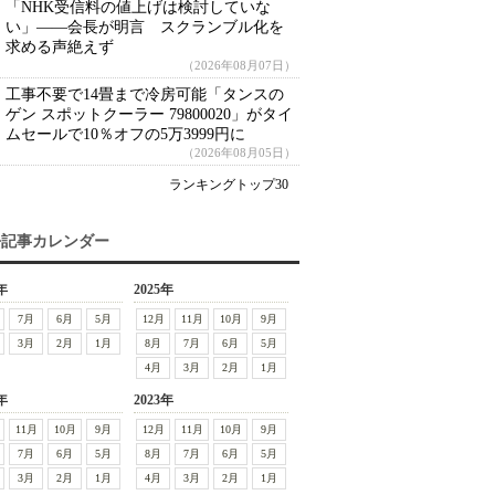
「NHK受信料の値上げは検討していな
い」――会長が明言 スクランブル化を
求める声絶えず
（2026年08月07日）
工事不要で14畳まで冷房可能「タンスの
ゲン スポットクーラー 79800020」がタイ
ムセールで10％オフの5万3999円に
（2026年08月05日）
ランキングトップ30
去記事カレンダー
年
2025年
7月
6月
5月
12月
11月
10月
9月
3月
2月
1月
8月
7月
6月
5月
4月
3月
2月
1月
年
2023年
11月
10月
9月
12月
11月
10月
9月
7月
6月
5月
8月
7月
6月
5月
3月
2月
1月
4月
3月
2月
1月