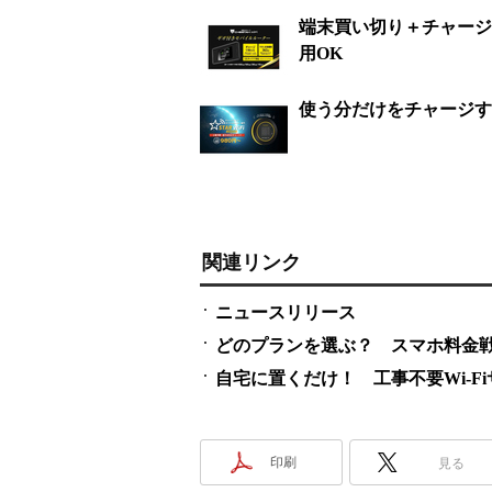
端末買い切り＋チャージ式モ
用OK
使う分だけをチャージする「
関連リンク
ニュースリリース
どのプランを選ぶ？ スマホ料金
自宅に置くだけ！ 工事不要Wi-F
印刷
見る