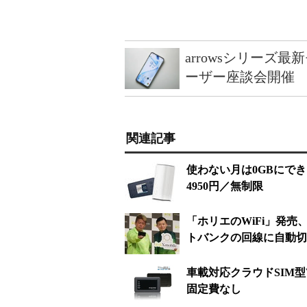
arrowsシリーズ
ーザー座談会開催
関連記事
使わない月は0GBにできる
4950円／無制限
「ホリエのWiFi」発売、
トバンクの回線に自動切
車載対応クラウドSIM型W
固定費なし