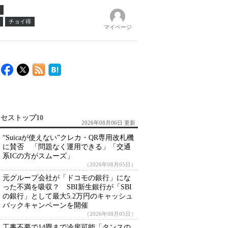
チョイ得
マイページ
セストップ10
2026年08月06日 更新
“Suicaが使えない”クレカ・QR専用改札機
に賛否 「問題なく運用できる」「交通
系ICの方がスムーズ」
（2026年08月05日）
元グループ会社が「ドコモの銀行」にな
った不満を吸収？ SBI新生銀行が「SBI
の銀行」として最大5.2万円のキャッシュ
バックキャンペーンを開催
（2026年08月05日）
工事不要で14畳まで冷房可能「タンスの