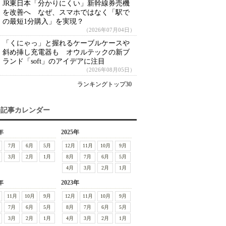
JR東日本「分かりにくい」新幹線券売機
を改善へ なぜ、スマホではなく「駅で
の最短1分購入」を実現？
（2026年07月04日）
「くにゃっ」と握れるケーブルケースや
斜め挿し充電器も オウルテックの新ブ
ランド「soft」のアイデアに注目
（2026年08月05日）
ランキングトップ30
去記事カレンダー
年
2025年
7月
6月
5月
12月
11月
10月
9月
3月
2月
1月
8月
7月
6月
5月
4月
3月
2月
1月
年
2023年
11月
10月
9月
12月
11月
10月
9月
7月
6月
5月
8月
7月
6月
5月
3月
2月
1月
4月
3月
2月
1月