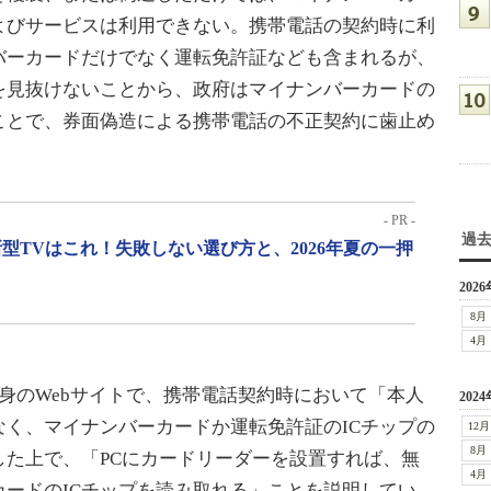
よびサービスは利用できない。携帯電話の契約時に利
バーカードだけでなく運転免許証なども含まれるが、
を見抜けないことから、政府はマイナンバーカードの
ことで、券面偽造による携帯電話の不正契約に歯止め
- PR -
過
型TVはこれ！失敗しない選び方と、2026年夏の一押
2026
8月
4月
身のWebサイトで、携帯電話契約時において「本人
2024
く、マイナンバーカードか運転免許証のICチップの
12月
8月
した上で、「PCにカードリーダーを設置すれば、無
4月
ードのICチップを読み取れる」ことを説明してい