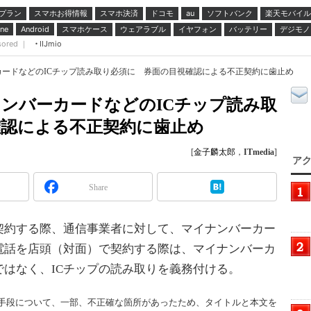
プラン
スマホお得情報
スマホ決済
ドコモ
ソフトバンク
楽天モバイル
au
スマホケース
ウェアラブル
イヤフォン
バッテリー
デジモノ
ne
Android
sored ｜
IIJmio
ードなどのICチップ読み取り必須に 券面の目視確認による不正契約に歯止め
ンバーカードなどのICチップ読み取
確認による不正契約に歯止め
[
金子麟太郎
，
ITmedia
]
アク
Share
約する際、通信事業者に対して、マイナンバーカー
電話を店頭（対面）で契約する際は、マイナンバーカ
はなく、ICチップの読み取りを義務付ける。
人確認の手段について、一部、不正確な箇所があったため、タイトルと本文を