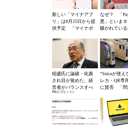
新しい「マイナアプ
なぜ？ 「Pay
リ」は8月25日から提
悪」といまネ
供予定 「マイナポ
騒がれてい
ータル」アプリのア
ユーザーがす
ップデートとして
策を解説
稲盛氏に論破・叱責
“Suicaが使
され目が覚めた。経
レカ・QR専
営者がバランスすべ
に賛否 「問
PR(ビズヒント)
き2つの背反
運用できる」
系ICの方がスム