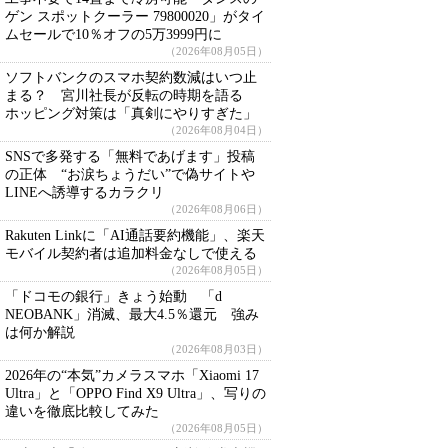
ゲン スポットクーラー 79800020」がタイ
ムセールで10％オフの5万3999円に
（2026年08月05日）
ソフトバンクのスマホ契約数減はいつ止
まる？ 宮川社長が反転の時期を語る
ホッピング対策は「真剣にやりすぎた」
（2026年08月04日）
SNSで多発する「無料であげます」投稿
の正体 “お涙ちょうだい”で偽サイトや
LINEへ誘導するカラクリ
（2026年08月06日）
Rakuten Linkに「AI通話要約機能」、楽天
モバイル契約者は追加料金なしで使える
（2026年08月05日）
「ドコモの銀行」きょう始動 「d
NEOBANK」消滅、最大4.5％還元 強み
は何か解説
（2026年08月03日）
2026年の“本気”カメラスマホ「Xiaomi 17
Ultra」と「OPPO Find X9 Ultra」、写りの
違いを徹底比較してみた
（2026年08月05日）