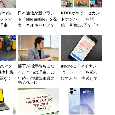
Pay改
日本通信が新ブラン
KDDIがauで「セカン
ットで
ド「blue mobile」を発
ドナンバー」を開
る理由
表 ネオキャリアで
始 月額550円で「も
べき対
自由な通信環境へ
う1つの携帯番号を」
えない”ク
部下が指示待ちにな
iPhoneに「マイナン
用改札機
る、本当の理由。23
バーカード」を載っ
題なく
年続く自律型組織に
けてみた 実践して
PR(ビズヒント)
「交通
共通する「3つの要
分かった注意点もチ
ー...
素」
ェック