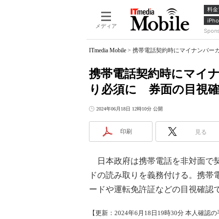
料金
iPho
メディア
Spon
ITmedia Mobile
>
携帯電話契約時にマイナンバーカ
携帯電話契約時にマイナ
り必須に 券面の目視
2024年06月18日 12時10分 公開
印刷
見る
日本政府は携帯電話を非対面で契
ドの読み取りを義務付ける。携帯
ードや運転免許証などの目視確認で
【更新：2024年6月18日19時30分 本