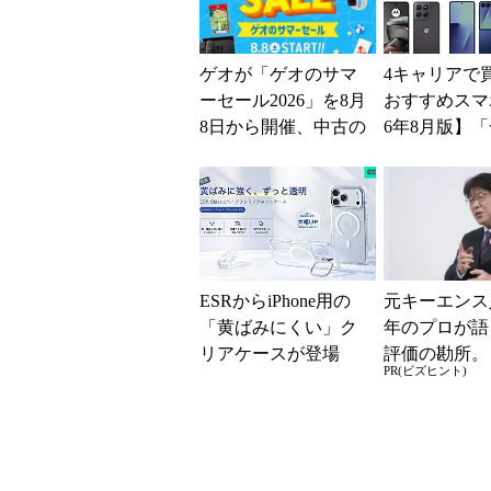
ゲオが「ゲオのサマ
4キャリアで
ーセール2026」を8月
おすすめスマホ
8日から開催、中古の
6年8月版】「
スマホやゲームがお
円」「月1円
得に
得なiPhone／..
ESRからiPhone用の
元キーエンス
「黄ばみにくい」ク
年のプロが語
リアケースが登場
評価の勘所。
PR(ビズヒント)
MagSafe対応でスタン
を腐らせるN
ド機能付き
とは？