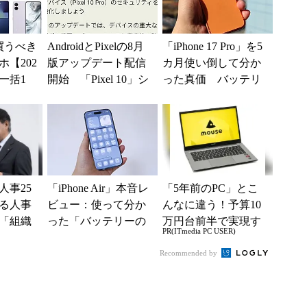
買うべき
AndroidとPixelの8月
「iPhone 17 Pro」を5
【202
版アップデート配信
カ月使い倒して分か
一括1
開始 「Pixel 10」シ
った真価 バッテリ
」からお
リーズのタッチ不具
ーと放熱性能には満
.
合修...
足だが細かな...
人事25
「iPhone Air」本音レ
「5年前のPC」とこ
る人事
ビュー：使って分か
んなに違う！予算10
「組織
った「バッテリーの
万円台前半で実現す
PR(ITmedia PC USER)
G評価」
持ち」と「ケース選
る快適PCライフ
び」の悩ましさ
Recommended by