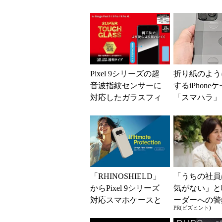
Pixel 9シリーズの超
折り紙のよう
音波指紋センサーに
するiPhone
対応したガラスフィ
「スマハラ」
ルム Deffから
ー 予想外の
で驚き
「RHINOSHIELD」
「うちの社員
からPixel 9シリーズ
気がない」と
対応スマホケースと
ーダーへの警
PR(ビズヒント)
保護フィルムが登場
律型組織をつ