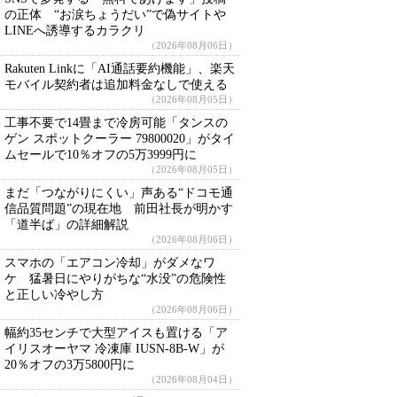
の正体 “お涙ちょうだい”で偽サイトや
LINEへ誘導するカラクリ
（2026年08月06日）
Rakuten Linkに「AI通話要約機能」、楽天
モバイル契約者は追加料金なしで使える
（2026年08月05日）
工事不要で14畳まで冷房可能「タンスの
ゲン スポットクーラー 79800020」がタイ
ムセールで10％オフの5万3999円に
（2026年08月05日）
まだ「つながりにくい」声ある“ドコモ通
信品質問題”の現在地 前田社長が明かす
「道半ば」の詳細解説
（2026年08月06日）
スマホの「エアコン冷却」がダメなワ
ケ 猛暑日にやりがちな“水没”の危険性
と正しい冷やし方
（2026年08月06日）
幅約35センチで大型アイスも置ける「ア
イリスオーヤマ 冷凍庫 IUSN-8B-W」が
20％オフの3万5800円に
（2026年08月04日）