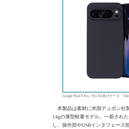
Google Pixel 9 Pro／Pro XL向けケース「Ultra
本製品は素材に米国デュポン社製ケ
14gの薄型軽量モデル。一新されたGoo
し、操作部やUSBインタフェース