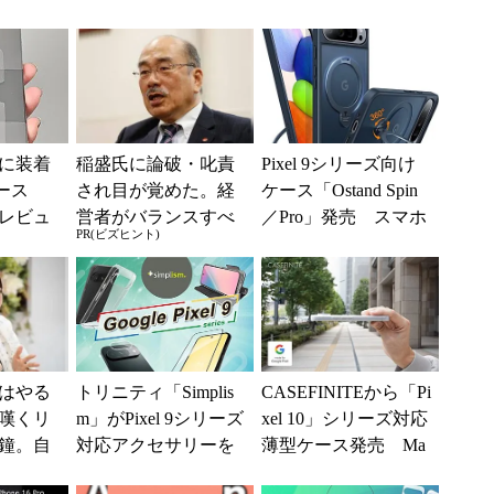
に装着
稲盛氏に論破・叱責
Pixel 9シリーズ向け
ケース
され目が覚めた。経
ケース「Ostand Spin
レビュ
営者がバランスすべ
／Pro」発売 スマホ
PR(ビズヒント)
使用感
き2つの背反
リングが回転してス
タン...
はやる
トリニティ「Simplis
CASEFINITEから「Pi
嘆くリ
m」がPixel 9シリーズ
xel 10」シリーズ対応
鐘。自
対応アクセサリーを
薄型ケース発売 Ma
くる前
順次発売
de for Googl...