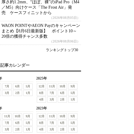
厚さ約1.2mm、“ほぼ、裸”のiPad Pro（M4
／M5）向けケース「The Frost Air」発
売 ケースフィニットから
（2026年08月05日）
WAON POINTやAEON Payのキャンペーン
まとめ【8月6日最新版】 ポイント10～
20倍の獲得チャンス多数
（2026年08月06日）
ランキングトップ30
去記事カレンダー
年
2025年
7月
6月
5月
12月
11月
10月
9月
3月
2月
1月
8月
7月
6月
5月
4月
3月
2月
1月
年
2023年
11月
10月
9月
12月
11月
10月
9月
7月
6月
5月
8月
7月
6月
5月
3月
2月
1月
4月
3月
2月
1月