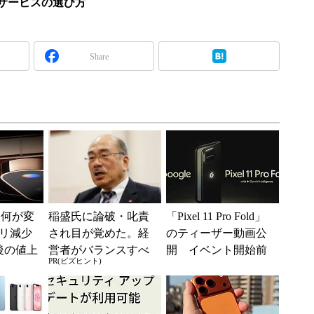
iサービスの選び方
Share
」は何が変
稲盛氏に論破・叱責
「Pixel 11 Pro Fold」
リ減少
され目が覚めた。経
のティーザー動画公
後の値上
営者がバランスすべ
開 イベント開始前
PR(ビズヒント)
ろった
き2つの背反
に予約可能に
...