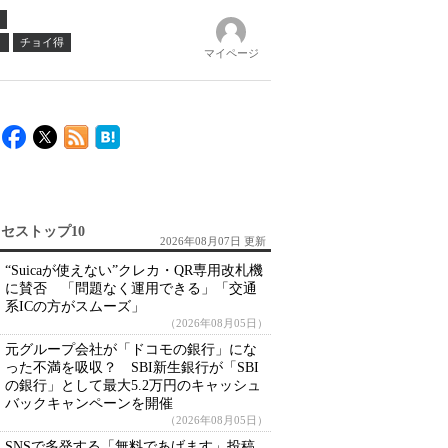
ノ
チョイ得
マイページ
セストップ10
2026年08月07日 更新
“Suicaが使えない”クレカ・QR専用改札機
に賛否 「問題なく運用できる」「交通
系ICの方がスムーズ」
（2026年08月05日）
元グループ会社が「ドコモの銀行」にな
った不満を吸収？ SBI新生銀行が「SBI
の銀行」として最大5.2万円のキャッシュ
バックキャンペーンを開催
（2026年08月05日）
SNSで多発する「無料であげます」投稿