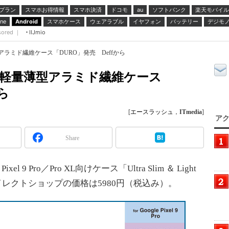
プラン
スマホお得情報
スマホ決済
ドコモ
ソフトバンク
楽天モバイル
au
スマホケース
ウェアラブル
イヤフォン
バッテリー
デジモ
ne
Android
sored ｜
IIJmio
軽量薄型アラミド繊維ケース「DURO」発売 Deffから
 XL向け軽量薄型アラミド繊維ケース
ら
[
エースラッシュ
，
ITmedia
]
アク
Share
 9 Pro／Pro XL向けケース「Ultra Slim ＆ Light
fダイレクトショップの価格は5980円（税込み）。