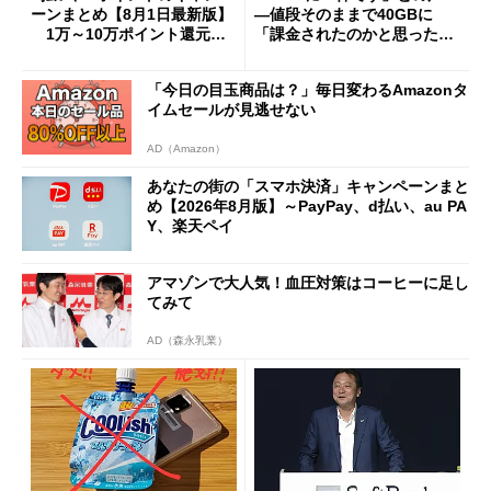
ーンまとめ【8月1日最新版】
―値段そのままで40GBに
1万～10万ポイント還元の
「課金されたのかと思った」
施策がめじろ押し
と戸惑いも
「今日の目玉商品は？」毎日変わるAmazonタ
イムセールが見逃せない
AD（Amazon）
あなたの街の「スマホ決済」キャンペーンまと
め【2026年8月版】～PayPay、d払い、au PA
Y、楽天ペイ
アマゾンで大人気！血圧対策はコーヒーに足し
てみて
AD（森永乳業）