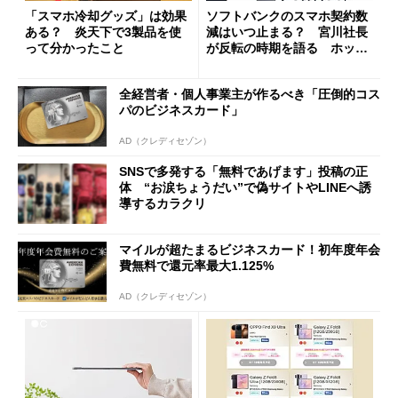
「スマホ冷却グッズ」は効果
ソフトバンクのスマホ契約数
ある？ 炎天下で3製品を使
減はいつ止まる？ 宮川社長
って分かったこと
が反転の時期を語る ホッピ
ング対策は「真剣にやりすぎ
た」
全経営者・個人事業主が作るべき「圧倒的コス
パのビジネスカード」
AD（クレディセゾン）
SNSで多発する「無料であげます」投稿の正
体 “お涙ちょうだい”で偽サイトやLINEへ誘
導するカラクリ
マイルが超たまるビジネスカード！初年度年会
費無料で還元率最大1.125%
AD（クレディセゾン）