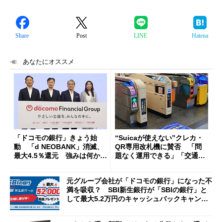
Share
Post
LINE
Hatena
あなたにオススメ
「ドコモの銀行」きょう始
“Suicaが使えない”クレカ・
動 「d NEOBANK」消滅、
QR専用改札機に賛否 「問
最大4.5％還元 強みは何か解
題なく運用できる」「交通系I
説
Cの方がスムーズ」
元グループ会社が「ドコモの銀行」になった不
満を吸収？ SBI新生銀行が「SBIの銀行」と
して最大5.2万円のキャッシュバックキャンペ
ーンを開催