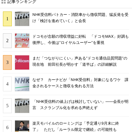
記事ランキング
NHK受信料パトカー・消防車から徴収問題、猛反発を受
け「検討を進めていく」と会長
ドコモが念願の増収増益に好転 「ドコモMAX」好調も
後押し、今後は“ロイヤルユーザー”を重視
まだ「つながりにくい」声ある“ドコモ通信品質問題”の
現在地 前田社長が明かす「道半ば」の詳細解説
なぜ？ カーナビが「NHK受信料」対象になるワケ 課
金されるケースと徴収を免れる方法
「NHK受信料の値上げは検討していない」――会長が明
言 スクランブル化を求める声絶えず
楽天モバイルのローミングは「予定通り9月末に終
了」 ただし「ルーラル限定で継続」の可能性も