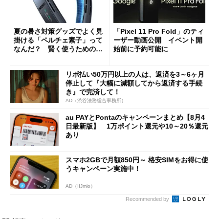
夏の暑さ対策グッズでよく見
「Pixel 11 Pro Fold」のティ
掛ける「ペルチェ素子」って
ーザー動画公開 イベント開
なんだ？ 賢く使うための注
始前に予約可能に
意点も
リボ払い50万円以上の人は、返済を3～6ヶ月
停止して『大幅に減額してから返済する手続
き』で完済して！
AD（渋谷法務総合事務所）
au PAYとPontaのキャンペーンまとめ【8月4
日最新版】 1万ポイント還元や10～20％還元
あり
スマホ2GBで月額850円～ 格安SIMをお得に使
うキャンペーン実施中！
AD（IIJmio）
Recommended by