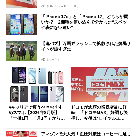
AD（FINCHI on GOETHE）
「iPhone 17e」と「iPhone 17」どちらが買
いか？ 2機種を使い込んで分かった“スペッ
ク表にない違い”
【鬼バズ】万馬券ラッシュで拡散された競馬サ
イトが強すぎた
AD（ルーツ）
4キャリアで買うべきおすす
ドコモが念願の増収増益に好
めスマホ【2026年8月版】
転 「ドコモMAX」好調も後
「一括1円」「月1円」からお
押し、今後は“ロイヤルユー
得なiPhone／Pixel／Galaxy
ザー”を重視
まで
アマゾンで大人気！血圧対策はコーヒーに足し