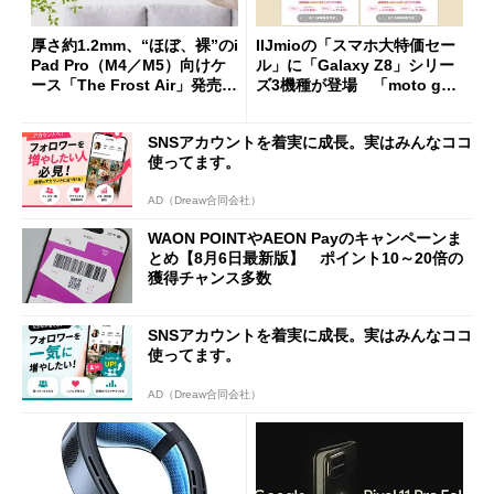
厚さ約1.2mm、“ほぼ、裸”のi
IIJmioの「スマホ大特価セー
Pad Pro（M4／M5）向けケ
ル」に「Galaxy Z8」シリー
ース「The Frost Air」発売
ズ3機種が登場 「moto g37
ケースフィニットから
j」や「OPPO Find X9 Ultr
a」も
SNSアカウントを着実に成長。実はみんなココ
使ってます。
AD（Dreaw合同会社）
WAON POINTやAEON Payのキャンペーンま
とめ【8月6日最新版】 ポイント10～20倍の
獲得チャンス多数
SNSアカウントを着実に成長。実はみんなココ
使ってます。
AD（Dreaw合同会社）