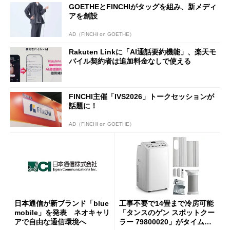
GOETHEとFINCHIがタッグを組み、新メディ
アを創設
AD（FINCHI on GOETHE）
Rakuten Linkに「AI通話要約機能」、楽天モ
バイル契約者は追加料金なしで使える
FINCHI主催「IVS2026」トークセッションが
話題に！
AD（FINCHI on GOETHE）
日本通信が新ブランド「blue
工事不要で14畳まで冷房可能
mobile」を発表 ネオキャリ
「タンスのゲン スポットクー
アで自由な通信環境へ
ラー 79800020」がタイムセ