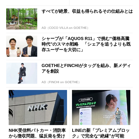
ールで10％オフの5万3999円
に
すべてが絶景、収益も得られるその仕組みとは
AD（COCO VILLA on GOETHE）
シャープが「AQUOS R11」で挑む“価格高騰
時代”のスマホ戦略 「シェアを追うよりも既
存ユーザーを大切に」
GOETHEとFINCHIがタッグを組み、新メディ
アを創設
AD（FINCHI on GOETHE）
NHK受信料パトカー・消防車
LINEの新「プレミアムブロッ
から徴収問題、猛反発を受け
ク」で完全な“絶縁”が可能