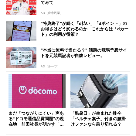
てみて
AD（森永乳業）
“特典終了”が続く「d払い」「dポイント」の
お得さはどう変わるのか これからは「dカー
ド」の利用が得策？
"本当に無料で当たる？" 話題の競馬予想サイ
トを元競馬記者が自腹レビュー。
AD（ルーツ）
まだ「つながりにくい」声あ
「酷暑日」が生まれた昨今
る“ドコモ通信品質問題”の現
「ペルチェ素子」付きの腰掛
在地 前田社長が明かす「道
けファンなら乗り切れる？
半ば」の詳細解説