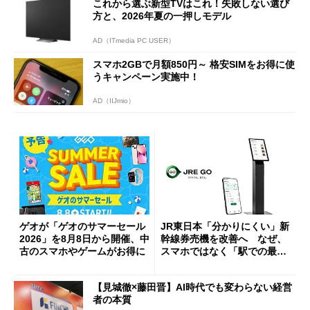
これから選ぶ新型TVはこれ！失敗しない選び
方と、2026年夏の一押しモデル
AD（ITmedia PC USER）
スマホ2GBで月額850円～ 格安SIMをお得に使
うキャンペーン実施中！
AD（IIJmio）
ゲオが「ゲオのサマーセール
JR東日本「分かりにくい」新
2026」を8月8日から開催、中
幹線券売機を改善へ なぜ、
古のスマホやゲームがお得に
スマホではなく「駅での最短
1分購入」を実現？
【見城徹×藤田晋】AI時代でも変わらない経営
者の本質