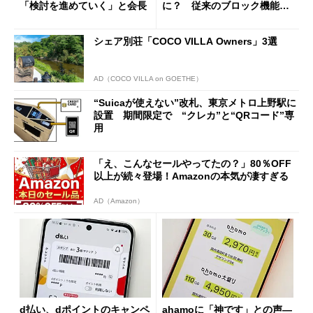
「検討を進めていく」と会長
に？ 従来のブロック機能と
の決定的な違い
シェア別荘「COCO VILLA Owners」3選
AD（COCO VILLA on GOETHE）
“Suicaが使えない”改札、東京メトロ上野駅に
設置 期間限定で “クレカ”と“QRコード”専
用
「え、こんなセールやってたの？」80％OFF
以上が続々登場！Amazonの本気が凄すぎる
AD（Amazon）
d払い、dポイントのキャンペ
ahamoに「神です」との声―