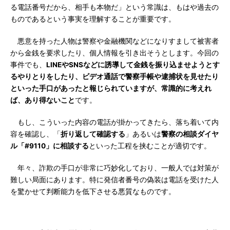
る電話番号だから、相手も本物だ」という常識は、もはや過去の
ものであるという事実を理解することが重要です。
悪意を持った人物は警察や金融機関などになりすまして被害者
から金銭を要求したり、個人情報を引き出そうとします。今回の
事件でも、
LINEやSNSなどに誘導して金銭を振り込ませようとす
るやりとりをしたり、ビデオ通話で警察手帳や逮捕状を見せたり
といった手口があったと報じられていますが、常識的に考えれ
ば、あり得ないこと
です。
もし、こういった内容の電話が掛かってきたら、落ち着いて内
容を確認し、「
折り返して確認する
」あるいは
警察の相談ダイヤ
ル「#9110」に相談する
といった工程を挟むことが適切です。
年々、詐欺の手口が非常に巧妙化しており、一般人では対策が
難しい局面にあります。特に発信者番号の偽装は電話を受けた人
を驚かせて判断能力を低下させる悪質なものです。