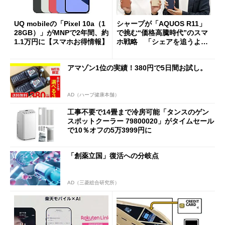
UQ mobileの「Pixel 10a（1
シャープが「AQUOS R11」
28GB）」がMNPで2年間、約
で挑む“価格高騰時代”のスマ
1.1万円に【スマホお得情報】
ホ戦略 「シェアを追うより
も既存ユーザーを大切に」
アマゾン1位の実績！380円で5日間お試し。
AD（ハーブ健康本舗）
工事不要で14畳まで冷房可能「タンスのゲン
スポットクーラー 79800020」がタイムセール
で10％オフの5万3999円に
「創薬立国」復活への分岐点
AD（三菱総合研究所）