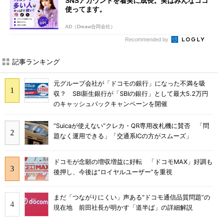
SNSアカウントを着実に成長。実はみんなココ
使ってます。
AD（Dreaw合同会社）
Recommended by
記事ランキング
元グループ会社が「ドコモの銀行」になった不満を吸
収？ SBI新生銀行が「SBIの銀行」として最大5.2万円
のキャッシュバックキャンペーンを開催
“Suicaが使えない”クレカ・QR専用改札機に賛否 「問
題なく運用できる」「交通系ICの方がスムーズ」
ドコモが念願の増収増益に好転 「ドコモMAX」好調も
後押し、今後は“ロイヤルユーザー”を重視
まだ「つながりにくい」声ある“ドコモ通信品質問題”の
現在地 前田社長が明かす「道半ば」の詳細解説