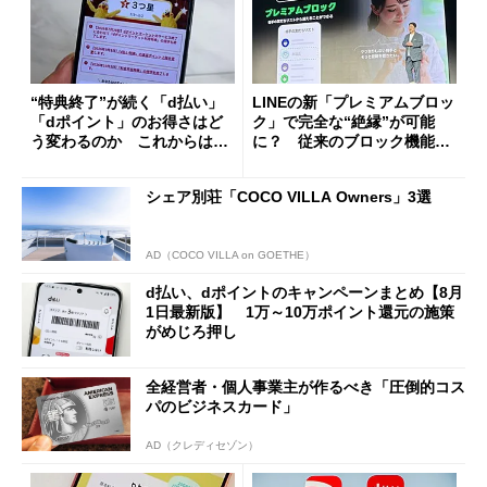
“特典終了”が続く「d払い」
LINEの新「プレミアムブロッ
「dポイント」のお得さはど
ク」で完全な“絶縁”が可能
う変わるのか これからは
に？ 従来のブロック機能と
「dカード」の利用が得策？
の決定的な違い
シェア別荘「COCO VILLA Owners」3選
AD（COCO VILLA on GOETHE）
d払い、dポイントのキャンペーンまとめ【8月
1日最新版】 1万～10万ポイント還元の施策
がめじろ押し
全経営者・個人事業主が作るべき「圧倒的コス
パのビジネスカード」
AD（クレディセゾン）