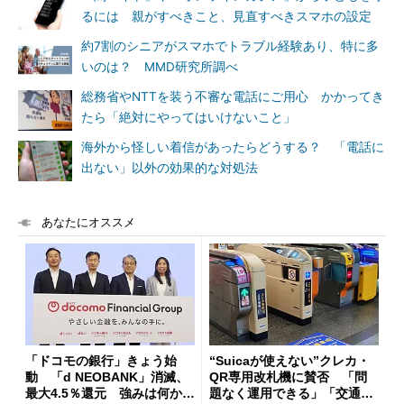
るには 親がすべきこと、見直すべきスマホの設定
約7割のシニアがスマホでトラブル経験あり、特に多
いのは？ MMD研究所調べ
総務省やNTTを装う不審な電話にご用心 かかってき
たら「絶対にやってはいけないこと」
海外から怪しい着信があったらどうする？ 「電話に
出ない」以外の効果的な対処法
あなたにオススメ
「ドコモの銀行」きょう始
“Suicaが使えない”クレカ・
動 「d NEOBANK」消滅、
QR専用改札機に賛否 「問
最大4.5％還元 強みは何か解
題なく運用できる」「交通系I