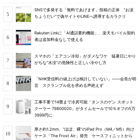
SNSで多発する「無料であげます」投稿の正体 “お涙
ちょうだい”で偽サイトやLINEへ誘導するカラクリ
Rakuten Linkに「AI通話要約機能」、楽天モバイル契約
者は追加料金なしで使える
スマホの「エアコン冷却」がダメなワケ 猛暑日にやり
がちな“水没”の危険性と正しい冷やし方
「NHK受信料の値上げは検討していない」――会長が明
言 スクランブル化を求める声絶えず
工事不要で14畳まで冷房可能「タンスのゲン スポット
クーラー 79800020」がタイムセールで10％オフの5万
3999円に
厚さ約1.2mm、“ほぼ、裸”のiPad Pro（M4／M5）向け
ケース「The Frost Air」発売 ケースフィニットから