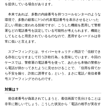
を提供している場合があります。
本来であれば、多数の内線番号を持つコールセンターのような
環境で、多数の顧客に1つの代表電話番号を表示させるといった
正しい用途に使われる技術ですが、こうした機能を悪用して警察
署などの電話番号を設定している可能性が考えられます。機能と
してもともと用意されているものなので、悪用するハードルは非
常に低いと言えます。
スプーフィングとは、サイバーセキュリティ用語で「信頼でき
る存在になりすまして行う詐欺行為」を意味しています。今回の
ケースでは、警察署の電話番号を使って、あたかも本物の警察か
ら電話が掛かってきたように見せかけることで、「信用を得てか
ら不安を煽り、詐欺に誘導する」という、まさに電話／発信者番
号スプーフィングそのものです。
対策は？
発信者番号が偽装されてしまうと、着信画面で見分けることは
非常に難しいでしょう。こうした状況から「電話の相手が実在す