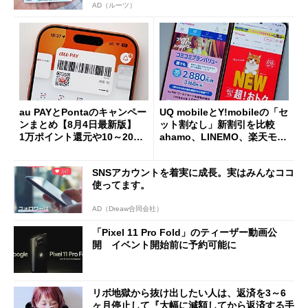
AD（ルーツ）
au PAYとPontaのキャンペー
UQ mobileとY!mobileの「セ
ンまとめ【8月4日最新版】
ット割なし」新割引を比較
1万ポイント還元や10～20％
ahamo、LINEMO、楽天モバ
還元あり
イルよりもお得？
SNSアカウントを着実に成長。実はみんなココ
使ってます。
AD（Dreaw合同会社）
「Pixel 11 Pro Fold」のティーザー動画公
開 イベント開始前に予約可能に
リボ地獄から抜け出したい人は、返済を3～6
ヶ月停止して『大幅に減額してから返済する手