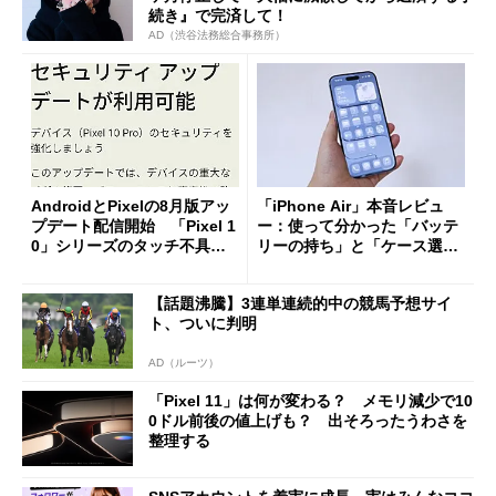
続き』で完済して！
AD（渋谷法務総合事務所）
AndroidとPixelの8月版アッ
「iPhone Air」本音レビュ
プデート配信開始 「Pixel 1
ー：使って分かった「バッテ
0」シリーズのタッチ不具合
リーの持ち」と「ケース選
修正やGPU性能改善なども
び」の悩ましさ
【話題沸騰】3連単連続的中の競馬予想サイ
ト、ついに判明
AD（ルーツ）
「Pixel 11」は何が変わる？ メモリ減少で10
0ドル前後の値上げも？ 出そろったうわさを
整理する