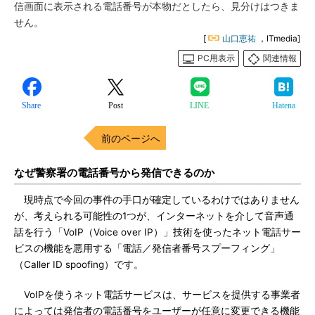
信画面に表示される電話番号が本物だとしたら、見分けはつきま
せん。
[
山口恵祐
，ITmedia]
PC用表示
関連情報
Share
Post
LINE
Hatena
前のページへ
なぜ警察署の電話番号から発信できるのか
現時点で今回の事件の手口が確定しているわけではありません
が、考えられる可能性の1つが、インターネットを介して音声通
話を行う「VoIP（Voice over IP）」技術を使ったネット電話サー
ビスの機能を悪用する「電話／発信者番号スプーフィング」
（Caller ID spoofing）です。
VoIPを使うネット電話サービスは、サービスを提供する事業者
によっては発信者の電話番号をユーザーが任意に変更できる機能