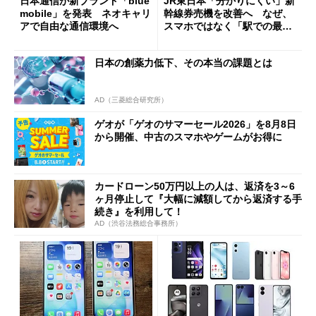
日本通信が新ブランド「blue
JR東日本「分かりにくい」新
mobile」を発表 ネオキャリ
幹線券売機を改善へ なぜ、
アで自由な通信環境へ
スマホではなく「駅での最短
1分購入」を実現？
日本の創薬力低下、その本当の課題とは
AD（三菱総合研究所）
ゲオが「ゲオのサマーセール2026」を8月8日
から開催、中古のスマホやゲームがお得に
カードローン50万円以上の人は、返済を3～6
ヶ月停止して『大幅に減額してから返済する手
続き』を利用して！
AD（渋谷法務総合事務所）