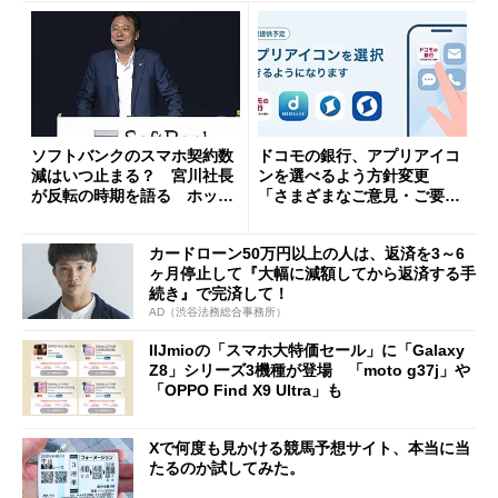
ソフトバンクのスマホ契約数
ドコモの銀行、アプリアイコ
減はいつ止まる？ 宮川社長
ンを選べるよう方針変更
が反転の時期を語る ホッピ
「さまざまなご意見・ご要望
ング対策は「真剣にやりすぎ
を踏まえ」
た」
カードローン50万円以上の人は、返済を3～6
ヶ月停止して『大幅に減額してから返済する手
続き』で完済して！
AD（渋谷法務総合事務所）
IIJmioの「スマホ大特価セール」に「Galaxy
Z8」シリーズ3機種が登場 「moto g37j」や
「OPPO Find X9 Ultra」も
Xで何度も見かける競馬予想サイト、本当に当
たるのか試してみた。