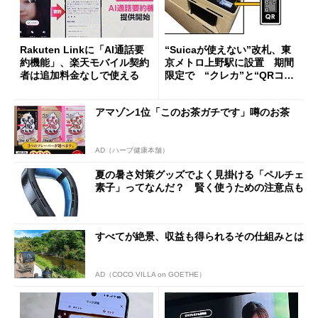
Rakuten Linkに「AI通話要
“Suicaが使えない”改札、東
約機能」、楽天モバイル契約
京メトロ上野駅に設置 期間
者は追加料金なしで使える
限定で “クレカ”と“QRコー
ド”専用
アマゾン1位「このお茶ガチです」噂のお茶
AD（ハーブ健康本舗）
夏の暑さ対策グッズでよく見掛ける「ペルチェ
素子」ってなんだ？ 賢く使うための注意点も
すべてが絶景、収益も得られるその仕組みとは
AD（COCO VILLA on GOETHE）