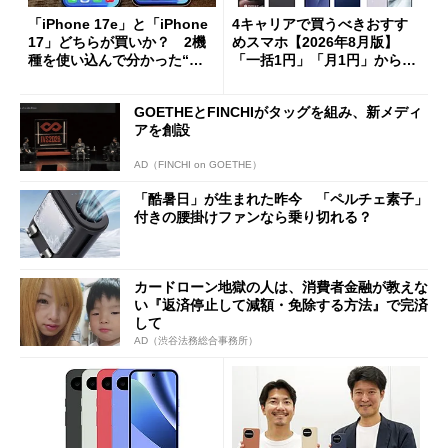
「iPhone 17e」と「iPhone
4キャリアで買うべきおすす
17」どちらが買いか？ 2機
めスマホ【2026年8月版】
種を使い込んで分かった“ス
「一括1円」「月1円」からお
ペック表にない違い”
得なiPhone／Pixel／Galaxy
まで
GOETHEとFINCHIがタッグを組み、新メディ
アを創設
AD（FINCHI on GOETHE）
「酷暑日」が生まれた昨今 「ペルチェ素子」
付きの腰掛けファンなら乗り切れる？
カードローン地獄の人は、消費者金融が教えな
い『返済停止して減額・免除する方法』で完済
して
AD（渋谷法務総合事務所）