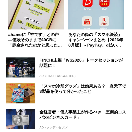
ahamoに「神です」との声―
あなたの街の「スマホ決済」
―値段そのままで40GBに
キャンペーンまとめ【2026年
「課金されたのかと思った」
8月版】～PayPay、d払い、a
と戸惑いも
u PAY、楽天ペイ
FINCHI主催「IVS2026」トークセッションが
話題に！
AD（FINCHI on GOETHE）
「スマホ冷却グッズ」は効果ある？ 炎天下で
3製品を使って分かったこと
全経営者・個人事業主が作るべき「圧倒的コス
パのビジネスカード」
AD（クレディセゾン）